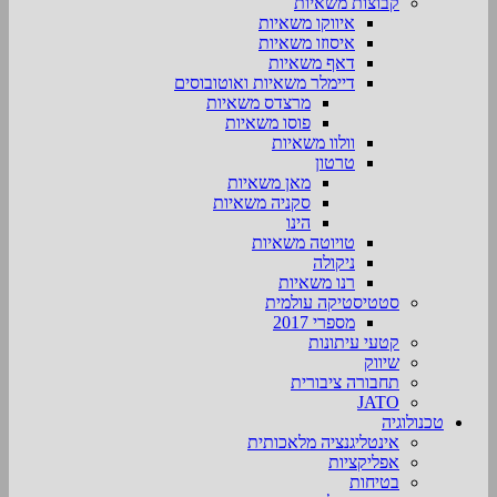
קבוצות משאיות
איווקו משאיות
איסוזו משאיות
דאף משאיות
דיימלר משאיות ואוטובוסים
מרצדס משאיות
פוסו משאיות
וולוו משאיות
טרטון
מאן משאיות
סקניה משאיות
הינו
טויוטה משאיות
ניקולה
רנו משאיות
סטטיסטיקה עולמית
מספרי 2017
קטעי עיתונות
שיווק
תחבורה ציבורית
JATO
טכנולוגיה
אינטליגנציה מלאכותית
אפליקציות
בטיחות