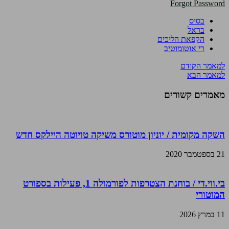
Forgot Password
בסיס
בראל
הקפאת הליכים
רי אוטומוטיב
למאמר הקודם
למאמר הבא
מאמרים קשורים
השקה מקומית / יוניון מוטורס משיקה טויוטה היילקס חדש
21 בספטמבר 2020
בי.ווי.די / בוחנת הצטרפות לפורמולה 1, פעילות בספורט
המוטורי
11 במרץ 2026