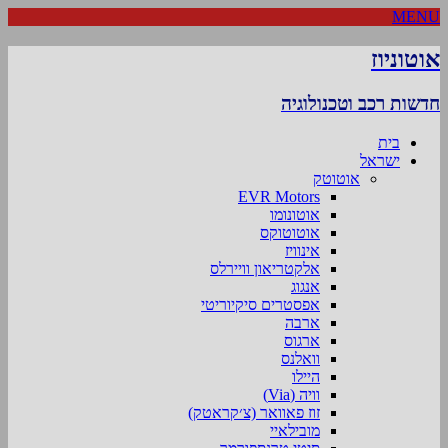
MENU
אוטוניוז
חדשות רכב וטכנולוגיה
בית
ישראל
אוטוטק
EVR Motors
אוטונומו
אוטוטוקס
אינוויז
אלקטריאון וויירלס
אנגוג
אפסטרים סיקיוריטי
ארבה
ארגוס
וואלנס
היילו
וויה (Via)
זוז פאוואר (צ׳קראטק)
מובילאיי