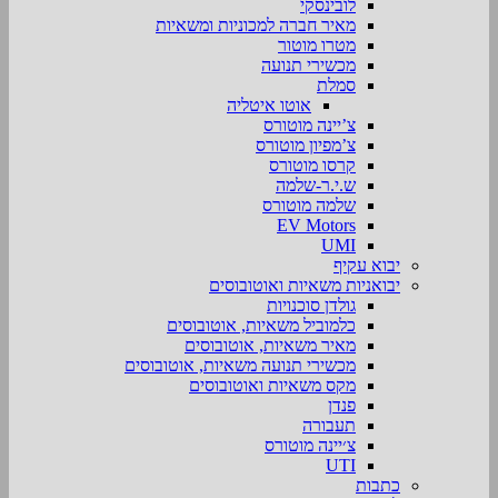
לובינסקי
מאיר חברה למכוניות ומשאיות
מטרו מוטור
מכשירי תנועה
סמלת
אוטו איטליה
צ’יינה מוטורס
צ’מפיון מוטורס
קרסו מוטורס
ש.י.ר-שלמה
שלמה מוטורס
EV Motors
UMI
יבוא עקיף
יבואניות משאיות ואוטובוסים
גולדן סוכנויות
כלמוביל משאיות, אוטובוסים
מאיר משאיות, אוטובוסים
מכשירי תנועה משאיות, אוטובוסים
מקס משאיות ואוטובוסים
פנדן
תעבורה
צ׳יינה מוטורס
UTI
כתבות