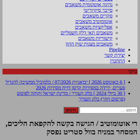
נהיגה אוטונומית משאבים
סייבר סיקיוריטי
סקרים משאבים
אוטומוטיב משאבים
אפליקציות משאבים
משאבים תאי דלק חשמליים
קישוריות משאבים
משאבים מצגות שוק ההון
Pipeline
יצירת קשר
התחברו
טיקר
[ 6 באוגוסט 2026 ]
יבואניות 07/2026 / כלמוביל ממשיכה להגדיל
פערים, ירידה במסירות קרסו
דו״ח מסירות 2026
[ 30 ביולי 2024 ]
בלוג העורך / מדינת ישראל זקוקה לפוטש
(פרסום חוזר)
בלוג העורך
חיפוש:
רי אוטומוטיב / הגישה בקשה להקפאת הליכים,
המסחר במניה בוול סטריט נפסק