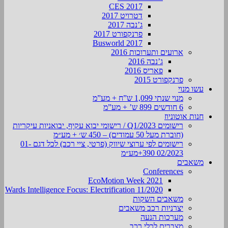
CES 2017
דטרויט 2017
ג’נבה 2017
פרנקפורט 2017
Busworld 2017
ארועים ותערוכות 2016
ג’נבה 2016
פאריס 2016
פרנקפורט 2015
עשו מנוי
מנוי שנתי 1,099 ש”ח + מע”מ
6 חודשים 899 ש’ + מע”מ
חנות אוטוניוז
רישומים Q1/2023 / רישומי יבוא עקיף, יבואניות עיקריות
(חוברת מעל 50 עמודים) – 450 ש׳ + מע״מ
רישומים לפי ערוצי שיווק (פרטי, ציי רכב) לכל דגם 01-
02/2023 390+מע״מ
משאבים
Conferences
EcoMotion Week 2021
Wards Intelligence Focus: Electrification 11/2020
משאבים השקות
יצרניות רכב משאבים
מערכות הנעה
מצברים לכלי רכב