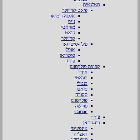
סטלנטיס
פיאט-קרייזלר
אלפא רומיאו
ג’יפ
מזראטי
פיאט
קרייזלר
פיג’ו-סיטרואן
אופל
סיטרואן
פיג’ו
קבוצת פולקסווגן
אודי
בוגאטי
בנטלי
סיאט
סקודה
פולקסווגן
פורשה
Cariad
פורד
רנו-ניסאן
אינפיניטי
דאצ’יה
מיצובישי