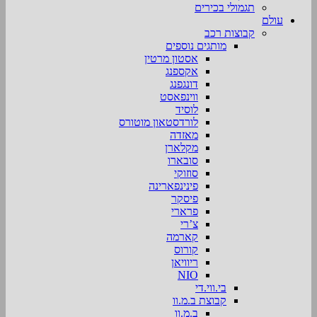
תגמולי בכירים
עולם
קבוצות רכב
מותגים נוספים
אסטון מרטין
אקספנג
דונגפנג
ווינפאסט
לוסיד
לורדסטאון מוטורס
מאזדה
מקלארן
סובארו
סוזוקי
פינינפארינה
פיסקר
פרארי
צ’רי
קארמה
קורוס
ריוויאן
NIO
בי.ווי.די
קבוצת ב.מ.וו
ב.מ.וו