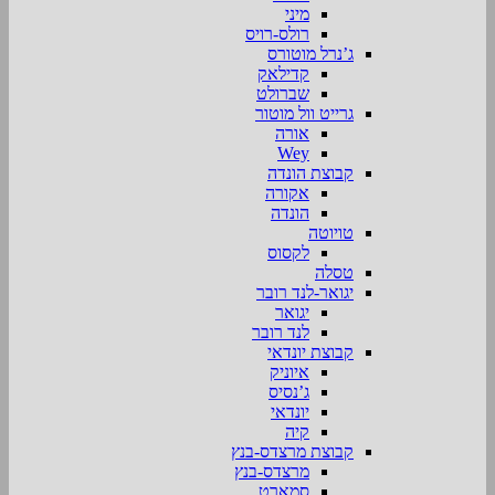
מיני
רולס-רויס
ג’נרל מוטורס
קדילאק
שברולט
גרייט וול מוטור
אורה
Wey
קבוצת הונדה
אקורה
הונדה
טויוטה
לקסוס
טסלה
יגואר-לנד רובר
יגואר
לנד רובר
קבוצת יונדאי
איוניק
ג’נסיס
יונדאי
קיה
קבוצת מרצדס-בנץ
מרצדס-בנץ
סמארט