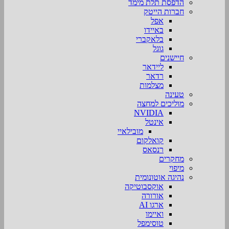
הדפסת תלת מימד
חברות הייטק
אפל
באיידו
בלאקברי
גוגל
חיישנים
ליידאר
רדאר
מצלמות
טעינה
מוליכים למחצה
NVIDIA
אינטל
מובילאיי
קואלקום
רנסאס
מחקרים
מיפוי
נהיגה אוטונומית
אוקסבוטיקה
אורורה
ארגו AI
ואיימו
טוסימפל