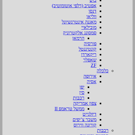
בוש
אפטיב (דלפי אוטומוטיב)
דנסו
ווליאו
מאגנה אינטרנשיונל
מובילאיי
סמסונג אלקטרוניק
הרמאן
פורסיה
קונטיננטל
ריקארדו
שאפלר
ZF
כלכלה
אירופה
אסיה
יפן
סין
רכבות
צפון אמריקה
ממשל טראמפ II
דיזלגייט
משבר צ’יפים
קורונה ווירוס
רכבות