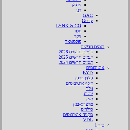
ניסאן
רנו
GAC
Geely
LYNK & CO
וולוו
זיקר
פולסטאר
דגמים חדשים
דגמים חדשים 2026
דגמים חדשים 2025
דגמים חדשים 2024
אוטובוסים
BYD
גולדן דרגון
דאף אוטובוסים
וולוו
יוטונג
מאן
מרצדס-בנץ
סולריס
סקניה אוטובוסים
VDL
טיר 1