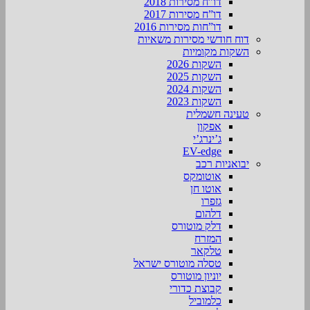
דו”ח מסירות 2018
דו”ח מסירות 2017
דו”חות מסירות 2016
דוח חודשי מסירות משאיות
השקות מקומיות
השקות 2026
השקות 2025
השקות 2024
השקות 2023
טעינה חשמלית
אפקון
ג’ינרג’י
EV-edge
יבואניות רכב
אוטומקס
אוטו חן
גזפרו
דלהום
דלק מוטורס
המזרח
טלקאר
טסלה מוטורס ישראל
יוניון מוטורס
קבוצת כדורי
כלמוביל