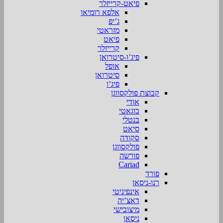
פיאט-קרייזלר
אלפא רומיאו
ג’יפ
מזראטי
פיאט
קרייזלר
פיג’ו-סיטרואן
אופל
סיטרואן
פיג’ו
קבוצת פולקסווגן
אודי
בוגאטי
בנטלי
סיאט
סקודה
פולקסווגן
פורשה
Cariad
פורד
רנו-ניסאן
אינפיניטי
דאצ’יה
מיצובישי
ניסאן