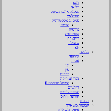
דנסו
ווליאו
מאגנה אינטרנשיונל
מובילאיי
סמסונג אלקטרוניק
הרמאן
פורסיה
קונטיננטל
ריקארדו
שאפלר
ZF
כלכלה
אירופה
אסיה
יפן
סין
רכבות
צפון אמריקה
ממשל טראמפ II
דיזלגייט
משבר צ’יפים
קורונה ווירוס
רכבות
קבוצות משאיות
איווקו משאיות