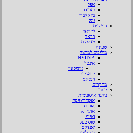
אפל
באיידו
בלאקברי
גוגל
חיישנים
ליידאר
רדאר
מצלמות
טעינה
מוליכים למחצה
NVIDIA
אינטל
מובילאיי
קואלקום
רנסאס
מחקרים
מיפוי
נהיגה אוטונומית
אוקסבוטיקה
אורורה
ארגו AI
ואיימו
טוסימפל
יאנדקס
מובילאיי