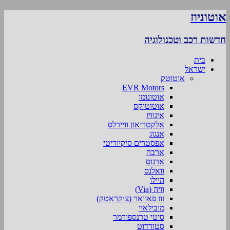
אוטוניוז
חדשות רכב וטכנולוגיה
בית
ישראל
אוטוטק
EVR Motors
אוטונומו
אוטוטוקס
אינוויז
אלקטריאון וויירלס
אנגוג
אפסטרים סיקיוריטי
ארבה
ארגוס
וואלנס
היילו
וויה (Via)
זוז פאוואר (צ׳קראטק)
מובילאיי
סיטי טרנספורמר
סטורדוט