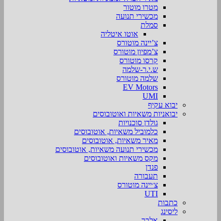
מטרו מוטור
מכשירי תנועה
סמלת
אוטו איטליה
צ’יינה מוטורס
צ’מפיון מוטורס
קרסו מוטורס
ש.י.ר-שלמה
שלמה מוטורס
EV Motors
UMI
יבוא עקיף
יבואניות משאיות ואוטובוסים
גולדן סוכנויות
כלמוביל משאיות, אוטובוסים
מאיר משאיות, אוטובוסים
מכשירי תנועה משאיות, אוטובוסים
מקס משאיות ואוטובוסים
פנדן
תעבורה
צ׳יינה מוטורס
UTI
כתבות
ליסינג
אלבר