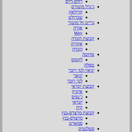
רולס-רויס
ג’נרל מוטורס
קדילאק
שברולט
גרייט וול מוטור
אורה
Wey
קבוצת הונדה
אקורה
הונדה
טויוטה
לקסוס
טסלה
יגואר-לנד רובר
יגואר
לנד רובר
קבוצת יונדאי
איוניק
ג’נסיס
יונדאי
קיה
קבוצת מרצדס-בנץ
מרצדס-בנץ
סמארט
סטלנטיס