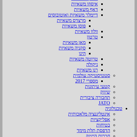
איסוזו משאיות
דאף משאיות
דיימלר משאיות ואוטובוסים
מרצדס משאיות
פוסו משאיות
וולוו משאיות
טרטון
מאן משאיות
סקניה משאיות
הינו
טויוטה משאיות
ניקולה
רנו משאיות
סטטיסטיקה עולמית
מספרי 2017
קטעי עיתונות
שיווק
תחבורה ציבורית
JATO
טכנולוגיה
אינטליגנציה מלאכותית
אפליקציות
בטיחות
הדפסת תלת מימד
חברות הייטק