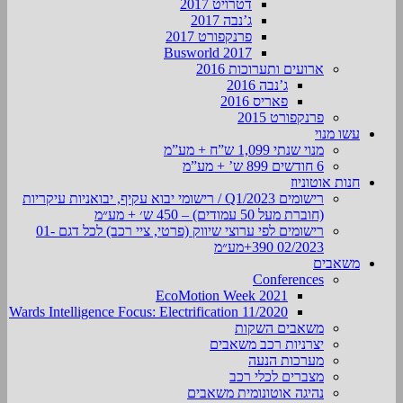
דטרויט 2017
ג’נבה 2017
פרנקפורט 2017
Busworld 2017
ארועים ותערוכות 2016
ג’נבה 2016
פאריס 2016
פרנקפורט 2015
עשו מנוי
מנוי שנתי 1,099 ש”ח + מע”מ
6 חודשים 899 ש’ + מע”מ
חנות אוטוניוז
רישומים Q1/2023 / רישומי יבוא עקיף, יבואניות עיקריות
(חוברת מעל 50 עמודים) – 450 ש׳ + מע״מ
רישומים לפי ערוצי שיווק (פרטי, ציי רכב) לכל דגם 01-
02/2023 390+מע״מ
משאבים
Conferences
EcoMotion Week 2021
Wards Intelligence Focus: Electrification 11/2020
משאבים השקות
יצרניות רכב משאבים
מערכות הנעה
מצברים לכלי רכב
נהיגה אוטונומית משאבים