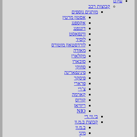
עולם
קבוצות רכב
מותגים נוספים
אסטון מרטין
אקספנג
דונגפנג
ווינפאסט
לוסיד
לורדסטאון מוטורס
מאזדה
מקלארן
סובארו
סוזוקי
פינינפארינה
פיסקר
פרארי
צ’רי
קארמה
קורוס
ריוויאן
NIO
בי.ווי.די
קבוצת ב.מ.וו
ב.מ.וו
מיני