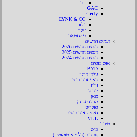
רנו
GAC
Geely
LYNK & CO
וולוו
זיקר
פולסטאר
דגמים חדשים
דגמים חדשים 2026
דגמים חדשים 2025
דגמים חדשים 2024
אוטובוסים
BYD
גולדן דרגון
דאף אוטובוסים
וולוו
יוטונג
מאן
מרצדס-בנץ
סולריס
סקניה אוטובוסים
VDL
טיר 1
בוש
אפטיב (דלפי אוטומוטיב)