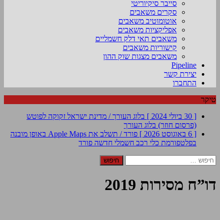
סייבר סיקיוריטי
סקרים משאבים
אוטומוטיב משאבים
אפליקציות משאבים
משאבים תאי דלק חשמליים
קישוריות משאבים
משאבים מצגות שוק ההון
Pipeline
יצירת קשר
התחברו
טיקר
[ 30 ביולי 2024 ]
בלוג העורך / מדינת ישראל זקוקה לפוטש
(פרסום חוזר)
בלוג העורך
[ 6 באוגוסט 2026 ]
פורד / תשלב את Apple Maps באופן מובנה
בפלטפורמת כלי רכב חשמלי חדשה
פורד
חיפוש:
דו”ח מסירות 2019