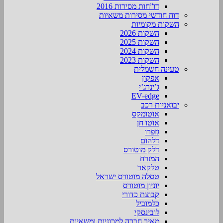
דו”חות מסירות 2016
דוח חודשי מסירות משאיות
השקות מקומיות
השקות 2026
השקות 2025
השקות 2024
השקות 2023
טעינה חשמלית
אפקון
ג’ינרג’י
EV-edge
יבואניות רכב
אוטומקס
אוטו חן
גזפרו
דלהום
דלק מוטורס
המזרח
טלקאר
טסלה מוטורס ישראל
יוניון מוטורס
קבוצת כדורי
כלמוביל
לובינסקי
מאיר חברה למכוניות ומשאיות