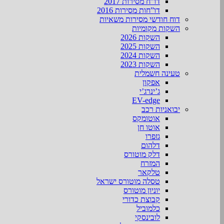
דו”ח מסירות 2017
דו”חות מסירות 2016
דוח חודשי מסירות משאיות
השקות מקומיות
השקות 2026
השקות 2025
השקות 2024
השקות 2023
טעינה חשמלית
אפקון
ג’ינרג’י
EV-edge
יבואניות רכב
אוטומקס
אוטו חן
גזפרו
דלהום
דלק מוטורס
המזרח
טלקאר
טסלה מוטורס ישראל
יוניון מוטורס
קבוצת כדורי
כלמוביל
לובינסקי