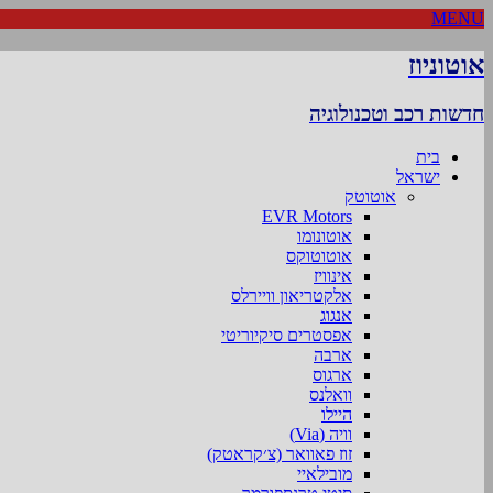
MENU
אוטוניוז
חדשות רכב וטכנולוגיה
בית
ישראל
אוטוטק
EVR Motors
אוטונומו
אוטוטוקס
אינוויז
אלקטריאון וויירלס
אנגוג
אפסטרים סיקיוריטי
ארבה
ארגוס
וואלנס
היילו
וויה (Via)
זוז פאוואר (צ׳קראטק)
מובילאיי