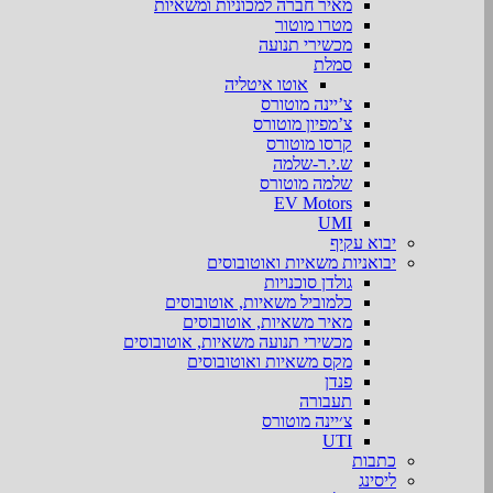
מאיר חברה למכוניות ומשאיות
מטרו מוטור
מכשירי תנועה
סמלת
אוטו איטליה
צ’יינה מוטורס
צ’מפיון מוטורס
קרסו מוטורס
ש.י.ר-שלמה
שלמה מוטורס
EV Motors
UMI
יבוא עקיף
יבואניות משאיות ואוטובוסים
גולדן סוכנויות
כלמוביל משאיות, אוטובוסים
מאיר משאיות, אוטובוסים
מכשירי תנועה משאיות, אוטובוסים
מקס משאיות ואוטובוסים
פנדן
תעבורה
צ׳יינה מוטורס
UTI
כתבות
ליסינג