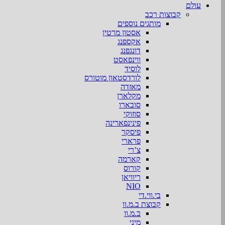
עולם
קבוצות רכב
מותגים נוספים
אסטון מרטין
אקספנג
דונגפנג
ווינפאסט
לוסיד
לורדסטאון מוטורס
מאזדה
מקלארן
סובארו
סוזוקי
פינינפארינה
פיסקר
פרארי
צ’רי
קארמה
קורוס
ריוויאן
NIO
בי.ווי.די
קבוצת ב.מ.וו
ב.מ.וו
מיני