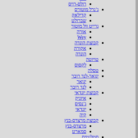
רולס-רויס
ג’נרל מוטורס
קדילאק
שברולט
גרייט וול מוטור
אורה
Wey
קבוצת הונדה
אקורה
הונדה
טויוטה
לקסוס
טסלה
יגואר-לנד רובר
יגואר
לנד רובר
קבוצת יונדאי
איוניק
ג’נסיס
יונדאי
קיה
קבוצת מרצדס-בנץ
מרצדס-בנץ
סמארט
סטלנטיס