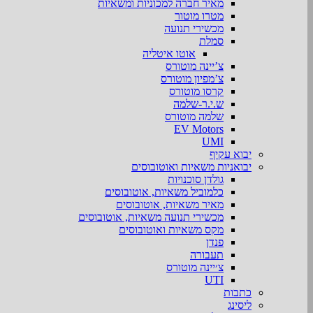
מאיר חברה למכוניות ומשאיות
מטרו מוטור
מכשירי תנועה
סמלת
אוטו איטליה
צ’יינה מוטורס
צ’מפיון מוטורס
קרסו מוטורס
ש.י.ר-שלמה
שלמה מוטורס
EV Motors
UMI
יבוא עקיף
יבואניות משאיות ואוטובוסים
גולדן סוכנויות
כלמוביל משאיות, אוטובוסים
מאיר משאיות, אוטובוסים
מכשירי תנועה משאיות, אוטובוסים
מקס משאיות ואוטובוסים
פנדן
תעבורה
צ׳יינה מוטורס
UTI
כתבות
ליסינג