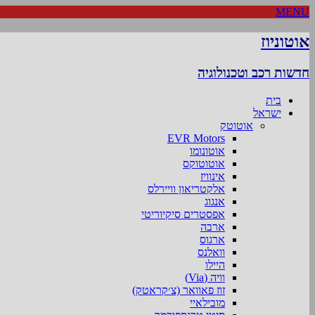
MENU
אוטוניוז
חדשות רכב וטכנולוגיה
בית
ישראל
אוטוטק
EVR Motors
אוטונומו
אוטוטוקס
אינוויז
אלקטריאון וויירלס
אנגוג
אפסטרים סיקיוריטי
ארבה
ארגוס
וואלנס
היילו
וויה (Via)
זוז פאוואר (צ׳קראטק)
מובילאיי