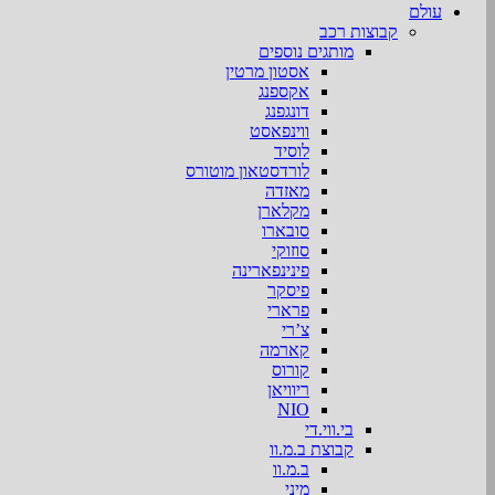
עולם
קבוצות רכב
מותגים נוספים
אסטון מרטין
אקספנג
דונגפנג
ווינפאסט
לוסיד
לורדסטאון מוטורס
מאזדה
מקלארן
סובארו
סוזוקי
פינינפארינה
פיסקר
פרארי
צ’רי
קארמה
קורוס
ריוויאן
NIO
בי.ווי.די
קבוצת ב.מ.וו
ב.מ.וו
מיני