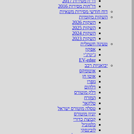
דו”ח מסירות 2017
דו”חות מסירות 2016
דוח חודשי מסירות משאיות
השקות מקומיות
השקות 2026
השקות 2025
השקות 2024
השקות 2023
טעינה חשמלית
אפקון
ג’ינרג’י
EV-edge
יבואניות רכב
אוטומקס
אוטו חן
גזפרו
דלהום
דלק מוטורס
המזרח
טלקאר
טסלה מוטורס ישראל
יוניון מוטורס
קבוצת כדורי
כלמוביל
לובינסקי