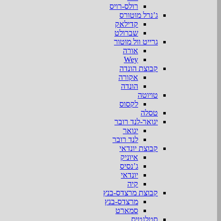
רולס-רויס
ג’נרל מוטורס
קדילאק
שברולט
גרייט וול מוטור
אורה
Wey
קבוצת הונדה
אקורה
הונדה
טויוטה
לקסוס
טסלה
יגואר-לנד רובר
יגואר
לנד רובר
קבוצת יונדאי
איוניק
ג’נסיס
יונדאי
קיה
קבוצת מרצדס-בנץ
מרצדס-בנץ
סמארט
סטלנטיס