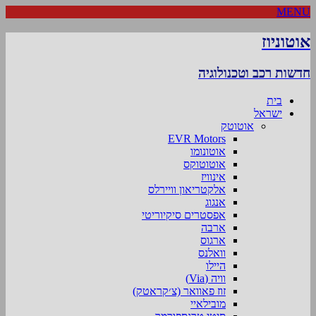
MENU
אוטוניוז
חדשות רכב וטכנולוגיה
בית
ישראל
אוטוטק
EVR Motors
אוטונומו
אוטוטוקס
אינוויז
אלקטריאון וויירלס
אנגוג
אפסטרים סיקיוריטי
ארבה
ארגוס
וואלנס
היילו
וויה (Via)
זוז פאוואר (צ׳קראטק)
מובילאיי