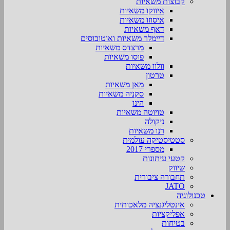
קבוצות משאיות
איווקו משאיות
איסוזו משאיות
דאף משאיות
דיימלר משאיות ואוטובוסים
מרצדס משאיות
פוסו משאיות
וולוו משאיות
טרטון
מאן משאיות
סקניה משאיות
הינו
טויוטה משאיות
ניקולה
רנו משאיות
סטטיסטיקה עולמית
מספרי 2017
קטעי עיתונות
שיווק
תחבורה ציבורית
JATO
טכנולוגיה
אינטליגנציה מלאכותית
אפליקציות
בטיחות