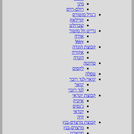
מיני
רולס-רויס
ג’נרל מוטורס
קדילאק
שברולט
גרייט וול מוטור
אורה
Wey
קבוצת הונדה
אקורה
הונדה
טויוטה
לקסוס
טסלה
יגואר-לנד רובר
יגואר
לנד רובר
קבוצת יונדאי
איוניק
ג’נסיס
יונדאי
קיה
קבוצת מרצדס-בנץ
מרצדס-בנץ
סמארט