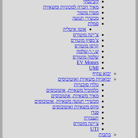
לובינסקי
מאיר חברה למכוניות ומשאיות
מטרו מוטור
מכשירי תנועה
סמלת
אוטו איטליה
צ’יינה מוטורס
צ’מפיון מוטורס
קרסו מוטורס
ש.י.ר-שלמה
שלמה מוטורס
EV Motors
UMI
יבוא עקיף
יבואניות משאיות ואוטובוסים
גולדן סוכנויות
כלמוביל משאיות, אוטובוסים
מאיר משאיות, אוטובוסים
מכשירי תנועה משאיות, אוטובוסים
מקס משאיות ואוטובוסים
פנדן
תעבורה
צ׳יינה מוטורס
UTI
כתבות