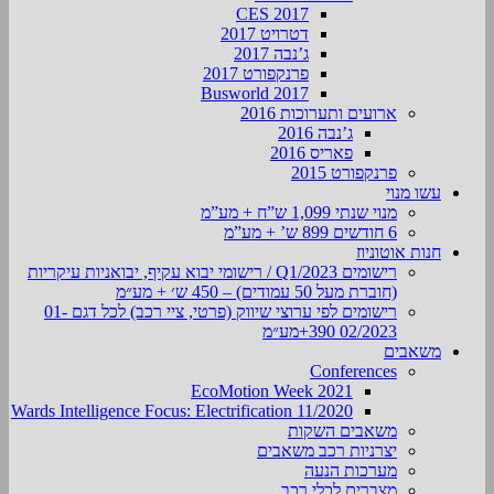
CES 2017
דטרויט 2017
ג’נבה 2017
פרנקפורט 2017
Busworld 2017
ארועים ותערוכות 2016
ג’נבה 2016
פאריס 2016
פרנקפורט 2015
עשו מנוי
מנוי שנתי 1,099 ש”ח + מע”מ
6 חודשים 899 ש’ + מע”מ
חנות אוטוניוז
רישומים Q1/2023 / רישומי יבוא עקיף, יבואניות עיקריות
(חוברת מעל 50 עמודים) – 450 ש׳ + מע״מ
רישומים לפי ערוצי שיווק (פרטי, ציי רכב) לכל דגם 01-
02/2023 390+מע״מ
משאבים
Conferences
EcoMotion Week 2021
Wards Intelligence Focus: Electrification 11/2020
משאבים השקות
יצרניות רכב משאבים
מערכות הנעה
מצברים לכלי רכב