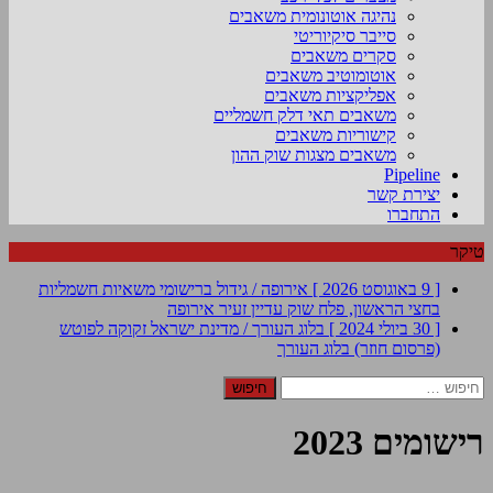
נהיגה אוטונומית משאבים
סייבר סיקיוריטי
סקרים משאבים
אוטומוטיב משאבים
אפליקציות משאבים
משאבים תאי דלק חשמליים
קישוריות משאבים
משאבים מצגות שוק ההון
Pipeline
יצירת קשר
התחברו
טיקר
[ 9 באוגוסט 2026 ]
אירופה / גידול ברישומי משאיות חשמליות
בחצי הראשון, פלח שוק עדיין זעיר
אירופה
[ 30 ביולי 2024 ]
בלוג העורך / מדינת ישראל זקוקה לפוטש
(פרסום חוזר)
בלוג העורך
חיפוש:
רישומים 2023