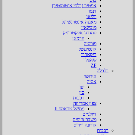
בוש
אפטיב (דלפי אוטומוטיב)
דנסו
ווליאו
מאגנה אינטרנשיונל
מובילאיי
סמסונג אלקטרוניק
הרמאן
פורסיה
קונטיננטל
ריקארדו
שאפלר
ZF
כלכלה
אירופה
אסיה
יפן
סין
רכבות
צפון אמריקה
ממשל טראמפ II
דיזלגייט
משבר צ’יפים
קורונה ווירוס
רכבות