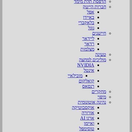
הדפסת תלת מימד
חברות הייטק
אפל
באיידו
בלאקברי
גוגל
חיישנים
ליידאר
רדאר
מצלמות
טעינה
מוליכים למחצה
NVIDIA
אינטל
מובילאיי
קואלקום
רנסאס
מחקרים
מיפוי
נהיגה אוטונומית
אוקסבוטיקה
אורורה
ארגו AI
ואיימו
טוסימפל