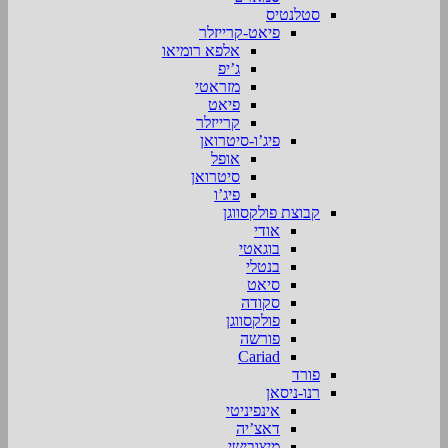
סטלנטיס
פיאט-קרייזלר
אלפא רומיאו
ג’יפ
מזראטי
פיאט
קרייזלר
פיג’ו-סיטרואן
אופל
סיטרואן
פיג’ו
קבוצת פולקסווגן
אודי
בוגאטי
בנטלי
סיאט
סקודה
פולקסווגן
פורשה
Cariad
פורד
רנו-ניסאן
אינפיניטי
דאצ’יה
מיצובישי