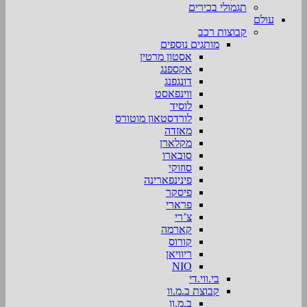
תגמולי בכירים
עולם
קבוצות רכב
מותגים נוספים
אסטון מרטין
אקספנג
דונגפנג
ווינפאסט
לוסיד
לורדסטאון מוטורס
מאזדה
מקלארן
סובארו
סוזוקי
פינינפארינה
פיסקר
פרארי
צ’רי
קארמה
קורוס
ריוויאן
NIO
בי.ווי.די
קבוצת ב.מ.וו
ב.מ.וו