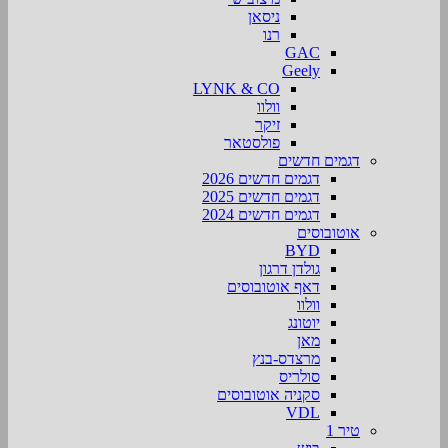
ניסאן
רנו
GAC
Geely
LYNK & CO
וולוו
זיקר
פולסטאר
דגמים חדשים
דגמים חדשים 2026
דגמים חדשים 2025
דגמים חדשים 2024
אוטובוסים
BYD
גולדן דרגון
דאף אוטובוסים
וולוו
יוטונג
מאן
מרצדס-בנץ
סולריס
סקניה אוטובוסים
VDL
טיר 1