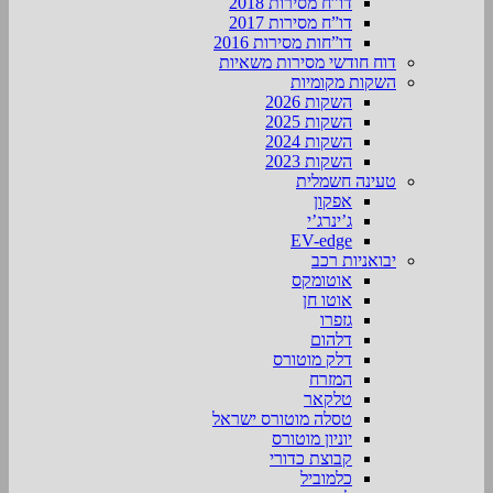
דו”ח מסירות 2018
דו”ח מסירות 2017
דו”חות מסירות 2016
דוח חודשי מסירות משאיות
השקות מקומיות
השקות 2026
השקות 2025
השקות 2024
השקות 2023
טעינה חשמלית
אפקון
ג’ינרג’י
EV-edge
יבואניות רכב
אוטומקס
אוטו חן
גזפרו
דלהום
דלק מוטורס
המזרח
טלקאר
טסלה מוטורס ישראל
יוניון מוטורס
קבוצת כדורי
כלמוביל