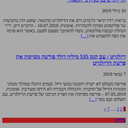
10 ביולי 2019
בראיון רדיו תיאר הרברט דיס את הדיזלגייט כהונאה. שופט הדן בתביעות
נגד פולקסווגן ממתין להבהרות. אוטוניוז, 10.07.2019 – הרברט דיס, יו”ר
הנהלת קבוצת פולקסווגן, נוטה להסתבך מפעם לפעם, כאשר הוא פותח
את הפה להשמיע את
[…]
דיזלגייט / עם קנס 535 מיליון דולר פורשה מסיימת את
פרשת הדיזלגייט
7 במאי 2019
פורשה מעולם לא ייצרה ותכננה מנועי דיזל. פגמים התגלו במהלך מבחני
מכוניות הדיזל של החברה. ההנהלה הבכירה לא היתה מעורבת. אוטוניוז,
07.05.2019 – פורשה מסיימת את הפרק הגרמני של פרשת הדיזלגייט, עם
תשלום קנס בסך
[…]
»
7
…
3
2
1
גלריות