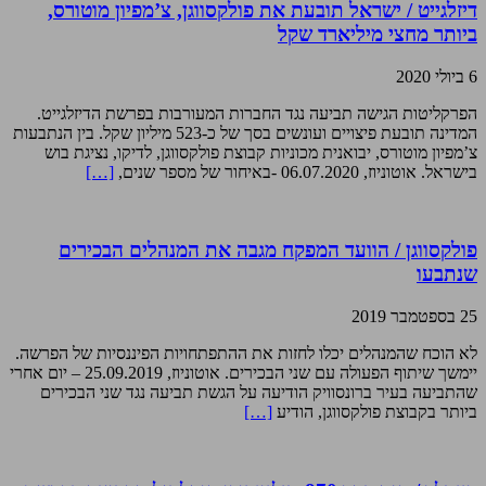
דיזלגייט / ישראל תובעת את פולקסווגן, צ’מפיון מוטורס,
ביותר מחצי מיליארד שקל
6 ביולי 2020
הפרקליטות הגישה תביעה נגד החברות המעורבות בפרשת הדיזלגייט.
המדינה תובעת פיצויים ועונשים בסך של כ-523 מיליון שקל. בין הנתבעות
צ’מפיון מוטורס, יבואנית מכוניות קבוצת פולקסווגן, לדיקו, נציגת בוש
בישראל. אוטוניוז, 06.07.2020 -באיחור של מספר שנים,
[…]
פולקסווגן / הוועד המפקח מגבה את המנהלים הבכירים
שנתבעו
25 בספטמבר 2019
לא הוכח שהמנהלים יכלו לחזות את ההתפתחויות הפיננסיות של הפרשה.
יימשך שיתוף הפעולה עם שני הבכירים. אוטוניוז, 25.09.2019 – יום אחרי
שהתביעה בעיר ברונסוויק הודיעה על הגשת תביעה נגד שני הבכירים
ביותר בקבוצת פולקסווגן, הודיע
[…]