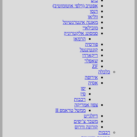
בוש
אפטיב (דלפי אוטומוטיב)
דנסו
ווליאו
מאגנה אינטרנשיונל
מובילאיי
סמסונג אלקטרוניק
הרמאן
פורסיה
קונטיננטל
ריקארדו
שאפלר
ZF
כלכלה
אירופה
אסיה
יפן
סין
רכבות
צפון אמריקה
ממשל טראמפ II
דיזלגייט
משבר צ’יפים
קורונה ווירוס
רכבות