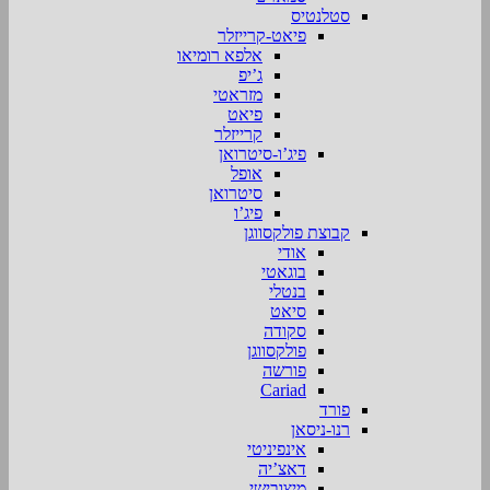
סטלנטיס
פיאט-קרייזלר
אלפא רומיאו
ג’יפ
מזראטי
פיאט
קרייזלר
פיג’ו-סיטרואן
אופל
סיטרואן
פיג’ו
קבוצת פולקסווגן
אודי
בוגאטי
בנטלי
סיאט
סקודה
פולקסווגן
פורשה
Cariad
פורד
רנו-ניסאן
אינפיניטי
דאצ’יה
מיצובישי