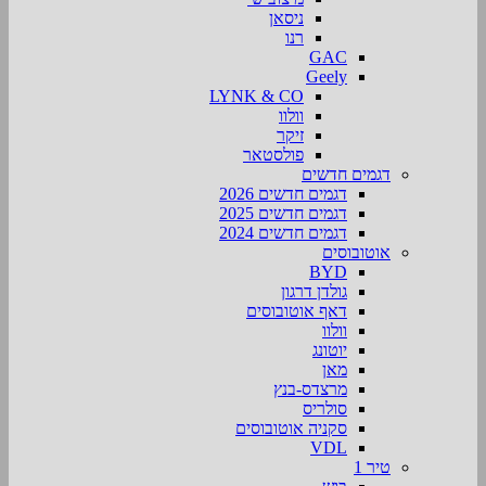
ניסאן
רנו
GAC
Geely
LYNK & CO
וולוו
זיקר
פולסטאר
דגמים חדשים
דגמים חדשים 2026
דגמים חדשים 2025
דגמים חדשים 2024
אוטובוסים
BYD
גולדן דרגון
דאף אוטובוסים
וולוו
יוטונג
מאן
מרצדס-בנץ
סולריס
סקניה אוטובוסים
VDL
טיר 1