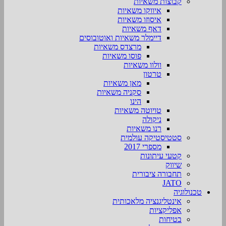
קבוצות משאיות
איווקו משאיות
איסוזו משאיות
דאף משאיות
דיימלר משאיות ואוטובוסים
מרצדס משאיות
פוסו משאיות
וולוו משאיות
טרטון
מאן משאיות
סקניה משאיות
הינו
טויוטה משאיות
ניקולה
רנו משאיות
סטטיסטיקה עולמית
מספרי 2017
קטעי עיתונות
שיווק
תחבורה ציבורית
JATO
טכנולוגיה
אינטליגנציה מלאכותית
אפליקציות
בטיחות