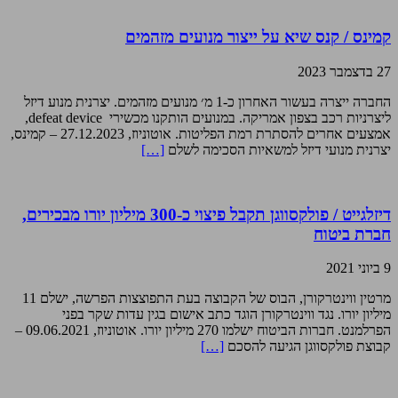
קמינס / קנס שיא על ייצור מנועים מזהמים
27 בדצמבר 2023
החברה ייצרה בעשור האחרון כ-1 מ׳ מנועים מזהמים. יצרנית מנוע דיזל
ליצרניות רכב בצפון אמריקה. במנועים הותקנו מכשירי defeat device,
אמצעים אחרים להסתרת רמת הפליטות. אוטוניוז, 27.12.2023 – קמינס,
יצרנית מנועי דיזל למשאיות הסכימה לשלם
[…]
דיזלגייט / פולקסווגן תקבל פיצוי כ-300 מיליון יורו מבכירים,
חברת ביטוח
9 ביוני 2021
מרטין ווינטרקורן, הבוס של הקבוצה בעת התפוצצות הפרשה, ישלם 11
מיליון יורו. נגד ווינטרקורן הוגד כתב אישום בגין עדות שקר בפני
הפרלמנט. חברות הביטוח ישלמו 270 מיליון יורו. אוטוניוז, 09.06.2021 –
קבוצת פולקסווגן הגיעה להסכם
[…]