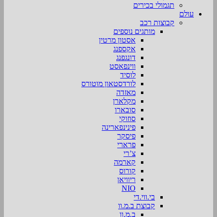
תגמולי בכירים
עולם
קבוצות רכב
מותגים נוספים
אסטון מרטין
אקספנג
דונגפנג
ווינפאסט
לוסיד
לורדסטאון מוטורס
מאזדה
מקלארן
סובארו
סוזוקי
פינינפארינה
פיסקר
פרארי
צ’רי
קארמה
קורוס
ריוויאן
NIO
בי.ווי.די
קבוצת ב.מ.וו
ב.מ.וו