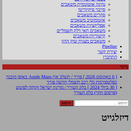
נהיגה אוטונומית משאבים
סייבר סיקיוריטי
סקרים משאבים
אוטומוטיב משאבים
אפליקציות משאבים
משאבים תאי דלק חשמליים
קישוריות משאבים
משאבים מצגות שוק ההון
Pipeline
יצירת קשר
התחברו
טיקר
[ 6 באוגוסט 2026 ]
פורד / תשלב את Apple Maps באופן מובנה
בפלטפורמת כלי רכב חשמלי חדשה
פורד
[ 30 ביולי 2024 ]
בלוג העורך / מדינת ישראל זקוקה לפוטש
(פרסום חוזר)
בלוג העורך
חיפוש:
דיזלגייט