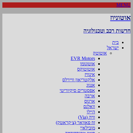
MENU
אוטוניוז
חדשות רכב וטכנולוגיה
בית
ישראל
אוטוטק
EVR Motors
אוטונומו
אוטוטוקס
אינוויז
אלקטריאון וויירלס
אנגוג
אפסטרים סיקיוריטי
ארבה
ארגוס
וואלנס
היילו
וויה (Via)
זוז פאוואר (צ׳קראטק)
מובילאיי