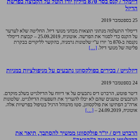
דיימלר / קנס בסך 870 מיליון יורו הוטל על הקבוצה בפרשת
הדיזל
25 בספטמבר 2019
דיימלר התעלמה מנתוני תוצאות מבחני מנועי דיזל. החליטה שלא לערער
על הקנס כדי לסגור את הפרשה. אוטוניוז, 25.09.2019 – קבוצת דיימלר
נקנסה ב-870 מ’ יורו ע”י שלטונות גרמניה, בהקשר לליקויים בבקרת
פליטה של מנועי דיזל.
[…]
דיזלגייט / בכירים בפולקסווגן נתבעים על מניפולציות במניות
24 בספטמבר 2019
דיטר פוטש, הרברט דיס נתבעים על אי דיווח על הדיזלגייט בשלב מוקדם.
הנתבעים טוענים שהם לא יכלו להעריך את השפעות הדיזלגייט. שלטונות
ארה”ב הפתיעו את פולקסווגן, סטו מהנוהל הרגיל בטיפול בפרשיות אלה.
אוטוניוז, 24.09.2019 –
[…]
הרברט דיס / יו”ר פולקסווגן ממשיך להסתבך, תיאר את
הדיזלגייט בגרמניה כ”הונאה”