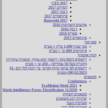
CES 2017
דטרויט 2017
ג’נבה 2017
פרנקפורט 2017
Busworld 2017
ארועים ותערוכות 2016
ג’נבה 2016
פאריס 2016
פרנקפורט 2015
עשו מנוי
מנוי שנתי 1,099 ש”ח + מע”מ
6 חודשים 899 ש’ + מע”מ
חנות אוטוניוז
רישומים Q1/2023 / רישומי יבוא עקיף, יבואניות עיקריות
(חוברת מעל 50 עמודים) – 450 ש׳ + מע״מ
רישומים לפי ערוצי שיווק (פרטי, ציי רכב) לכל דגם 01-
02/2023 390+מע״מ
משאבים
Conferences
EcoMotion Week 2021
Wards Intelligence Focus: Electrification 11/2020
משאבים השקות
יצרניות רכב משאבים
מערכות הנעה
מצברים לכלי רכב