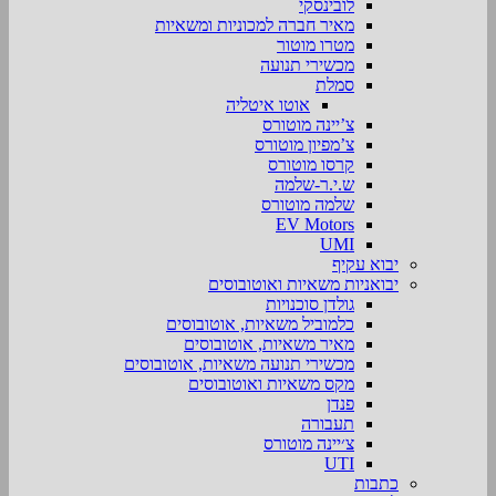
לובינסקי
מאיר חברה למכוניות ומשאיות
מטרו מוטור
מכשירי תנועה
סמלת
אוטו איטליה
צ’יינה מוטורס
צ’מפיון מוטורס
קרסו מוטורס
ש.י.ר-שלמה
שלמה מוטורס
EV Motors
UMI
יבוא עקיף
יבואניות משאיות ואוטובוסים
גולדן סוכנויות
כלמוביל משאיות, אוטובוסים
מאיר משאיות, אוטובוסים
מכשירי תנועה משאיות, אוטובוסים
מקס משאיות ואוטובוסים
פנדן
תעבורה
צ׳יינה מוטורס
UTI
כתבות