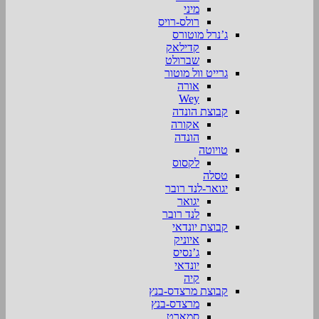
מיני
רולס-רויס
ג’נרל מוטורס
קדילאק
שברולט
גרייט וול מוטור
אורה
Wey
קבוצת הונדה
אקורה
הונדה
טויוטה
לקסוס
טסלה
יגואר-לנד רובר
יגואר
לנד רובר
קבוצת יונדאי
איוניק
ג’נסיס
יונדאי
קיה
קבוצת מרצדס-בנץ
מרצדס-בנץ
סמארט