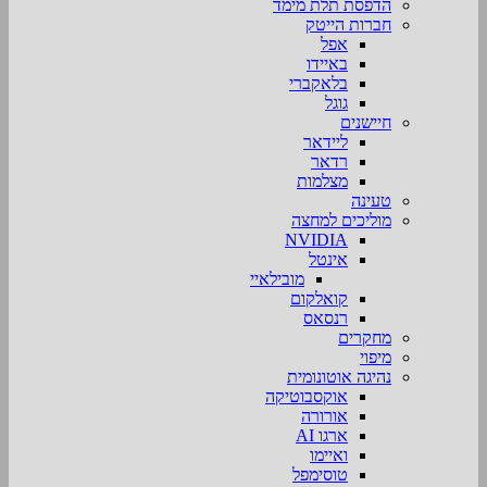
הדפסת תלת מימד
חברות הייטק
אפל
באיידו
בלאקברי
גוגל
חיישנים
ליידאר
רדאר
מצלמות
טעינה
מוליכים למחצה
NVIDIA
אינטל
מובילאיי
קואלקום
רנסאס
מחקרים
מיפוי
נהיגה אוטונומית
אוקסבוטיקה
אורורה
ארגו AI
ואיימו
טוסימפל