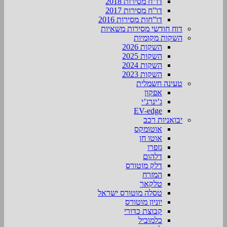
דו”ח מסירות 2018
דו”ח מסירות 2017
דו”חות מסירות 2016
דוח חודשי מסירות משאיות
השקות מקומיות
השקות 2026
השקות 2025
השקות 2024
השקות 2023
טעינה חשמלית
אפקון
ג’ינרג’י
EV-edge
יבואניות רכב
אוטומקס
אוטו חן
גזפרו
דלהום
דלק מוטורס
המזרח
טלקאר
טסלה מוטורס ישראל
יוניון מוטורס
קבוצת כדורי
כלמוביל