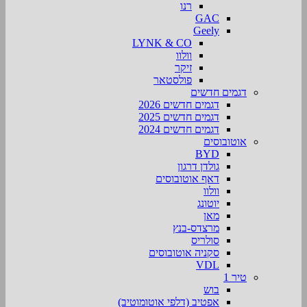
רנו
GAC
Geely
LYNK & CO
וולוו
זיקר
פולסטאר
דגמים חדשים
דגמים חדשים 2026
דגמים חדשים 2025
דגמים חדשים 2024
אוטובוסים
BYD
גולדן דרגון
דאף אוטובוסים
וולוו
יוטונג
מאן
מרצדס-בנץ
סולריס
סקניה אוטובוסים
VDL
טיר 1
בוש
אפטיב (דלפי אוטומוטיב)