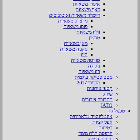
איסוזו משאיות
דאף משאיות
דיימלר משאיות ואוטובוסים
מרצדס משאיות
פוסו משאיות
וולוו משאיות
טרטון
מאן משאיות
סקניה משאיות
הינו
טויוטה משאיות
ניקולה
רנו משאיות
סטטיסטיקה עולמית
מספרי 2017
קטעי עיתונות
שיווק
תחבורה ציבורית
JATO
טכנולוגיה
אינטליגנציה מלאכותית
אפליקציות
בטיחות
הדפסת תלת מימד
חברות הייטק