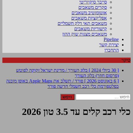
סייבר סיקיוריטי
סקרים משאבים
אוטומוטיב משאבים
אפליקציות משאבים
משאבים תאי דלק חשמליים
קישוריות משאבים
משאבים מצגות שוק ההון
Pipeline
יצירת קשר
התחברו
טיקר
[ 30 ביולי 2024 ]
בלוג העורך / מדינת ישראל זקוקה לפוטש
(פרסום חוזר)
בלוג העורך
[ 6 באוגוסט 2026 ]
פורד / תשלב את Apple Maps באופן מובנה
בפלטפורמת כלי רכב חשמלי חדשה
פורד
חיפוש:
כלי רכב קלים עד 3.5 טון 2026