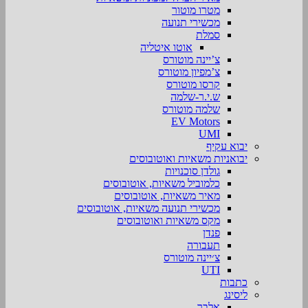
מטרו מוטור
מכשירי תנועה
סמלת
אוטו איטליה
צ’יינה מוטורס
צ’מפיון מוטורס
קרסו מוטורס
ש.י.ר-שלמה
שלמה מוטורס
EV Motors
UMI
יבוא עקיף
יבואניות משאיות ואוטובוסים
גולדן סוכנויות
כלמוביל משאיות, אוטובוסים
מאיר משאיות, אוטובוסים
מכשירי תנועה משאיות, אוטובוסים
מקס משאיות ואוטובוסים
פנדן
תעבורה
צ׳יינה מוטורס
UTI
כתבות
ליסינג
אלבר