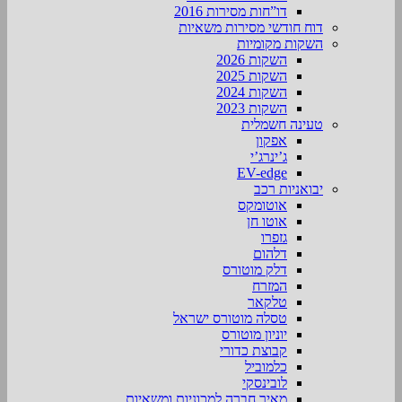
דו”חות מסירות 2016
דוח חודשי מסירות משאיות
השקות מקומיות
השקות 2026
השקות 2025
השקות 2024
השקות 2023
טעינה חשמלית
אפקון
ג’ינרג’י
EV-edge
יבואניות רכב
אוטומקס
אוטו חן
גזפרו
דלהום
דלק מוטורס
המזרח
טלקאר
טסלה מוטורס ישראל
יוניון מוטורס
קבוצת כדורי
כלמוביל
לובינסקי
מאיר חברה למכוניות ומשאיות