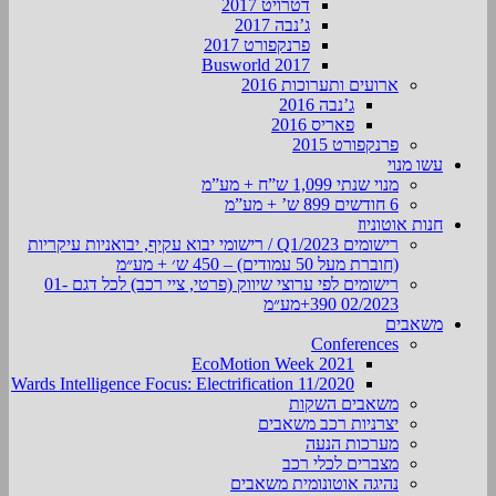
דטרויט 2017
ג’נבה 2017
פרנקפורט 2017
Busworld 2017
ארועים ותערוכות 2016
ג’נבה 2016
פאריס 2016
פרנקפורט 2015
עשו מנוי
מנוי שנתי 1,099 ש”ח + מע”מ
6 חודשים 899 ש’ + מע”מ
חנות אוטוניוז
רישומים Q1/2023 / רישומי יבוא עקיף, יבואניות עיקריות
(חוברת מעל 50 עמודים) – 450 ש׳ + מע״מ
רישומים לפי ערוצי שיווק (פרטי, ציי רכב) לכל דגם 01-
02/2023 390+מע״מ
משאבים
Conferences
EcoMotion Week 2021
Wards Intelligence Focus: Electrification 11/2020
משאבים השקות
יצרניות רכב משאבים
מערכות הנעה
מצברים לכלי רכב
נהיגה אוטונומית משאבים