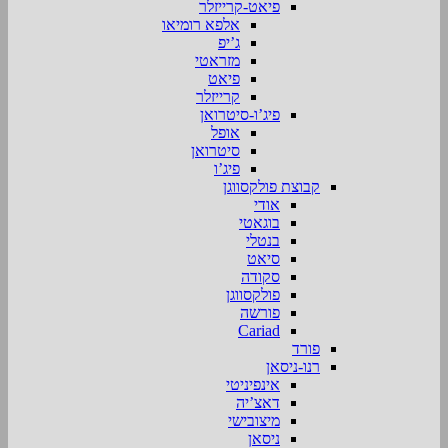
פיאט-קרייזלר
אלפא רומיאו
ג’יפ
מזראטי
פיאט
קרייזלר
פיג’ו-סיטרואן
אופל
סיטרואן
פיג’ו
קבוצת פולקסווגן
אודי
בוגאטי
בנטלי
סיאט
סקודה
פולקסווגן
פורשה
Cariad
פורד
רנו-ניסאן
אינפיניטי
דאצ’יה
מיצובישי
ניסאן