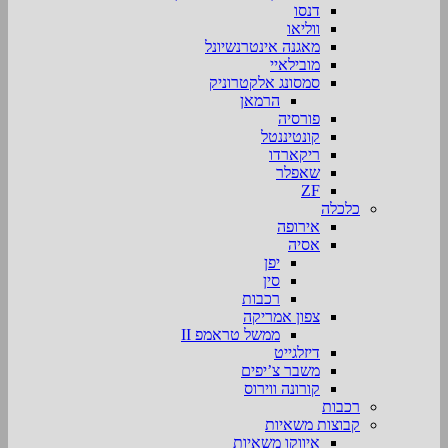
דנסו
ווליאו
מאגנה אינטרנשיונל
מובילאיי
סמסונג אלקטרוניק
הרמאן
פורסיה
קונטיננטל
ריקארדו
שאפלר
ZF
כלכלה
אירופה
אסיה
יפן
סין
רכבות
צפון אמריקה
ממשל טראמפ II
דיזלגייט
משבר צ’יפים
קורונה ווירוס
רכבות
קבוצות משאיות
איווקו משאיות