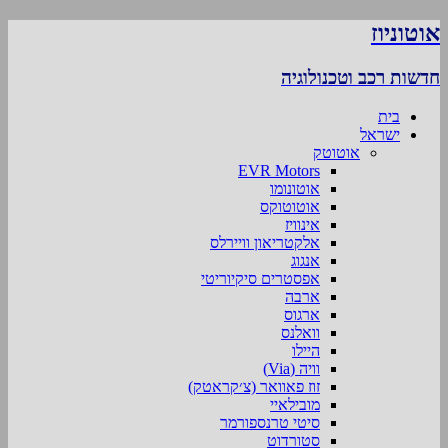
אוטוניוז
חדשות רכב וטכנולוגיה
בית
ישראל
אוטוטק
EVR Motors
אוטונומו
אוטוטוקס
אינוויז
אלקטריאון וויירלס
אנגוג
אפסטרים סיקיוריטי
ארבה
ארגוס
וואלנס
היילו
וויה (Via)
זוז פאוואר (צ׳קראטק)
מובילאיי
סיטי טרנספורמר
סטורדוט