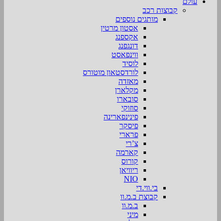
עולם
קבוצות רכב
מותגים נוספים
אסטון מרטין
אקספנג
דונגפנג
ווינפאסט
לוסיד
לורדסטאון מוטורס
מאזדה
מקלארן
סובארו
סוזוקי
פינינפארינה
פיסקר
פרארי
צ’רי
קארמה
קורוס
ריוויאן
NIO
בי.ווי.די
קבוצת ב.מ.וו
ב.מ.וו
מיני