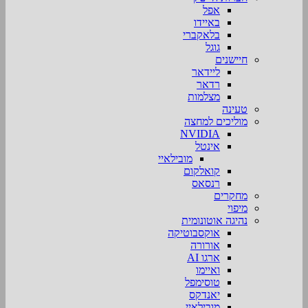
אפל
באיידו
בלאקברי
גוגל
חיישנים
ליידאר
רדאר
מצלמות
טעינה
מוליכים למחצה
NVIDIA
אינטל
מובילאיי
קואלקום
רנסאס
מחקרים
מיפוי
נהיגה אוטונומית
אוקסבוטיקה
אורורה
ארגו AI
ואיימו
טוסימפל
יאנדקס
מובילאיי