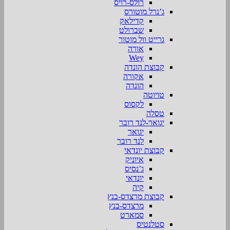
רולס-רויס
ג’נרל מוטורס
קדילאק
שברולט
גרייט וול מוטור
אורה
Wey
קבוצת הונדה
אקורה
הונדה
טויוטה
לקסוס
טסלה
יגואר-לנד רובר
יגואר
לנד רובר
קבוצת יונדאי
איוניק
ג’נסיס
יונדאי
קיה
קבוצת מרצדס-בנץ
מרצדס-בנץ
סמארט
סטלנטיס