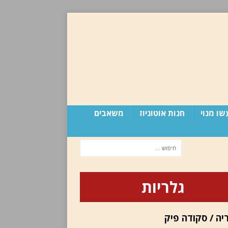
שו מנוי
חנות אוטוניוז
משאבים
גלריות
יה / סקודה פיק