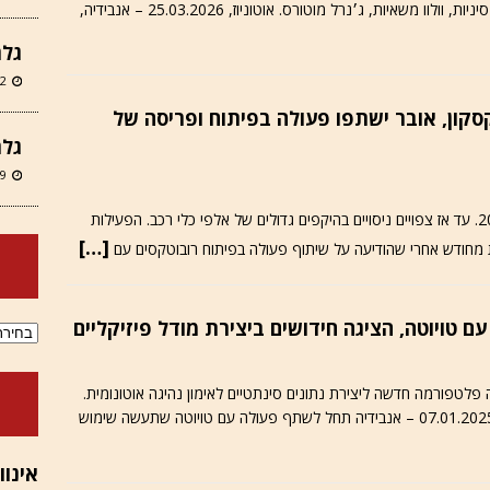
משאיות, ג׳נרל מוטורס. אוטוניוז, 25.03.2026 – אנבידיה,
גלר
12 במרץ
קסקון, אובר ישתפו פעולה בפיתוח ופריסה של
גלר
9 במרץ 2026
ארבע החברות צופות השקת שירות מסחרי החל ב-2028. עד אז צפויים ניסויים בהיקפים גדולים של אלפי כלי רכב. הפעילות
[…]
ארכיוני
ויוטה ישתפו פעולה בתחום ה-ADAS. הציגה פלטפורמה חדשה ליצירת נתונים סינתטיים לאימון נהיגה אוטונומית.
צופה גידול בהכנסות מפעילות אוטומוטיבית. אוטוניוז, 07.01.2025 – אנבידיה תחל לשתף פעולה עם טויוטה שתעשה שימוש