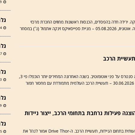
29 ביונ
גלר
. ירידה חדה בהפסדים, הכנסות ראשונות מחוזים החכרת מרכזי
24 במאי
נתונים. אנבידיה תהפוך לספקית צ׳יפים בלעדית לחברה. אוטוניוז, 05.08.2026 – מניית ספייסאיקס זינקה אתמול (ג׳) במסחר
גלריה
27 במרץ
תעשיית הרכב
גלרי
יצרניות השבבים מעדיפות ייצור שבבים DRAM לדאטה סנטרס על פני אוטומוטיב. בשנה האחרונה המחירים יותר הוכפלו פי 3,
23 במרץ
ר
גלרי
19 במרץ
גלרי
למרות מחזור מכירות קטן אנבידיה הציגה פעילות משמעותית בתחום הניידות, תעשיית הרכב. ה-Drive Thor אמור לנהל את
15 במרץ