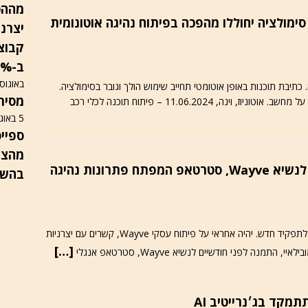
מההכ
/ מפעלי תוכנה, סימולציה יחוללו מהפכה בפיתוח נהיגה אוטונומית
יצרני
ב-13%, מעבר לרווח נקי, המניה בשפל
באוגוסט 6
 של ChatGPT לכתיבת תוכנה. כתיבת תוכנות באופן אוטומטי תחייב שימוש הולך וגובר בסימולציה.
מסירות ד
ג׳נרייטיב AI ייצור את היכולת לבצע מבחני ריאליסטיים על מחשב. אוטוניוז, וינה, 11.06.2024 – פיתוח תוכנה לכלי רכב
5 באוגוסט 2026
מהצפו
מינויים / ממובילאיי ארז דגן התמנה לנשיא Wayve, סטרטאפ המפתח פתרונות נהיגה
בהשק
כמעט שנתיים אחרי שפרש ממובילאיי ארז דגן התמנה לתפקיד חדש. יהיה אחראי על פיתוח עסקי Wayve, קשרים עם יצרניות
[…]
מקד בג׳נרייטיב AI