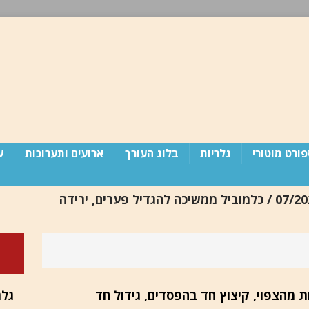
ורט מוטורי
גלריות
בלוג העורך
ארועים ותערוכות
ע
יבואניות 07/2026 / כלמוביל ממשיכה להגדיל פערים, ירידה
 מדינת ישראל זקוקה לפוטש (פרסום חוזר)
בלוג
/ תוצאות טובות מהצפוי, קיצוץ חד בהפסדים, גידול חד
גלר