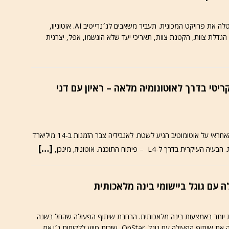
אחרי כעשר שנים של ניסיונות, השקעות עתק, אפל ביטלה את פרויקט המכונית. תעביר משאבים לג׳נרייטיב AI. אוטוניוז,
ט הקריטי בדרך לאוטונומיה מלאה – ראיון עם דני
אנבידיה לא הציגה בתערוכה במינכן, אבל סגן הנשיא האחראי על אוטומוטיב הגיע לשטח. לאנבידיה צבר הזמנות ב-14 מיליארד
[…]
L – פיתוח התוכנה. אוטוניוז, מינכן,
ה עם גוגל ביישומי בינה מלאכותית
מטלות הפשוטות יותר באמצעות בינה מלאכותית. הרחבת שיתוף הפעולה שהחל בשנה
שעברה. אוטוניוז, 03.09.2023 – ג’נרל מוטורס מרחיבה את שיתוף הפעולה עם גוגל. OnStar, שירות סיוע ללקוחות ג׳י.אמ,