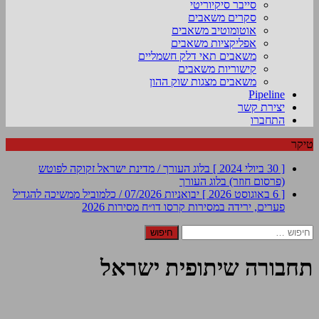
סייבר סיקיוריטי
סקרים משאבים
אוטומוטיב משאבים
אפליקציות משאבים
משאבים תאי דלק חשמליים
קישוריות משאבים
משאבים מצגות שוק ההון
Pipeline
יצירת קשר
התחברו
טיקר
[ 30 ביולי 2024 ]
בלוג העורך / מדינת ישראל זקוקה לפוטש
(פרסום חוזר)
בלוג העורך
[ 6 באוגוסט 2026 ]
יבואניות 07/2026 / כלמוביל ממשיכה להגדיל
פערים, ירידה במסירות קרסו
דו״ח מסירות 2026
חיפוש:
תחבורה שיתופית ישראל