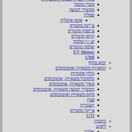
מטרו מוטור
מכשירי תנועה
סמלת
אוטו איטליה
צ’יינה מוטורס
צ’מפיון מוטורס
קרסו מוטורס
ש.י.ר-שלמה
שלמה מוטורס
EV Motors
UMI
יבוא עקיף
יבואניות משאיות ואוטובוסים
גולדן סוכנויות
כלמוביל משאיות, אוטובוסים
מאיר משאיות, אוטובוסים
מכשירי תנועה משאיות, אוטובוסים
מקס משאיות ואוטובוסים
פנדן
תעבורה
צ׳יינה מוטורס
UTI
כתבות
ליסינג
אלבר