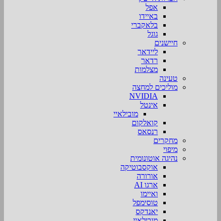
אפל
באיידו
בלאקברי
גוגל
חיישנים
ליידאר
רדאר
מצלמות
טעינה
מוליכים למחצה
NVIDIA
אינטל
מובילאיי
קואלקום
רנסאס
מחקרים
מיפוי
נהיגה אוטונומית
אוקסבוטיקה
אורורה
ארגו AI
ואיימו
טוסימפל
יאנדקס
מובילאיי