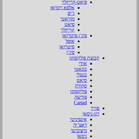
פיאט-קרייזלר
אלפא רומיאו
ג’יפ
מזראטי
פיאט
קרייזלר
פיג’ו-סיטרואן
אופל
סיטרואן
פיג’ו
קבוצת פולקסווגן
אודי
בוגאטי
בנטלי
סיאט
סקודה
פולקסווגן
פורשה
Cariad
פורד
רנו-ניסאן
אינפיניטי
דאצ’יה
מיצובישי
ניסאן