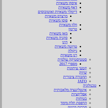
איסוזו משאיות
דאף משאיות
דיימלר משאיות ואוטובוסים
מרצדס משאיות
פוסו משאיות
וולוו משאיות
טרטון
מאן משאיות
סקניה משאיות
הינו
טויוטה משאיות
ניקולה
רנו משאיות
סטטיסטיקה עולמית
מספרי 2017
קטעי עיתונות
שיווק
תחבורה ציבורית
JATO
טכנולוגיה
אינטליגנציה מלאכותית
אפליקציות
בטיחות
הדפסת תלת מימד
חברות הייטק