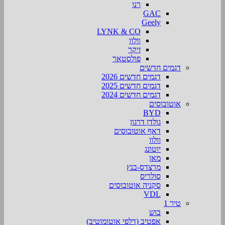
רנו
GAC
Geely
LYNK & CO
וולוו
זיקר
פולסטאר
דגמים חדשים
דגמים חדשים 2026
דגמים חדשים 2025
דגמים חדשים 2024
אוטובוסים
BYD
גולדן דרגון
דאף אוטובוסים
וולוו
יוטונג
מאן
מרצדס-בנץ
סולריס
סקניה אוטובוסים
VDL
טיר 1
בוש
אפטיב (דלפי אוטומוטיב)