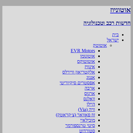
אוטוניוז
חדשות רכב וטכנולוגיה
בית
ישראל
אוטוטק
EVR Motors
אוטונומו
אוטוטוקס
אינוויז
אלקטריאון וויירלס
אנגוג
אפסטרים סיקיוריטי
ארבה
ארגוס
וואלנס
היילו
וויה (Via)
זוז פאוואר (צ׳קראטק)
מובילאיי
סיטי טרנספורמר
סטורדוט