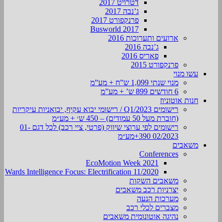
דטרויט 2017
ג’נבה 2017
פרנקפורט 2017
Busworld 2017
ארועים ותערוכות 2016
ג’נבה 2016
פאריס 2016
פרנקפורט 2015
עשו מנוי
מנוי שנתי 1,099 ש”ח + מע”מ
6 חודשים 899 ש’ + מע”מ
חנות אוטוניוז
רישומים Q1/2023 / רישומי יבוא עקיף, יבואניות עיקריות
(חוברת מעל 50 עמודים) – 450 ש׳ + מע״מ
רישומים לפי ערוצי שיווק (פרטי, ציי רכב) לכל דגם 01-
02/2023 390+מע״מ
משאבים
Conferences
EcoMotion Week 2021
Wards Intelligence Focus: Electrification 11/2020
משאבים השקות
יצרניות רכב משאבים
מערכות הנעה
מצברים לכלי רכב
נהיגה אוטונומית משאבים