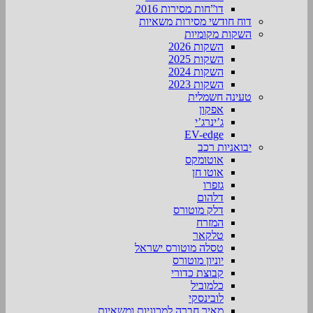
דו”חות מסירות 2016
דוח חודשי מסירות משאיות
השקות מקומיות
השקות 2026
השקות 2025
השקות 2024
השקות 2023
טעינה חשמלית
אפקון
ג’ינרג’י
EV-edge
יבואניות רכב
אוטומקס
אוטו חן
גזפרו
דלהום
דלק מוטורס
המזרח
טלקאר
טסלה מוטורס ישראל
יוניון מוטורס
קבוצת כדורי
כלמוביל
לובינסקי
מאיר חברה למכוניות ומשאיות