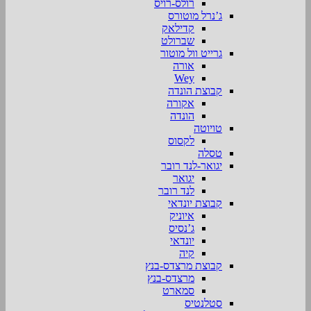
רולס-רויס
ג’נרל מוטורס
קדילאק
שברולט
גרייט וול מוטור
אורה
Wey
קבוצת הונדה
אקורה
הונדה
טויוטה
לקסוס
טסלה
יגואר-לנד רובר
יגואר
לנד רובר
קבוצת יונדאי
איוניק
ג’נסיס
יונדאי
קיה
קבוצת מרצדס-בנץ
מרצדס-בנץ
סמארט
סטלנטיס