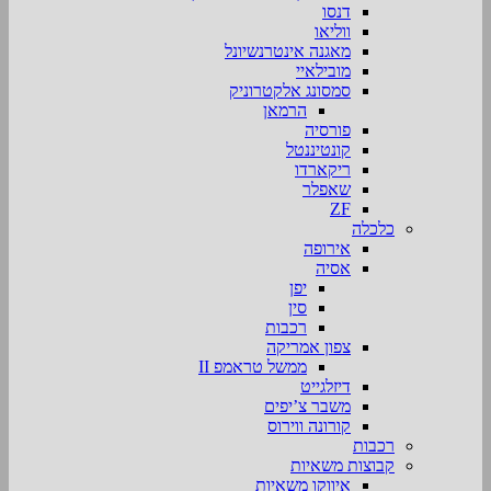
דנסו
ווליאו
מאגנה אינטרנשיונל
מובילאיי
סמסונג אלקטרוניק
הרמאן
פורסיה
קונטיננטל
ריקארדו
שאפלר
ZF
כלכלה
אירופה
אסיה
יפן
סין
רכבות
צפון אמריקה
ממשל טראמפ II
דיזלגייט
משבר צ’יפים
קורונה ווירוס
רכבות
קבוצות משאיות
איווקו משאיות