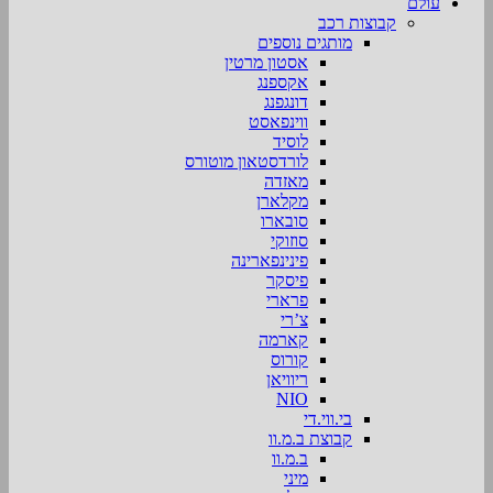
עולם
קבוצות רכב
מותגים נוספים
אסטון מרטין
אקספנג
דונגפנג
ווינפאסט
לוסיד
לורדסטאון מוטורס
מאזדה
מקלארן
סובארו
סוזוקי
פינינפארינה
פיסקר
פרארי
צ’רי
קארמה
קורוס
ריוויאן
NIO
בי.ווי.די
קבוצת ב.מ.וו
ב.מ.וו
מיני