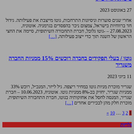
27 באוגוסט 2023
אחרי שנים סוערות וניסיונות התרחבות, גוטו מייצבת את פעילותה. גידול
חד ברווחיות בישראל, צמצום ניכר בהפסדים בגרמניה. אוטוניוז,
27.08.2023 – -גוטו גלובל, חברת התחבורה השיתופית, סיימה את החצי
הראשון של השנה תוך כדי ייצוב פעילותה,
[…]
גוטו / בעלי תפקידים בחברה רוכשים 15% ממניות החברה
משגריר
11 ביוני 2023
שגריר מוכרת מניות גוטו במחיר ריצפה. גיל לייזר, המנכ״ל, רוכש 33%
ממניות שגריר, יחזיק בכ-8% ממניות גוטו. אוטוניוז, 10.06.2023 – חברת
שגריר, המנסה לחסל את אחזקותיה בגוטו, חברת התחבורה השיתופית,
מוכרת חלק מהן לבכירים אחדים
[…]
»
10
…
3
2
1
גלריות