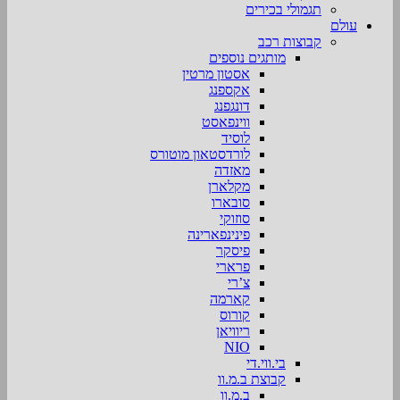
תגמולי בכירים
עולם
קבוצות רכב
מותגים נוספים
אסטון מרטין
אקספנג
דונגפנג
ווינפאסט
לוסיד
לורדסטאון מוטורס
מאזדה
מקלארן
סובארו
סוזוקי
פינינפארינה
פיסקר
פרארי
צ’רי
קארמה
קורוס
ריוויאן
NIO
בי.ווי.די
קבוצת ב.מ.וו
ב.מ.וו