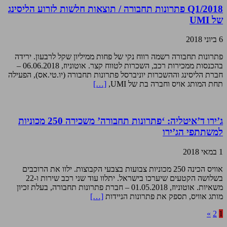
Q1/2018 פתרונות תחבורה / תוצאות חלשות לזרוע הליסינג
של UMI
6 ביוני 2018
פתרונות תחבורה רשמה רווח נקי של פחות ממיליון שקל לרבעון. ירידה
בהכנסות ממכירות רכב, השכרות לטווח קצר. אוטוניוז, 06.06.2018 –
חברת הליסינג וההשכרות יוניברסל פתרונות תחבורה (יו.טי.אס), הפעילה
תחת המותג אויס וחברה בת של UMI,
[…]
ג’ירו ד’איטליה: ‘פתרונות תחבורה’ משכירה 250 מכוניות
למשתתפי הג’ירו
1 במאי 2018
אוויס הכינה 250 מכוניות צבועות בצבעי הקבוצות. ילוו את הרוכבים
בשלושה הקטעים שיערכו בישראל. יתלוו עוד שני רכב שירות ו-22
משאיות. אוטוניוז, 01.05.2018 – חברת פתרונות תחבורה, בעלת זכיון
מותג אוויס, תספק את פתרונות הניידות
[…]
»
2
1