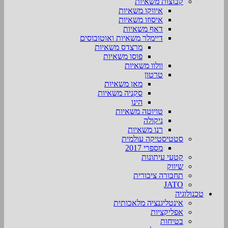
קבוצות משאיות
איווקו משאיות
איסוזו משאיות
דאף משאיות
דיימלר משאיות ואוטובוסים
מרצדס משאיות
פוסו משאיות
וולוו משאיות
טרטון
מאן משאיות
סקניה משאיות
הינו
טויוטה משאיות
ניקולה
רנו משאיות
סטטיסטיקה עולמית
מספרי 2017
קטעי עיתונות
שיווק
תחבורה ציבורית
JATO
טכנולוגיה
אינטליגנציה מלאכותית
אפליקציות
בטיחות