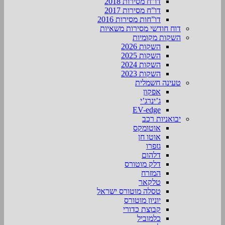
דו”ח מסירות 2018
דו”ח מסירות 2017
דו”חות מסירות 2016
דוח חודשי מסירות משאיות
השקות מקומיות
השקות 2026
השקות 2025
השקות 2024
השקות 2023
טעינה חשמלית
אפקון
ג’ינרג’י
EV-edge
יבואניות רכב
אוטומקס
אוטו חן
גזפרו
דלהום
דלק מוטורס
המזרח
טלקאר
טסלה מוטורס ישראל
יוניון מוטורס
קבוצת כדורי
כלמוביל