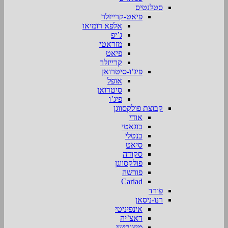
סטלנטיס
פיאט-קרייזלר
אלפא רומיאו
ג’יפ
מזראטי
פיאט
קרייזלר
פיג’ו-סיטרואן
אופל
סיטרואן
פיג’ו
קבוצת פולקסווגן
אודי
בוגאטי
בנטלי
סיאט
סקודה
פולקסווגן
פורשה
Cariad
פורד
רנו-ניסאן
אינפיניטי
דאצ’יה
מיצובישי