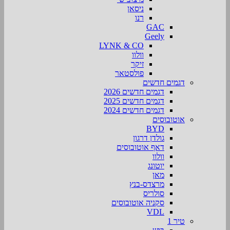
ניסאן
רנו
GAC
Geely
LYNK & CO
וולוו
זיקר
פולסטאר
דגמים חדשים
דגמים חדשים 2026
דגמים חדשים 2025
דגמים חדשים 2024
אוטובוסים
BYD
גולדן דרגון
דאף אוטובוסים
וולוו
יוטונג
מאן
מרצדס-בנץ
סולריס
סקניה אוטובוסים
VDL
טיר 1