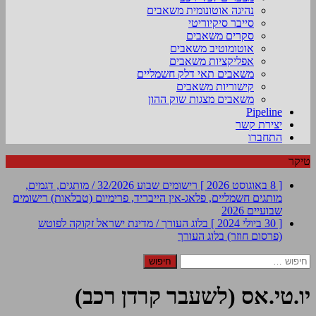
נהיגה אוטונומית משאבים
סייבר סיקיוריטי
סקרים משאבים
אוטומוטיב משאבים
אפליקציות משאבים
משאבים תאי דלק חשמליים
קישוריות משאבים
משאבים מצגות שוק ההון
Pipeline
יצירת קשר
התחברו
טיקר
[ 8 באוגוסט 2026 ]
רישומים שבוע 32/2026 / מותגים, דגמים,
מותגים חשמליים, פלאג-אין הייבריד, פרימיום (טבלאות)
רישומים
שבועיים 2026
[ 30 ביולי 2024 ]
בלוג העורך / מדינת ישראל זקוקה לפוטש
(פרסום חוזר)
בלוג העורך
חיפוש:
יו.טי.אס (לשעבר קרדן רכב)