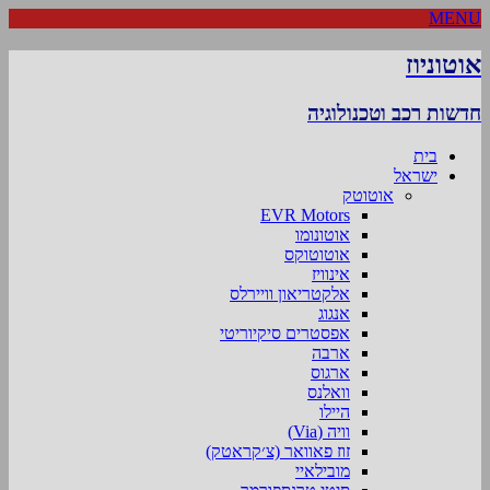
MENU
אוטוניוז
חדשות רכב וטכנולוגיה
בית
ישראל
אוטוטק
EVR Motors
אוטונומו
אוטוטוקס
אינוויז
אלקטריאון וויירלס
אנגוג
אפסטרים סיקיוריטי
ארבה
ארגוס
וואלנס
היילו
וויה (Via)
זוז פאוואר (צ׳קראטק)
מובילאיי