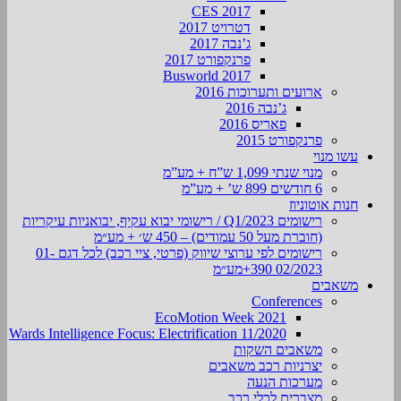
CES 2017
דטרויט 2017
ג’נבה 2017
פרנקפורט 2017
Busworld 2017
ארועים ותערוכות 2016
ג’נבה 2016
פאריס 2016
פרנקפורט 2015
עשו מנוי
מנוי שנתי 1,099 ש”ח + מע”מ
6 חודשים 899 ש’ + מע”מ
חנות אוטוניוז
רישומים Q1/2023 / רישומי יבוא עקיף, יבואניות עיקריות
(חוברת מעל 50 עמודים) – 450 ש׳ + מע״מ
רישומים לפי ערוצי שיווק (פרטי, ציי רכב) לכל דגם 01-
02/2023 390+מע״מ
משאבים
Conferences
EcoMotion Week 2021
Wards Intelligence Focus: Electrification 11/2020
משאבים השקות
יצרניות רכב משאבים
מערכות הנעה
מצברים לכלי רכב