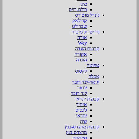
מיני
רולס-רויס
ג’נרל מוטורס
קדילאק
שברולט
גרייט וול מוטור
אורה
Wey
קבוצת הונדה
אקורה
הונדה
טויוטה
לקסוס
טסלה
יגואר-לנד רובר
יגואר
לנד רובר
קבוצת יונדאי
איוניק
ג’נסיס
יונדאי
קיה
קבוצת מרצדס-בנץ
מרצדס-בנץ
סמארט