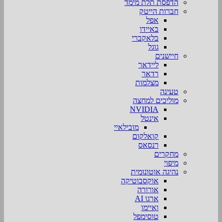
הדפסת תלת מימד
חברות הייטק
אפל
באיידו
בלאקברי
גוגל
חיישנים
ליידאר
רדאר
מצלמות
טעינה
מוליכים למחצה
NVIDIA
אינטל
מובילאיי
קואלקום
רנסאס
מחקרים
מיפוי
נהיגה אוטונומית
אוקסבוטיקה
אורורה
ארגו AI
ואיימו
טוסימפל