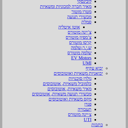
לובינסקי
מאיר חברה למכוניות ומשאיות
מטרו מוטור
מכשירי תנועה
סמלת
אוטו איטליה
צ’יינה מוטורס
צ’מפיון מוטורס
קרסו מוטורס
ש.י.ר-שלמה
שלמה מוטורס
EV Motors
UMI
יבוא עקיף
יבואניות משאיות ואוטובוסים
גולדן סוכנויות
כלמוביל משאיות, אוטובוסים
מאיר משאיות, אוטובוסים
מכשירי תנועה משאיות, אוטובוסים
מקס משאיות ואוטובוסים
פנדן
תעבורה
צ׳יינה מוטורס
UTI
כתבות