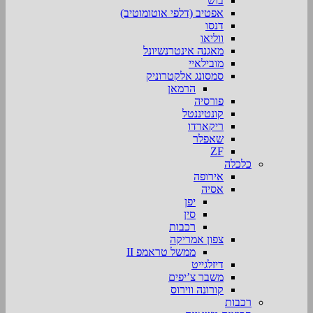
בוש
אפטיב (דלפי אוטומוטיב)
דנסו
ווליאו
מאגנה אינטרנשיונל
מובילאיי
סמסונג אלקטרוניק
הרמאן
פורסיה
קונטיננטל
ריקארדו
שאפלר
ZF
כלכלה
אירופה
אסיה
יפן
סין
רכבות
צפון אמריקה
ממשל טראמפ II
דיזלגייט
משבר צ’יפים
קורונה ווירוס
רכבות