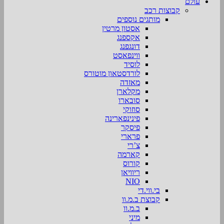
עולם
קבוצות רכב
מותגים נוספים
אסטון מרטין
אקספנג
דונגפנג
ווינפאסט
לוסיד
לורדסטאון מוטורס
מאזדה
מקלארן
סובארו
סוזוקי
פינינפארינה
פיסקר
פרארי
צ’רי
קארמה
קורוס
ריוויאן
NIO
בי.ווי.די
קבוצת ב.מ.וו
ב.מ.וו
מיני