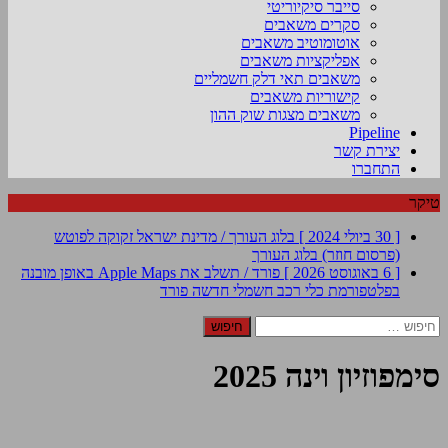
סייבר סיקיוריטי
סקרים משאבים
אוטומוטיב משאבים
אפליקציות משאבים
משאבים תאי דלק חשמליים
קישוריות משאבים
משאבים מצגות שוק ההון
Pipeline
יצירת קשר
התחברו
טיקר
[ 30 ביולי 2024 ]
בלוג העורך / מדינת ישראל זקוקה לפוטש
(פרסום חוזר)
בלוג העורך
[ 6 באוגוסט 2026 ]
פורד / תשלב את Apple Maps באופן מובנה
בפלטפורמת כלי רכב חשמלי חדשה
פורד
חיפוש:
סימפוזיון וינה 2025