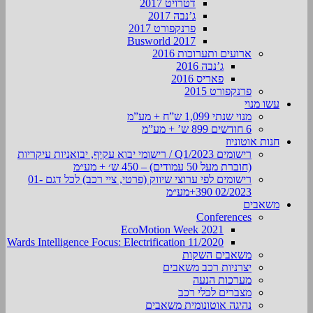
דטרויט 2017
ג’נבה 2017
פרנקפורט 2017
Busworld 2017
ארועים ותערוכות 2016
ג’נבה 2016
פאריס 2016
פרנקפורט 2015
עשו מנוי
מנוי שנתי 1,099 ש”ח + מע”מ
6 חודשים 899 ש’ + מע”מ
חנות אוטוניוז
רישומים Q1/2023 / רישומי יבוא עקיף, יבואניות עיקריות
(חוברת מעל 50 עמודים) – 450 ש׳ + מע״מ
רישומים לפי ערוצי שיווק (פרטי, ציי רכב) לכל דגם 01-
02/2023 390+מע״מ
משאבים
Conferences
EcoMotion Week 2021
Wards Intelligence Focus: Electrification 11/2020
משאבים השקות
יצרניות רכב משאבים
מערכות הנעה
מצברים לכלי רכב
נהיגה אוטונומית משאבים