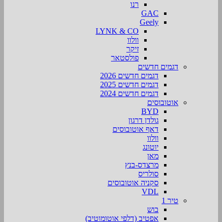
רנו
GAC
Geely
LYNK & CO
וולוו
זיקר
פולסטאר
דגמים חדשים
דגמים חדשים 2026
דגמים חדשים 2025
דגמים חדשים 2024
אוטובוסים
BYD
גולדן דרגון
דאף אוטובוסים
וולוו
יוטונג
מאן
מרצדס-בנץ
סולריס
סקניה אוטובוסים
VDL
טיר 1
בוש
אפטיב (דלפי אוטומוטיב)