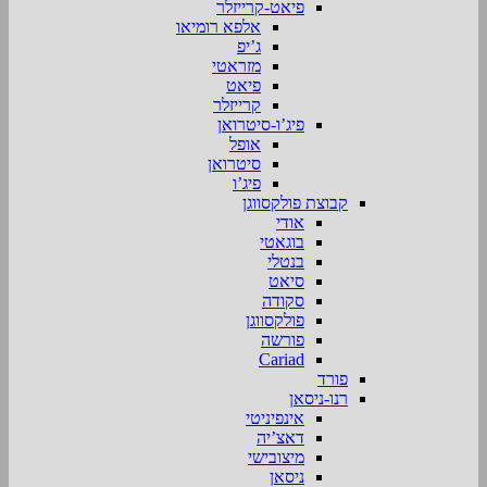
פיאט-קרייזלר
אלפא רומיאו
ג’יפ
מזראטי
פיאט
קרייזלר
פיג’ו-סיטרואן
אופל
סיטרואן
פיג’ו
קבוצת פולקסווגן
אודי
בוגאטי
בנטלי
סיאט
סקודה
פולקסווגן
פורשה
Cariad
פורד
רנו-ניסאן
אינפיניטי
דאצ’יה
מיצובישי
ניסאן