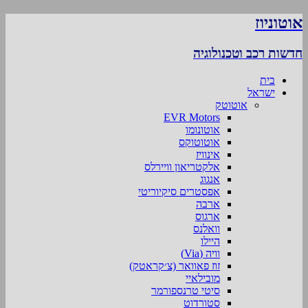
אוטוניוז
חדשות רכב וטכנולוגיה
בית
ישראל
אוטוטק
EVR Motors
אוטונומו
אוטוטוקס
אינוויז
אלקטריאון וויירלס
אנגוג
אפסטרים סיקיוריטי
ארבה
ארגוס
וואלנס
היילו
וויה (Via)
זוז פאוואר (צ׳קראטק)
מובילאיי
סיטי טרנספורמר
סטורדוט