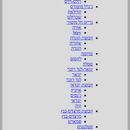
רולס-רויס
ג’נרל מוטורס
קדילאק
שברולט
גרייט וול מוטור
אורה
Wey
קבוצת הונדה
אקורה
הונדה
טויוטה
לקסוס
טסלה
יגואר-לנד רובר
יגואר
לנד רובר
קבוצת יונדאי
איוניק
ג’נסיס
יונדאי
קיה
קבוצת מרצדס-בנץ
מרצדס-בנץ
סמארט
סטלנטיס