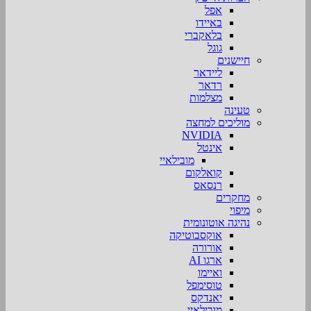
אפל
באיידו
בלאקברי
גוגל
חיישנים
ליידאר
רדאר
מצלמות
טעינה
מוליכים למחצה
NVIDIA
אינטל
מובילאיי
קואלקום
רנסאס
מחקרים
מיפוי
נהיגה אוטונומית
אוקסבוטיקה
אורורה
ארגו AI
ואיימו
טוסימפל
יאנדקס
מובילאיי