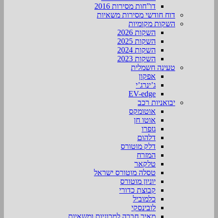
דו”חות מסירות 2016
דוח חודשי מסירות משאיות
השקות מקומיות
השקות 2026
השקות 2025
השקות 2024
השקות 2023
טעינה חשמלית
אפקון
ג’ינרג’י
EV-edge
יבואניות רכב
אוטומקס
אוטו חן
גזפרו
דלהום
דלק מוטורס
המזרח
טלקאר
טסלה מוטורס ישראל
יוניון מוטורס
קבוצת כדורי
כלמוביל
לובינסקי
מאיר חברה למכוניות ומשאיות