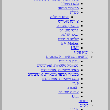
מטרו מוטור
מכשירי תנועה
סמלת
אוטו איטליה
צ’יינה מוטורס
צ’מפיון מוטורס
קרסו מוטורס
ש.י.ר-שלמה
שלמה מוטורס
EV Motors
UMI
יבוא עקיף
יבואניות משאיות ואוטובוסים
גולדן סוכנויות
כלמוביל משאיות, אוטובוסים
מאיר משאיות, אוטובוסים
מכשירי תנועה משאיות, אוטובוסים
מקס משאיות ואוטובוסים
פנדן
תעבורה
צ׳יינה מוטורס
UTI
כתבות
ליסינג
אלבר