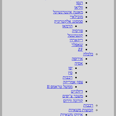
דנסו
ווליאו
מאגנה אינטרנשיונל
מובילאיי
סמסונג אלקטרוניק
הרמאן
פורסיה
קונטיננטל
ריקארדו
שאפלר
ZF
כלכלה
אירופה
אסיה
יפן
סין
רכבות
צפון אמריקה
ממשל טראמפ II
דיזלגייט
משבר צ’יפים
קורונה ווירוס
רכבות
קבוצות משאיות
איווקו משאיות