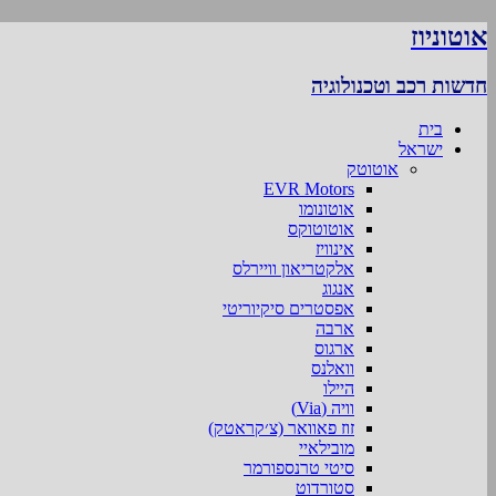
אוטוניוז
חדשות רכב וטכנולוגיה
בית
ישראל
אוטוטק
EVR Motors
אוטונומו
אוטוטוקס
אינוויז
אלקטריאון וויירלס
אנגוג
אפסטרים סיקיוריטי
ארבה
ארגוס
וואלנס
היילו
וויה (Via)
זוז פאוואר (צ׳קראטק)
מובילאיי
סיטי טרנספורמר
סטורדוט