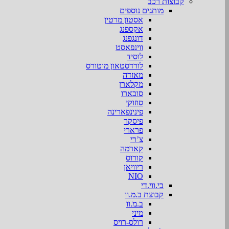
קבוצות רכב
מותגים נוספים
אסטון מרטין
אקספנג
דונגפנג
ווינפאסט
לוסיד
לורדסטאון מוטורס
מאזדה
מקלארן
סובארו
סוזוקי
פינינפארינה
פיסקר
פרארי
צ’רי
קארמה
קורוס
ריוויאן
NIO
בי.ווי.די
קבוצת ב.מ.וו
ב.מ.וו
מיני
רולס-רויס