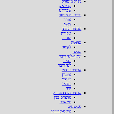
ג’נרל מוטורס
קדילאק
שברולט
גרייט וול מוטור
אורה
Wey
קבוצת הונדה
אקורה
הונדה
טויוטה
לקסוס
טסלה
יגואר-לנד רובר
יגואר
לנד רובר
קבוצת יונדאי
איוניק
ג’נסיס
יונדאי
קיה
קבוצת מרצדס-בנץ
מרצדס-בנץ
סמארט
סטלנטיס
פיאט-קרייזלר