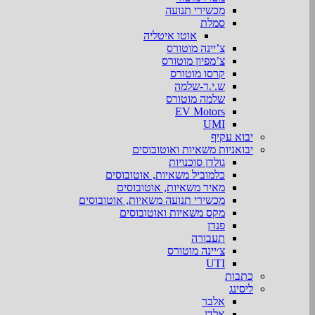
מכשירי תנועה
סמלת
אוטו איטליה
צ’יינה מוטורס
צ’מפיון מוטורס
קרסו מוטורס
ש.י.ר-שלמה
שלמה מוטורס
EV Motors
UMI
יבוא עקיף
יבואניות משאיות ואוטובוסים
גולדן סוכנויות
כלמוביל משאיות, אוטובוסים
מאיר משאיות, אוטובוסים
מכשירי תנועה משאיות, אוטובוסים
מקס משאיות ואוטובוסים
פנדן
תעבורה
צ׳יינה מוטורס
UTI
כתבות
ליסינג
אלבר
אלדן