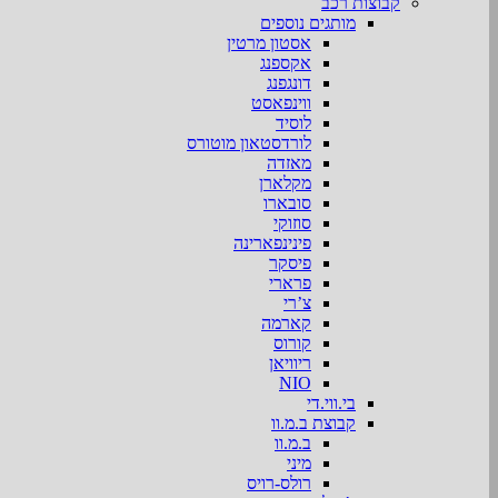
קבוצות רכב
מותגים נוספים
אסטון מרטין
אקספנג
דונגפנג
ווינפאסט
לוסיד
לורדסטאון מוטורס
מאזדה
מקלארן
סובארו
סוזוקי
פינינפארינה
פיסקר
פרארי
צ’רי
קארמה
קורוס
ריוויאן
NIO
בי.ווי.די
קבוצת ב.מ.וו
ב.מ.וו
מיני
רולס-רויס