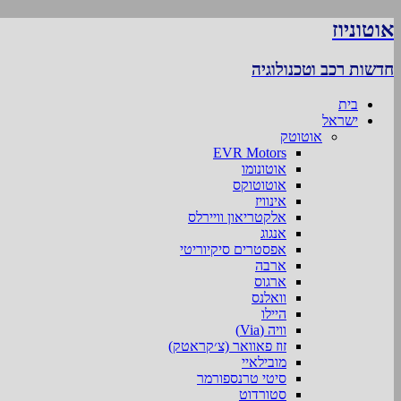
אוטוניוז
חדשות רכב וטכנולוגיה
בית
ישראל
אוטוטק
EVR Motors
אוטונומו
אוטוטוקס
אינוויז
אלקטריאון וויירלס
אנגוג
אפסטרים סיקיוריטי
ארבה
ארגוס
וואלנס
היילו
וויה (Via)
זוז פאוואר (צ׳קראטק)
מובילאיי
סיטי טרנספורמר
סטורדוט