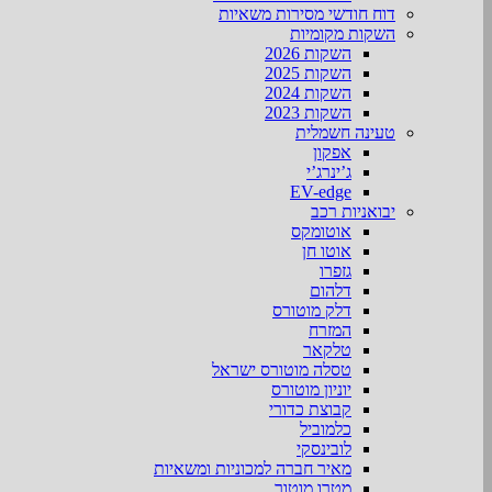
דוח חודשי מסירות משאיות
השקות מקומיות
השקות 2026
השקות 2025
השקות 2024
השקות 2023
טעינה חשמלית
אפקון
ג’ינרג’י
EV-edge
יבואניות רכב
אוטומקס
אוטו חן
גזפרו
דלהום
דלק מוטורס
המזרח
טלקאר
טסלה מוטורס ישראל
יוניון מוטורס
קבוצת כדורי
כלמוביל
לובינסקי
מאיר חברה למכוניות ומשאיות
מטרו מוטור