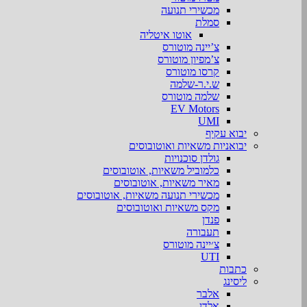
מכשירי תנועה
סמלת
אוטו איטליה
צ’יינה מוטורס
צ’מפיון מוטורס
קרסו מוטורס
ש.י.ר-שלמה
שלמה מוטורס
EV Motors
UMI
יבוא עקיף
יבואניות משאיות ואוטובוסים
גולדן סוכנויות
כלמוביל משאיות, אוטובוסים
מאיר משאיות, אוטובוסים
מכשירי תנועה משאיות, אוטובוסים
מקס משאיות ואוטובוסים
פנדן
תעבורה
צ׳יינה מוטורס
UTI
כתבות
ליסינג
אלבר
אלדן