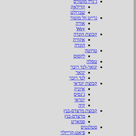
ג’נרל מוטורס
קדילאק
שברולט
גרייט וול מוטור
אורה
Wey
קבוצת הונדה
אקורה
הונדה
טויוטה
לקסוס
טסלה
יגואר-לנד רובר
יגואר
לנד רובר
קבוצת יונדאי
איוניק
ג’נסיס
יונדאי
קיה
קבוצת מרצדס-בנץ
מרצדס-בנץ
סמארט
סטלנטיס
פיאט-קרייזלר