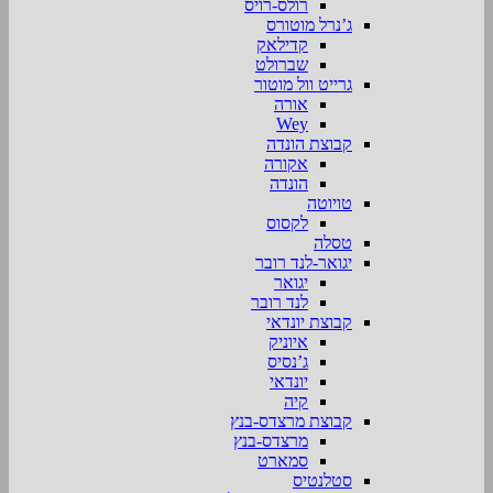
רולס-רויס
ג’נרל מוטורס
קדילאק
שברולט
גרייט וול מוטור
אורה
Wey
קבוצת הונדה
אקורה
הונדה
טויוטה
לקסוס
טסלה
יגואר-לנד רובר
יגואר
לנד רובר
קבוצת יונדאי
איוניק
ג’נסיס
יונדאי
קיה
קבוצת מרצדס-בנץ
מרצדס-בנץ
סמארט
סטלנטיס