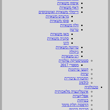
איסוזו משאיות
דאף משאיות
דיימלר משאיות ואוטובוסים
מרצדס משאיות
פוסו משאיות
וולוו משאיות
טרטון
מאן משאיות
סקניה משאיות
הינו
טויוטה משאיות
ניקולה
רנו משאיות
סטטיסטיקה עולמית
מספרי 2017
קטעי עיתונות
שיווק
תחבורה ציבורית
JATO
טכנולוגיה
אינטליגנציה מלאכותית
אפליקציות
בטיחות
הדפסת תלת מימד
חברות הייטק