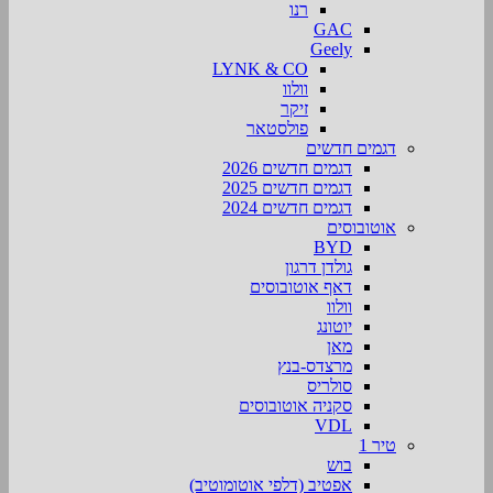
רנו
GAC
Geely
LYNK & CO
וולוו
זיקר
פולסטאר
דגמים חדשים
דגמים חדשים 2026
דגמים חדשים 2025
דגמים חדשים 2024
אוטובוסים
BYD
גולדן דרגון
דאף אוטובוסים
וולוו
יוטונג
מאן
מרצדס-בנץ
סולריס
סקניה אוטובוסים
VDL
טיר 1
בוש
אפטיב (דלפי אוטומוטיב)