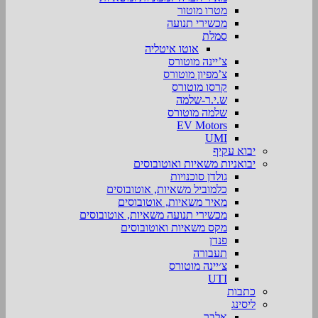
מטרו מוטור
מכשירי תנועה
סמלת
אוטו איטליה
צ’יינה מוטורס
צ’מפיון מוטורס
קרסו מוטורס
ש.י.ר-שלמה
שלמה מוטורס
EV Motors
UMI
יבוא עקיף
יבואניות משאיות ואוטובוסים
גולדן סוכנויות
כלמוביל משאיות, אוטובוסים
מאיר משאיות, אוטובוסים
מכשירי תנועה משאיות, אוטובוסים
מקס משאיות ואוטובוסים
פנדן
תעבורה
צ׳יינה מוטורס
UTI
כתבות
ליסינג
אלבר