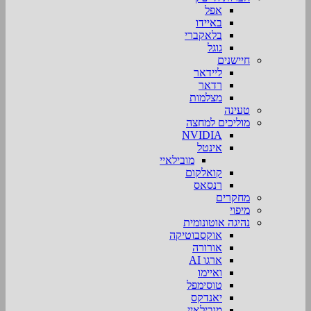
אפל
באיידו
בלאקברי
גוגל
חיישנים
ליידאר
רדאר
מצלמות
טעינה
מוליכים למחצה
NVIDIA
אינטל
מובילאיי
קואלקום
רנסאס
מחקרים
מיפוי
נהיגה אוטונומית
אוקסבוטיקה
אורורה
ארגו AI
ואיימו
טוסימפל
יאנדקס
מובילאיי