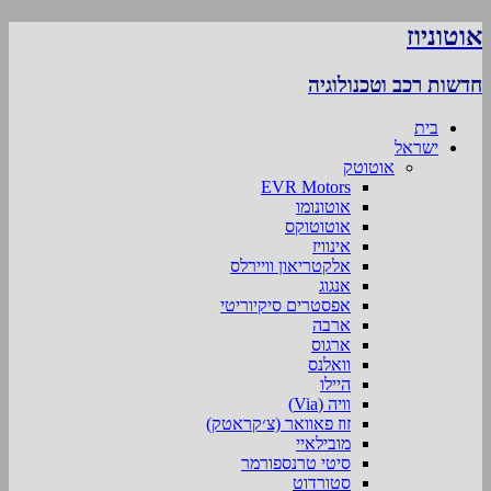
אוטוניוז
חדשות רכב וטכנולוגיה
בית
ישראל
אוטוטק
EVR Motors
אוטונומו
אוטוטוקס
אינוויז
אלקטריאון וויירלס
אנגוג
אפסטרים סיקיוריטי
ארבה
ארגוס
וואלנס
היילו
וויה (Via)
זוז פאוואר (צ׳קראטק)
מובילאיי
סיטי טרנספורמר
סטורדוט