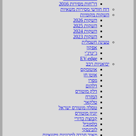
דו”חות מסירות 2016
דוח חודשי מסירות משאיות
השקות מקומיות
השקות 2026
השקות 2025
השקות 2024
השקות 2023
טעינה חשמלית
אפקון
ג’ינרג’י
EV-edge
יבואניות רכב
אוטומקס
אוטו חן
גזפרו
דלהום
דלק מוטורס
המזרח
טלקאר
טסלה מוטורס ישראל
יוניון מוטורס
קבוצת כדורי
כלמוביל
לובינסקי
מאיר חברה למכוניות ומשאיות