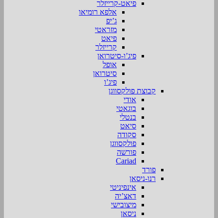
פיאט-קרייזלר
אלפא רומיאו
ג’יפ
מזראטי
פיאט
קרייזלר
פיג’ו-סיטרואן
אופל
סיטרואן
פיג’ו
קבוצת פולקסווגן
אודי
בוגאטי
בנטלי
סיאט
סקודה
פולקסווגן
פורשה
Cariad
פורד
רנו-ניסאן
אינפיניטי
דאצ’יה
מיצובישי
ניסאן