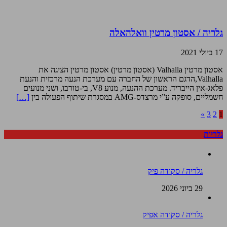
גלריה / אסטון מרטין וואלהאלה
17 ביולי 2021
אסטון מרטין Valhalla (אסטון מרטין) אסטון מרטין הציגה את
Valhalla,הדגם הראשון של החברה עם מערכת הנעה מרכזית והנעת
פלאג-אין הייבריד. מערכת ההנעה, מנוע V8, בי-טורבו, ושני מנועים
חשמליים, סופקה ע”י מרצדס-AMG במסגרת שיתוף הפעולה בין
[…]
»
3
2
1
גלריות
גלריה / סקודה פיק
29 ביוני 2026
גלריה / סקודה אפיק