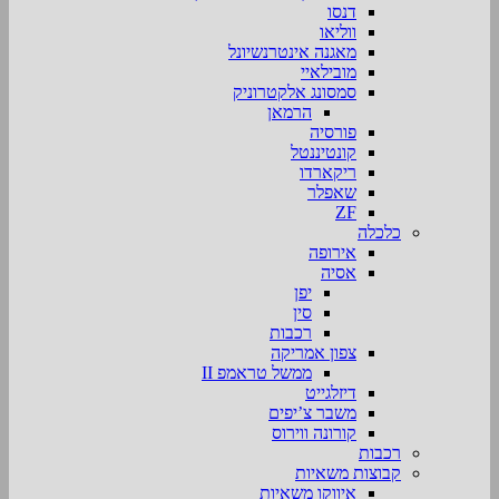
דנסו
ווליאו
מאגנה אינטרנשיונל
מובילאיי
סמסונג אלקטרוניק
הרמאן
פורסיה
קונטיננטל
ריקארדו
שאפלר
ZF
כלכלה
אירופה
אסיה
יפן
סין
רכבות
צפון אמריקה
ממשל טראמפ II
דיזלגייט
משבר צ’יפים
קורונה ווירוס
רכבות
קבוצות משאיות
איווקו משאיות