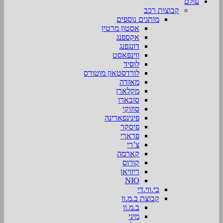
עולם
קבוצות רכב
מותגים נוספים
אסטון מרטין
אקספנג
דונגפנג
ווינפאסט
לוסיד
לורדסטאון מוטורס
מאזדה
מקלארן
סובארו
סוזוקי
פינינפארינה
פיסקר
פרארי
צ’רי
קארמה
קורוס
ריוויאן
NIO
בי.ווי.די
קבוצת ב.מ.וו
ב.מ.וו
מיני