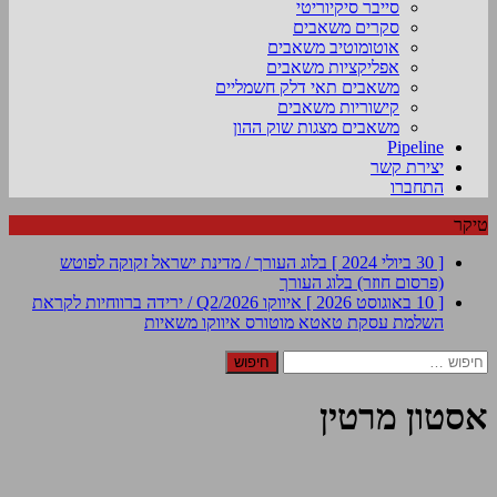
סייבר סיקיוריטי
סקרים משאבים
אוטומוטיב משאבים
אפליקציות משאבים
משאבים תאי דלק חשמליים
קישוריות משאבים
משאבים מצגות שוק ההון
Pipeline
יצירת קשר
התחברו
טיקר
[ 30 ביולי 2024 ]
בלוג העורך / מדינת ישראל זקוקה לפוטש
(פרסום חוזר)
בלוג העורך
[ 10 באוגוסט 2026 ]
איווקו Q2/2026 / ירידה ברווחיות לקראת
השלמת עסקת טאטא מוטורס
איווקו משאיות
חיפוש:
אסטון מרטין