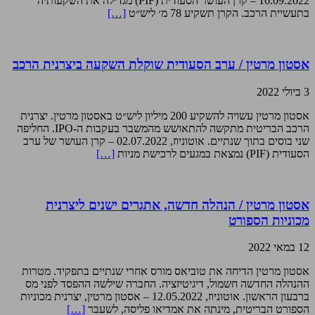
16.09.2022 – קרן העושר הסעודית (PIF) מגדילה את השקעותיה
בתעשיית הרכב. הקרן תשקיע 78 מ׳ ליש״ט
[…]
אסטון מרטין / ערב הסעודית שוקלת השקעה ביצרנית הרכב
3 ביולי 2022
אסטון מרטין עשויה להשקיע 200 מיליון ליש״ט באסטון מרטין. יצרנית
הרכב הבריטית מתקשה להתאושש מהמשבר בעקבות ה-IPO. החליפה
שני בוסים בתוך שנתיים. אוטוניוז, 02.07.2022 – קרן העושר של ערב
הסעודית (PIF) נמצאת במגעים לרכישת מניות
[…]
אסטון מרטין / הנהלה חדשה, אתגרים ישנים ליצרנית
מכוניות הספורט
12 במאי 2022
אסטון מרטין הדיחה את טוביאס מורס אחרי שנתיים בתפקיד. מטרות
ההנהלה החדשה חשמול, דיגיטיזציה. החברה שילשה ההפסד לפני מס
ברבעון הראשון. אוטוניוז, 12.05.2022 – אסטון מרטין, יצרנית מכוניות
הספורט הבריטית, מינתה את אמדיאו פליסה, לשעבר
[…]