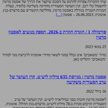
שתי החברות צפויות לחתום על הסכם שיקצר את הדרך של אסטון מרטין
לחשמול כלי רכב. קרן העושר הסעודית מחזיקה בשליטה בלוסיד, בעלת
המניות השנייה בגודלה באסטון מרטין. מחלישה הקשרים עם מרצדס-בנץ.
אוטוניוז, 26.06.2023 – אסטון
[…]
פורמולה 1 / הונדה חוזרת ב-2026, תספק מנועים לאסטון
מרטין
25 במאי 2023
מדור ‘משאבים’ אינו נכלל במנוי לשאר מדורי אוטוניוז לרכישת מנוי למדור
‘משאבים’ הקליקו כאן.
אסטון מרטין / מגייסת 635 מיליון ליש״ט, קרן העושר של
ערב הסעודית משקיעה
16 ביולי 2022
לאסטון מרטין חובות בסך כמיליארד ליש״ט. קרן העושר של ערב
הסעודית תרכוש מניות ב-78 מיליון ליש״ט. מרצדס-בנץ תדולל. אוטוניוז,