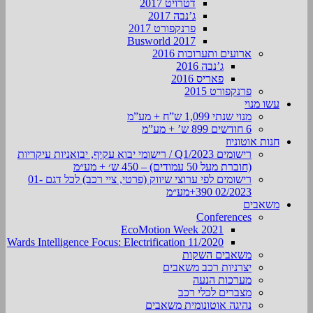
דטרויט 2017
ג’נבה 2017
פרנקפורט 2017
Busworld 2017
ארועים ותערוכות 2016
ג’נבה 2016
פאריס 2016
פרנקפורט 2015
עשו מנוי
מנוי שנתי 1,099 ש”ח + מע”מ
6 חודשים 899 ש’ + מע”מ
חנות אוטוניוז
רישומים Q1/2023 / רישומי יבוא עקיף, יבואניות עיקריות
(חוברת מעל 50 עמודים) – 450 ש׳ + מע״מ
רישומים לפי ערוצי שיווק (פרטי, ציי רכב) לכל דגם 01-
02/2023 390+מע״מ
משאבים
Conferences
EcoMotion Week 2021
Wards Intelligence Focus: Electrification 11/2020
משאבים השקות
יצרניות רכב משאבים
מערכות הנעה
מצברים לכלי רכב
נהיגה אוטונומית משאבים