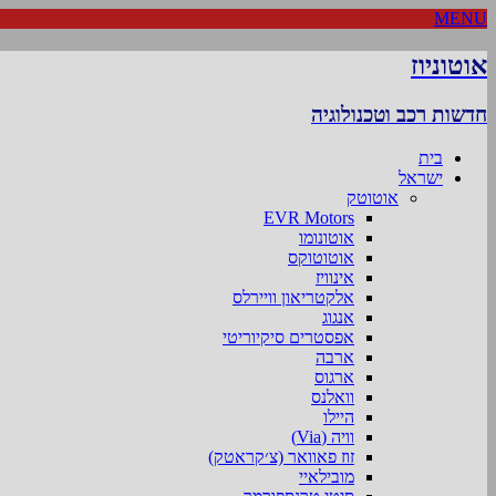
MENU
אוטוניוז
חדשות רכב וטכנולוגיה
בית
ישראל
אוטוטק
EVR Motors
אוטונומו
אוטוטוקס
אינוויז
אלקטריאון וויירלס
אנגוג
אפסטרים סיקיוריטי
ארבה
ארגוס
וואלנס
היילו
וויה (Via)
זוז פאוואר (צ׳קראטק)
מובילאיי