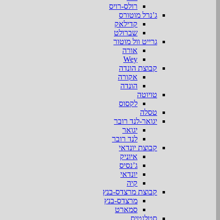
רולס-רויס
ג’נרל מוטורס
קדילאק
שברולט
גרייט וול מוטור
אורה
Wey
קבוצת הונדה
אקורה
הונדה
טויוטה
לקסוס
טסלה
יגואר-לנד רובר
יגואר
לנד רובר
קבוצת יונדאי
איוניק
ג’נסיס
יונדאי
קיה
קבוצת מרצדס-בנץ
מרצדס-בנץ
סמארט
סטלנטיס