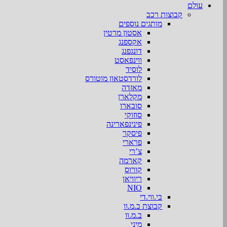
עולם
קבוצות רכב
מותגים נוספים
אסטון מרטין
אקספנג
דונגפנג
ווינפאסט
לוסיד
לורדסטאון מוטורס
מאזדה
מקלארן
סובארו
סוזוקי
פינינפארינה
פיסקר
פרארי
צ’רי
קארמה
קורוס
ריוויאן
NIO
בי.ווי.די
קבוצת ב.מ.וו
ב.מ.וו
מיני