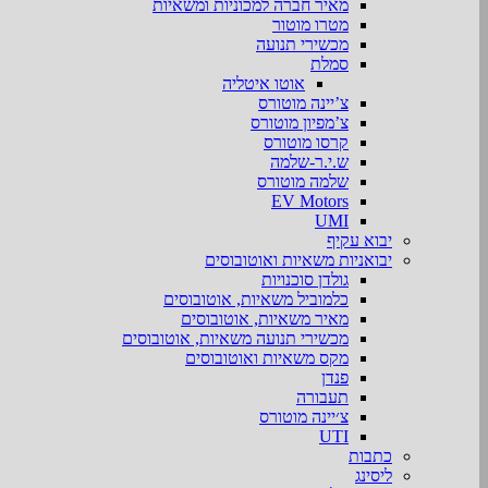
מאיר חברה למכוניות ומשאיות
מטרו מוטור
מכשירי תנועה
סמלת
אוטו איטליה
צ’יינה מוטורס
צ’מפיון מוטורס
קרסו מוטורס
ש.י.ר-שלמה
שלמה מוטורס
EV Motors
UMI
יבוא עקיף
יבואניות משאיות ואוטובוסים
גולדן סוכנויות
כלמוביל משאיות, אוטובוסים
מאיר משאיות, אוטובוסים
מכשירי תנועה משאיות, אוטובוסים
מקס משאיות ואוטובוסים
פנדן
תעבורה
צ׳יינה מוטורס
UTI
כתבות
ליסינג