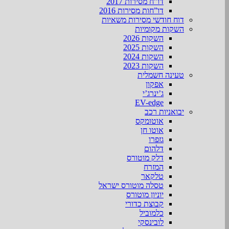
דו”ח מסירות 2017
דו”חות מסירות 2016
דוח חודשי מסירות משאיות
השקות מקומיות
השקות 2026
השקות 2025
השקות 2024
השקות 2023
טעינה חשמלית
אפקון
ג’ינרג’י
EV-edge
יבואניות רכב
אוטומקס
אוטו חן
גזפרו
דלהום
דלק מוטורס
המזרח
טלקאר
טסלה מוטורס ישראל
יוניון מוטורס
קבוצת כדורי
כלמוביל
לובינסקי