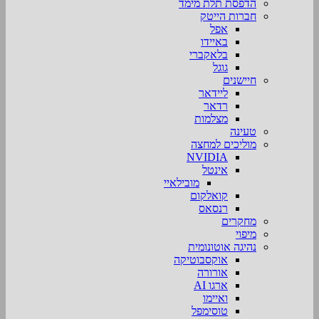
הדפסת תלת מימד
חברות הייטק
אפל
באיידו
בלאקברי
גוגל
חיישנים
ליידאר
רדאר
מצלמות
טעינה
מוליכים למחצה
NVIDIA
אינטל
מובילאיי
קואלקום
רנסאס
מחקרים
מיפוי
נהיגה אוטונומית
אוקסבוטיקה
אורורה
ארגו AI
ואיימו
טוסימפל