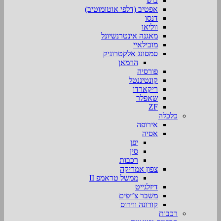
בוש
אפטיב (דלפי אוטומוטיב)
דנסו
ווליאו
מאגנה אינטרנשיונל
מובילאיי
סמסונג אלקטרוניק
הרמאן
פורסיה
קונטיננטל
ריקארדו
שאפלר
ZF
כלכלה
אירופה
אסיה
יפן
סין
רכבות
צפון אמריקה
ממשל טראמפ II
דיזלגייט
משבר צ’יפים
קורונה ווירוס
רכבות