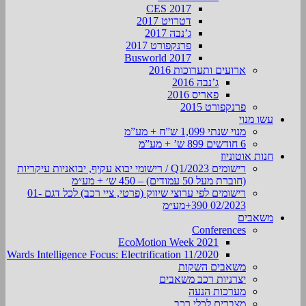
CES 2017
דטרויט 2017
ג’נבה 2017
פרנקפורט 2017
Busworld 2017
ארועים ותערוכות 2016
ג’נבה 2016
פאריס 2016
פרנקפורט 2015
עשו מנוי
מנוי שנתי 1,099 ש”ח + מע”מ
6 חודשים 899 ש’ + מע”מ
חנות אוטוניוז
רישומים Q1/2023 / רישומי יבוא עקיף, יבואניות עיקריות
(חוברת מעל 50 עמודים) – 450 ש׳ + מע״מ
רישומים לפי ערוצי שיווק (פרטי, ציי רכב) לכל דגם 01-
02/2023 390+מע״מ
משאבים
Conferences
EcoMotion Week 2021
Wards Intelligence Focus: Electrification 11/2020
משאבים השקות
יצרניות רכב משאבים
מערכות הנעה
מצברים לכלי רכב