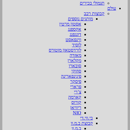
תגמולי בכירים
עולם
קבוצות רכב
מותגים נוספים
אסטון מרטין
אקספנג
דונגפנג
ווינפאסט
לוסיד
לורדסטאון מוטורס
מאזדה
מקלארן
סובארו
סוזוקי
פינינפארינה
פיסקר
פרארי
צ’רי
קארמה
קורוס
ריוויאן
NIO
בי.ווי.די
קבוצת ב.מ.וו
ב.מ.וו