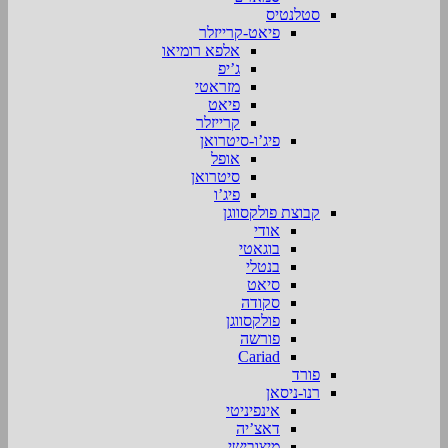
סטלנטיס
פיאט-קרייזלר
אלפא רומיאו
ג’יפ
מזראטי
פיאט
קרייזלר
פיג’ו-סיטרואן
אופל
סיטרואן
פיג’ו
קבוצת פולקסווגן
אודי
בוגאטי
בנטלי
סיאט
סקודה
פולקסווגן
פורשה
Cariad
פורד
רנו-ניסאן
אינפיניטי
דאצ’יה
מיצובישי