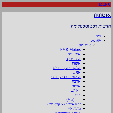
MENU
אוטוניוז
חדשות רכב וטכנולוגיה
בית
ישראל
אוטוטק
EVR Motors
אוטונומו
אוטוטוקס
אינוויז
אלקטריאון וויירלס
אנגוג
אפסטרים סיקיוריטי
ארבה
ארגוס
וואלנס
היילו
וויה (Via)
זוז פאוואר (צ׳קראטק)
מובילאיי