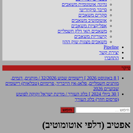
נהיגה אוטונומית משאבים
סייבר סיקיוריטי
סקרים משאבים
אוטומוטיב משאבים
אפליקציות משאבים
משאבים תאי דלק חשמליים
קישוריות משאבים
משאבים מצגות שוק ההון
Pipeline
יצירת קשר
התחברו
טיקר
[ 8 באוגוסט 2026 ]
רישומים שבוע 32/2026 / מותגים, דגמים,
מותגים חשמליים, פלאג-אין הייבריד, פרימיום (טבלאות)
רישומים
שבועיים 2026
[ 30 ביולי 2024 ]
בלוג העורך / מדינת ישראל זקוקה לפוטש
(פרסום חוזר)
בלוג העורך
חיפוש:
אפטיב (דלפי אוטומוטיב)