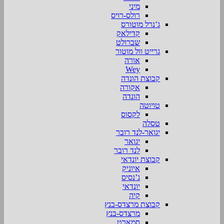
מיני
רולס-רויס
ג’נרל מוטורס
קדילאק
שברולט
גרייט וול מוטור
אורה
Wey
קבוצת הונדה
אקורה
הונדה
טויוטה
לקסוס
טסלה
יגואר-לנד רובר
יגואר
לנד רובר
קבוצת יונדאי
איוניק
ג’נסיס
יונדאי
קיה
קבוצת מרצדס-בנץ
מרצדס-בנץ
סמארט