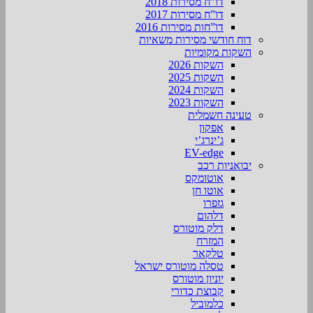
דו”ח מסירות 2018
דו”ח מסירות 2017
דו”חות מסירות 2016
דוח חודשי מסירות משאיות
השקות מקומיות
השקות 2026
השקות 2025
השקות 2024
השקות 2023
טעינה חשמלית
אפקון
ג’ינרג’י
EV-edge
יבואניות רכב
אוטומקס
אוטו חן
גזפרו
דלהום
דלק מוטורס
המזרח
טלקאר
טסלה מוטורס ישראל
יוניון מוטורס
קבוצת כדורי
כלמוביל