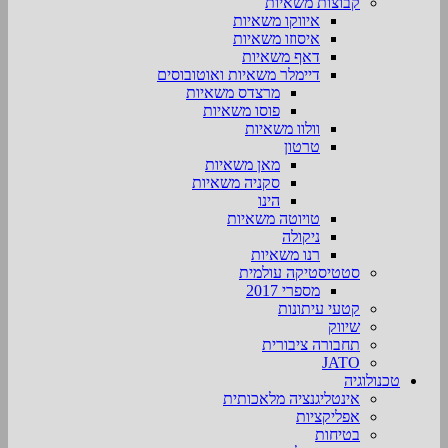
קבוצות משאיות
איווקו משאיות
איסוזו משאיות
דאף משאיות
דיימלר משאיות ואוטובוסים
מרצדס משאיות
פוסו משאיות
וולוו משאיות
טרטון
מאן משאיות
סקניה משאיות
הינו
טויוטה משאיות
ניקולה
רנו משאיות
סטטיסטיקה עולמית
מספרי 2017
קטעי עיתונות
שיווק
תחבורה ציבורית
JATO
טכנולוגיה
אינטליגנציה מלאכותית
אפליקציות
בטיחות