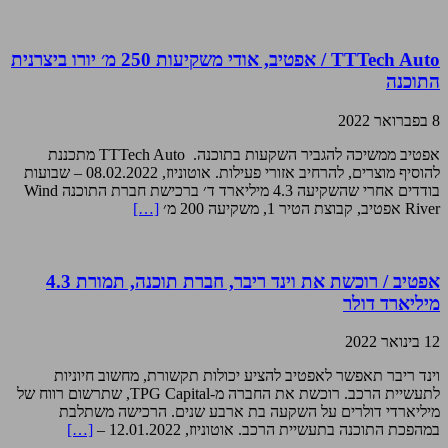
TTTech Auto / אפטיב, אודי משקיעות 250 מ׳ יורו ביצרנית
התוכנה
8 בפברואר 2022
אפטיב ממשיכה להגביר השקעות בתוכנה. TTTech Auto מתכננת
להוסיף מוצרים, להרחיב אזורי פעילות. אוטוניוז, 08.02.2022 – שבועות
בודדים אחרי שהשקיעה 4.3 מיליארד ד׳ ברכישת חברת התוכנה Wind
River אפטיב, קבוצת הטיר 1, משקיעה 200 מ׳
[…]
אפטיב / רוכשת את וינד ריבר, חברת תוכנה, תמורת 4.3
מיליארד דולר
12 בינואר 2022
וינד ריבר תאפשר לאפטיב להציע יכולות תקשורת, מחשוב חיוניות
לתעשיית הרכב. רוכשת את החברה מ-TPG Capital, שתרשום רווח של
מיליארדי דולרים על השקעה בת ארבע שנים. הרכישה משתלבת
במהפכת התוכנה בתעשיית הרכב. אוטוניוז, 12.01.2022 –
[…]