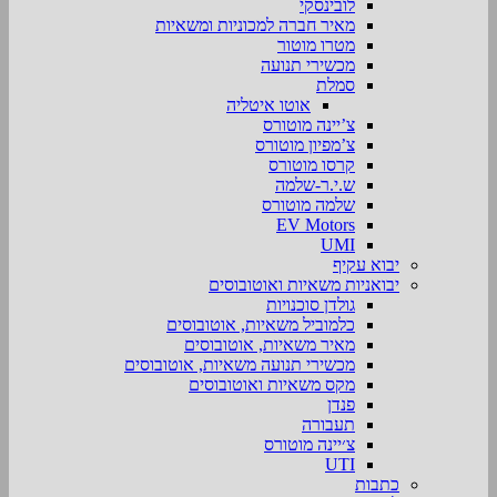
לובינסקי
מאיר חברה למכוניות ומשאיות
מטרו מוטור
מכשירי תנועה
סמלת
אוטו איטליה
צ’יינה מוטורס
צ’מפיון מוטורס
קרסו מוטורס
ש.י.ר-שלמה
שלמה מוטורס
EV Motors
UMI
יבוא עקיף
יבואניות משאיות ואוטובוסים
גולדן סוכנויות
כלמוביל משאיות, אוטובוסים
מאיר משאיות, אוטובוסים
מכשירי תנועה משאיות, אוטובוסים
מקס משאיות ואוטובוסים
פנדן
תעבורה
צ׳יינה מוטורס
UTI
כתבות