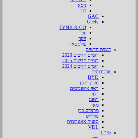
ניסאן
רנו
GAC
Geely
LYNK & CO
וולוו
זיקר
פולסטאר
דגמים חדשים
דגמים חדשים 2026
דגמים חדשים 2025
דגמים חדשים 2024
אוטובוסים
BYD
גולדן דרגון
דאף אוטובוסים
וולוו
יוטונג
מאן
מרצדס-בנץ
סולריס
סקניה אוטובוסים
VDL
טיר 1