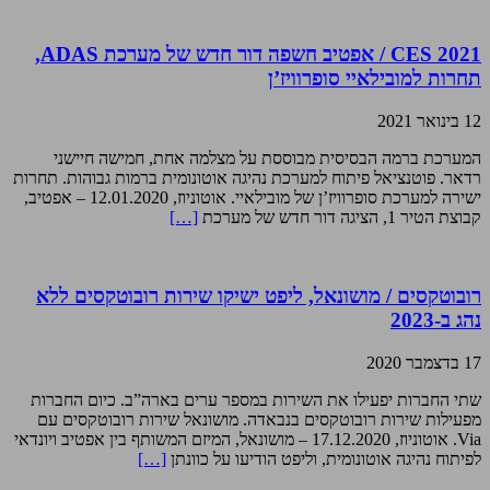
CES 2021 / אפטיב חשפה דור חדש של מערכת ADAS,
תחרות למובילאיי סופרוויז’ן
12 בינואר 2021
המערכת ברמה הבסיסית מבוססת על מצלמה אחת, חמישה חיישני
רדאר. פוטנציאל פיתוח למערכת נהיגה אוטונומית ברמות גבוהות. תחרות
ישירה למערכת סופרוויז’ן של מובילאיי. אוטוניוז, 12.01.2020 – אפטיב,
קבוצת הטיר 1, הציגה דור חדש של מערכת
[…]
רובוטקסים / מושונאל, ליפט ישיקו שירות רובוטקסים ללא
נהג ב-2023
17 בדצמבר 2020
שתי החברות יפעילו את השירות במספר ערים בארה”ב. כיום החברות
מפעילות שירות רובוטקסים בנבאדה. מושונאל שירות רובוטקסים עם
Via. אוטוניוז, 17.12.2020 – מושונאל, המיזם המשותף בין אפטיב ויונדאי
לפיתוח נהיגה אוטונומית, וליפט הודיעו על כוונתן
[…]