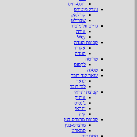
רולס-רויס
ג’נרל מוטורס
קדילאק
שברולט
גרייט וול מוטור
אורה
Wey
קבוצת הונדה
אקורה
הונדה
טויוטה
לקסוס
טסלה
יגואר-לנד רובר
יגואר
לנד רובר
קבוצת יונדאי
איוניק
ג’נסיס
יונדאי
קיה
קבוצת מרצדס-בנץ
מרצדס-בנץ
סמארט
סטלנטיס