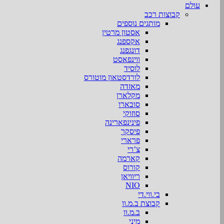
עולם
קבוצות רכב
מותגים נוספים
אסטון מרטין
אקספנג
דונגפנג
ווינפאסט
לוסיד
לורדסטאון מוטורס
מאזדה
מקלארן
סובארו
סוזוקי
פינינפארינה
פיסקר
פרארי
צ’רי
קארמה
קורוס
ריוויאן
NIO
בי.ווי.די
קבוצת ב.מ.וו
ב.מ.וו
מיני