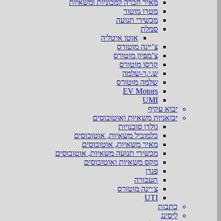
מאיר חברה למכוניות ומשאיות
מטרו מוטור
מכשירי תנועה
סמלת
אוטו איטליה
צ’יינה מוטורס
צ’מפיון מוטורס
קרסו מוטורס
ש.י.ר-שלמה
שלמה מוטורס
EV Motors
UMI
יבוא עקיף
יבואניות משאיות ואוטובוסים
גולדן סוכנויות
כלמוביל משאיות, אוטובוסים
מאיר משאיות, אוטובוסים
מכשירי תנועה משאיות, אוטובוסים
מקס משאיות ואוטובוסים
פנדן
תעבורה
צ׳יינה מוטורס
UTI
כתבות
ליסינג