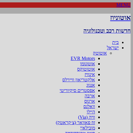
MENU
אוטוניוז
חדשות רכב וטכנולוגיה
בית
ישראל
אוטוטק
EVR Motors
אוטונומו
אוטוטוקס
אינוויז
אלקטריאון וויירלס
אנגוג
אפסטרים סיקיוריטי
ארבה
ארגוס
וואלנס
היילו
וויה (Via)
זוז פאוואר (צ׳קראטק)
מובילאיי