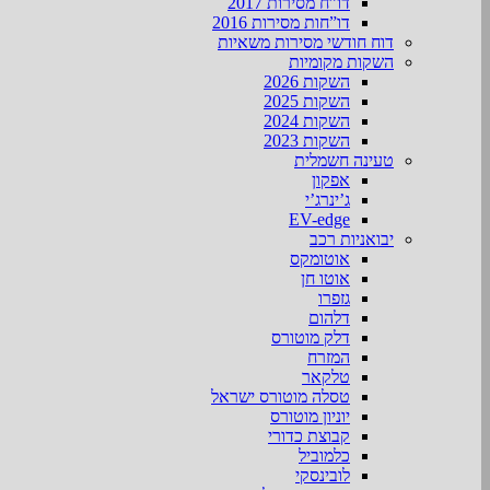
דו”ח מסירות 2017
דו”חות מסירות 2016
דוח חודשי מסירות משאיות
השקות מקומיות
השקות 2026
השקות 2025
השקות 2024
השקות 2023
טעינה חשמלית
אפקון
ג’ינרג’י
EV-edge
יבואניות רכב
אוטומקס
אוטו חן
גזפרו
דלהום
דלק מוטורס
המזרח
טלקאר
טסלה מוטורס ישראל
יוניון מוטורס
קבוצת כדורי
כלמוביל
לובינסקי