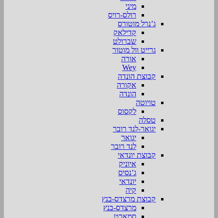
מיני
רולס-רויס
ג’נרל מוטורס
קדילאק
שברולט
גרייט וול מוטור
אורה
Wey
קבוצת הונדה
אקורה
הונדה
טויוטה
לקסוס
טסלה
יגואר-לנד רובר
יגואר
לנד רובר
קבוצת יונדאי
איוניק
ג’נסיס
יונדאי
קיה
קבוצת מרצדס-בנץ
מרצדס-בנץ
סמארט