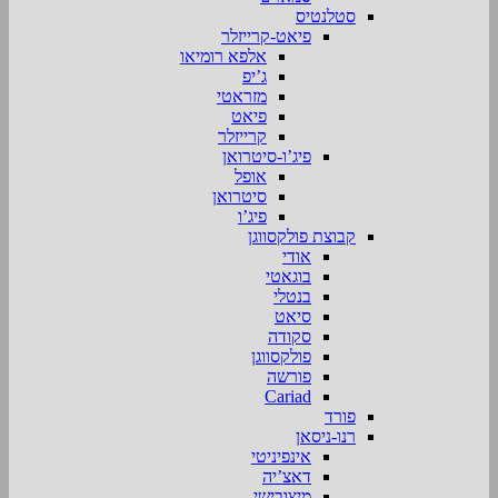
סטלנטיס
פיאט-קרייזלר
אלפא רומיאו
ג’יפ
מזראטי
פיאט
קרייזלר
פיג’ו-סיטרואן
אופל
סיטרואן
פיג’ו
קבוצת פולקסווגן
אודי
בוגאטי
בנטלי
סיאט
סקודה
פולקסווגן
פורשה
Cariad
פורד
רנו-ניסאן
אינפיניטי
דאצ’יה
מיצובישי