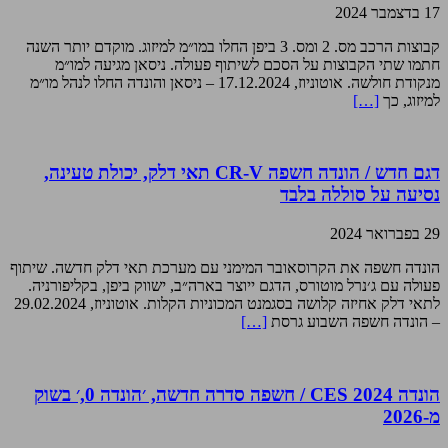
17 בדצמבר 2024
קבוצות הרכב מס. 2 ומס. 3 ביפן החלו במו״מ למיזוג. מוקדם יותר השנה
חתמו שתי הקבוצות על הסכם לשיתוף פעולה. ניסאן מגיעה למו״מ
מנקודת חולשה. אוטוניוז, 17.12.2024 – ניסאן והונדה החלו לנהל מו״מ
למיזוג, כך
[…]
דגם חדש / הונדה חשפה CR-V תאי דלק, יכולת טעינה,
נסיעה על סוללה בלבד
29 בפברואר 2024
הונדה חשפה את הקרוסאובר המימני עם מערכת תאי דלק חדשה. שיתוף
פעולה עם ג׳נרל מוטורס, הדגם ייוצר בארה״ב, ישווק ביפן, בקליפורניה.
לתאי דלק אחיזה קלושה בסגמנט המכוניות הקלות. אוטוניוז, 29.02.2024
– הונדה חשפה השבוע גרסת
[…]
הונדה CES 2024 / חשפה סדרה חדשה, ׳הונדה 0,׳ בשוק
מ-2026