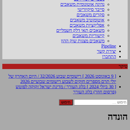
נהיגה אוטונומית משאבים
סייבר סיקיוריטי
סקרים משאבים
אוטומוטיב משאבים
אפליקציות משאבים
משאבים תאי דלק חשמליים
קישוריות משאבים
משאבים מצגות שוק ההון
Pipeline
יצירת קשר
התחברו
טיקר
[ 9 באוגוסט 2026 ]
רישומים שבוע 32/2026 / היום האחרון של
יולי תרם מספרים חזקים לשבוע
רישומים שבועיים 2026
[ 30 ביולי 2024 ]
בלוג העורך / מדינת ישראל זקוקה לפוטש
(פרסום חוזר)
בלוג העורך
חיפוש:
הונדה