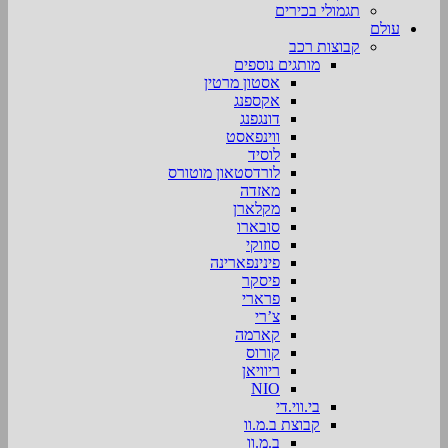
תגמולי בכירים
עולם
קבוצות רכב
מותגים נוספים
אסטון מרטין
אקספנג
דונגפנג
ווינפאסט
לוסיד
לורדסטאון מוטורס
מאזדה
מקלארן
סובארו
סוזוקי
פינינפארינה
פיסקר
פרארי
צ’רי
קארמה
קורוס
ריוויאן
NIO
בי.ווי.די
קבוצת ב.מ.וו
ב.מ.וו