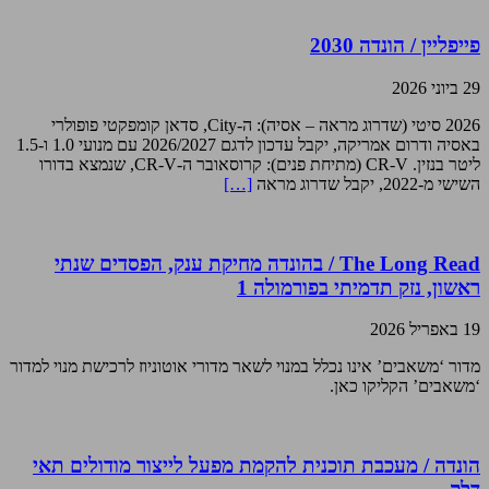
פייפליין / הונדה 2030
29 ביוני 2026
2026 סיטי (שדרוג מראה – אסיה): ה-City, סדאן קומפקטי פופולרי
באסיה ודרום אמריקה, יקבל עדכון לדגם 2026/2027 עם מנועי 1.0 ו-1.5
ליטר בנזין. CR-V (מתיחת פנים): קרוסאובר ה-CR-V, שנמצא בדורו
השישי מ-2022, יקבל שדרוג מראה
[…]
The Long Read / בהונדה מחיקת ענק, הפסדים שנתי
ראשון, נזק תדמיתי בפורמולה 1
19 באפריל 2026
מדור ‘משאבים’ אינו נכלל במנוי לשאר מדורי אוטוניוז לרכישת מנוי למדור
‘משאבים’ הקליקו כאן.
הונדה / מעכבת תוכנית להקמת מפעל לייצור מודולים תאי