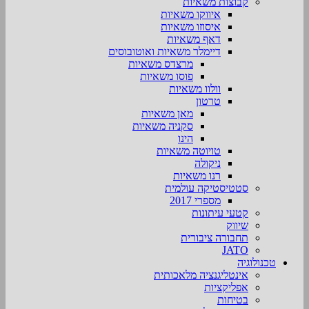
קבוצות משאיות
איווקו משאיות
איסוזו משאיות
דאף משאיות
דיימלר משאיות ואוטובוסים
מרצדס משאיות
פוסו משאיות
וולוו משאיות
טרטון
מאן משאיות
סקניה משאיות
הינו
טויוטה משאיות
ניקולה
רנו משאיות
סטטיסטיקה עולמית
מספרי 2017
קטעי עיתונות
שיווק
תחבורה ציבורית
JATO
טכנולוגיה
אינטליגנציה מלאכותית
אפליקציות
בטיחות