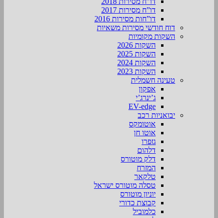
דו”ח מסירות 2018
דו”ח מסירות 2017
דו”חות מסירות 2016
דוח חודשי מסירות משאיות
השקות מקומיות
השקות 2026
השקות 2025
השקות 2024
השקות 2023
טעינה חשמלית
אפקון
ג’ינרג’י
EV-edge
יבואניות רכב
אוטומקס
אוטו חן
גזפרו
דלהום
דלק מוטורס
המזרח
טלקאר
טסלה מוטורס ישראל
יוניון מוטורס
קבוצת כדורי
כלמוביל