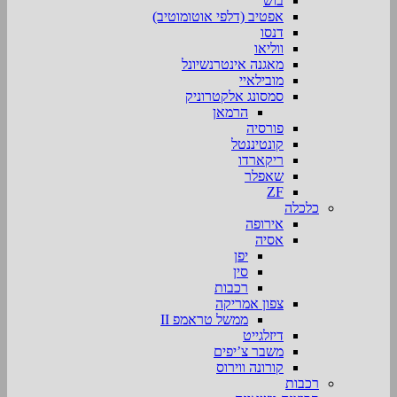
בוש
אפטיב (דלפי אוטומוטיב)
דנסו
ווליאו
מאגנה אינטרנשיונל
מובילאיי
סמסונג אלקטרוניק
הרמאן
פורסיה
קונטיננטל
ריקארדו
שאפלר
ZF
כלכלה
אירופה
אסיה
יפן
סין
רכבות
צפון אמריקה
ממשל טראמפ II
דיזלגייט
משבר צ’יפים
קורונה ווירוס
רכבות