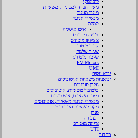
לובינסקי
מאיר חברה למכוניות ומשאיות
מטרו מוטור
מכשירי תנועה
סמלת
אוטו איטליה
צ’יינה מוטורס
צ’מפיון מוטורס
קרסו מוטורס
ש.י.ר-שלמה
שלמה מוטורס
EV Motors
UMI
יבוא עקיף
יבואניות משאיות ואוטובוסים
גולדן סוכנויות
כלמוביל משאיות, אוטובוסים
מאיר משאיות, אוטובוסים
מכשירי תנועה משאיות, אוטובוסים
מקס משאיות ואוטובוסים
פנדן
תעבורה
צ׳יינה מוטורס
UTI
כתבות