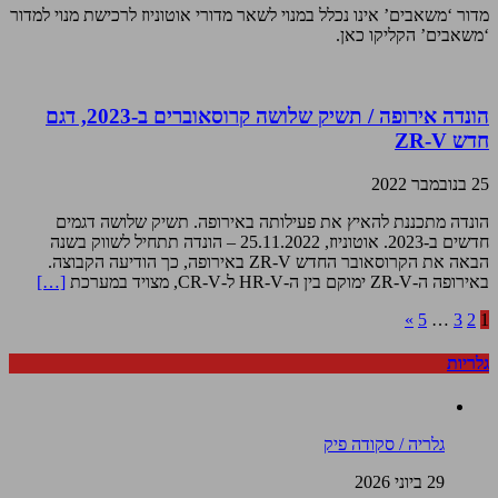
מדור ‘משאבים’ אינו נכלל במנוי לשאר מדורי אוטוניוז לרכישת מנוי למדור
‘משאבים’ הקליקו כאן.
הונדה אירופה / תשיק שלושה קרוסאוברים ב-2023, דגם
חדש ZR-V
25 בנובמבר 2022
הונדה מתכננת להאיץ את פעילותה באירופה. תשיק שלושה דגמים
חדשים ב-2023. אוטוניוז, 25.11.2022 – הונדה תתחיל לשווק בשנה
הבאה את הקרוסאובר החדש ZR-V באירופה, כך הודיעה הקבוצה.
באירופה ה-ZR-V ימוקם בין ה-HR-V ל-CR-V, מצויד במערכת
[…]
»
5
…
3
2
1
גלריות
גלריה / סקודה פיק
29 ביוני 2026