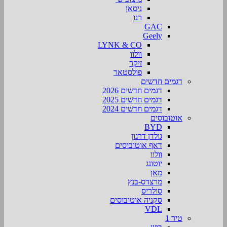
ניסאן
רנו
GAC
Geely
LYNK & CO
וולוו
זיקר
פולסטאר
דגמים חדשים
דגמים חדשים 2026
דגמים חדשים 2025
דגמים חדשים 2024
אוטובוסים
BYD
גולדן דרגון
דאף אוטובוסים
וולוו
יוטונג
מאן
מרצדס-בנץ
סולריס
סקניה אוטובוסים
VDL
טיר 1