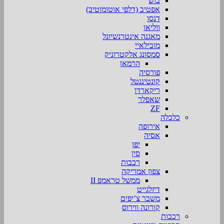
בוש
אפטיב (דלפי אוטומוטיב)
דנסו
ווליאו
מאגנה אינטרנשיונל
מובילאיי
סמסונג אלקטרוניק
הרמאן
פורסיה
קונטיננטל
ריקארדו
שאפלר
ZF
כלכלה
אירופה
אסיה
יפן
סין
רכבות
צפון אמריקה
ממשל טראמפ II
דיזלגייט
משבר צ’יפים
קורונה ווירוס
רכבות