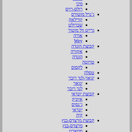
מיני
רולס-רויס
ג’נרל מוטורס
קדילאק
שברולט
גרייט וול מוטור
אורה
Wey
קבוצת הונדה
אקורה
הונדה
טויוטה
לקסוס
טסלה
יגואר-לנד רובר
יגואר
לנד רובר
קבוצת יונדאי
איוניק
ג’נסיס
יונדאי
קיה
קבוצת מרצדס-בנץ
מרצדס-בנץ
סמארט