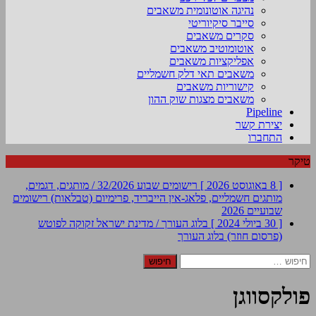
נהיגה אוטונומית משאבים
סייבר סיקיוריטי
סקרים משאבים
אוטומוטיב משאבים
אפליקציות משאבים
משאבים תאי דלק חשמליים
קישוריות משאבים
משאבים מצגות שוק ההון
Pipeline
יצירת קשר
התחברו
טיקר
[ 8 באוגוסט 2026 ]
רישומים שבוע 32/2026 / מותגים, דגמים,
מותגים חשמליים, פלאג-אין הייבריד, פרימיום (טבלאות)
רישומים
שבועיים 2026
[ 30 ביולי 2024 ]
בלוג העורך / מדינת ישראל זקוקה לפוטש
(פרסום חוזר)
בלוג העורך
חיפוש:
פולקסווגן