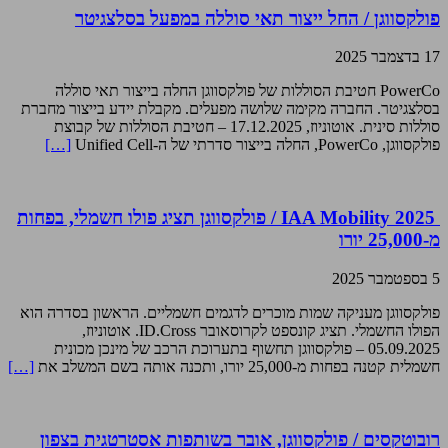
פולקסווגן / החל ייצור תאי סוללה במפעל בסלצגיטר
17 בדצמבר 2025
PowerCo חטיבת הסוללות של פולקסווגן החלה בייצור תאי סוללה
בסלצגיטר. החברה מקימה שלושה מפעלים. מקבלת יידע בייצור מחברת
סוללות סינית. אוטוניוז, 17.12.2025 – חטיבת הסוללות של קבוצת
פולקסווגן, PowerCo, החלה בייצור סדרתי של ה-Unified Cell
[…]
IAA Mobility 2025 / פולקסווגן תציג פולו חשמלי, בפחות
מ-25,000 יורו
5 בספטמבר 2025
פולקסווגן מעניקה שמות מוכרים לדגמים חשמליים. הראשון בסדרה הוא
הפולו החשמלי. תציג קונספט לקרוסאובר ID.Cross. אוטוניוז,
05.09.2025 – פולקסווגן תחשוף בתערוכת הרכב של מינכן מכונית
חשמלית קטנה בפחות מ-25,000 יורו, ותכנה אותה בשם המשלב את
[…]
רובוטקסים / פולקסווגן, אובר בשותפות אסטרטגית בצפון