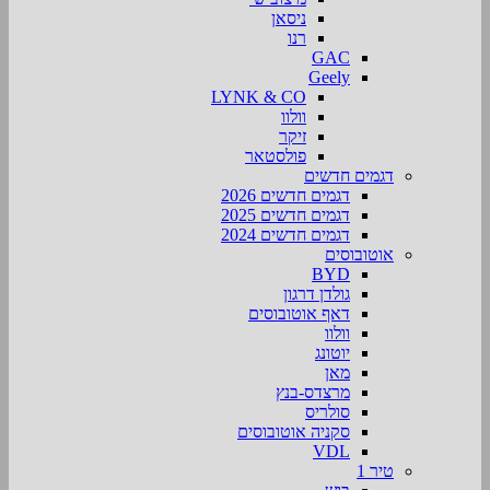
ניסאן
רנו
GAC
Geely
LYNK & CO
וולוו
זיקר
פולסטאר
דגמים חדשים
דגמים חדשים 2026
דגמים חדשים 2025
דגמים חדשים 2024
אוטובוסים
BYD
גולדן דרגון
דאף אוטובוסים
וולוו
יוטונג
מאן
מרצדס-בנץ
סולריס
סקניה אוטובוסים
VDL
טיר 1