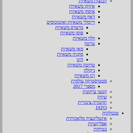
קבוצות משאיות
איווקו משאיות
איסוזו משאיות
דאף משאיות
דיימלר משאיות ואוטובוסים
מרצדס משאיות
פוסו משאיות
וולוו משאיות
טרטון
מאן משאיות
סקניה משאיות
הינו
טויוטה משאיות
ניקולה
רנו משאיות
סטטיסטיקה עולמית
מספרי 2017
קטעי עיתונות
שיווק
תחבורה ציבורית
JATO
טכנולוגיה
אינטליגנציה מלאכותית
אפליקציות
בטיחות