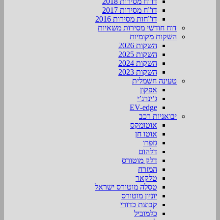
דו”ח מסירות 2018
דו”ח מסירות 2017
דו”חות מסירות 2016
דוח חודשי מסירות משאיות
השקות מקומיות
השקות 2026
השקות 2025
השקות 2024
השקות 2023
טעינה חשמלית
אפקון
ג’ינרג’י
EV-edge
יבואניות רכב
אוטומקס
אוטו חן
גזפרו
דלהום
דלק מוטורס
המזרח
טלקאר
טסלה מוטורס ישראל
יוניון מוטורס
קבוצת כדורי
כלמוביל