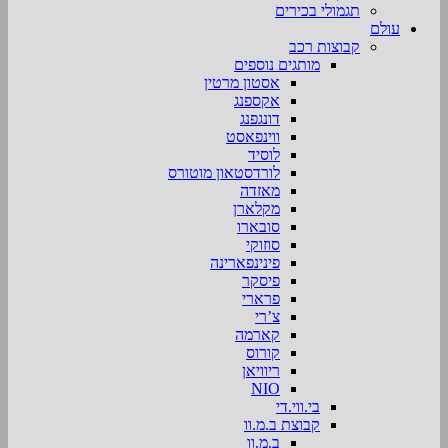
תגמולי בכירים
עולם
קבוצות רכב
מותגים נוספים
אסטון מרטין
אקספנג
דונגפנג
ווינפאסט
לוסיד
לורדסטאון מוטורס
מאזדה
מקלארן
סובארו
סוזוקי
פינינפארינה
פיסקר
פרארי
צ’רי
קארמה
קורוס
ריוויאן
NIO
בי.ווי.די
קבוצת ב.מ.וו
ב.מ.וו