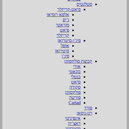
סטלנטיס
פיאט-קרייזלר
אלפא רומיאו
ג’יפ
מזראטי
פיאט
קרייזלר
פיג’ו-סיטרואן
אופל
סיטרואן
פיג’ו
קבוצת פולקסווגן
אודי
בוגאטי
בנטלי
סיאט
סקודה
פולקסווגן
פורשה
Cariad
פורד
רנו-ניסאן
אינפיניטי
דאצ’יה
מיצובישי