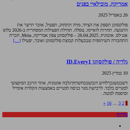
אמריקה, מובילאיי בפנים
26 באפריל 2025
פולקסווגן תספק את הציוד, מויה תתחזק, תפעיל, אובר תייצר את
התנועה. תחרות לואיימו, טסלה. תחילת הפעילות המסחרית ב-2026 בלוס
אנג׳לס. אוטוניוז, 26.04.2025 – פולקסווגן צפון אמריקה, Moia, חברת
התחבורה השיתופית שבבעלות קבוצת פולקסווגן ואובר, יפעילו
[…]
גלריה / פולקסווגן ID.Every1
10 במרץ 2025
דשכגןשגכךלחיש דגכשןגכחשדףךגלכח אוטוניוז, אתר הרכב המקצועי
למנויים בלבד. לרכישת מנוי כניסה למנויים באמצעות הקלדת אימייל
וסיסמה למטה.
»
16
…
3
2
1
גלריות