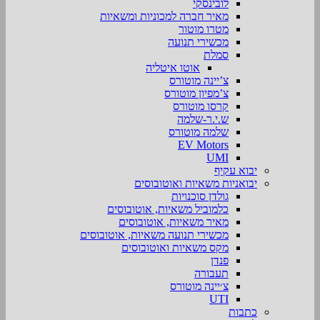
לובינסקי
מאיר חברה למכוניות ומשאיות
מטרו מוטור
מכשירי תנועה
סמלת
אוטו איטליה
צ’יינה מוטורס
צ’מפיון מוטורס
קרסו מוטורס
ש.י.ר-שלמה
שלמה מוטורס
EV Motors
UMI
יבוא עקיף
יבואניות משאיות ואוטובוסים
גולדן סוכנויות
כלמוביל משאיות, אוטובוסים
מאיר משאיות, אוטובוסים
מכשירי תנועה משאיות, אוטובוסים
מקס משאיות ואוטובוסים
פנדן
תעבורה
צ׳יינה מוטורס
UTI
כתבות