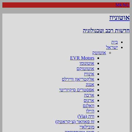
MENU
אוטוניוז
חדשות רכב וטכנולוגיה
בית
ישראל
אוטוטק
EVR Motors
אוטונומו
אוטוטוקס
אינוויז
אלקטריאון וויירלס
אנגוג
אפסטרים סיקיוריטי
ארבה
ארגוס
וואלנס
היילו
וויה (Via)
זוז פאוואר (צ׳קראטק)
מובילאיי