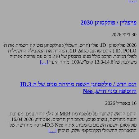
פייפליין / פולקסווגן 2030
30 ביוני 2026
2026 פולקסווגן ID. פולו (חדש, חשמלי): פולקסווגן משיקה רשמית את ה-
ID. POLO (הדגם שהוצג כ-ID.2all), המהווה את המקבילה החשמלית
לפולו המוכר. הרכב כולל מנוע בהספק של 210 כ”ס עם צריכת אנרגיה
משולבת של 13.3-14.6 קוט”ש/100. מחיר היעד
[…]
דגם חדש / פולקסווגן חשפה מתיחת פנים של ה-ID.3
והוסיפה כינוי חדש, Neo
16 באפריל 2026
הדגם הראשון שיוצר על פלטפורמת MEB זכה למתיחת פנים. מערכת
הנעה מחודשת, עיצוב פנים, עיצוב חוץ חדשים. אוטוניוז, 16.04.2026 –
פולקסווגן חשפה השבוע בהמבורג את ה ID.3 Neo-גרסה מחודשת של
ההאצ’בק החשמלי הקומפקטי שלה, בניסיון
[…]