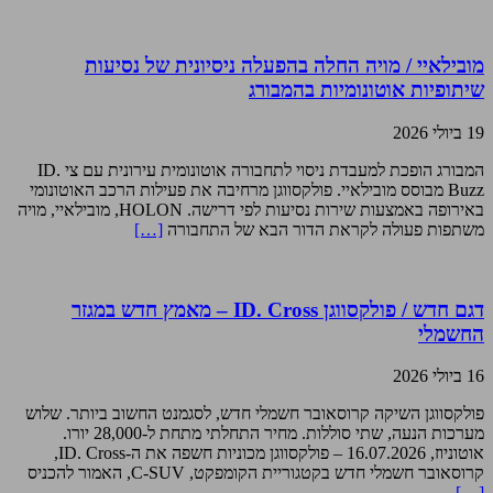
מובילאיי / מויה החלה בהפעלה ניסיונית של נסיעות
שיתופיות אוטונומיות בהמבורג
19 ביולי 2026
המבורג הופכת למעבדת ניסוי לתחבורה אוטונומית עירונית עם צי ID.
Buzz מבוסס מובילאיי. פולקסווגן מרחיבה את פעילות הרכב האוטונומי
באירופה באמצעות שירות נסיעות לפי דרישה. HOLON, מובילאיי, מויה
משתפות פעולה לקראת הדור הבא של התחבורה
[…]
דגם חדש / פולקסווגן ID. Cross – מאמץ חדש במגזר
החשמלי
16 ביולי 2026
פולקסווגן השיקה קרוסאובר חשמלי חדש, לסגמנט החשוב ביותר. שלוש
מערכות הנעה, שתי סוללות. מחיר התחלתי מתחת ל-28,000 יורו.
אוטוניוז, 16.07.2026 – פולקסווגן מכוניות חשפה את ה-ID. Cross,
קרוסאובר חשמלי חדש בקטגוריית הקומפקט, C-SUV, האמור להכניס
[…]