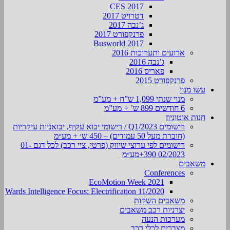
CES 2017
דטרויט 2017
ג’נבה 2017
פרנקפורט 2017
Busworld 2017
ארועים ותערוכות 2016
ג’נבה 2016
פאריס 2016
פרנקפורט 2015
עשו מנוי
מנוי שנתי 1,099 ש”ח + מע”מ
6 חודשים 899 ש’ + מע”מ
חנות אוטוניוז
רישומים Q1/2023 / רישומי יבוא עקיף, יבואניות עיקריות
(חוברת מעל 50 עמודים) – 450 ש׳ + מע״מ
רישומים לפי ערוצי שיווק (פרטי, ציי רכב) לכל דגם 01-
02/2023 390+מע״מ
משאבים
Conferences
EcoMotion Week 2021
Wards Intelligence Focus: Electrification 11/2020
משאבים השקות
יצרניות רכב משאבים
מערכות הנעה
מצברים לכלי רכב