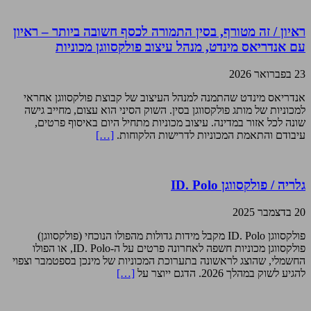
ראיון / זה מטורף, בסין התמורה לכסף חשובה ביותר – ראיון
עם אנדריאס מינדט, מנהל עיצוב פולקסווגן מכוניות
23 בפברואר 2026
אנדריאס מינדט שהתמנה למנהל העיצוב של קבוצת פולקסווגן אחראי
למכוניות של מותג פולקסווגן בסין. השוק הסיני הוא עצום, מחייב גישה
שונה לכל אזור במדינה. עיצוב מכוניות מתחיל היום באיסוף פרטים,
עיבודם והתאמת המכוניות לדרישות הלקוחות.
[…]
גלריה / פולקסווגן ID. Polo
20 בדצמבר 2025
פולקסווגן ID. Polo מקבל מידות גדולות מהפולו הנוכחי (פולקסווגן)
פולקסווגן מכוניות חשפה לאחרונה פרטים על ה-ID. Polo, או הפולו
החשמלי, שהוצג לראשונה בתערוכת המכוניות של מינכן בספטמבר וצפוי
להגיע לשוק במהלך 2026. הדגם ייוצר על
[…]