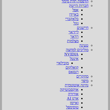
הדפסת תלת מימד
חברות הייטק
אפל
באיידו
בלאקברי
גוגל
חיישנים
ליידאר
רדאר
מצלמות
טעינה
מוליכים למחצה
NVIDIA
אינטל
מובילאיי
קואלקום
רנסאס
מחקרים
מיפוי
נהיגה אוטונומית
אוקסבוטיקה
אורורה
ארגו AI
ואיימו
טוסימפל