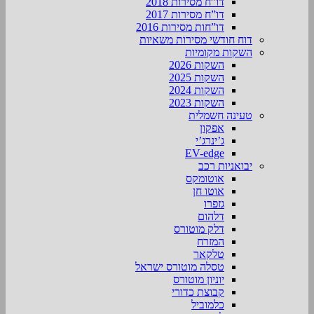
דו”ח מסירות 2018
דו”ח מסירות 2017
דו”חות מסירות 2016
דוח חודשי מסירות משאיות
השקות מקומיות
השקות 2026
השקות 2025
השקות 2024
השקות 2023
טעינה חשמלית
אפקון
ג’ינרג’י
EV-edge
יבואניות רכב
אוטומקס
אוטו חן
גזפרו
דלהום
דלק מוטורס
המזרח
טלקאר
טסלה מוטורס ישראל
יוניון מוטורס
קבוצת כדורי
כלמוביל