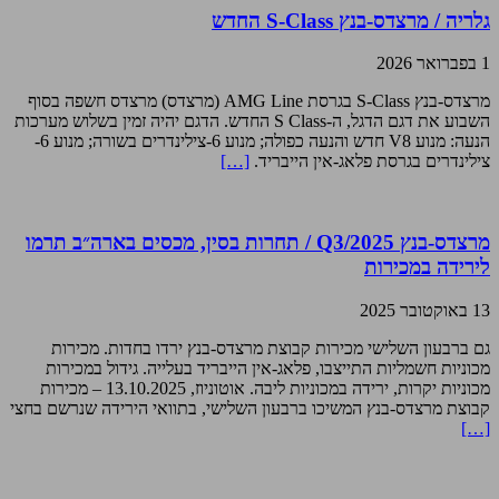
גלריה / מרצדס-בנץ S-Class החדש
1 בפברואר 2026
מרצדס-בנץ S-Class בגרסת AMG Line (מרצדס) מרצדס חשפה בסוף
השבוע את דגם הדגל, ה-S Class החדש. הדגם יהיה זמין בשלוש מערכות
הנעה: מנוע V8 חדש והנעה כפולה; מנוע 6-צילינדרים בשורה; מנוע 6-
צילינדרים בגרסת פלאג-אין הייבריד.
[…]
מרצדס-בנץ Q3/2025 / תחרות בסין, מכסים בארה״ב תרמו
לירידה במכירות
13 באוקטובר 2025
גם ברבעון השלישי מכירות קבוצת מרצדס-בנץ ירדו בחדות. מכירות
מכוניות חשמליות התייצבו, פלאג-אין הייבריד בעלייה. גידול במכירות
מכוניות יקרות, ירידה במכוניות ליבה. אוטוניוז, 13.10.2025 – מכירות
קבוצת מרצדס-בנץ המשיכו ברבעון השלישי, בתוואי הירידה שנרשם בחצי
[…]