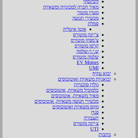
לובינסקי
מאיר חברה למכוניות ומשאיות
מטרו מוטור
מכשירי תנועה
סמלת
אוטו איטליה
צ’יינה מוטורס
צ’מפיון מוטורס
קרסו מוטורס
ש.י.ר-שלמה
שלמה מוטורס
EV Motors
UMI
יבוא עקיף
יבואניות משאיות ואוטובוסים
גולדן סוכנויות
כלמוביל משאיות, אוטובוסים
מאיר משאיות, אוטובוסים
מכשירי תנועה משאיות, אוטובוסים
מקס משאיות ואוטובוסים
פנדן
תעבורה
צ׳יינה מוטורס
UTI
כתבות