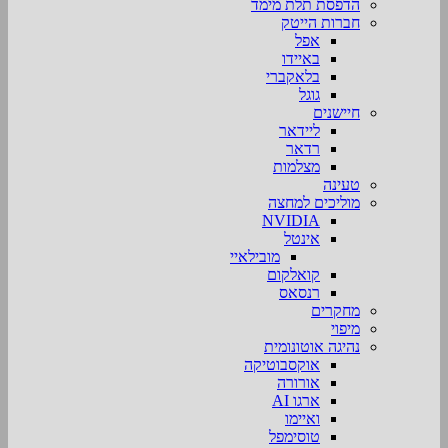
הדפסת תלת מימד
חברות הייטק
אפל
באיידו
בלאקברי
גוגל
חיישנים
ליידאר
רדאר
מצלמות
טעינה
מוליכים למחצה
NVIDIA
אינטל
מובילאיי
קואלקום
רנסאס
מחקרים
מיפוי
נהיגה אוטונומית
אוקסבוטיקה
אורורה
ארגו AI
ואיימו
טוסימפל