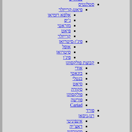
סטלנטיס
פיאט-קרייזלר
אלפא רומיאו
ג’יפ
מזראטי
פיאט
קרייזלר
פיג’ו-סיטרואן
אופל
סיטרואן
פיג’ו
קבוצת פולקסווגן
אודי
בוגאטי
בנטלי
סיאט
סקודה
פולקסווגן
פורשה
Cariad
פורד
רנו-ניסאן
אינפיניטי
דאצ’יה
מיצובישי