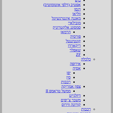
בוש
אפטיב (דלפי אוטומוטיב)
דנסו
ווליאו
מאגנה אינטרנשיונל
מובילאיי
סמסונג אלקטרוניק
הרמאן
פורסיה
קונטיננטל
ריקארדו
שאפלר
ZF
כלכלה
אירופה
אסיה
יפן
סין
רכבות
צפון אמריקה
ממשל טראמפ II
דיזלגייט
משבר צ’יפים
קורונה ווירוס
רכבות