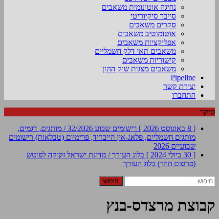
נהיגה אוטונומית משאבים
סייבר סיקיוריטי
סקרים משאבים
אוטומוטיב משאבים
אפליקציות משאבים
משאבים תאי דלק חשמליים
קישוריות משאבים
משאבים מצגות שוק ההון
Pipeline
יצירת קשר
התחברו
טיקר
[ 8 באוגוסט 2026 ]
רישומים שבוע 32/2026 / מותגים, דגמים,
מותגים חשמליים, פלאג-אין הייבריד, פרימיום (טבלאות)
רישומים
שבועיים 2026
[ 30 ביולי 2024 ]
בלוג העורך / מדינת ישראל זקוקה לפוטש
(פרסום חוזר)
בלוג העורך
חיפוש:
קבוצת מרצדס-בנץ