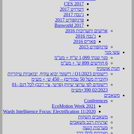
CES 2017
דטרויט 2017
ג’נבה 2017
פרנקפורט 2017
Busworld 2017
ארועים ותערוכות 2016
ג’נבה 2016
פאריס 2016
פרנקפורט 2015
עשו מנוי
מנוי שנתי 1,099 ש”ח + מע”מ
6 חודשים 899 ש’ + מע”מ
חנות אוטוניוז
רישומים Q1/2023 / רישומי יבוא עקיף, יבואניות עיקריות
(חוברת מעל 50 עמודים) – 450 ש׳ + מע״מ
רישומים לפי ערוצי שיווק (פרטי, ציי רכב) לכל דגם 01-
02/2023 390+מע״מ
משאבים
Conferences
EcoMotion Week 2021
Wards Intelligence Focus: Electrification 11/2020
משאבים השקות
יצרניות רכב משאבים
מערכות הנעה
מצברים לכלי רכב