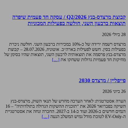
קבוצת מרצדס-בנץ Q2/2026 / עסקה חד פעמית שיפרה
תוצאות ברבעון השני, חולשה בפעילות המכוניות
28 ביולי 2026
מרצדס רשמה ירידה של כ-10% במכירות ברבעון השני. חולשה ניכרת
בפעילות בסין. חשש לפעילות בארה״ב. אוטוניוז, 28.07.2026 – קבוצת
מרצדס-בנץ פרסמה את תוצאותיה לרבעון השני, תוצאות שהיו בסימן של
מחיקות חד פעמיות גדולות ששחקו את
[…]
פייפליין / מרצדס 2030
26 ביוני 2026
הערה אסטרטגית: לאחר הערכה מחדש של תנאי השוק, מרצדס-בנץ
השיקה בפברואר 2026 את “תוכנית ההשקות הגדולה בתולדותיה” – 16
דגמים חדשים ב-2026 ועוד כ-14 ב-2027. החברה זנחה את אסטרטגיית
ה-EV-Only לטובת מודל גמיש המשלב הנעה
[…]