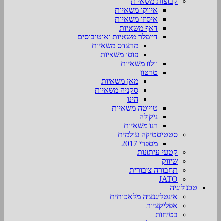
קבוצות משאיות
איווקו משאיות
איסוזו משאיות
דאף משאיות
דיימלר משאיות ואוטובוסים
מרצדס משאיות
פוסו משאיות
וולוו משאיות
טרטון
מאן משאיות
סקניה משאיות
הינו
טויוטה משאיות
ניקולה
רנו משאיות
סטטיסטיקה עולמית
מספרי 2017
קטעי עיתונות
שיווק
תחבורה ציבורית
JATO
טכנולוגיה
אינטליגנציה מלאכותית
אפליקציות
בטיחות