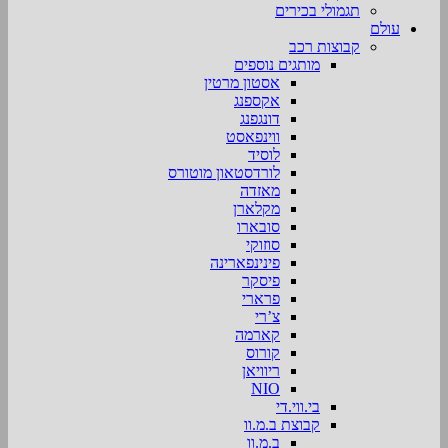
תגמולי בכירים
עולם
קבוצות רכב
מותגים נוספים
אסטון מרטין
אקספנג
דונגפנג
ווינפאסט
לוסיד
לורדסטאון מוטורס
מאזדה
מקלארן
סובארו
סוזוקי
פינינפארינה
פיסקר
פרארי
צ’רי
קארמה
קורוס
ריוויאן
NIO
בי.ווי.די
קבוצת ב.מ.וו
ב.מ.וו