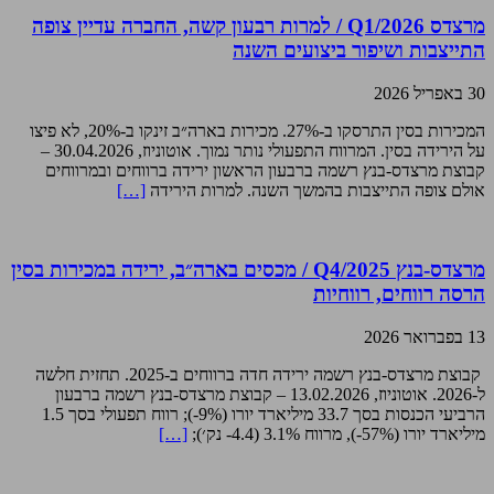
מרצדס Q1/2026 / למרות רבעון קשה, החברה עדיין צופה
התייצבות ושיפור ביצועים השנה
30 באפריל 2026
המכירות בסין התרסקו ב-27%. מכירות בארה״ב זינקו ב-20%, לא פיצו
על הירידה בסין. המרווח התפעולי נותר נמוך. אוטוניוז, 30.04.2026 –
קבוצת מרצדס-בנץ רשמה ברבעון הראשון ירידה ברווחים ובמרווחים
אולם צופה התייצבות בהמשך השנה. למרות הירידה
[…]
מרצדס-בנץ Q4/2025 / מכסים בארה״ב, ירידה במכירות בסין
הרסה רווחים, רווחיות
13 בפברואר 2026
קבוצת מרצדס-בנץ רשמה ירידה חדה ברווחים ב-2025. תחזית חלשה
ל-2026. אוטוניוז, 13.02.2026 – קבוצת מרצדס-בנץ רשמה ברבעון
הרביעי הכנסות בסך 33.7 מיליארד יורו (9%-); רווח תפעולי בסך 1.5
מיליארד יורו (57%-), מרווח 3.1% (4.4- נק׳);
[…]