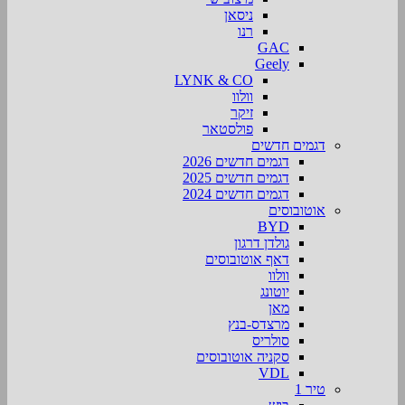
ניסאן
רנו
GAC
Geely
LYNK & CO
וולוו
זיקר
פולסטאר
דגמים חדשים
דגמים חדשים 2026
דגמים חדשים 2025
דגמים חדשים 2024
אוטובוסים
BYD
גולדן דרגון
דאף אוטובוסים
וולוו
יוטונג
מאן
מרצדס-בנץ
סולריס
סקניה אוטובוסים
VDL
טיר 1