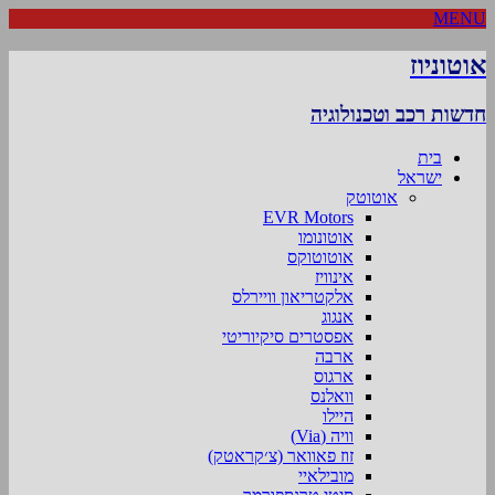
MENU
אוטוניוז
חדשות רכב וטכנולוגיה
בית
ישראל
אוטוטק
EVR Motors
אוטונומו
אוטוטוקס
אינוויז
אלקטריאון וויירלס
אנגוג
אפסטרים סיקיוריטי
ארבה
ארגוס
וואלנס
היילו
וויה (Via)
זוז פאוואר (צ׳קראטק)
מובילאיי