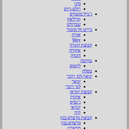
מיני
רולס-רויס
ג’נרל מוטורס
קדילאק
שברולט
גרייט וול מוטור
אורה
Wey
קבוצת הונדה
אקורה
הונדה
טויוטה
לקסוס
טסלה
יגואר-לנד רובר
יגואר
לנד רובר
קבוצת יונדאי
איוניק
ג’נסיס
יונדאי
קיה
קבוצת מרצדס-בנץ
מרצדס-בנץ
סמארט