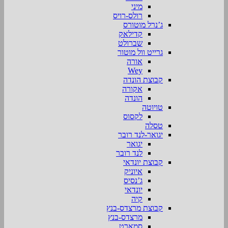
מיני
רולס-רויס
ג’נרל מוטורס
קדילאק
שברולט
גרייט וול מוטור
אורה
Wey
קבוצת הונדה
אקורה
הונדה
טויוטה
לקסוס
טסלה
יגואר-לנד רובר
יגואר
לנד רובר
קבוצת יונדאי
איוניק
ג’נסיס
יונדאי
קיה
קבוצת מרצדס-בנץ
מרצדס-בנץ
סמארט