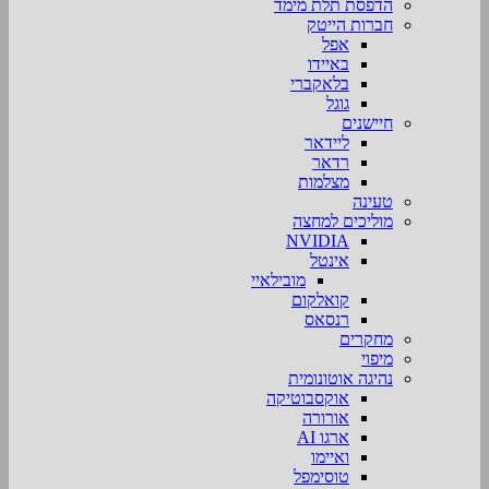
הדפסת תלת מימד
חברות הייטק
אפל
באיידו
בלאקברי
גוגל
חיישנים
ליידאר
רדאר
מצלמות
טעינה
מוליכים למחצה
NVIDIA
אינטל
מובילאיי
קואלקום
רנסאס
מחקרים
מיפוי
נהיגה אוטונומית
אוקסבוטיקה
אורורה
ארגו AI
ואיימו
טוסימפל