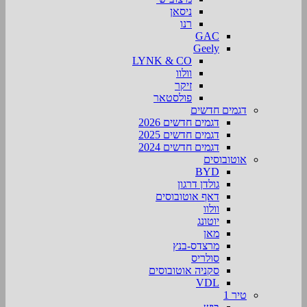
ניסאן
רנו
GAC
Geely
LYNK & CO
וולוו
זיקר
פולסטאר
דגמים חדשים
דגמים חדשים 2026
דגמים חדשים 2025
דגמים חדשים 2024
אוטובוסים
BYD
גולדן דרגון
דאף אוטובוסים
וולוו
יוטונג
מאן
מרצדס-בנץ
סולריס
סקניה אוטובוסים
VDL
טיר 1