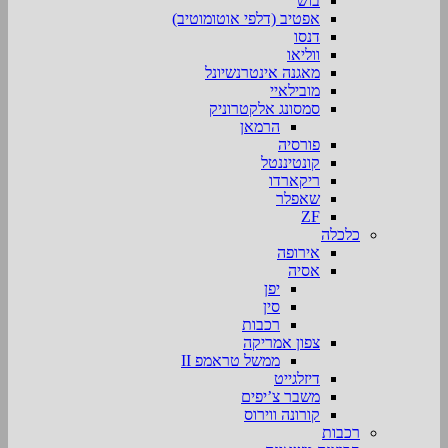
בוש
אפטיב (דלפי אוטומוטיב)
דנסו
ווליאו
מאגנה אינטרנשיונל
מובילאיי
סמסונג אלקטרוניק
הרמאן
פורסיה
קונטיננטל
ריקארדו
שאפלר
ZF
כלכלה
אירופה
אסיה
יפן
סין
רכבות
צפון אמריקה
ממשל טראמפ II
דיזלגייט
משבר צ’יפים
קורונה ווירוס
רכבות