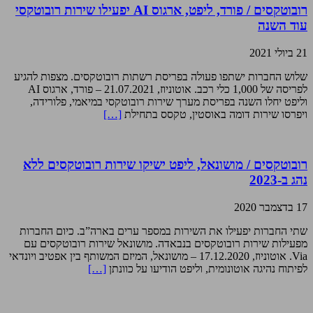
רובוטקסים / פורד, ליפט, ארגוס AI יפעילו שירות רובוטקסי
עוד השנה
21 ביולי 2021
שלוש החברות ישתפו פעולה בפריסת רשתות רובוטקסים. מצפות להגיע
לפריסה של 1,000 כלי רכב. אוטוניוז, 21.07.2021 – פורד, ארגוס AI
וליפט יחלו השנה בפריסת מערך שירות רובוטקסי במיאמי, פלורידה,
ויפרסו שירות דומה באוסטין, טקסס בתחילת
[…]
רובוטקסים / מושונאל, ליפט ישיקו שירות רובוטקסים ללא
נהג ב-2023
17 בדצמבר 2020
שתי החברות יפעילו את השירות במספר ערים בארה”ב. כיום החברות
מפעילות שירות רובוטקסים בנבאדה. מושונאל שירות רובוטקסים עם
Via. אוטוניוז, 17.12.2020 – מושונאל, המיזם המשותף בין אפטיב ויונדאי
לפיתוח נהיגה אוטונומית, וליפט הודיעו על כוונתן
[…]