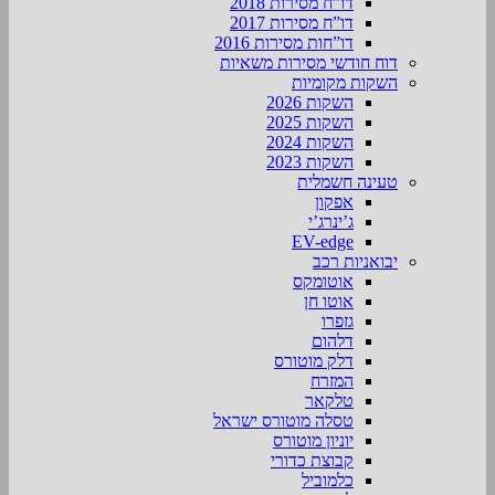
דו”ח מסירות 2018
דו”ח מסירות 2017
דו”חות מסירות 2016
דוח חודשי מסירות משאיות
השקות מקומיות
השקות 2026
השקות 2025
השקות 2024
השקות 2023
טעינה חשמלית
אפקון
ג’ינרג’י
EV-edge
יבואניות רכב
אוטומקס
אוטו חן
גזפרו
דלהום
דלק מוטורס
המזרח
טלקאר
טסלה מוטורס ישראל
יוניון מוטורס
קבוצת כדורי
כלמוביל