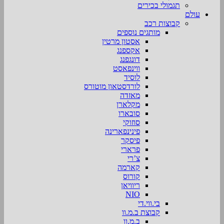
תגמולי בכירים
עולם
קבוצות רכב
מותגים נוספים
אסטון מרטין
אקספנג
דונגפנג
ווינפאסט
לוסיד
לורדסטאון מוטורס
מאזדה
מקלארן
סובארו
סוזוקי
פינינפארינה
פיסקר
פרארי
צ’רי
קארמה
קורוס
ריוויאן
NIO
בי.ווי.די
קבוצת ב.מ.וו
ב.מ.וו