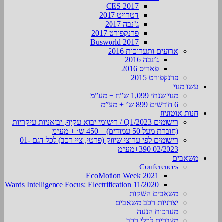
CES 2017
דטרויט 2017
ג’נבה 2017
פרנקפורט 2017
Busworld 2017
ארועים ותערוכות 2016
ג’נבה 2016
פאריס 2016
פרנקפורט 2015
עשו מנוי
מנוי שנתי 1,099 ש”ח + מע”מ
6 חודשים 899 ש’ + מע”מ
חנות אוטוניוז
רישומים Q1/2023 / רישומי יבוא עקיף, יבואניות עיקריות
(חוברת מעל 50 עמודים) – 450 ש׳ + מע״מ
רישומים לפי ערוצי שיווק (פרטי, ציי רכב) לכל דגם 01-
02/2023 390+מע״מ
משאבים
Conferences
EcoMotion Week 2021
Wards Intelligence Focus: Electrification 11/2020
משאבים השקות
יצרניות רכב משאבים
מערכות הנעה
מצברים לכלי רכב