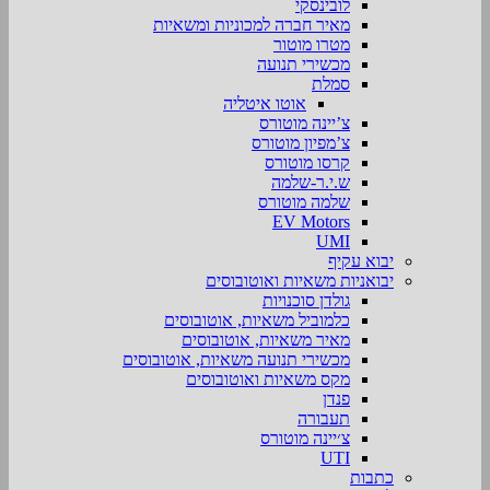
לובינסקי
מאיר חברה למכוניות ומשאיות
מטרו מוטור
מכשירי תנועה
סמלת
אוטו איטליה
צ’יינה מוטורס
צ’מפיון מוטורס
קרסו מוטורס
ש.י.ר-שלמה
שלמה מוטורס
EV Motors
UMI
יבוא עקיף
יבואניות משאיות ואוטובוסים
גולדן סוכנויות
כלמוביל משאיות, אוטובוסים
מאיר משאיות, אוטובוסים
מכשירי תנועה משאיות, אוטובוסים
מקס משאיות ואוטובוסים
פנדן
תעבורה
צ׳יינה מוטורס
UTI
כתבות