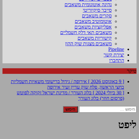
נהיגה אוטונומית משאבים
סייבר סיקיוריטי
סקרים משאבים
אוטומוטיב משאבים
אפליקציות משאבים
משאבים תאי דלק חשמליים
קישוריות משאבים
משאבים מצגות שוק ההון
Pipeline
יצירת קשר
התחברו
טיקר
[ 9 באוגוסט 2026 ]
אירופה / גידול ברישומי משאיות חשמליות
בחצי הראשון, פלח שוק עדיין זעיר
אירופה
[ 30 ביולי 2024 ]
בלוג העורך / מדינת ישראל זקוקה לפוטש
(פרסום חוזר)
בלוג העורך
חיפוש:
ליפט