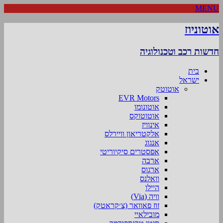
MENU
אוטוניוז
חדשות רכב וטכנולוגיה
בית
ישראל
אוטוטק
EVR Motors
אוטונומו
אוטוטוקס
אינוויז
אלקטריאון וויירלס
אנגוג
אפסטרים סיקיוריטי
ארבה
ארגוס
וואלנס
היילו
וויה (Via)
זוז פאוואר (צ׳קראטק)
מובילאיי