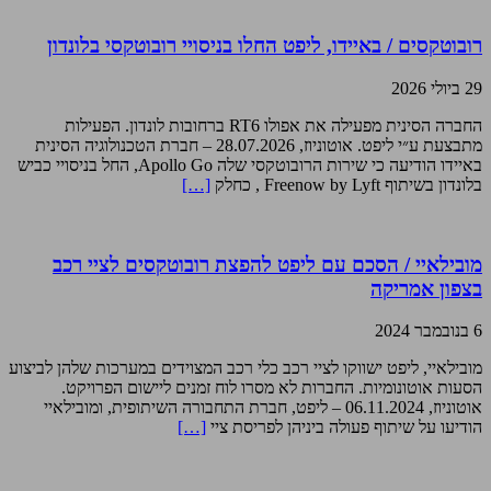
רובוטקסים / באיידו, ליפט החלו בניסויי רובוטקסי בלונדון
29 ביולי 2026
החברה הסינית מפעילה את אפולו RT6 ברחובות לונדון. הפעילות
מתבצעת ע״י ליפט. אוטוניוז, 28.07.2026 – חברת הטכנולוגיה הסינית
באיידו הודיעה כי שירות הרובוטקסי שלה Apollo Go, החל בניסויי כביש
בלונדון בשיתוף Freenow by Lyft , כחלק
[…]
מובילאיי / הסכם עם ליפט להפצת רובוטקסים לציי רכב
בצפון אמריקה
6 בנובמבר 2024
מובילאיי, ליפט ישווקו לציי רכב כלי רכב המצוידים במערכות שלהן לביצוע
הסעות אוטונומיות. החברות לא מסרו לוח זמנים ליישום הפרויקט.
אוטוניוז, 06.11.2024 – ליפט, חברת התחבורה השיתופית, ומובילאיי
הודיעו על שיתוף פעולה ביניהן לפריסת ציי
[…]