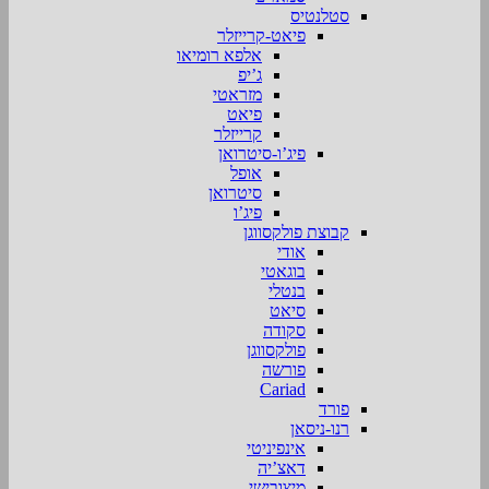
סטלנטיס
פיאט-קרייזלר
אלפא רומיאו
ג’יפ
מזראטי
פיאט
קרייזלר
פיג’ו-סיטרואן
אופל
סיטרואן
פיג’ו
קבוצת פולקסווגן
אודי
בוגאטי
בנטלי
סיאט
סקודה
פולקסווגן
פורשה
Cariad
פורד
רנו-ניסאן
אינפיניטי
דאצ’יה
מיצובישי