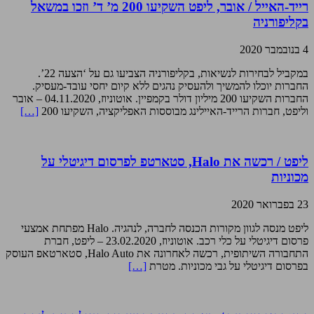
רייד-האייל / אובר, ליפט השקיעו 200 מ’ ד’ וזכו במשאל
בקליפורניה
4 בנובמבר 2020
במקביל לבחירות לנשיאות, בקליפורניה הצביעו גם על ‘הצעה 22’.
החברות יוכלו להמשיך ולהעסיק נהגים ללא קיום יחסי עובד-מעסיק.
החברות השקיעו 200 מיליון דולר בקמפיין. אוטוניוז, 04.11.2020 – אובר
וליפט, חברות הרייד-האיילינג מבוססות האפליקציה, השקיעו 200
[…]
ליפט / רכשה את Halo, סטארטפ לפרסום דיגיטלי על
מכוניות
23 בפברואר 2020
ליפט מנסה לגוון מקורות הכנסה לחברה, לנהגיה. Halo מפתחת אמצעי
פרסום דיגיטלי על כלי רכב. אוטוניוז, 23.02.2020 – ליפט, חברת
התחבורה השיתופית, רכשה לאחרונה את Halo Auto, סטארטאפ העוסק
בפרסום דיגיטלי על גבי מכוניות. מטרת
[…]