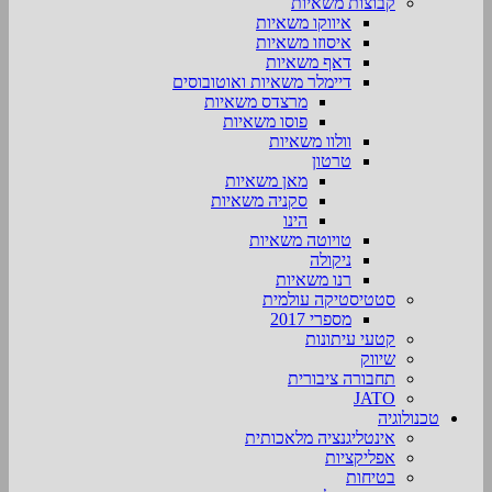
קבוצות משאיות
איווקו משאיות
איסוזו משאיות
דאף משאיות
דיימלר משאיות ואוטובוסים
מרצדס משאיות
פוסו משאיות
וולוו משאיות
טרטון
מאן משאיות
סקניה משאיות
הינו
טויוטה משאיות
ניקולה
רנו משאיות
סטטיסטיקה עולמית
מספרי 2017
קטעי עיתונות
שיווק
תחבורה ציבורית
JATO
טכנולוגיה
אינטליגנציה מלאכותית
אפליקציות
בטיחות