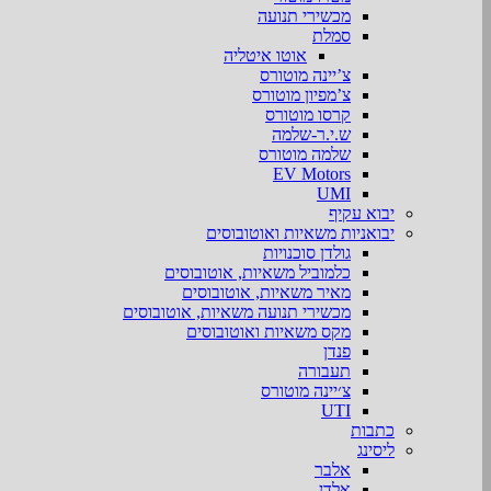
מכשירי תנועה
סמלת
אוטו איטליה
צ’יינה מוטורס
צ’מפיון מוטורס
קרסו מוטורס
ש.י.ר-שלמה
שלמה מוטורס
EV Motors
UMI
יבוא עקיף
יבואניות משאיות ואוטובוסים
גולדן סוכנויות
כלמוביל משאיות, אוטובוסים
מאיר משאיות, אוטובוסים
מכשירי תנועה משאיות, אוטובוסים
מקס משאיות ואוטובוסים
פנדן
תעבורה
צ׳יינה מוטורס
UTI
כתבות
ליסינג
אלבר
אלדן