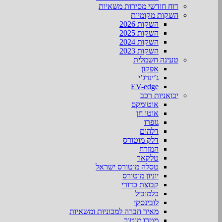
דוח חודשי מסירות משאיות
השקות מקומיות
השקות 2026
השקות 2025
השקות 2024
השקות 2023
טעינה חשמלית
אפקון
ג’ינרג’י
EV-edge
יבואניות רכב
אוטומקס
אוטו חן
גזפרו
דלהום
דלק מוטורס
המזרח
טלקאר
טסלה מוטורס ישראל
יוניון מוטורס
קבוצת כדורי
כלמוביל
לובינסקי
מאיר חברה למכוניות ומשאיות
מטרו מוטור