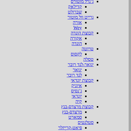
ג’נרל מוטורס
קדילאק
שברולט
גרייט וול מוטור
אורה
Wey
קבוצת הונדה
אקורה
הונדה
טויוטה
לקסוס
טסלה
יגואר-לנד רובר
יגואר
לנד רובר
קבוצת יונדאי
איוניק
ג’נסיס
יונדאי
קיה
קבוצת מרצדס-בנץ
מרצדס-בנץ
סמארט
סטלנטיס
פיאט-קרייזלר