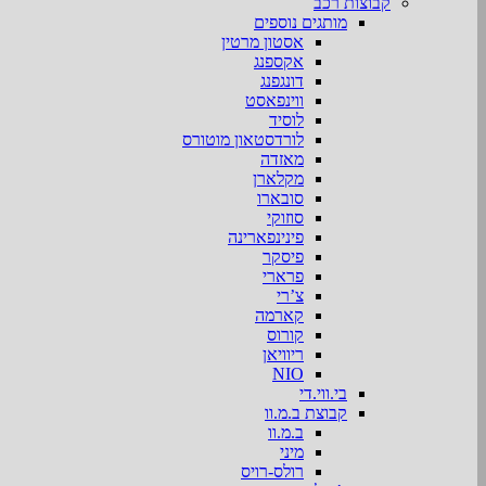
קבוצות רכב
מותגים נוספים
אסטון מרטין
אקספנג
דונגפנג
ווינפאסט
לוסיד
לורדסטאון מוטורס
מאזדה
מקלארן
סובארו
סוזוקי
פינינפארינה
פיסקר
פרארי
צ’רי
קארמה
קורוס
ריוויאן
NIO
בי.ווי.די
קבוצת ב.מ.וו
ב.מ.וו
מיני
רולס-רויס