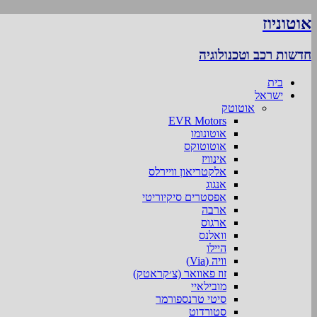
אוטוניוז
חדשות רכב וטכנולוגיה
בית
ישראל
אוטוטק
EVR Motors
אוטונומו
אוטוטוקס
אינוויז
אלקטריאון וויירלס
אנגוג
אפסטרים סיקיוריטי
ארבה
ארגוס
וואלנס
היילו
וויה (Via)
זוז פאוואר (צ׳קראטק)
מובילאיי
סיטי טרנספורמר
סטורדוט