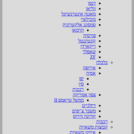
דנסו
ווליאו
מאגנה אינטרנשיונל
מובילאיי
סמסונג אלקטרוניק
הרמאן
פורסיה
קונטיננטל
ריקארדו
שאפלר
ZF
כלכלה
אירופה
אסיה
יפן
סין
רכבות
צפון אמריקה
ממשל טראמפ II
דיזלגייט
משבר צ’יפים
קורונה ווירוס
רכבות
קבוצות משאיות
איווקו משאיות