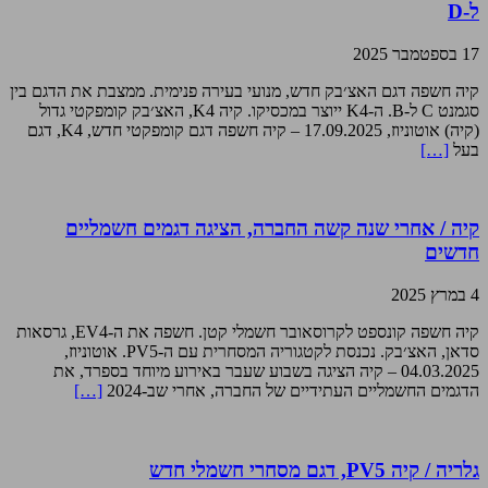
ל-D
17 בספטמבר 2025
קיה חשפה דגם האצ׳בק חדש, מנועי בעירה פנימית. ממצבת את הדגם בין
סגמנט C ל-B. ה-K4 ייוצר במכסיקו. קיה K4, האצ׳בק קומפקטי גדול
(קיה) אוטוניוז, 17.09.2025 – קיה חשפה דגם קומפקטי חדש, K4, דגם
בעל
[…]
קיה / אחרי שנה קשה החברה, הציגה דגמים חשמליים
חדשים
4 במרץ 2025
קיה חשפה קונספט לקרוסאובר חשמלי קטן. חשפה את ה-EV4, גרסאות
סדאן, האצ׳בק. נכנסת לקטגוריה המסחרית עם ה-PV5. אוטוניוז,
04.03.2025 – קיה הציגה בשבוע שעבר באירוע מיוחד בספרד, את
הדגמים החשמליים העתידיים של החברה, אחרי שב-2024
[…]
גלריה / קיה PV5, דגם מסחרי חשמלי חדש