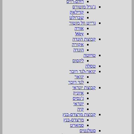
רולס-רויס
ג’נרל מוטורס
קדילאק
שברולט
גרייט וול מוטור
אורה
Wey
קבוצת הונדה
אקורה
הונדה
טויוטה
לקסוס
טסלה
יגואר-לנד רובר
יגואר
לנד רובר
קבוצת יונדאי
איוניק
ג’נסיס
יונדאי
קיה
קבוצת מרצדס-בנץ
מרצדס-בנץ
סמארט
סטלנטיס