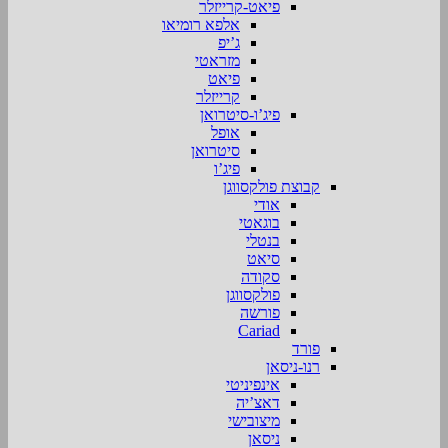
פיאט-קרייזלר
אלפא רומיאו
ג’יפ
מזראטי
פיאט
קרייזלר
פיג’ו-סיטרואן
אופל
סיטרואן
פיג’ו
קבוצת פולקסווגן
אודי
בוגאטי
בנטלי
סיאט
סקודה
פולקסווגן
פורשה
Cariad
פורד
רנו-ניסאן
אינפיניטי
דאצ’יה
מיצובישי
ניסאן