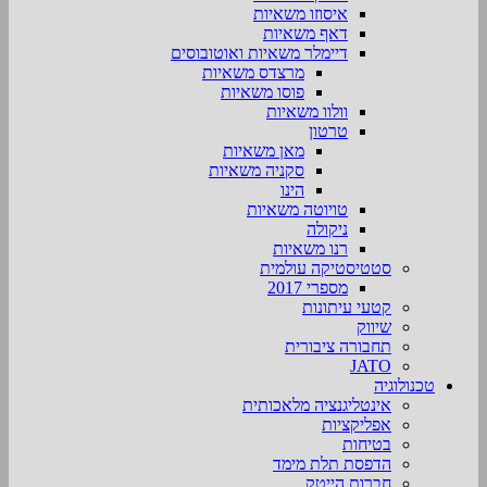
איסוזו משאיות
דאף משאיות
דיימלר משאיות ואוטובוסים
מרצדס משאיות
פוסו משאיות
וולוו משאיות
טרטון
מאן משאיות
סקניה משאיות
הינו
טויוטה משאיות
ניקולה
רנו משאיות
סטטיסטיקה עולמית
מספרי 2017
קטעי עיתונות
שיווק
תחבורה ציבורית
JATO
טכנולוגיה
אינטליגנציה מלאכותית
אפליקציות
בטיחות
הדפסת תלת מימד
חברות הייטק