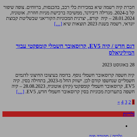
חברת קיה רשמה שיא במכירות כלי רכב, בהכנסות, ברווחים. צופה שיפור
קל ב-2024. מגדילה דיבידנד, ממשיכה ברכישת מניות חוזרת. אוטוניוז,
28.01.2024 – קיה קורפ., יצרנית המכוניות הקוריאני שבשליטת קבוצת
יונדאי, רשמה בשנת 2023 תוצאות שיא
[…]
דגם חדש / קיה EV5, קרוסאובר חשמלי קומפקטי עבור
המיליניאלס
28 באוגוסט 2023
קיה חשפה קרוסאובר חשמלי נוסף. בדומה בעיצובו החיצוני לדגמים
חשמליים שנחשפו קודם לכן. ישווק החל מ-2023, בתחילה בסין. קיה
EV5, קרוסאובר חשמלי קומפקטי (קיה) אוטוניוז, 28.08.2023 – קיה
חשפה בתערוכת מכוניות בסין קרוסאובר חשמלי חדש, EV5.
[…]
»
4
3
2
1
גלריות
גלריה / סקודה פיק