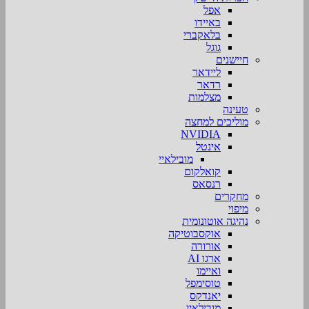
אפל
באיידו
בלאקברי
גוגל
חיישנים
ליידאר
רדאר
מצלמות
טעינה
מוליכים למחצה
NVIDIA
אינטל
מובילאיי
קואלקום
רנסאס
מחקרים
מיפוי
נהיגה אוטונומית
אוקסבוטיקה
אורורה
ארגו AI
ואיימו
טוסימפל
יאנדקס
מובילאיי