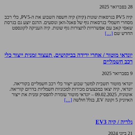
28 בפברואר 2025
קיה PV5 בגרסאות שונות (קיה) קיה חשפה השבוע את ה-PV5, כלי רכב
מסחרי חשמלי בגרסאות גוף של פאנל-וואן ונוסעים. הדגם יוצע גם בגרסת
שאסי קאב עם אפשרויות לתצורות גוף שונות. קיה העניקה לקונספט
החדש שם
[…]
יונדאי מוטור / אחרי ירידה בביקושים, תעצור זמנית ייצור כלי
רכב חשמליים
9 בפברואר 2025
יונדאי מוטור תשבית למשך שבוע ייצור כלי רכב חשמליים בקוריאה.
יונדאי, קיה יצאו במבצעים מכירות למכוניות חשמליות בדרום קוריאה.
אוטוניוז, 09.02.2025 – יונדאי מוטור עומדת להפסיק זמנית את ייצור
האיוניק 5 וקונה EV, בגלל חולשה
[…]
גלריה / קיה EV3
21 ביוני 2024