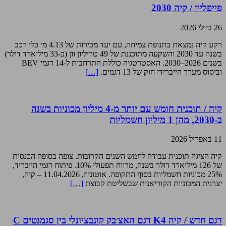
פייפליין / קיה 2030
26 ביולי 2026
רקע קיה נמצאת בתנופת צמיחה, עם יעד מכירות של 4.13 מ׳ כלי רכב
בשנה עד 2030 והשקעה מתוכננת של 49 טריליון וון (כ-33 מיליארד דולר)
בשנים 2026–2030. האסטרטגיה כוללת התרחבות ל-14 דגמי BEV
וביסוס מערך הייברידי חזק של 13 דגמים.
[…]
קיה / תוכנית חומש עם יותר מ-4 מיליון מכוניות בשנה
ב-2030, מהן 1 מיליון חשמליות
11 באפריל 2026
קיה הציגה תוכנית עבודה לחמש השנים הקרובות. צופה בסופה הכנסות
של 126 מיליארד דולר בשנה, מרווח תפעולי 10%. פיתוח דגמי הייבריד,
25% מכוניות חשמליות בסוף התקופה. אוטוניוז, 11.04.2026 – קיה,
יצרנית המכוניות הקוריאנית שבשליטת קבוצת
[…]
דגם חדש / קיה K4 דגם האצ׳בק קונבציונלי בין סגמנטים C