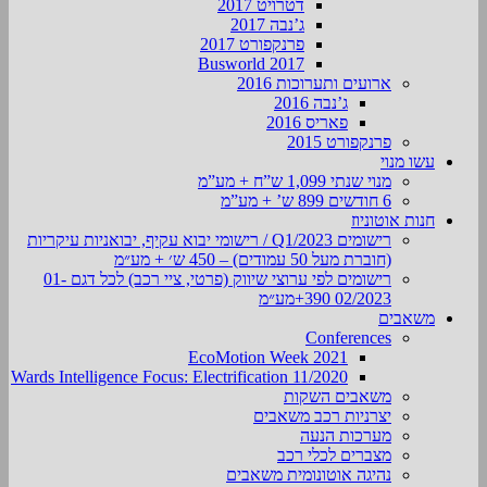
דטרויט 2017
ג’נבה 2017
פרנקפורט 2017
Busworld 2017
ארועים ותערוכות 2016
ג’נבה 2016
פאריס 2016
פרנקפורט 2015
עשו מנוי
מנוי שנתי 1,099 ש”ח + מע”מ
6 חודשים 899 ש’ + מע”מ
חנות אוטוניוז
רישומים Q1/2023 / רישומי יבוא עקיף, יבואניות עיקריות
(חוברת מעל 50 עמודים) – 450 ש׳ + מע״מ
רישומים לפי ערוצי שיווק (פרטי, ציי רכב) לכל דגם 01-
02/2023 390+מע״מ
משאבים
Conferences
EcoMotion Week 2021
Wards Intelligence Focus: Electrification 11/2020
משאבים השקות
יצרניות רכב משאבים
מערכות הנעה
מצברים לכלי רכב
נהיגה אוטונומית משאבים