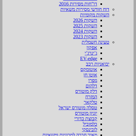
דו”חות מסירות 2016
דוח חודשי מסירות משאיות
השקות מקומיות
השקות 2026
השקות 2025
השקות 2024
השקות 2023
טעינה חשמלית
אפקון
ג’ינרג’י
EV-edge
יבואניות רכב
אוטומקס
אוטו חן
גזפרו
דלהום
דלק מוטורס
המזרח
טלקאר
טסלה מוטורס ישראל
יוניון מוטורס
קבוצת כדורי
כלמוביל
לובינסקי
מאיר חברה למכוניות ומשאיות