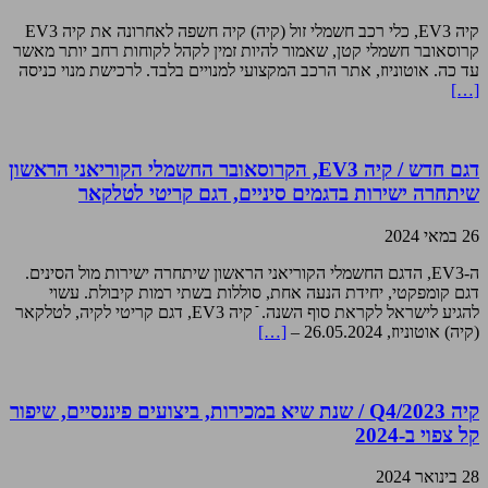
קיה EV3, כלי רכב חשמלי זול (קיה) קיה חשפה לאחרונה את קיה EV3
קרוסאובר חשמלי קטן, שאמור להיות זמין לקהל לקוחות רחב יותר מאשר
עד כה. אוטוניוז, אתר הרכב המקצועי למנויים בלבד. לרכישת מנוי כניסה
[…]
דגם חדש / קיה EV3, הקרוסאובר החשמלי הקוריאני הראשון
שיתחרה ישירות בדגמים סיניים, דגם קריטי לטלקאר
26 במאי 2024
ה-EV3, הדגם החשמלי הקוריאני הראשון שיתחרה ישירות מול הסינים.
דגם קומפקטי, יחידת הנעה אחת, סוללות בשתי רמות קיבולת. עשוי
להגיע לישראל לקראת סוף השנה. ֿֿ קיה EV3, דגם קריטי לקיה, לטלקאר
(קיה) אוטוניוז, 26.05.2024 –
[…]
קיה Q4/2023 / שנת שיא במכירות, ביצועים פיננסיים, שיפור
קל צפוי ב-2024
28 בינואר 2024