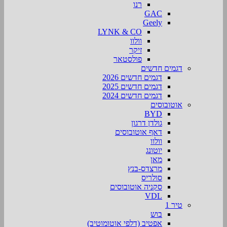
רנו
GAC
Geely
LYNK & CO
וולוו
זיקר
פולסטאר
דגמים חדשים
דגמים חדשים 2026
דגמים חדשים 2025
דגמים חדשים 2024
אוטובוסים
BYD
גולדן דרגון
דאף אוטובוסים
וולוו
יוטונג
מאן
מרצדס-בנץ
סולריס
סקניה אוטובוסים
VDL
טיר 1
בוש
אפטיב (דלפי אוטומוטיב)