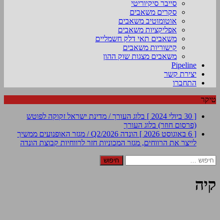
סייבר סיקיוריטי
סקרים משאבים
אוטומוטיב משאבים
אפליקציות משאבים
משאבים תאי דלק חשמליים
קישוריות משאבים
משאבים מצגות שוק ההון
Pipeline
יצירת קשר
התחברו
טיקר
[ 30 ביולי 2024 ]
בלוג העורך / מדינת ישראל זקוקה לפוטש
(פרסום חוזר)
בלוג העורך
[ 6 באוגוסט 2026 ]
הונדה Q2/2026 / מגזר האופנועים ממשיך
לייצר את הרווחים, מגזר המכוניות חזר לרווחיות
קבוצת הונדה
חיפוש:
קיה