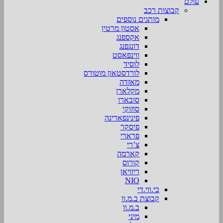
עולם
קבוצות רכב
מותגים נוספים
אסטון מרטין
אקספנג
דונגפנג
ווינפאסט
לוסיד
לורדסטאון מוטורס
מאזדה
מקלארן
סובארו
סוזוקי
פינינפארינה
פיסקר
פרארי
צ’רי
קארמה
קורוס
ריוויאן
NIO
בי.ווי.די
קבוצת ב.מ.וו
ב.מ.וו
מיני