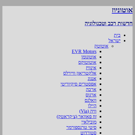
אוטוניוז
חדשות רכב וטכנולוגיה
בית
ישראל
אוטוטק
EVR Motors
אוטונומו
אוטוטוקס
אינוויז
אלקטריאון וויירלס
אנגוג
אפסטרים סיקיוריטי
ארבה
ארגוס
וואלנס
היילו
וויה (Via)
זוז פאוואר (צ׳קראטק)
מובילאיי
סיטי טרנספורמר
סטורדוט