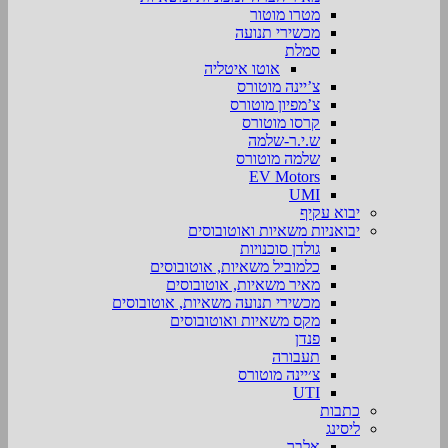
מטרו מוטור
מכשירי תנועה
סמלת
אוטו איטליה
צ’יינה מוטורס
צ’מפיון מוטורס
קרסו מוטורס
ש.י.ר-שלמה
שלמה מוטורס
EV Motors
UMI
יבוא עקיף
יבואניות משאיות ואוטובוסים
גולדן סוכנויות
כלמוביל משאיות, אוטובוסים
מאיר משאיות, אוטובוסים
מכשירי תנועה משאיות, אוטובוסים
מקס משאיות ואוטובוסים
פנדן
תעבורה
צ׳יינה מוטורס
UTI
כתבות
ליסינג
אלבר