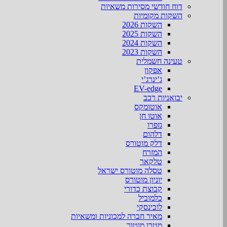
דוח חודשי מסירות משאיות
השקות מקומיות
השקות 2026
השקות 2025
השקות 2024
השקות 2023
טעינה חשמלית
אפקון
ג’ינרג’י
EV-edge
יבואניות רכב
אוטומקס
אוטו חן
גזפרו
דלהום
דלק מוטורס
המזרח
טלקאר
טסלה מוטורס ישראל
יוניון מוטורס
קבוצת כדורי
כלמוביל
לובינסקי
מאיר חברה למכוניות ומשאיות
מטרו מוטור