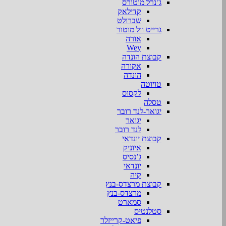
ג’נרל מוטורס
קדילאק
שברולט
גרייט וול מוטור
אורה
Wey
קבוצת הונדה
אקורה
הונדה
טויוטה
לקסוס
טסלה
יגואר-לנד רובר
יגואר
לנד רובר
קבוצת יונדאי
איוניק
ג’נסיס
יונדאי
קיה
קבוצת מרצדס-בנץ
מרצדס-בנץ
סמארט
סטלנטיס
פיאט-קרייזלר