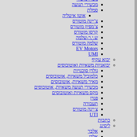
מכשירי תנועה
סמלת
אוטו איטליה
צ’יינה מוטורס
צ’מפיון מוטורס
קרסו מוטורס
ש.י.ר-שלמה
שלמה מוטורס
EV Motors
UMI
יבוא עקיף
יבואניות משאיות ואוטובוסים
גולדן סוכנויות
כלמוביל משאיות, אוטובוסים
מאיר משאיות, אוטובוסים
מכשירי תנועה משאיות, אוטובוסים
מקס משאיות ואוטובוסים
פנדן
תעבורה
צ׳יינה מוטורס
UTI
כתבות
ליסינג
אלבר
אלדן