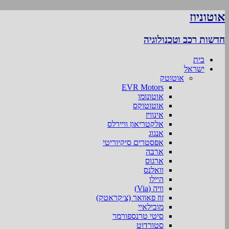
אוטוניוז
חדשות רכב וטכנולוגיה
בית
ישראל
אוטוטק
EVR Motors
אוטונומו
אוטוטוקס
אינוויז
אלקטריאון וויירלס
אנגוג
אפסטרים סיקיוריטי
ארבה
ארגוס
וואלנס
היילו
וויה (Via)
זוז פאוואר (צ׳קראטק)
מובילאיי
סיטי טרנספורמר
סטורדוט