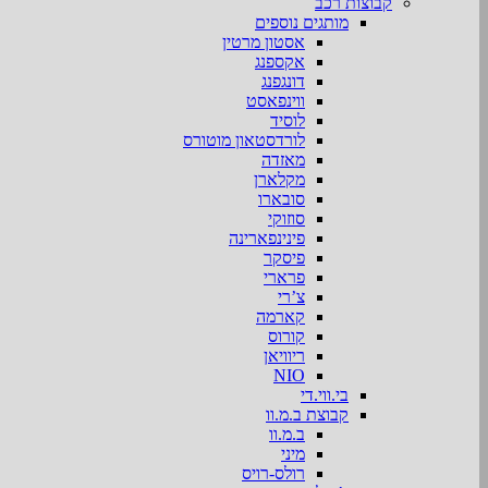
קבוצות רכב
מותגים נוספים
אסטון מרטין
אקספנג
דונגפנג
ווינפאסט
לוסיד
לורדסטאון מוטורס
מאזדה
מקלארן
סובארו
סוזוקי
פינינפארינה
פיסקר
פרארי
צ’רי
קארמה
קורוס
ריוויאן
NIO
בי.ווי.די
קבוצת ב.מ.וו
ב.מ.וו
מיני
רולס-רויס