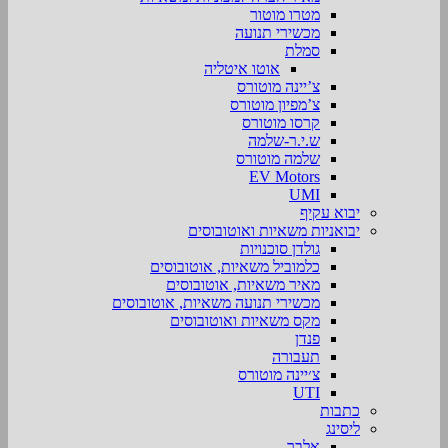
מטרו מוטור
מכשירי תנועה
סמלת
אוטו איטליה
צ’יינה מוטורס
צ’מפיון מוטורס
קרסו מוטורס
ש.י.ר-שלמה
שלמה מוטורס
EV Motors
UMI
יבוא עקיף
יבואניות משאיות ואוטובוסים
גולדן סוכנויות
כלמוביל משאיות, אוטובוסים
מאיר משאיות, אוטובוסים
מכשירי תנועה משאיות, אוטובוסים
מקס משאיות ואוטובוסים
פנדן
תעבורה
צ׳יינה מוטורס
UTI
כתבות
ליסינג
אלבר