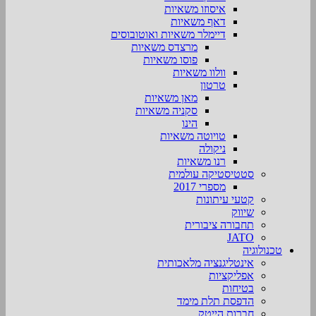
איסוזו משאיות
דאף משאיות
דיימלר משאיות ואוטובוסים
מרצדס משאיות
פוסו משאיות
וולוו משאיות
טרטון
מאן משאיות
סקניה משאיות
הינו
טויוטה משאיות
ניקולה
רנו משאיות
סטטיסטיקה עולמית
מספרי 2017
קטעי עיתונות
שיווק
תחבורה ציבורית
JATO
טכנולוגיה
אינטליגנציה מלאכותית
אפליקציות
בטיחות
הדפסת תלת מימד
חברות הייטק