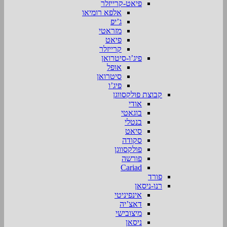
פיאט-קרייזלר
אלפא רומיאו
ג’יפ
מזראטי
פיאט
קרייזלר
פיג’ו-סיטרואן
אופל
סיטרואן
פיג’ו
קבוצת פולקסווגן
אודי
בוגאטי
בנטלי
סיאט
סקודה
פולקסווגן
פורשה
Cariad
פורד
רנו-ניסאן
אינפיניטי
דאצ’יה
מיצובישי
ניסאן