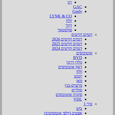
רנו
GAC
Geely
LYNK & CO
וולוו
זיקר
פולסטאר
דגמים חדשים
דגמים חדשים 2026
דגמים חדשים 2025
דגמים חדשים 2024
אוטובוסים
BYD
גולדן דרגון
דאף אוטובוסים
וולוו
יוטונג
מאן
מרצדס-בנץ
סולריס
סקניה אוטובוסים
VDL
טיר 1
בוש
אפטיב (דלפי אוטומוטיב)