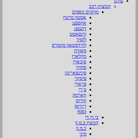
עולם
קבוצות רכב
מותגים נוספים
אסטון מרטין
אקספנג
דונגפנג
ווינפאסט
לוסיד
לורדסטאון מוטורס
מאזדה
מקלארן
סובארו
סוזוקי
פינינפארינה
פיסקר
פרארי
צ’רי
קארמה
קורוס
ריוויאן
NIO
בי.ווי.די
קבוצת ב.מ.וו
ב.מ.וו
מיני