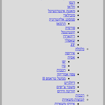
דנסו
ווליאו
מאגנה אינטרנשיונל
מובילאיי
סמסונג אלקטרוניק
הרמאן
פורסיה
קונטיננטל
ריקארדו
שאפלר
ZF
כלכלה
אירופה
אסיה
יפן
סין
רכבות
צפון אמריקה
ממשל טראמפ II
דיזלגייט
משבר צ’יפים
קורונה ווירוס
רכבות
קבוצות משאיות
איווקו משאיות