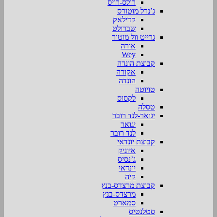
רולס-רויס
ג’נרל מוטורס
קדילאק
שברולט
גרייט וול מוטור
אורה
Wey
קבוצת הונדה
אקורה
הונדה
טויוטה
לקסוס
טסלה
יגואר-לנד רובר
יגואר
לנד רובר
קבוצת יונדאי
איוניק
ג’נסיס
יונדאי
קיה
קבוצת מרצדס-בנץ
מרצדס-בנץ
סמארט
סטלנטיס