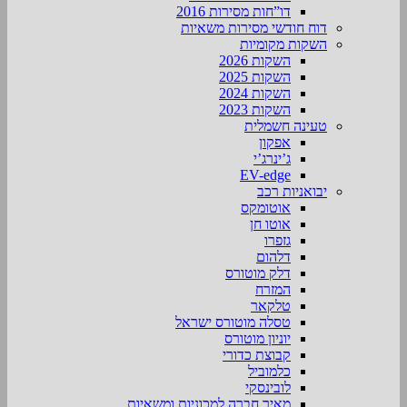
דו”חות מסירות 2016
דוח חודשי מסירות משאיות
השקות מקומיות
השקות 2026
השקות 2025
השקות 2024
השקות 2023
טעינה חשמלית
אפקון
ג’ינרג’י
EV-edge
יבואניות רכב
אוטומקס
אוטו חן
גזפרו
דלהום
דלק מוטורס
המזרח
טלקאר
טסלה מוטורס ישראל
יוניון מוטורס
קבוצת כדורי
כלמוביל
לובינסקי
מאיר חברה למכוניות ומשאיות