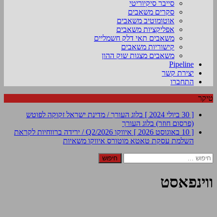
סייבר סיקיוריטי
סקרים משאבים
אוטומוטיב משאבים
אפליקציות משאבים
משאבים תאי דלק חשמליים
קישוריות משאבים
משאבים מצגות שוק ההון
Pipeline
יצירת קשר
התחברו
טיקר
[ 30 ביולי 2024 ]
בלוג העורך / מדינת ישראל זקוקה לפוטש
(פרסום חוזר)
בלוג העורך
[ 10 באוגוסט 2026 ]
איווקו Q2/2026 / ירידה ברווחיות לקראת
השלמת עסקת טאטא מוטורס
איווקו משאיות
חיפוש:
ווינפאסט