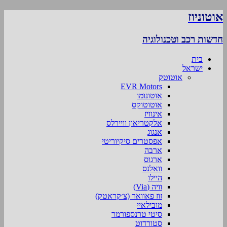
אוטוניוז
חדשות רכב וטכנולוגיה
בית
ישראל
אוטוטק
EVR Motors
אוטונומו
אוטוטוקס
אינוויז
אלקטריאון וויירלס
אנגוג
אפסטרים סיקיוריטי
ארבה
ארגוס
וואלנס
היילו
וויה (Via)
זוז פאוואר (צ׳קראטק)
מובילאיי
סיטי טרנספורמר
סטורדוט