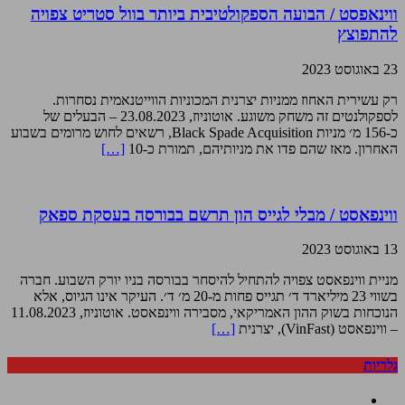
ווינאפסט / הבועה הספקולטיבית ביותר בוול סטריט צפויה
להתפוצץ
23 באוגוסט 2023
רק עשירית האחוז ממניות יצרנית המכוניות הווייטנאמית נסחרות.
לספקולנטים זה משחק משוגע. אוטוניוז, 23.08.2023 – הבעלים של
כ-156 מ׳ מניות Black Spade Acquisition, רשאים לחוש מרומים בשבוע
האחרון. מאז שהם פדו את מניותיהם, תמורת כ-10
[…]
ווינפאסט / מבלי לגייס הון תרשם בבורסה בעסקת ספאק
13 באוגוסט 2023
מניית ווינפאסט צפויה להתחיל להיסחר בבורסה בניו יורק השבוע. חברה
בשווי 23 מיליארד ד׳ תגייס פחות מ-20 מ׳ ד׳. העיקר אינו הגיוס, אלא
הנוכחות בשוק ההון האמריקאי, מסבירה ווינפאסט. אוטוניוז, 11.08.2023
– ווינפאסט (VinFast), יצרנית
[…]
גלריות