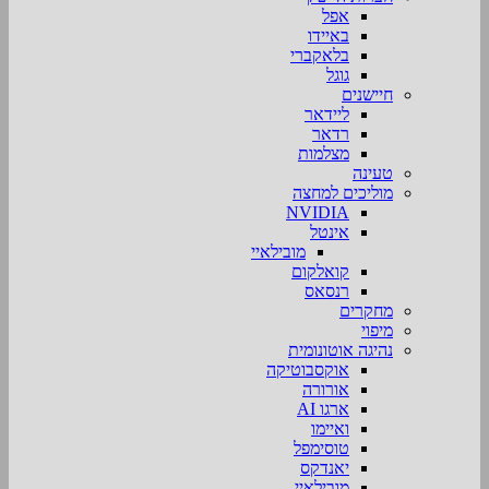
אפל
באיידו
בלאקברי
גוגל
חיישנים
ליידאר
רדאר
מצלמות
טעינה
מוליכים למחצה
NVIDIA
אינטל
מובילאיי
קואלקום
רנסאס
מחקרים
מיפוי
נהיגה אוטונומית
אוקסבוטיקה
אורורה
ארגו AI
ואיימו
טוסימפל
יאנדקס
מובילאיי