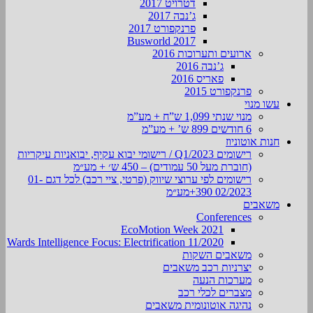
דטרויט 2017
ג’נבה 2017
פרנקפורט 2017
Busworld 2017
ארועים ותערוכות 2016
ג’נבה 2016
פאריס 2016
פרנקפורט 2015
עשו מנוי
מנוי שנתי 1,099 ש”ח + מע”מ
6 חודשים 899 ש’ + מע”מ
חנות אוטוניוז
רישומים Q1/2023 / רישומי יבוא עקיף, יבואניות עיקריות
(חוברת מעל 50 עמודים) – 450 ש׳ + מע״מ
רישומים לפי ערוצי שיווק (פרטי, ציי רכב) לכל דגם 01-
02/2023 390+מע״מ
משאבים
Conferences
EcoMotion Week 2021
Wards Intelligence Focus: Electrification 11/2020
משאבים השקות
יצרניות רכב משאבים
מערכות הנעה
מצברים לכלי רכב
נהיגה אוטונומית משאבים