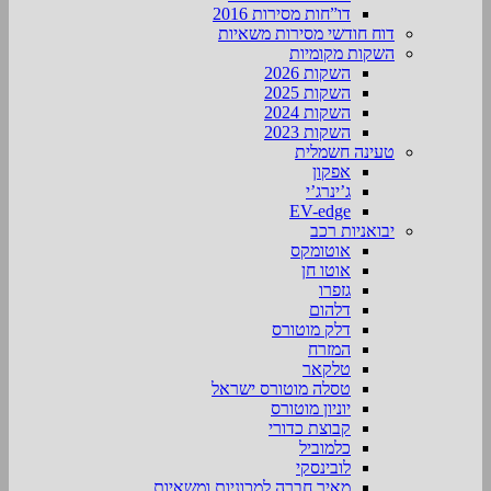
דו”חות מסירות 2016
דוח חודשי מסירות משאיות
השקות מקומיות
השקות 2026
השקות 2025
השקות 2024
השקות 2023
טעינה חשמלית
אפקון
ג’ינרג’י
EV-edge
יבואניות רכב
אוטומקס
אוטו חן
גזפרו
דלהום
דלק מוטורס
המזרח
טלקאר
טסלה מוטורס ישראל
יוניון מוטורס
קבוצת כדורי
כלמוביל
לובינסקי
מאיר חברה למכוניות ומשאיות