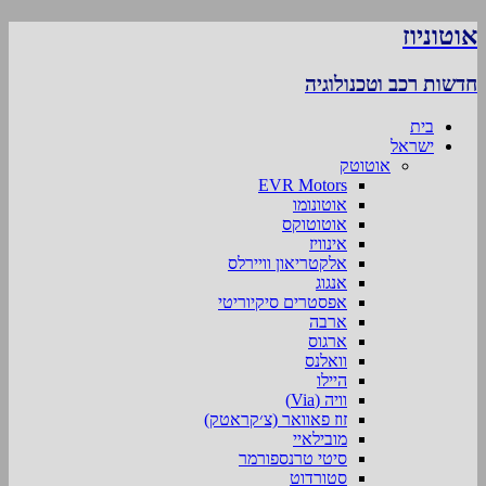
אוטוניוז
חדשות רכב וטכנולוגיה
בית
ישראל
אוטוטק
EVR Motors
אוטונומו
אוטוטוקס
אינוויז
אלקטריאון וויירלס
אנגוג
אפסטרים סיקיוריטי
ארבה
ארגוס
וואלנס
היילו
וויה (Via)
זוז פאוואר (צ׳קראטק)
מובילאיי
סיטי טרנספורמר
סטורדוט