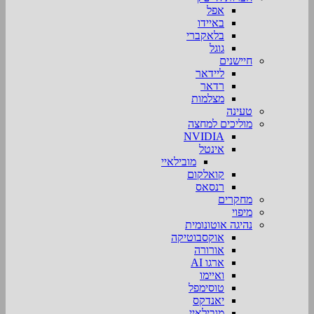
אפל
באיידו
בלאקברי
גוגל
חיישנים
ליידאר
רדאר
מצלמות
טעינה
מוליכים למחצה
NVIDIA
אינטל
מובילאיי
קואלקום
רנסאס
מחקרים
מיפוי
נהיגה אוטונומית
אוקסבוטיקה
אורורה
ארגו AI
ואיימו
טוסימפל
יאנדקס
מובילאיי