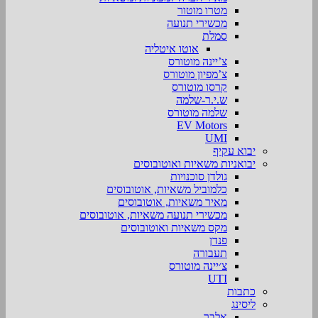
מטרו מוטור
מכשירי תנועה
סמלת
אוטו איטליה
צ’יינה מוטורס
צ’מפיון מוטורס
קרסו מוטורס
ש.י.ר-שלמה
שלמה מוטורס
EV Motors
UMI
יבוא עקיף
יבואניות משאיות ואוטובוסים
גולדן סוכנויות
כלמוביל משאיות, אוטובוסים
מאיר משאיות, אוטובוסים
מכשירי תנועה משאיות, אוטובוסים
מקס משאיות ואוטובוסים
פנדן
תעבורה
צ׳יינה מוטורס
UTI
כתבות
ליסינג
אלבר