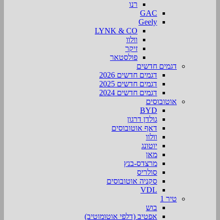
רנו
GAC
Geely
LYNK & CO
וולוו
זיקר
פולסטאר
דגמים חדשים
דגמים חדשים 2026
דגמים חדשים 2025
דגמים חדשים 2024
אוטובוסים
BYD
גולדן דרגון
דאף אוטובוסים
וולוו
יוטונג
מאן
מרצדס-בנץ
סולריס
סקניה אוטובוסים
VDL
טיר 1
בוש
אפטיב (דלפי אוטומוטיב)