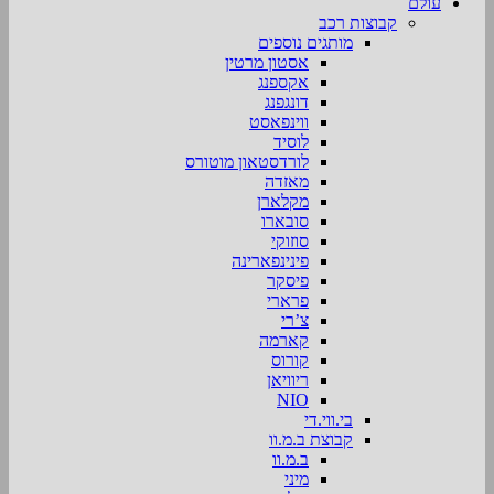
עולם
קבוצות רכב
מותגים נוספים
אסטון מרטין
אקספנג
דונגפנג
ווינפאסט
לוסיד
לורדסטאון מוטורס
מאזדה
מקלארן
סובארו
סוזוקי
פינינפארינה
פיסקר
פרארי
צ’רי
קארמה
קורוס
ריוויאן
NIO
בי.ווי.די
קבוצת ב.מ.וו
ב.מ.וו
מיני