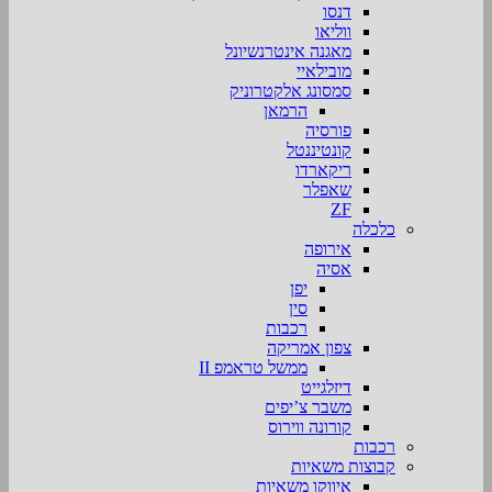
דנסו
ווליאו
מאגנה אינטרנשיונל
מובילאיי
סמסונג אלקטרוניק
הרמאן
פורסיה
קונטיננטל
ריקארדו
שאפלר
ZF
כלכלה
אירופה
אסיה
יפן
סין
רכבות
צפון אמריקה
ממשל טראמפ II
דיזלגייט
משבר צ’יפים
קורונה ווירוס
רכבות
קבוצות משאיות
איווקו משאיות