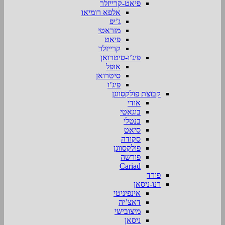
פיאט-קרייזלר
אלפא רומיאו
ג’יפ
מזראטי
פיאט
קרייזלר
פיג’ו-סיטרואן
אופל
סיטרואן
פיג’ו
קבוצת פולקסווגן
אודי
בוגאטי
בנטלי
סיאט
סקודה
פולקסווגן
פורשה
Cariad
פורד
רנו-ניסאן
אינפיניטי
דאצ’יה
מיצובישי
ניסאן