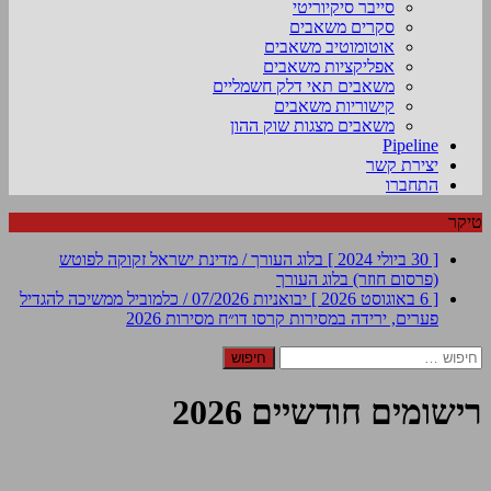
סייבר סיקיוריטי
סקרים משאבים
אוטומוטיב משאבים
אפליקציות משאבים
משאבים תאי דלק חשמליים
קישוריות משאבים
משאבים מצגות שוק ההון
Pipeline
יצירת קשר
התחברו
טיקר
[ 30 ביולי 2024 ]
בלוג העורך / מדינת ישראל זקוקה לפוטש
(פרסום חוזר)
בלוג העורך
[ 6 באוגוסט 2026 ]
יבואניות 07/2026 / כלמוביל ממשיכה להגדיל
פערים, ירידה במסירות קרסו
דו״ח מסירות 2026
חיפוש:
רישומים חודשיים 2026