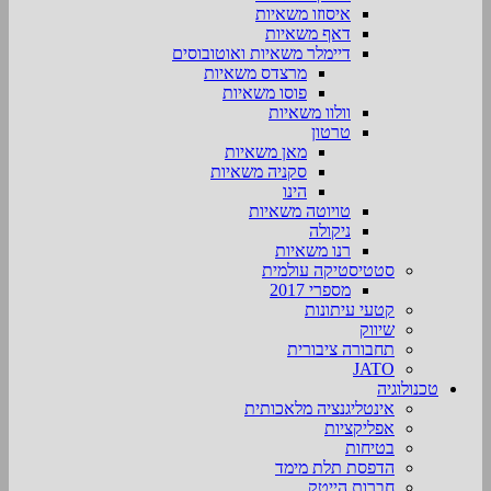
איסוזו משאיות
דאף משאיות
דיימלר משאיות ואוטובוסים
מרצדס משאיות
פוסו משאיות
וולוו משאיות
טרטון
מאן משאיות
סקניה משאיות
הינו
טויוטה משאיות
ניקולה
רנו משאיות
סטטיסטיקה עולמית
מספרי 2017
קטעי עיתונות
שיווק
תחבורה ציבורית
JATO
טכנולוגיה
אינטליגנציה מלאכותית
אפליקציות
בטיחות
הדפסת תלת מימד
חברות הייטק