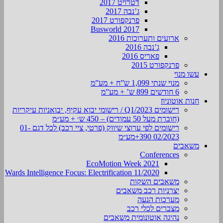
דטרויט 2017
ג’נבה 2017
פרנקפורט 2017
Busworld 2017
ארועים ותערוכות 2016
ג’נבה 2016
פאריס 2016
פרנקפורט 2015
עשו מנוי
מנוי שנתי 1,099 ש”ח + מע”מ
6 חודשים 899 ש’ + מע”מ
חנות אוטוניוז
רישומים Q1/2023 / רישומי יבוא עקיף, יבואניות עיקריות
(חוברת מעל 50 עמודים) – 450 ש׳ + מע״מ
רישומים לפי ערוצי שיווק (פרטי, ציי רכב) לכל דגם 01-
02/2023 390+מע״מ
משאבים
Conferences
EcoMotion Week 2021
Wards Intelligence Focus: Electrification 11/2020
משאבים השקות
יצרניות רכב משאבים
מערכות הנעה
מצברים לכלי רכב
נהיגה אוטונומית משאבים