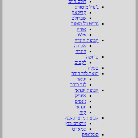
רולס-רויס
ג’נרל מוטורס
קדילאק
שברולט
גרייט וול מוטור
אורה
Wey
קבוצת הונדה
אקורה
הונדה
טויוטה
לקסוס
טסלה
יגואר-לנד רובר
יגואר
לנד רובר
קבוצת יונדאי
איוניק
ג’נסיס
יונדאי
קיה
קבוצת מרצדס-בנץ
מרצדס-בנץ
סמארט
סטלנטיס