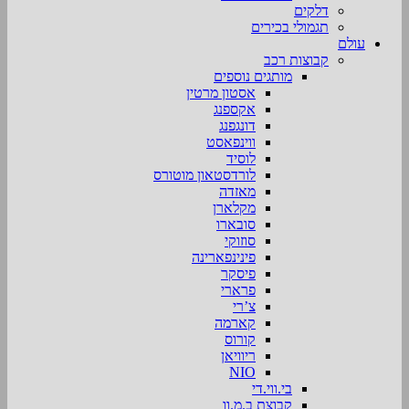
דלקים
תגמולי בכירים
עולם
קבוצות רכב
מותגים נוספים
אסטון מרטין
אקספנג
דונגפנג
ווינפאסט
לוסיד
לורדסטאון מוטורס
מאזדה
מקלארן
סובארו
סוזוקי
פינינפארינה
פיסקר
פרארי
צ’רי
קארמה
קורוס
ריוויאן
NIO
בי.ווי.די
קבוצת ב.מ.וו