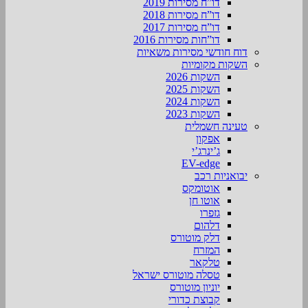
דו”ח מסירות 2019
דו”ח מסירות 2018
דו”ח מסירות 2017
דו”חות מסירות 2016
דוח חודשי מסירות משאיות
השקות מקומיות
השקות 2026
השקות 2025
השקות 2024
השקות 2023
טעינה חשמלית
אפקון
ג’ינרג’י
EV-edge
יבואניות רכב
אוטומקס
אוטו חן
גזפרו
דלהום
דלק מוטורס
המזרח
טלקאר
טסלה מוטורס ישראל
יוניון מוטורס
קבוצת כדורי