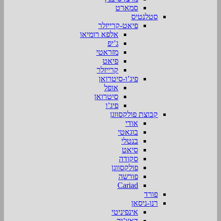
סמארט
סטלנטיס
פיאט-קרייזלר
אלפא רומיאו
ג’יפ
מזראטי
פיאט
קרייזלר
פיג’ו-סיטרואן
אופל
סיטרואן
פיג’ו
קבוצת פולקסווגן
אודי
בוגאטי
בנטלי
סיאט
סקודה
פולקסווגן
פורשה
Cariad
פורד
רנו-ניסאן
אינפיניטי
דאצ’יה