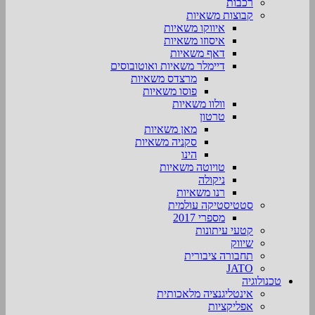
רכבות
קבוצות משאיות
איווקו משאיות
איסוזו משאיות
דאף משאיות
דיימלר משאיות ואוטובוסים
מרצדס משאיות
פוסו משאיות
וולוו משאיות
טרטון
מאן משאיות
סקניה משאיות
הינו
טויוטה משאיות
ניקולה
רנו משאיות
סטטיסטיקה עולמית
מספרי 2017
קטעי עיתונות
שיווק
תחבורה ציבורית
JATO
טכנולוגיה
אינטליגנציה מלאכותית
אפליקציות