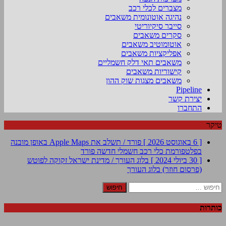
מצברים לכלי רכב
נהיגה אוטונומית משאבים
סייבר סיקיוריטי
סקרים משאבים
אוטומוטיב משאבים
אפליקציות משאבים
משאבים תאי דלק חשמליים
קישוריות משאבים
משאבים מצגות שוק ההון
Pipeline
יצירת קשר
התחברו
טיקר
[ 6 באוגוסט 2026 ]
פורד / תשלב את Apple Maps באופן מובנה
בפלטפורמת כלי רכב חשמלי חדשה
פורד
[ 30 ביולי 2024 ]
בלוג העורך / מדינת ישראל זקוקה לפוטש
(פרסום חוזר)
בלוג העורך
חיפוש:
כותרות