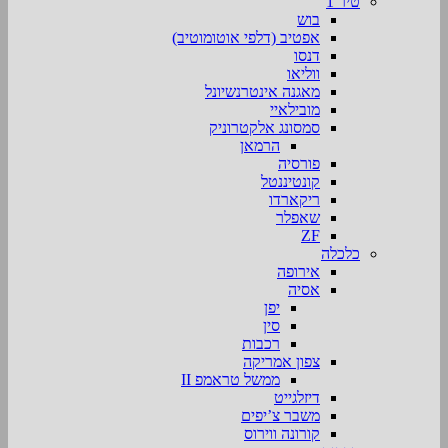
טיר 1
בוש
אפטיב (דלפי אוטומוטיב)
דנסו
ווליאו
מאגנה אינטרנשיונל
מובילאיי
סמסונג אלקטרוניק
הרמאן
פורסיה
קונטיננטל
ריקארדו
שאפלר
ZF
כלכלה
אירופה
אסיה
יפן
סין
רכבות
צפון אמריקה
ממשל טראמפ II
דיזלגייט
משבר צ’יפים
קורונה ווירוס