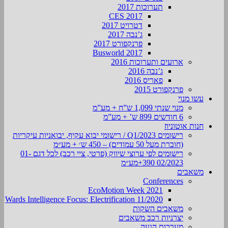
תערוכות 2017
CES 2017
דטרויט 2017
ג’נבה 2017
פרנקפורט 2017
Busworld 2017
ארועים ותערוכות 2016
ג’נבה 2016
פאריס 2016
פרנקפורט 2015
עשו מנוי
מנוי שנתי 1,099 ש”ח + מע”מ
6 חודשים 899 ש’ + מע”מ
חנות אוטוניוז
רישומים Q1/2023 / רישומי יבוא עקיף, יבואניות עיקריות
(חוברת מעל 50 עמודים) – 450 ש׳ + מע״מ
רישומים לפי ערוצי שיווק (פרטי, ציי רכב) לכל דגם 01-
02/2023 390+מע״מ
משאבים
Conferences
EcoMotion Week 2021
Wards Intelligence Focus: Electrification 11/2020
משאבים השקות
יצרניות רכב משאבים
מערכות הנעה