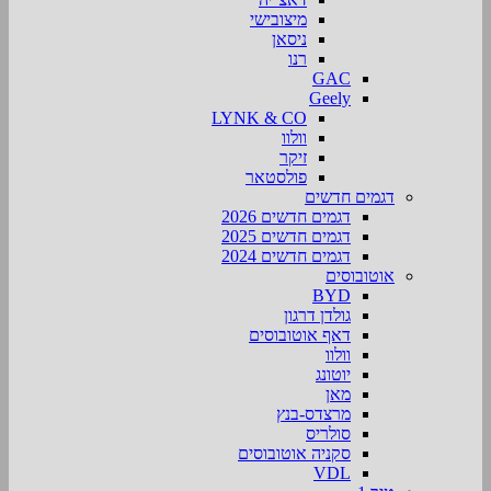
מיצובישי
ניסאן
רנו
GAC
Geely
LYNK & CO
וולוו
זיקר
פולסטאר
דגמים חדשים
דגמים חדשים 2026
דגמים חדשים 2025
דגמים חדשים 2024
אוטובוסים
BYD
גולדן דרגון
דאף אוטובוסים
וולוו
יוטונג
מאן
מרצדס-בנץ
סולריס
סקניה אוטובוסים
VDL