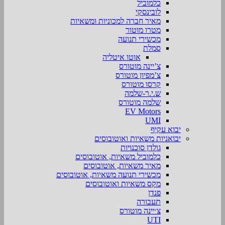
כלמוביל
לובינסקי
מאיר חברה למכוניות ומשאיות
מטרו מוטור
מכשירי תנועה
סמלת
אוטו איטליה
צ’יינה מוטורס
צ’מפיון מוטורס
קרסו מוטורס
ש.י.ר-שלמה
שלמה מוטורס
EV Motors
UMI
יבוא עקיף
יבואניות משאיות ואוטובוסים
גולדן סוכנויות
כלמוביל משאיות, אוטובוסים
מאיר משאיות, אוטובוסים
מכשירי תנועה משאיות, אוטובוסים
מקס משאיות ואוטובוסים
פנדן
תעבורה
צ׳יינה מוטורס
UTI