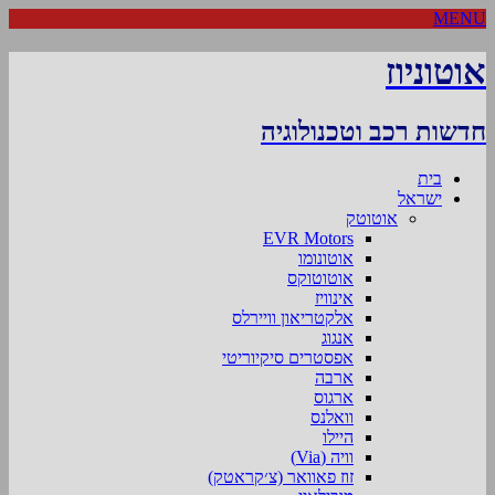
MENU
אוטוניוז
חדשות רכב וטכנולוגיה
בית
ישראל
אוטוטק
EVR Motors
אוטונומו
אוטוטוקס
אינוויז
אלקטריאון וויירלס
אנגוג
אפסטרים סיקיוריטי
ארבה
ארגוס
וואלנס
היילו
וויה (Via)
זוז פאוואר (צ׳קראטק)