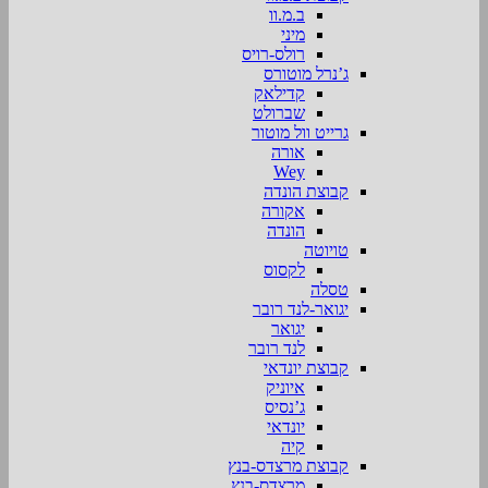
ב.מ.וו
מיני
רולס-רויס
ג’נרל מוטורס
קדילאק
שברולט
גרייט וול מוטור
אורה
Wey
קבוצת הונדה
אקורה
הונדה
טויוטה
לקסוס
טסלה
יגואר-לנד רובר
יגואר
לנד רובר
קבוצת יונדאי
איוניק
ג’נסיס
יונדאי
קיה
קבוצת מרצדס-בנץ
מרצדס-בנץ