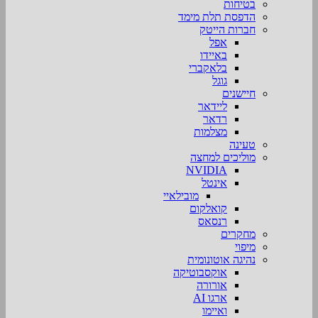
בטיחות
הדפסת תלת מימד
חברות הייטק
אפל
באיידו
בלאקברי
גוגל
חיישנים
ליידאר
רדאר
מצלמות
טעינה
מוליכים למחצה
NVIDIA
אינטל
מובילאיי
קואלקום
רנסאס
מחקרים
מיפוי
נהיגה אוטונומית
אוקסבוטיקה
אורורה
ארגו AI
ואיימו