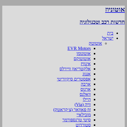
אוטוניוז
חדשות רכב וטכנולוגיה
בית
ישראל
אוטוטק
EVR Motors
אוטונומו
אוטוטוקס
אינוויז
אלקטריאון וויירלס
אנגוג
אפסטרים סיקיוריטי
ארבה
ארגוס
וואלנס
היילו
וויה (Via)
זוז פאוואר (צ׳קראטק)
מובילאיי
סיטי טרנספורמר
סטורדוט