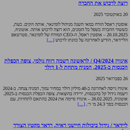
רוצה לרכוש את החברה
20 באוקטובר 2025
אוסטין ראסל הודח במאי השנה מניהול לומינאר, אותה הקים. כעת,
כששווי החברה בשפל כל הזמנים, הוא רוצה לרכוש אותה. אוטוניוז,
20.10.2025 – אוסטין ראסל, ה-CEO המודח של לומינאר, סטרטאפ
הליידאר, הודיע לאחרונה על כוונתו לרכוש
[…]
אינוויז Q4/2024 / לראשונה רשמה רווח גולמי, צופה הכפלת
הכנסות ב-2025, המניה מתחת ל-1 דולר
26 בפברואר 2025
אינוויז גייסה לאחרונה כ-40 מיליון דולר במחיר נמוך, המניה צנחה. ב-2024
רשמה גידול קל בהכנסות, ירידה בהוצאות. צופה הכפלת הכנסות ב-2025.
אוטוניוז, 26.02.2025 – אינוויז סיימה את 2024 בהתאם לתחזיות, עם
הכנסות בסך 24.3 מ׳ ד׳,
[…]
ליידאר / גידול ביכולות חיישני ראיה, רדאר מקטין הצורך