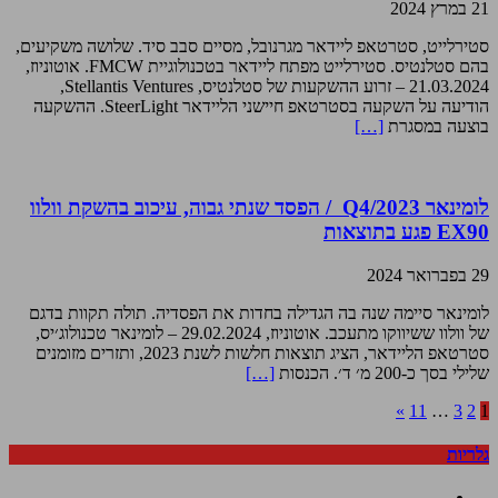
21 במרץ 2024
סטירלייט, סטרטאפ ליידאר מגרנובל, מסיים סבב סיד. שלושה משקיעים,
בהם סטלנטיס. סטירלייט מפתח ליידאר בטכנולוגיית FMCW. אוטוניוז,
21.03.2024 – זרוע ההשקעות של סטלנטיס, Stellantis Ventures,
הודיעה על השקעה בסטרטאפ חיישני הליידאר SteerLight. ההשקעה
בוצעה במסגרת
[…]
לומינאר Q4/2023 / הפסד שנתי גבוה, עיכוב בהשקת וולוו
EX90 פגע בתוצאות
29 בפברואר 2024
לומינאר סיימה שנה בה הגדילה בחדות את הפסדיה. תולה תקוות בדגם
של וולוו ששיווקו מתעכב. אוטוניוז, 29.02.2024 – לומינאר טכנולוג׳יס,
סטרטאפ הליידאר, הציג תוצאות חלשות לשנת 2023, ותזרים מזומנים
שלילי בסך כ-200 מ׳ ד׳. הכנסות
[…]
»
11
…
3
2
1
גלריות