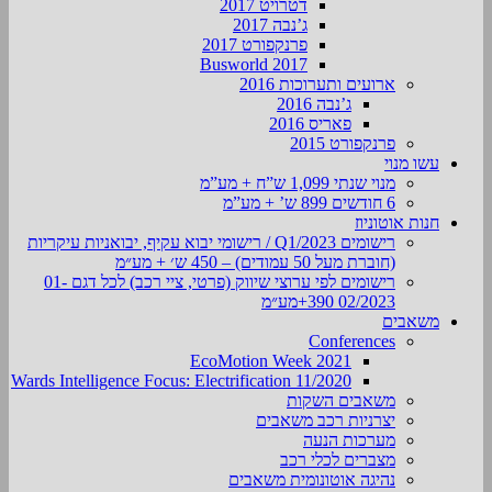
דטרויט 2017
ג’נבה 2017
פרנקפורט 2017
Busworld 2017
ארועים ותערוכות 2016
ג’נבה 2016
פאריס 2016
פרנקפורט 2015
עשו מנוי
מנוי שנתי 1,099 ש”ח + מע”מ
6 חודשים 899 ש’ + מע”מ
חנות אוטוניוז
רישומים Q1/2023 / רישומי יבוא עקיף, יבואניות עיקריות
(חוברת מעל 50 עמודים) – 450 ש׳ + מע״מ
רישומים לפי ערוצי שיווק (פרטי, ציי רכב) לכל דגם 01-
02/2023 390+מע״מ
משאבים
Conferences
EcoMotion Week 2021
Wards Intelligence Focus: Electrification 11/2020
משאבים השקות
יצרניות רכב משאבים
מערכות הנעה
מצברים לכלי רכב
נהיגה אוטונומית משאבים