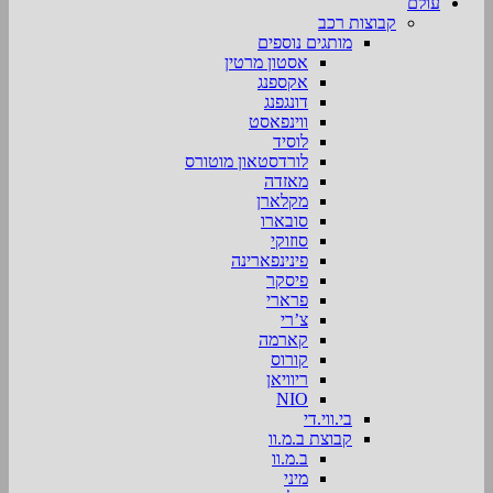
עולם
קבוצות רכב
מותגים נוספים
אסטון מרטין
אקספנג
דונגפנג
ווינפאסט
לוסיד
לורדסטאון מוטורס
מאזדה
מקלארן
סובארו
סוזוקי
פינינפארינה
פיסקר
פרארי
צ’רי
קארמה
קורוס
ריוויאן
NIO
בי.ווי.די
קבוצת ב.מ.וו
ב.מ.וו
מיני