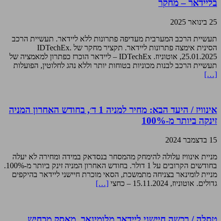
בליידאר – מחקר
25 בינואר 2025
תעשיית הרכב המערבית מעדיפה פתרונות ללא ליידאר. תעשיית הרכב
הסינית אימצה פתרונות ליידאר. תקציר מחקר של IDTechEx.
25.01.2025, אוטוניוז. IDTechEx – ליידאר הוכרז כפתרון למאמציה של
תעשיית הרכב לבנות מכוניות בטוחות יותר וללא נהג לחלוטין, הפועלות
[…]
אינוויז / היעד הבא: מחיר למניה 1 ד׳, בחודש האחרון המניה
זינקה ביותר מ-100%
15 בדצמבר 2024
מניית אינוויז עלולה להימחק מהמסחר בנסדאק במידה ומחירה לא יעלה
בחודשים הקרובים על 1 דולר. בחודש האחרון המניה זינק ביותר מ-100%.
מניית לומינאר בצניחה מתמשכת, הסאי מוכרת חיישני ליידאר בהיקפים
גדולים. אוטוניוז, 15.11.2024 – כחצי
[…]
טסלה / רכשה חיישני ליידאר מלומינאר, מאסק מכחיש