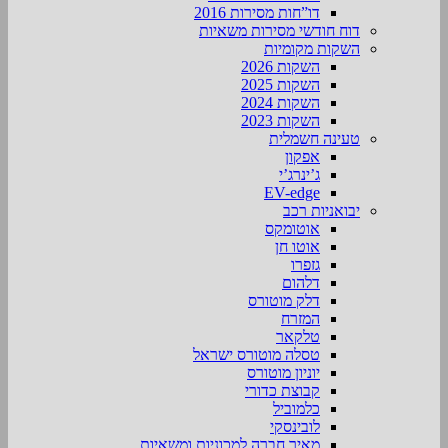
דו”חות מסירות 2016
דוח חודשי מסירות משאיות
השקות מקומיות
השקות 2026
השקות 2025
השקות 2024
השקות 2023
טעינה חשמלית
אפקון
ג’ינרג’י
EV-edge
יבואניות רכב
אוטומקס
אוטו חן
גזפרו
דלהום
דלק מוטורס
המזרח
טלקאר
טסלה מוטורס ישראל
יוניון מוטורס
קבוצת כדורי
כלמוביל
לובינסקי
מאיר חברה למכוניות ומשאיות