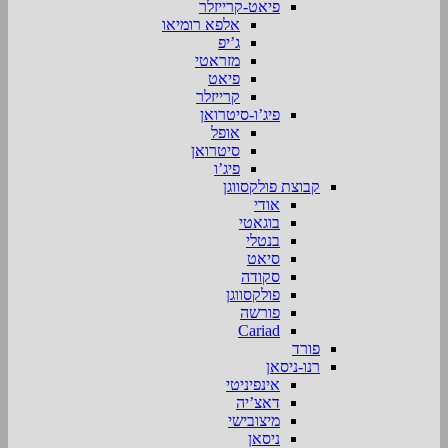
פיאט-קרייזלר
אלפא רומיאו
ג’יפ
מזראטי
פיאט
קרייזלר
פיג’ו-סיטרואן
אופל
סיטרואן
פיג’ו
קבוצת פולקסווגן
אודי
בוגאטי
בנטלי
סיאט
סקודה
פולקסווגן
פורשה
Cariad
פורד
רנו-ניסאן
אינפיניטי
דאצ’יה
מיצובישי
ניסאן