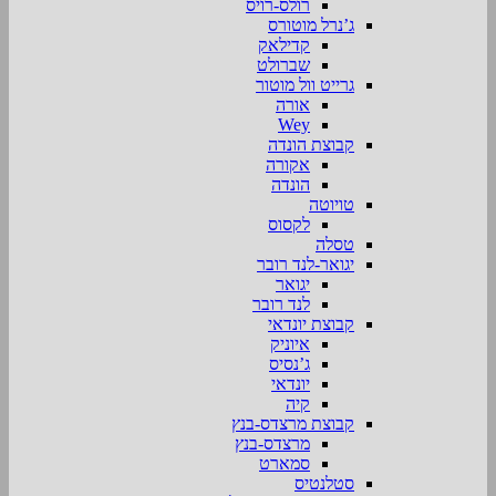
רולס-רויס
ג’נרל מוטורס
קדילאק
שברולט
גרייט וול מוטור
אורה
Wey
קבוצת הונדה
אקורה
הונדה
טויוטה
לקסוס
טסלה
יגואר-לנד רובר
יגואר
לנד רובר
קבוצת יונדאי
איוניק
ג’נסיס
יונדאי
קיה
קבוצת מרצדס-בנץ
מרצדס-בנץ
סמארט
סטלנטיס