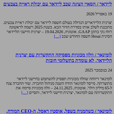
ליידאר / הסאיי הציגה שבב ליידאר עם יכולת ראייה בצבעים
19 באפריל 2026
יצרנית הליידארים הגדולה בעולם חשפה ליידאר עם יכולת ראיית צבעים.
מתכננת לשלב אותו בסדרת הדור הבא. בשנת 2025 רשמה לראשונה
רווח נקי בתקן GAAP. אוטוניוז, 19.04.2026 – יצרנית חיישני הליידאר
הסינית Hesai חשפה החודש שבב
[…]
לומינאר / וולוו מכוניות מפסיקה התקשרות עם יצרנית
הליידאר, לא עומדת בתשלומי חובות
24 בנובמבר 2025
לומינאר דיווחה שוולוו מכוניות תפסיק להשתמש בחיישני ליידאר
מתוצרתה. מייסד לומינאר הודח השנה מניהול החברה. שווי החברה צנח
ל-65 מיליון דולר. אוטוניוז, 24.11.2025 – וולוו מכוניות סיימה את
התקשרותה עם לומינאר, יצרנית חיישני ליידאר, ותסיים
[…]
לומינאר / כשהמניה בשפל, אוסטין ראסל, ה-CEO המודח,