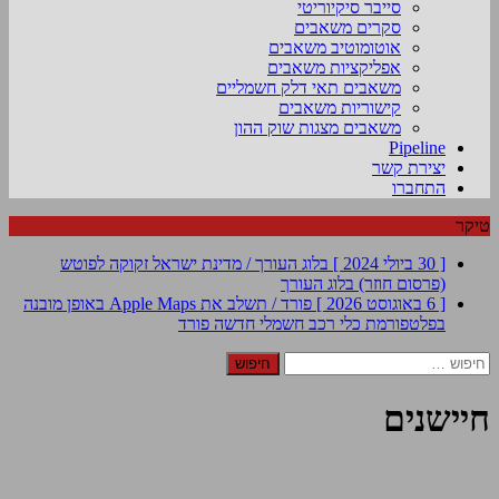
סייבר סיקיוריטי
סקרים משאבים
אוטומוטיב משאבים
אפליקציות משאבים
משאבים תאי דלק חשמליים
קישוריות משאבים
משאבים מצגות שוק ההון
Pipeline
יצירת קשר
התחברו
טיקר
[ 30 ביולי 2024 ]
בלוג העורך / מדינת ישראל זקוקה לפוטש
(פרסום חוזר)
בלוג העורך
[ 6 באוגוסט 2026 ]
פורד / תשלב את Apple Maps באופן מובנה
בפלטפורמת כלי רכב חשמלי חדשה
פורד
חיפוש:
חיישנים