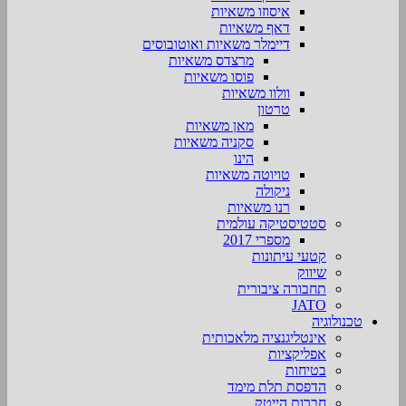
איסוזו משאיות
דאף משאיות
דיימלר משאיות ואוטובוסים
מרצדס משאיות
פוסו משאיות
וולוו משאיות
טרטון
מאן משאיות
סקניה משאיות
הינו
טויוטה משאיות
ניקולה
רנו משאיות
סטטיסטיקה עולמית
מספרי 2017
קטעי עיתונות
שיווק
תחבורה ציבורית
JATO
טכנולוגיה
אינטליגנציה מלאכותית
אפליקציות
בטיחות
הדפסת תלת מימד
חברות הייטק