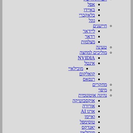
אפל
באיידו
בלאקברי
גוגל
חיישנים
ליידאר
רדאר
מצלמות
טעינה
מוליכים למחצה
NVIDIA
אינטל
מובילאיי
קואלקום
רנסאס
מחקרים
מיפוי
נהיגה אוטונומית
אוקסבוטיקה
אורורה
ארגו AI
ואיימו
טוסימפל
יאנדקס
מובילאיי