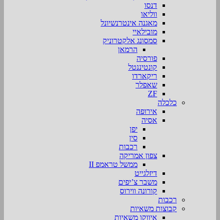
דנסו
ווליאו
מאגנה אינטרנשיונל
מובילאיי
סמסונג אלקטרוניק
הרמאן
פורסיה
קונטיננטל
ריקארדו
שאפלר
ZF
כלכלה
אירופה
אסיה
יפן
סין
רכבות
צפון אמריקה
ממשל טראמפ II
דיזלגייט
משבר צ’יפים
קורונה ווירוס
רכבות
קבוצות משאיות
איווקו משאיות