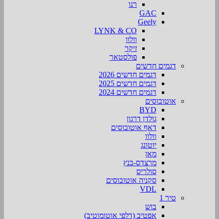
רנו
GAC
Geely
LYNK & CO
וולוו
זיקר
פולסטאר
דגמים חדשים
דגמים חדשים 2026
דגמים חדשים 2025
דגמים חדשים 2024
אוטובוסים
BYD
גולדן דרגון
דאף אוטובוסים
וולוו
יוטונג
מאן
מרצדס-בנץ
סולריס
סקניה אוטובוסים
VDL
טיר 1
בוש
אפטיב (דלפי אוטומוטיב)