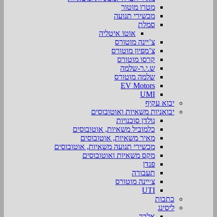
מטרו מוטור
מכשירי תנועה
סמלת
אוטו איטליה
צ’יינה מוטורס
צ’מפיון מוטורס
קרסו מוטורס
ש.י.ר-שלמה
שלמה מוטורס
EV Motors
UMI
יבוא עקיף
יבואניות משאיות ואוטובוסים
גולדן סוכנויות
כלמוביל משאיות, אוטובוסים
מאיר משאיות, אוטובוסים
מכשירי תנועה משאיות, אוטובוסים
מקס משאיות ואוטובוסים
פנדן
תעבורה
צ׳יינה מוטורס
UTI
כתבות
ליסינג
אלבר