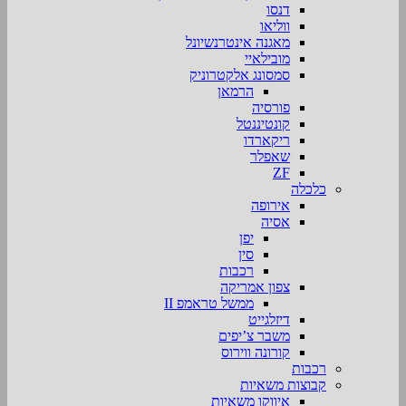
דנסו
ווליאו
מאגנה אינטרנשיונל
מובילאיי
סמסונג אלקטרוניק
הרמאן
פורסיה
קונטיננטל
ריקארדו
שאפלר
ZF
כלכלה
אירופה
אסיה
יפן
סין
רכבות
צפון אמריקה
ממשל טראמפ II
דיזלגייט
משבר צ’יפים
קורונה ווירוס
רכבות
קבוצות משאיות
איווקו משאיות