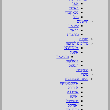
אפל
באיידו
בלאקברי
גוגל
חיישנים
ליידאר
רדאר
מצלמות
טעינה
מוליכים למחצה
NVIDIA
אינטל
מובילאיי
קואלקום
רנסאס
מחקרים
מיפוי
נהיגה אוטונומית
אוקסבוטיקה
אורורה
ארגו AI
ואיימו
טוסימפל
יאנדקס
מובילאיי