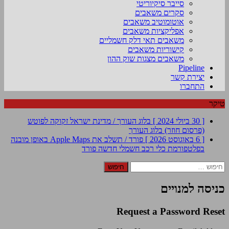
סייבר סיקיוריטי
סקרים משאבים
אוטומוטיב משאבים
אפליקציות משאבים
משאבים תאי דלק חשמליים
קישוריות משאבים
משאבים מצגות שוק ההון
Pipeline
יצירת קשר
התחברו
טיקר
[ 30 ביולי 2024 ]
בלוג העורך / מדינת ישראל זקוקה לפוטש
(פרסום חוזר)
בלוג העורך
[ 6 באוגוסט 2026 ]
פורד / תשלב את Apple Maps באופן מובנה
בפלטפורמת כלי רכב חשמלי חדשה
פורד
חיפוש:
כניסה למנויים
Request a Password Reset