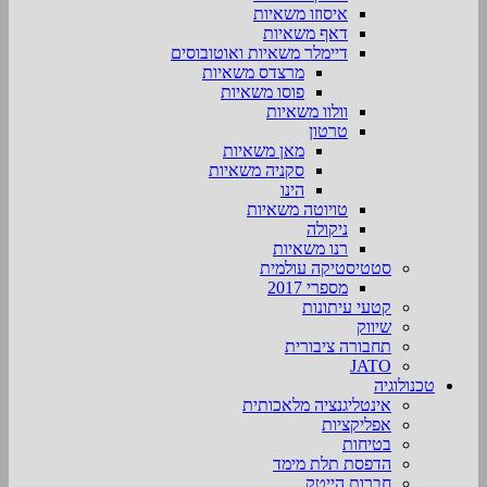
איסוזו משאיות
דאף משאיות
דיימלר משאיות ואוטובוסים
מרצדס משאיות
פוסו משאיות
וולוו משאיות
טרטון
מאן משאיות
סקניה משאיות
הינו
טויוטה משאיות
ניקולה
רנו משאיות
סטטיסטיקה עולמית
מספרי 2017
קטעי עיתונות
שיווק
תחבורה ציבורית
JATO
טכנולוגיה
אינטליגנציה מלאכותית
אפליקציות
בטיחות
הדפסת תלת מימד
חברות הייטק