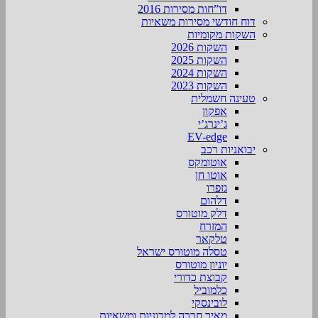
דו”חות מסירות 2016
דוח חודשי מסירות משאיות
השקות מקומיות
השקות 2026
השקות 2025
השקות 2024
השקות 2023
טעינה חשמלית
אפקון
ג’ינרג’י
EV-edge
יבואניות רכב
אוטומקס
אוטו חן
גזפרו
דלהום
דלק מוטורס
המזרח
טלקאר
טסלה מוטורס ישראל
יוניון מוטורס
קבוצת כדורי
כלמוביל
לובינסקי
מאיר חברה למכוניות ומשאיות