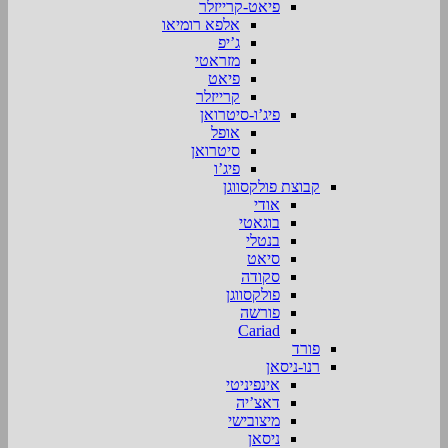
פיאט-קרייזלר
אלפא רומיאו
ג’יפ
מזראטי
פיאט
קרייזלר
פיג’ו-סיטרואן
אופל
סיטרואן
פיג’ו
קבוצת פולקסווגן
אודי
בוגאטי
בנטלי
סיאט
סקודה
פולקסווגן
פורשה
Cariad
פורד
רנו-ניסאן
אינפיניטי
דאצ’יה
מיצובישי
ניסאן