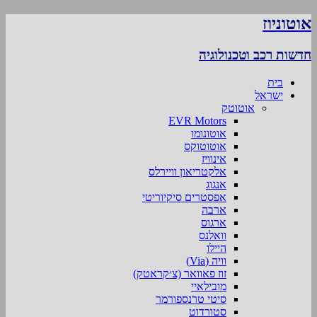
אוטוניוז
חדשות רכב וטכנולוגיה
בית
ישראל
אוטוטק
EVR Motors
אוטונומו
אוטוטוקס
אינוויז
אלקטריאון וויירלס
אנגוג
אפסטרים סיקיוריטי
ארבה
ארגוס
וואלנס
היילו
וויה (Via)
זוז פאוואר (צ׳קראטק)
מובילאיי
סיטי טרנספורמר
סטורדוט