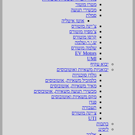
מטרו מוטור
מכשירי תנועה
סמלת
אוטו איטליה
צ’יינה מוטורס
צ’מפיון מוטורס
קרסו מוטורס
ש.י.ר-שלמה
שלמה מוטורס
EV Motors
UMI
יבוא עקיף
יבואניות משאיות ואוטובוסים
גולדן סוכנויות
כלמוביל משאיות, אוטובוסים
מאיר משאיות, אוטובוסים
מכשירי תנועה משאיות, אוטובוסים
מקס משאיות ואוטובוסים
פנדן
תעבורה
צ׳יינה מוטורס
UTI
כתבות
ליסינג
אלבר