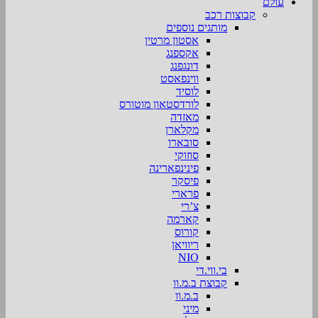
עולם
קבוצות רכב
מותגים נוספים
אסטון מרטין
אקספנג
דונגפנג
ווינפאסט
לוסיד
לורדסטאון מוטורס
מאזדה
מקלארן
סובארו
סוזוקי
פינינפארינה
פיסקר
פרארי
צ’רי
קארמה
קורוס
ריוויאן
NIO
בי.ווי.די
קבוצת ב.מ.וו
ב.מ.וו
מיני