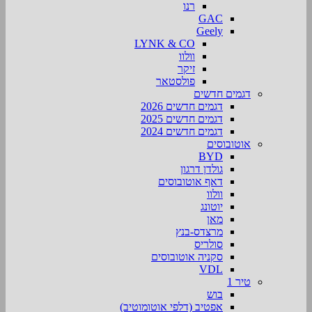
רנו
GAC
Geely
LYNK & CO
וולוו
זיקר
פולסטאר
דגמים חדשים
דגמים חדשים 2026
דגמים חדשים 2025
דגמים חדשים 2024
אוטובוסים
BYD
גולדן דרגון
דאף אוטובוסים
וולוו
יוטונג
מאן
מרצדס-בנץ
סולריס
סקניה אוטובוסים
VDL
טיר 1
בוש
אפטיב (דלפי אוטומוטיב)