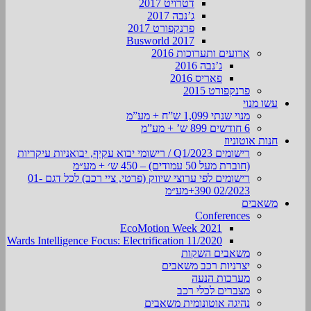
דטרויט 2017
ג’נבה 2017
פרנקפורט 2017
Busworld 2017
ארועים ותערוכות 2016
ג’נבה 2016
פאריס 2016
פרנקפורט 2015
עשו מנוי
מנוי שנתי 1,099 ש”ח + מע”מ
6 חודשים 899 ש’ + מע”מ
חנות אוטוניוז
רישומים Q1/2023 / רישומי יבוא עקיף, יבואניות עיקריות
(חוברת מעל 50 עמודים) – 450 ש׳ + מע״מ
רישומים לפי ערוצי שיווק (פרטי, ציי רכב) לכל דגם 01-
02/2023 390+מע״מ
משאבים
Conferences
EcoMotion Week 2021
Wards Intelligence Focus: Electrification 11/2020
משאבים השקות
יצרניות רכב משאבים
מערכות הנעה
מצברים לכלי רכב
נהיגה אוטונומית משאבים