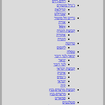
רולס-רויס
ג’נרל מוטורס
קדילאק
שברולט
גרייט וול מוטור
אורה
Wey
קבוצת הונדה
אקורה
הונדה
טויוטה
לקסוס
טסלה
יגואר-לנד רובר
יגואר
לנד רובר
קבוצת יונדאי
איוניק
ג’נסיס
יונדאי
קיה
קבוצת מרצדס-בנץ
מרצדס-בנץ
סמארט
סטלנטיס