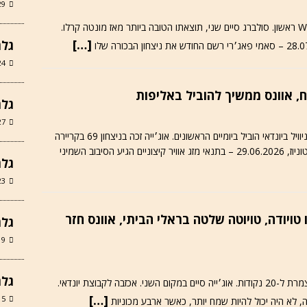
29 ביוני 
סאמי פאג׳רי, נהגה הצעיר של טויוטה זכה בניצחון WRC ראשון. סולברג סיים שני, תוצאתו הטובה ביותר מאז מונטה קרלו.
[…]
גלר
24 במאי 6
גלריה
27 במרץ 6
ראלי שנערך בתנאי מזג אוויר קיצוניים הוכרע בתקרים. ניוויל ביונדאי הוביל ביומיים הראשונים. אוג׳ייה זכה בניצחון 69 בקריירה
יבוב השמיני
גלרי
23 במרץ 6
יגה של אקיו טויודה, טויוטה שלטה בראלי הביתי, אוונס חזר
גלרי
19 במרץ 6
גלרי
אלפין אוונס זכה בניצחונו השני העונה, הגדיל הפער בצמרת ל-20 נקודות. אוג׳ייה סיים במקום השני. אכזבה לקבוצת יונדאי.
[…]
15 במרץ 6