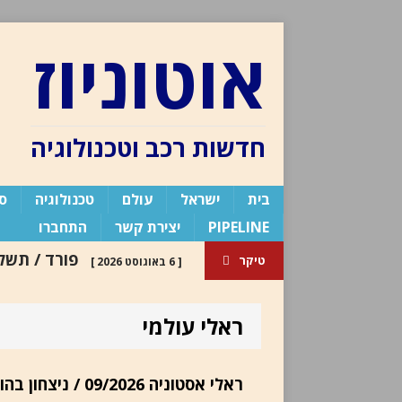
אוטוניוז
חדשות רכב וטכנולוגיה
בית
ישראל
עולם
טכנולוגיה
ספ
PIPELINE
יצירת קשר
התחברו
טיקר
[ 6 באוגוסט 2026 ]
כלי רכב חשמלי חדשה
פור
ראלי עולמי
בלוג העורך /
[ 30 ביולי 2024 ]
העורך
ראלי אסטוניה 09/2026 / ניצחון בהורה לפאג׳רי, ראלי נוסף בשליטת טויוטה