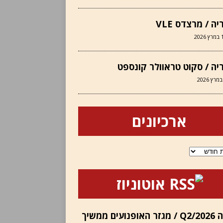
יה / מרצדס VLE
202
יה / סקוט טראוולר קונספט
ארכיונים
ם
אוטוניוז
הונדה Q2/2026 / מגזר האופנועים ממשיך