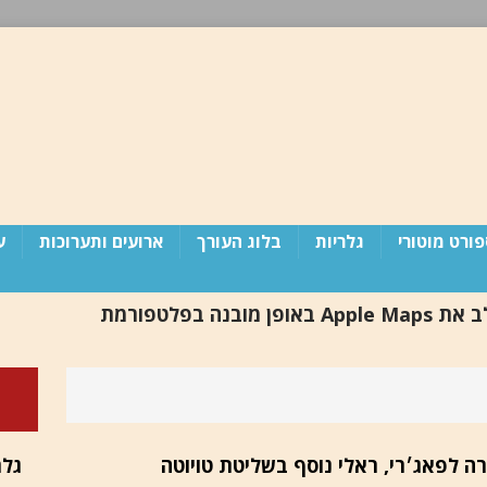
ורט מוטורי
גלריות
בלוג העורך
ארועים ותערוכות
ע
פורד / תשלב את Apple Maps באופן מובנה בפלטפורמת
ד
 מדינת ישראל זקוקה לפוטש (פרסום חוזר)
בלוג
גלר