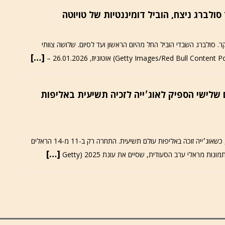
זג אוויר מושלג, קר. סולברג השבדי הוביל החל מהיום הראשון ועד לסיום. שלושה צוותי
[…]
סעודית 14/2025 / מקום שלישי הספיק לאוג׳ייה לזכיה תשיעית באליפות
אליפות העולם לנהגים הוכרעה ביום האחרון של העונה, כשאוג׳ייה זוכה באליפות עולם תשיעית. התחרה רק ב-11 מ-14 הראלים
[…]
ות מראלי ערב הסעודית, שסיים את עונת 2025 (Getty