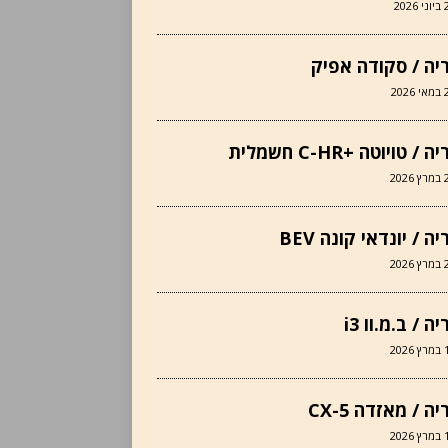
2026
יה / סקודה אפיק
202
 / טויוטה +C-HR חשמלית
202
ה / יונדאי קונה BEV
202
ה / ב.מ.וו i3
202
ה / מאזדה CX-5
202