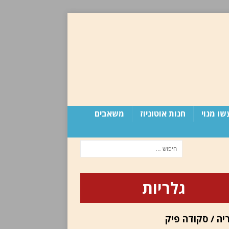
שו מנוי
חנות אוטוניוז
משאבים
גלריות
יה / סקודה פיק