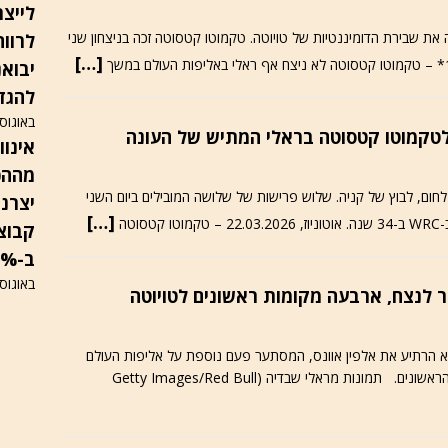
לייצר
 את שבירת הדומיננטיות של טויוטה. טקמוטו קטסוטה זכה בניצחון שני
לרווח
[…]
להגדי
באוגוסט 6
מההכ
הקרח של שבדיה, מתחרי ה-WRC, הגיעו לחום, לבוץ של קניה. שלוש פרישות של שלושה המובילים ביום השני
יצרני
[…]
טה
ב-13%, מעבר לרווח נקי, המניה בשפל
באוגוסט 6
לא הרתיע את אלפין אוונס, המסתער פעם נוספת על אליפות העולם
בראלי. ארבע מכןניות טויוטה סיימו בארבעה המקומות הראשונים. תמונות מראלי שבדיה (Getty Images/Red Bull