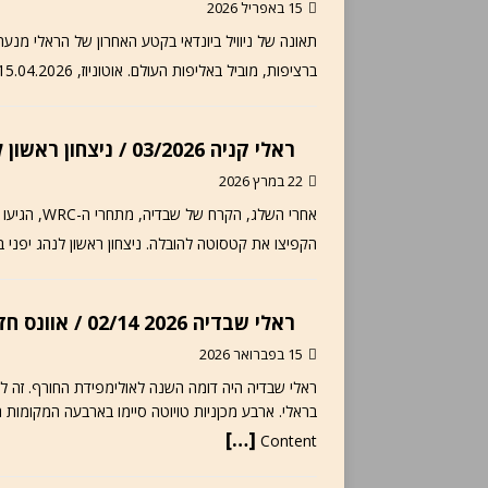
15 באפריל 2026
תאונה של ניוויל ביונדאי בקטע האחרון של הראלי מנעה
ברציפות, מוביל באליפות העולם. אוטוניוז, 15.04.2026* – טקמוטו קטסוטה לא ניצח אף ראלי באליפות העולם במשך
ראלי קניה 03/2026 / ניצחון ראשון לטקמוטו קטסוטה בראלי המתיש של העונה
22 במרץ 2026
אחרי השלג, 
הקפיצו את קטסוטה להובלה. ניצחון ראשון לנהג יפני ב-WRC ב-34 שנה. אוטוניוז, 22.03.2026 – טקמוטו קטסו
ראלי שבדיה 2026 02/14 / אוונס חזר לנצח, ארבעה מקומות ראשונים לטויוטה
15 בפברואר 2026
ראלי שבדיה היה דומה השנה לאולימפידת החורף. זה 
[…]
Content