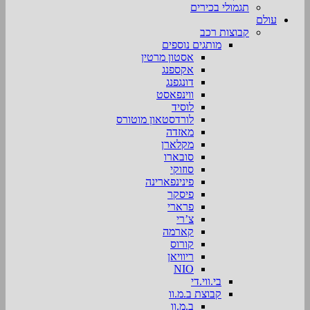
תגמולי בכירים
עולם
קבוצות רכב
מותגים נוספים
אסטון מרטין
אקספנג
דונגפנג
ווינפאסט
לוסיד
לורדסטאון מוטורס
מאזדה
מקלארן
סובארו
סוזוקי
פינינפארינה
פיסקר
פרארי
צ’רי
קארמה
קורוס
ריוויאן
NIO
בי.ווי.די
קבוצת ב.מ.וו
ב.מ.וו