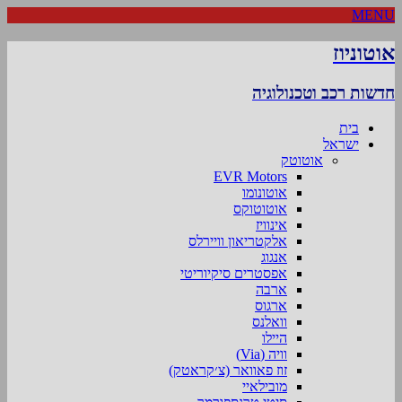
MENU
אוטוניוז
חדשות רכב וטכנולוגיה
בית
ישראל
אוטוטק
EVR Motors
אוטונומו
אוטוטוקס
אינוויז
אלקטריאון וויירלס
אנגוג
אפסטרים סיקיוריטי
ארבה
ארגוס
וואלנס
היילו
וויה (Via)
זוז פאוואר (צ׳קראטק)
מובילאיי