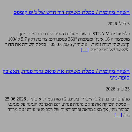
השקה מקומית / סמלת משיקה דור חדש של ג’יפ קומפס
5 ביולי 2026
פלטפורמת STLA M חדשה, מערכת הנעה הייבריד ביניים. מסך
מולטימדיה 16 אינץ’ ומצלמות 360° כסטנדרט; צריכת דלק 5.7 ל’/100
ק”מ. שתי רמות גימור. אוטוניוז, 05.07.2026 – סמלת השיקה את הדור
השלישי של ג׳יפ קומפס
[…]
השקה מקומית / סמלת משיקה את פיאט גרנד פנדה, האצ׳בק
סופר-מיני
25 ביוני 2026
מנוע טורבו בנזין 1.2 הייבריד ביניים. 2 רמות גימור. אוטוניוז, 25.06.2026
– סמלת השיקה את פיאט גרנדה פנדה, דגם האצ׳בק הנמנה על סגמנט
הסופר-מיני, אך מציג מראה ופרופורציות של רכב פנאי עירוני עם מרווח
גחון
[…]