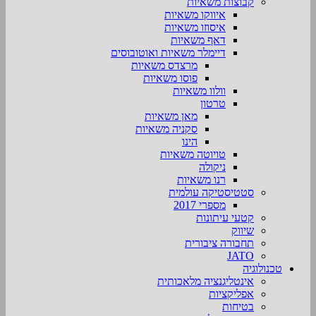
קבוצות משאיות
איווקו משאיות
איסוזו משאיות
דאף משאיות
דיימלר משאיות ואוטובוסים
מרצדס משאיות
פוסו משאיות
וולוו משאיות
טרטון
מאן משאיות
סקניה משאיות
הינו
טויוטה משאיות
ניקולה
רנו משאיות
סטטיסטיקה עולמית
מספרי 2017
קטעי עיתונות
שיווק
תחבורה ציבורית
JATO
טכנולוגיה
אינטליגנציה מלאכותית
אפליקציות
בטיחות