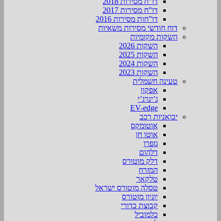
דו”ח מסירות 2018
דו”ח מסירות 2017
דו”חות מסירות 2016
דוח חודשי מסירות משאיות
השקות מקומיות
השקות 2026
השקות 2025
השקות 2024
השקות 2023
טעינה חשמלית
אפקון
ג’ינרג’י
EV-edge
יבואניות רכב
אוטומקס
אוטו חן
גזפרו
דלהום
דלק מוטורס
המזרח
טלקאר
טסלה מוטורס ישראל
יוניון מוטורס
קבוצת כדורי
כלמוביל