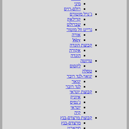
מיני
רולס-רויס
ג’נרל מוטורס
קדילאק
שברולט
גרייט וול מוטור
אורה
Wey
קבוצת הונדה
אקורה
הונדה
טויוטה
לקסוס
טסלה
יגואר-לנד רובר
יגואר
לנד רובר
קבוצת יונדאי
איוניק
ג’נסיס
יונדאי
קיה
קבוצת מרצדס-בנץ
מרצדס-בנץ
סמארט