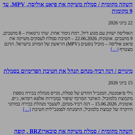
השקה מקומית / סמלת משיקה את פיאט אוליסה, MPV, עד
9 מקומות
22 ביוני 2026
האוליסה ישווק עם מנוע דיזל, רמת גימור אחת. שתי גרסאות – 8 מושבים,
9 מושבים. אוטוניוז, 22.06.2026 – חטיבת סמלת לעסקים משיקה את
פיאט אוליסה – מוביל נוסעים (MPV) הראשון של המותג בישראל. הדגם
מצטרף
[…]
מינויים / דנה רביד-מנחם תנהל את חטיבת הפרימיום בסמלת
15 ביוני 2026
גילי פיאמנטה, המנכ״ל החדש של סמלת, מגייס מנהלת בכירה נוספת
מקבוצת כלמוביל. האתגר המרכזי שיפור במכירות אלפא רומיאו, ג׳יפ.
אוטוניוז, 15.06.2026 – דנה רביד-מנחם, לשעבר מנהלת בכירה במותגי
היוקרה של קבוצת כלמוביל, התמנתה לסמנכ”לית חטיבת
[…]
השקה מקומית / סמלת משיקה את סובארוBRZ , קופה