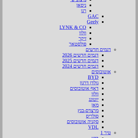
ניסאן
רנו
GAC
Geely
LYNK & CO
וולוו
זיקר
פולסטאר
דגמים חדשים
דגמים חדשים 2026
דגמים חדשים 2025
דגמים חדשים 2024
אוטובוסים
BYD
גולדן דרגון
דאף אוטובוסים
וולוו
יוטונג
מאן
מרצדס-בנץ
סולריס
סקניה אוטובוסים
VDL
טיר 1