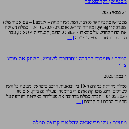
מסטיישן לקרוסאובר
24 במאי 2026
מסטיישן מוגבה לקרוסאובר. רמת גימור אחת – Luxury – עם אבזור מלא
ומערכת EyeSight מהדור החדש. אוטוניוז, 24.05.2026 – סמלת השיקה
את הדור החדש של סובארו Outback. הדגם, קטגוריית D-SUV, עבר
ממרכב בתצורת סטיישן מוגבה
[…]
סמלת / פעילות החברה מתרחבת לשווייץ, תשווק את מותג
צ׳רי
4 במאי 2026
סמלת מדורגת במקום ה-10 בין יבואניות הרכב בישראל, מביטה כל הזמן
לשווקים זרים. משווקת את צ׳רי ברומניה, פעילה גם ביוון. אוטוניוז,
04.05.2026 – חברת סמלת מרחיבה את פעילותה באירופה והודיעה על
חתימת הסכם עם קבוצת
[…]
מינויים / גילי פרייאנטה ינהל את קבוצת סמלת