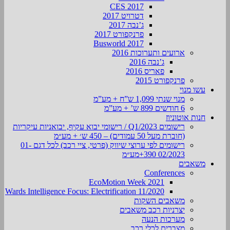
CES 2017
דטרויט 2017
ג’נבה 2017
פרנקפורט 2017
Busworld 2017
ארועים ותערוכות 2016
ג’נבה 2016
פאריס 2016
פרנקפורט 2015
עשו מנוי
מנוי שנתי 1,099 ש”ח + מע”מ
6 חודשים 899 ש’ + מע”מ
חנות אוטוניוז
רישומים Q1/2023 / רישומי יבוא עקיף, יבואניות עיקריות
(חוברת מעל 50 עמודים) – 450 ש׳ + מע״מ
רישומים לפי ערוצי שיווק (פרטי, ציי רכב) לכל דגם 01-
02/2023 390+מע״מ
משאבים
Conferences
EcoMotion Week 2021
Wards Intelligence Focus: Electrification 11/2020
משאבים השקות
יצרניות רכב משאבים
מערכות הנעה
מצברים לכלי רכב