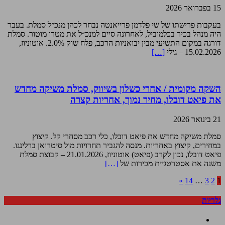
15 בפברואר 2026
בעקבות פרישתו של שי פלדמן פרייאנטה נבחר לכהן מנכ״ל סמלת. בעבר
היה מנהל בכיר בכלמוביל, לאחרונה סיים למנכ״ל את מטרו מוטור. סמלת
דורגה במקום התשיעי מבין יבואניות הרכב, פלח שוק 2.0%. אוטוניוז,
15.02.2026 – גילי
[…]
השקה מקומית / אחרי כשלון בשיווק, סמלת משיקה מחדש
את פיאט דובלו, מחיר נמוך, אחריות קצרה
21 בינואר 2026
סמלת משיקה מחדש את פיאט דובלו, כלי רכב מסחרי קל. קיצוץ
במחירים, קיצוץ באחריות. מנסה להגביר תחרויות מול סיטרואן ברלינגו.
פיאט דובלו, נכון לקרב (פיאט) אוטוניוז, 21.01.2026 – קבוצת סמלת
משנה את אסטרטגיית מכירות של
[…]
»
14
…
3
2
1
גלריות