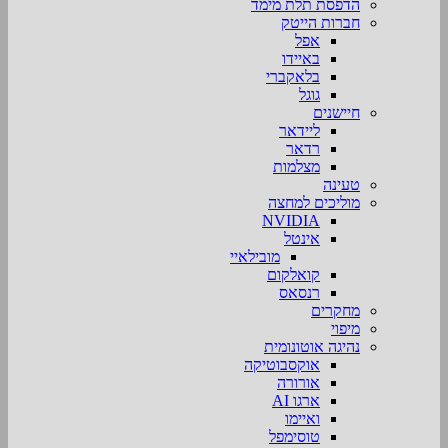
הדפסת תלת מימד
חברות הייטק
אפל
באיידו
בלאקברי
גוגל
חיישנים
ליידאר
רדאר
מצלמות
טעינה
מוליכים למחצה
NVIDIA
אינטל
מובילאיי
קואלקום
רנסאס
מחקרים
מיפוי
נהיגה אוטונומית
אוקסבוטיקה
אורורה
ארגו AI
ואיימו
טוסימפל