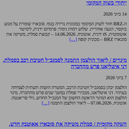
ייחודי בשוק המקומי
14 ביוני 2026
ה-BRZ חוזר לשוק המקומי כמכונית נדירה בנוף. סובארו שומרת על מנוע
בוקסר, הנעה אחורית. שלוש רמות גימור: פרמיום ידנית, לימיטד
אוטומטית, tS ידנית. אוטוניוז, 14.06.2026 – קבוצת סמלת, משיקה את
סובארו BRZ – מכונית קופה
[…]
מינויים / ליאור הולצמן התמנה לסמנכ״ל חטיבת רכב בסמלת,
דני איטליאנו פרש מהחברה
7 ביוני 2026
הולצמן יכהן כסמנכ״ל חטיבת הרכב, המטרה הקמת תשתית לצמיחה
בעתיד. דני איטליאנו, מבכירי סמלת במשך שנים פרש מהחברה. מינוי
הולצמן הוא המינוי הראשון החשוב של המנכ״ל החדש, גילי פריאנטה.
אוטוניוז, 07.06.2026 – ליאור הולצמן התמנה
[…]
השקה מקומית / סמלת משיקה את סובארו אאוטבק חדש,