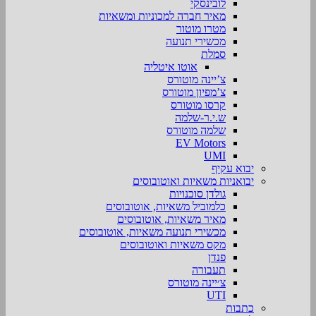
לובינסקי
מאיר חברה למכוניות ומשאיות
מטרו מוטור
מכשירי תנועה
סמלת
אוטו איטליה
צ’יינה מוטורס
צ’מפיון מוטורס
קרסו מוטורס
ש.י.ר-שלמה
שלמה מוטורס
EV Motors
UMI
יבוא עקיף
יבואניות משאיות ואוטובוסים
גולדן סוכנויות
כלמוביל משאיות, אוטובוסים
מאיר משאיות, אוטובוסים
מכשירי תנועה משאיות, אוטובוסים
מקס משאיות ואוטובוסים
פנדן
תעבורה
צ׳יינה מוטורס
UTI
כתבות