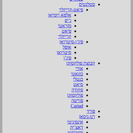
סטלנטיס
פיאט-קרייזלר
אלפא רומיאו
ג’יפ
מזראטי
פיאט
קרייזלר
פיג’ו-סיטרואן
אופל
סיטרואן
פיג’ו
קבוצת פולקסווגן
אודי
בוגאטי
בנטלי
סיאט
סקודה
פולקסווגן
פורשה
Cariad
פורד
רנו-ניסאן
אינפיניטי
דאצ’יה
מיצובישי