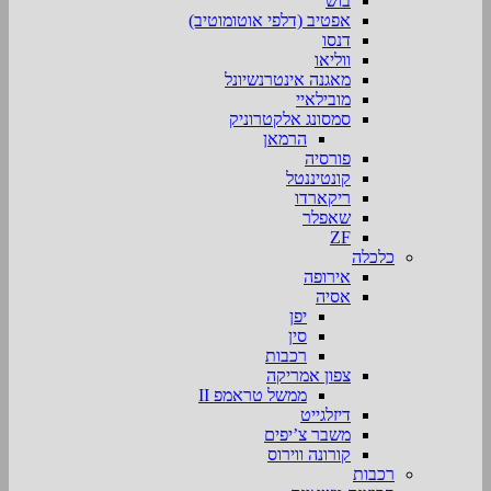
בוש
אפטיב (דלפי אוטומוטיב)
דנסו
ווליאו
מאגנה אינטרנשיונל
מובילאיי
סמסונג אלקטרוניק
הרמאן
פורסיה
קונטיננטל
ריקארדו
שאפלר
ZF
כלכלה
אירופה
אסיה
יפן
סין
רכבות
צפון אמריקה
ממשל טראמפ II
דיזלגייט
משבר צ’יפים
קורונה ווירוס
רכבות