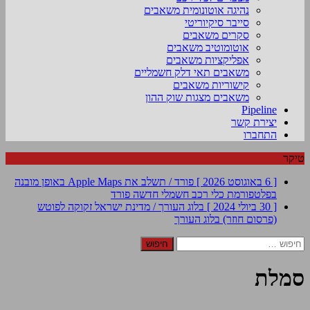
נהיגה אוטונומית משאבים
סייבר סיקיוריטי
סקרים משאבים
אוטומוטיב משאבים
אפליקציות משאבים
משאבים תאי דלק חשמליים
קישוריות משאבים
משאבים מצגות שוק ההון
Pipeline
יצירת קשר
התחברו
טיקר
[ 6 באוגוסט 2026 ]
פורד / תשלב את Apple Maps באופן מובנה
בפלטפורמת כלי רכב חשמלי חדשה
פורד
[ 30 ביולי 2024 ]
בלוג העורך / מדינת ישראל זקוקה לפוטש
(פרסום חוזר)
בלוג העורך
חיפוש:
סמלת