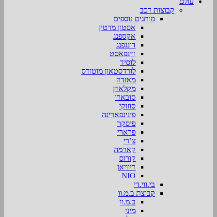
עולם
קבוצות רכב
מותגים נוספים
אסטון מרטין
אקספנג
דונגפנג
ווינפאסט
לוסיד
לורדסטאון מוטורס
מאזדה
מקלארן
סובארו
סוזוקי
פינינפארינה
פיסקר
פרארי
צ’רי
קארמה
קורוס
ריוויאן
NIO
בי.ווי.די
קבוצת ב.מ.וו
ב.מ.וו
מיני