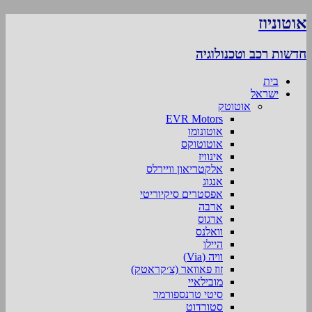
אוטוניוז
חדשות רכב וטכנולוגיה
בית
ישראל
אוטוטק
EVR Motors
אוטונומו
אוטוטוקס
אינוויז
אלקטריאון וויירלס
אנגוג
אפסטרים סיקיוריטי
ארבה
ארגוס
וואלנס
היילו
וויה (Via)
זוז פאוואר (צ׳קראטק)
מובילאיי
סיטי טרנספורמר
סטורדוט