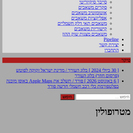
סייבר סיקיוריטי
סקרים משאבים
אוטומוטיב משאבים
אפליקציות משאבים
משאבים תאי דלק חשמליים
קישוריות משאבים
משאבים מצגות שוק ההון
Pipeline
יצירת קשר
התחברו
טיקר
[ 30 ביולי 2024 ]
בלוג העורך / מדינת ישראל זקוקה לפוטש
(פרסום חוזר)
בלוג העורך
[ 6 באוגוסט 2026 ]
פורד / תשלב את Apple Maps באופן מובנה
בפלטפורמת כלי רכב חשמלי חדשה
פורד
חיפוש:
מטרופולין