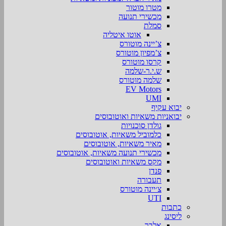
מטרו מוטור
מכשירי תנועה
סמלת
אוטו איטליה
צ’יינה מוטורס
צ’מפיון מוטורס
קרסו מוטורס
ש.י.ר-שלמה
שלמה מוטורס
EV Motors
UMI
יבוא עקיף
יבואניות משאיות ואוטובוסים
גולדן סוכנויות
כלמוביל משאיות, אוטובוסים
מאיר משאיות, אוטובוסים
מכשירי תנועה משאיות, אוטובוסים
מקס משאיות ואוטובוסים
פנדן
תעבורה
צ׳יינה מוטורס
UTI
כתבות
ליסינג
אלבר