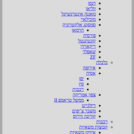
דנסו
ווליאו
מאגנה אינטרנשיונל
מובילאיי
סמסונג אלקטרוניק
הרמאן
פורסיה
קונטיננטל
ריקארדו
שאפלר
ZF
כלכלה
אירופה
אסיה
יפן
סין
רכבות
צפון אמריקה
ממשל טראמפ II
דיזלגייט
משבר צ’יפים
קורונה ווירוס
רכבות
קבוצות משאיות
איווקו משאיות