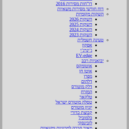
דו”חות מסירות 2016
דוח חודשי מסירות משאיות
השקות מקומיות
השקות 2026
השקות 2025
השקות 2024
השקות 2023
טעינה חשמלית
אפקון
ג’ינרג’י
EV-edge
יבואניות רכב
אוטומקס
אוטו חן
גזפרו
דלהום
דלק מוטורס
המזרח
טלקאר
טסלה מוטורס ישראל
יוניון מוטורס
קבוצת כדורי
כלמוביל
לובינסקי
מאיר חברה למכוניות ומשאיות