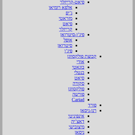
פיאט-קרייזלר
אלפא רומיאו
ג’יפ
מזראטי
פיאט
קרייזלר
פיג’ו-סיטרואן
אופל
סיטרואן
פיג’ו
קבוצת פולקסווגן
אודי
בוגאטי
בנטלי
סיאט
סקודה
פולקסווגן
פורשה
Cariad
פורד
רנו-ניסאן
אינפיניטי
דאצ’יה
מיצובישי
ניסאן