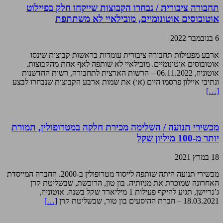
תחבורה ציבורית / נבחרו הקבוצות שייקחו חלק בפיילוט
אוטובוסים אוטונומיים, מובילאיי לא משתתפת
6 בנובמבר 2022
ארבע מפעילות תחבורה ציבורית עומדות בראשות קבוצות שינסו
אוטובוסים אוטונומיים. מובילאיי לא שותפה לאף אחת מהקבוצות.
אוטוניוז, 06.11.2022 – הרשות הארצית לתחבורה, רשות החדשנות
ונתיבי איילון פרסמו היום (א׳) את שמות ארבע הקבוצות שנבחרו לבצע
[…]
מכשירי תנועה / השלימה מכירת חלקה במטרופולין, תמורת
יותר מ-100 מיליון שקל
18 במרץ 2021
מכשירי תנועה היתה שותפה לייסוד מטרופולין ב-2000. החברה המייסדת
האחרונה שמוכרת את מניותיה. בון טון, הרוכשת, שבשליטת קרן
ג’נריישן, תגיע להיקף פעילות 1 מיליארד שקל בשנה. אוטוניוז,
18.03.2021 – חברת ההיסעים בון טור, שבשליטת קרן
[…]