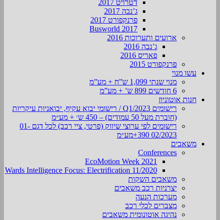
דטרויט 2017
ג’נבה 2017
פרנקפורט 2017
Busworld 2017
ארועים ותערוכות 2016
ג’נבה 2016
פאריס 2016
פרנקפורט 2015
עשו מנוי
מנוי שנתי 1,099 ש”ח + מע”מ
6 חודשים 899 ש’ + מע”מ
חנות אוטוניוז
רישומים Q1/2023 / רישומי יבוא עקיף, יבואניות עיקריות
(חוברת מעל 50 עמודים) – 450 ש׳ + מע״מ
רישומים לפי ערוצי שיווק (פרטי, ציי רכב) לכל דגם 01-
02/2023 390+מע״מ
משאבים
Conferences
EcoMotion Week 2021
Wards Intelligence Focus: Electrification 11/2020
משאבים השקות
יצרניות רכב משאבים
מערכות הנעה
מצברים לכלי רכב
נהיגה אוטונומית משאבים