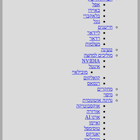
אפל
באיידו
בלאקברי
גוגל
חיישנים
ליידאר
רדאר
מצלמות
טעינה
מוליכים למחצה
NVIDIA
אינטל
מובילאיי
קואלקום
רנסאס
מחקרים
מיפוי
נהיגה אוטונומית
אוקסבוטיקה
אורורה
ארגו AI
ואיימו
טוסימפל
יאנדקס
מובילאיי