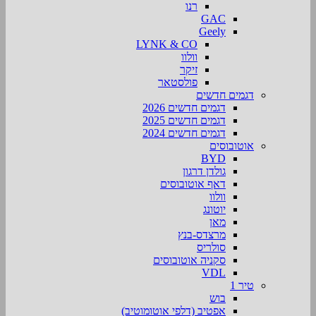
רנו
GAC
Geely
LYNK & CO
וולוו
זיקר
פולסטאר
דגמים חדשים
דגמים חדשים 2026
דגמים חדשים 2025
דגמים חדשים 2024
אוטובוסים
BYD
גולדן דרגון
דאף אוטובוסים
וולוו
יוטונג
מאן
מרצדס-בנץ
סולריס
סקניה אוטובוסים
VDL
טיר 1
בוש
אפטיב (דלפי אוטומוטיב)