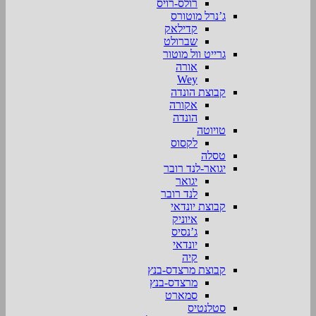
רולס-רויס
ג’נרל מוטורס
קדילאק
שברולט
גרייט וול מוטור
אורה
Wey
קבוצת הונדה
אקורה
הונדה
טויוטה
לקסוס
טסלה
יגואר-לנד רובר
יגואר
לנד רובר
קבוצת יונדאי
איוניק
ג’נסיס
יונדאי
קיה
קבוצת מרצדס-בנץ
מרצדס-בנץ
סמארט
סטלנטיס