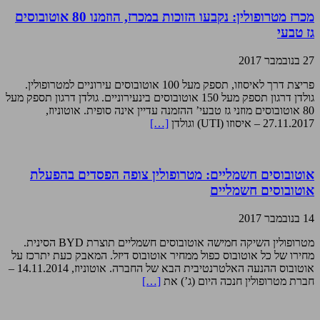
מכרז מטרופולין: נקבעו הזוכות במכרז, הוזמנו 80 אוטובוסים
גז טבעי
27 בנובמבר 2017
פריצת דרך לאיסוזו, תספק מעל 100 אוטובוסים עירוניים למטרופולין.
גולדן דרגון תספק מעל 150 אוטובוסים בינעירוניים. גולדן דרגון תספק מעל
80 אוטובוסים מוזני גז טבעי’ ההזמנה עדיין אינה סופית. אוטוניוז,
27.11.2017 – איסוזו (UTI) וגולדן
[…]
אוטובוסים חשמליים: מטרופולין צופה הפסדים בהפעלת
אוטובוסים חשמליים
14 בנובמבר 2017
מטרופולין השיקה חמישה אוטובוסים חשמליים תוצרת BYD הסינית.
מחירו של כל אוטובוס כפול ממחיר אוטובוס דיזל. המאבק כעת יתרכז על
אוטובוס ההנעה האלטרנטיבית הבא של החברה. אוטוניוז, 14.11.2014 –
חברת מטרופולין חנכה היום (ג’) את
[…]