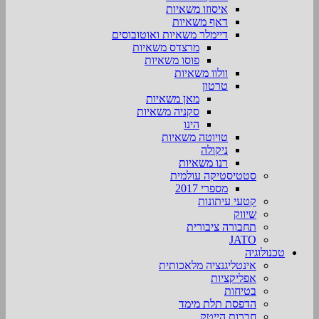
איסוזו משאיות
דאף משאיות
דיימלר משאיות ואוטובוסים
מרצדס משאיות
פוסו משאיות
וולוו משאיות
טרטון
מאן משאיות
סקניה משאיות
הינו
טויוטה משאיות
ניקולה
רנו משאיות
סטטיסטיקה עולמית
מספרי 2017
קטעי עיתונות
שיווק
תחבורה ציבורית
JATO
טכנולוגיה
אינטליגנציה מלאכותית
אפליקציות
בטיחות
הדפסת תלת מימד
חברות הייטק