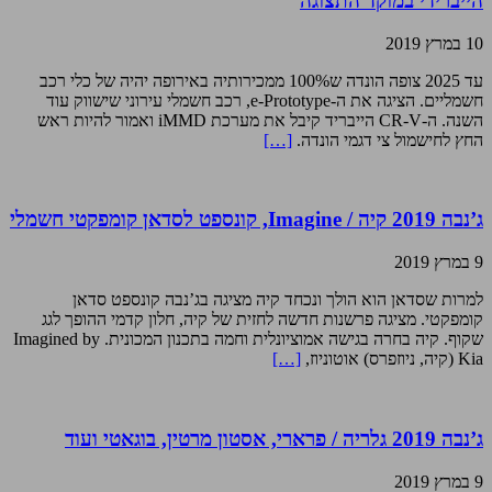
הייברידי במוקד התצוגה
10 במרץ 2019
עד 2025 צופה הונדה ש100% ממכירותיה באירופה יהיה של כלי רכב
חשמליים. הציגה את ה-e-Prototype, רכב חשמלי עירוני שישווק עוד
השנה. ה-CR-V הייבריד קיבל את מערכת iMMD ואמור להיות ראש
החץ לחישמול צי דגמי הונדה.
[…]
ג’נבה 2019 קיה / Imagine, קונספט לסדאן קומפקטי חשמלי
9 במרץ 2019
למרות שסדאן הוא הולך ונכחד קיה מציגה בג’נבה קונספט סדאן
קומפקטי. מציגה פרשנות חדשה לחזית של קיה, חלון קדמי ההופך לגג
שקוף. קיה בחרה בגישה אמוציונלית וחמה בתכנון המכונית. Imagined by
Kia (קיה, ניוזפרס) אוטוניוז,
[…]
ג’נבה 2019 גלריה / פרארי, אסטון מרטין, בוגאטי ועוד
9 במרץ 2019