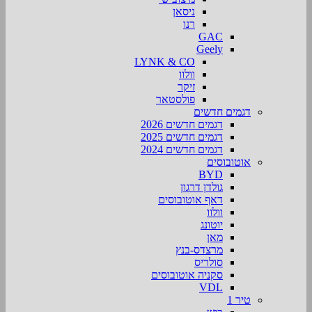
ניסאן
רנו
GAC
Geely
LYNK & CO
וולוו
זיקר
פולסטאר
דגמים חדשים
דגמים חדשים 2026
דגמים חדשים 2025
דגמים חדשים 2024
אוטובוסים
BYD
גולדן דרגון
דאף אוטובוסים
וולוו
יוטונג
מאן
מרצדס-בנץ
סולריס
סקניה אוטובוסים
VDL
טיר 1