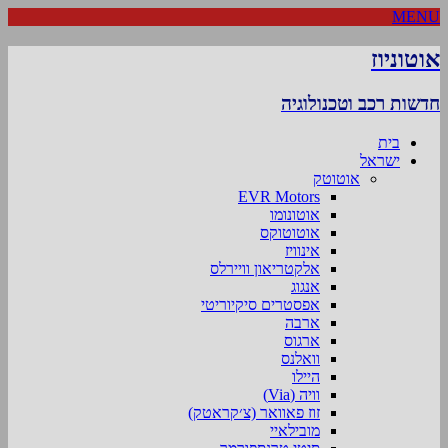
MENU
אוטוניוז
חדשות רכב וטכנולוגיה
בית
ישראל
אוטוטק
EVR Motors
אוטונומו
אוטוטוקס
אינוויז
אלקטריאון וויירלס
אנגוג
אפסטרים סיקיוריטי
ארבה
ארגוס
וואלנס
היילו
וויה (Via)
זוז פאוואר (צ׳קראטק)
מובילאיי