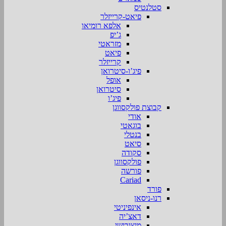
סטלנטיס
פיאט-קרייזלר
אלפא רומיאו
ג’יפ
מזראטי
פיאט
קרייזלר
פיג’ו-סיטרואן
אופל
סיטרואן
פיג’ו
קבוצת פולקסווגן
אודי
בוגאטי
בנטלי
סיאט
סקודה
פולקסווגן
פורשה
Cariad
פורד
רנו-ניסאן
אינפיניטי
דאצ’יה
מיצובישי