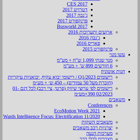
CES 2017
דטרויט 2017
ג’נבה 2017
פרנקפורט 2017
Busworld 2017
ארועים ותערוכות 2016
ג’נבה 2016
פאריס 2016
פרנקפורט 2015
עשו מנוי
מנוי שנתי 1,099 ש”ח + מע”מ
6 חודשים 899 ש’ + מע”מ
חנות אוטוניוז
רישומים Q1/2023 / רישומי יבוא עקיף, יבואניות עיקריות
(חוברת מעל 50 עמודים) – 450 ש׳ + מע״מ
רישומים לפי ערוצי שיווק (פרטי, ציי רכב) לכל דגם 01-
02/2023 390+מע״מ
משאבים
Conferences
EcoMotion Week 2021
Wards Intelligence Focus: Electrification 11/2020
משאבים השקות
יצרניות רכב משאבים
מערכות הנעה
מצברים לכלי רכב