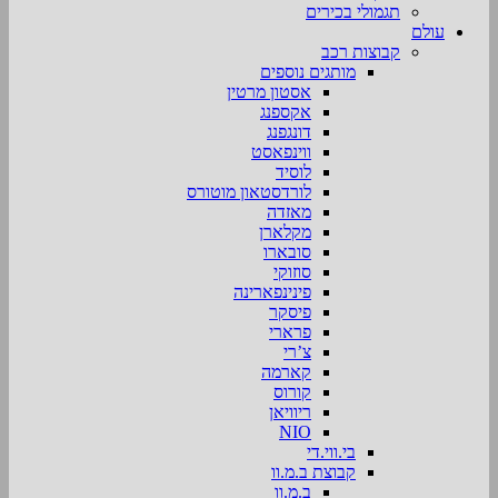
תגמולי בכירים
עולם
קבוצות רכב
מותגים נוספים
אסטון מרטין
אקספנג
דונגפנג
ווינפאסט
לוסיד
לורדסטאון מוטורס
מאזדה
מקלארן
סובארו
סוזוקי
פינינפארינה
פיסקר
פרארי
צ’רי
קארמה
קורוס
ריוויאן
NIO
בי.ווי.די
קבוצת ב.מ.וו
ב.מ.וו