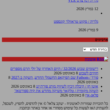
גלריה / מרצדס VLE
12 במרץ 2026
גלריה / סקוט טראוולר קונספט
9 במרץ 2026
ארכיונים
ארכיונים
אוטוניוז
רישומים שבוע 32/2026 / היום האחרון של יולי תרם מספרים
חזקים לשבוע
8 באוגוסט 2026
פורד / Fathom שם הפיקאפ החשמלי החדש, השקה ב-2027
8
באוגוסט 2026
אוטו חן / קיבלה זיכיון לשיווק מותג פורת׳ינג
8 באוגוסט 2026
השקה מקומית / טלקאר משיקה מחדש את קיה ספורטאז’
פלאג-אין
8 באוגוסט 2026
כל הזכויות שמורות לאוטוניוז - יעקב צלאל © אין להדפיס, להפיץ, לשכפל,
להעתיק ו/או לעשות כל שימוש מסחרי או אחר באתר ובתכניו.