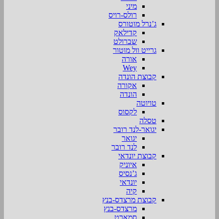
מיני
רולס-רויס
ג’נרל מוטורס
קדילאק
שברולט
גרייט וול מוטור
אורה
Wey
קבוצת הונדה
אקורה
הונדה
טויוטה
לקסוס
טסלה
יגואר-לנד רובר
יגואר
לנד רובר
קבוצת יונדאי
איוניק
ג’נסיס
יונדאי
קיה
קבוצת מרצדס-בנץ
מרצדס-בנץ
סמארט