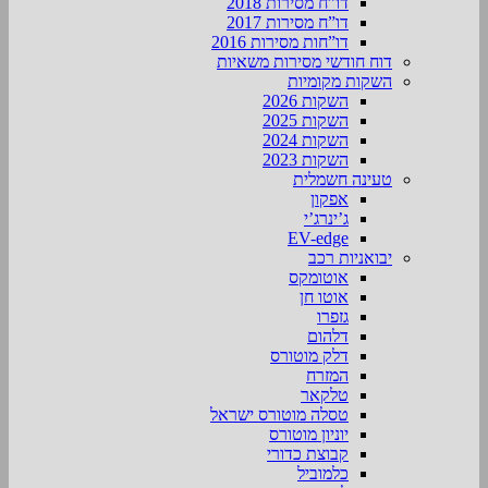
דו”ח מסירות 2018
דו”ח מסירות 2017
דו”חות מסירות 2016
דוח חודשי מסירות משאיות
השקות מקומיות
השקות 2026
השקות 2025
השקות 2024
השקות 2023
טעינה חשמלית
אפקון
ג’ינרג’י
EV-edge
יבואניות רכב
אוטומקס
אוטו חן
גזפרו
דלהום
דלק מוטורס
המזרח
טלקאר
טסלה מוטורס ישראל
יוניון מוטורס
קבוצת כדורי
כלמוביל