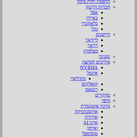
הדפסת תלת מימד
חברות הייטק
אפל
באיידו
בלאקברי
גוגל
חיישנים
ליידאר
רדאר
מצלמות
טעינה
מוליכים למחצה
NVIDIA
אינטל
מובילאיי
קואלקום
רנסאס
מחקרים
מיפוי
נהיגה אוטונומית
אוקסבוטיקה
אורורה
ארגו AI
ואיימו
טוסימפל