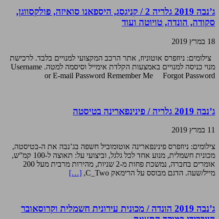
ג’נבה 2019 גלריה 2 / קניגסג, היספאנו סואיזה, פולקסווגן,
סקודה, הונדה, טויוטה ועוד
18 במרץ 2019
צילומים: ניוזפרס אוטוניוז, אתר הרכב המקצועי למנויים בלבד. לרכישת
מנוי כניסה למנויים באמצעות הקלדת אימייל וסיסמה למטה. Username
or E-mail Password Remember Me Forgot Password
ג’נבה 2019 גלריה / פינינפארינה בטיסטה
11 במרץ 2019
צילומים: ניוזפרס פינינפארינה אוטומוביל חשפה בג’נבה את ה-בטיסטה,
מכונית חשמלית, מנוע אחד לכל גלגל, וביצועי על: תאוצה ל-100 קמ”ש,
אומרים בחברה, נמשכת פחות מ-2 שניות, מהירות מרבית מעל 200
מייל/שעה. הדגם מבוסס על הרימאק C_Two,
[…]
ג’נבה 2019 הונדה / מכונית עירונית חשמלית וקרוסאובר