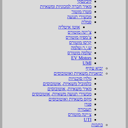
לובינסקי
מאיר חברה למכוניות ומשאיות
מטרו מוטור
מכשירי תנועה
סמלת
אוטו איטליה
צ’יינה מוטורס
צ’מפיון מוטורס
קרסו מוטורס
ש.י.ר-שלמה
שלמה מוטורס
EV Motors
UMI
יבוא עקיף
יבואניות משאיות ואוטובוסים
גולדן סוכנויות
כלמוביל משאיות, אוטובוסים
מאיר משאיות, אוטובוסים
מכשירי תנועה משאיות, אוטובוסים
מקס משאיות ואוטובוסים
פנדן
תעבורה
צ׳יינה מוטורס
UTI
כתבות