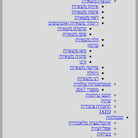
קבוצות משאיות
איווקו משאיות
איסוזו משאיות
דאף משאיות
דיימלר משאיות ואוטובוסים
מרצדס משאיות
פוסו משאיות
וולוו משאיות
טרטון
מאן משאיות
סקניה משאיות
הינו
טויוטה משאיות
ניקולה
רנו משאיות
סטטיסטיקה עולמית
מספרי 2017
קטעי עיתונות
שיווק
תחבורה ציבורית
JATO
טכנולוגיה
אינטליגנציה מלאכותית
אפליקציות
בטיחות