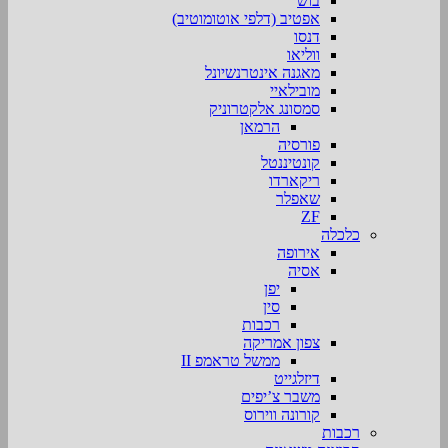
בוש
אפטיב (דלפי אוטומוטיב)
דנסו
ווליאו
מאגנה אינטרנשיונל
מובילאיי
סמסונג אלקטרוניק
הרמאן
פורסיה
קונטיננטל
ריקארדו
שאפלר
ZF
כלכלה
אירופה
אסיה
יפן
סין
רכבות
צפון אמריקה
ממשל טראמפ II
דיזלגייט
משבר צ’יפים
קורונה ווירוס
רכבות