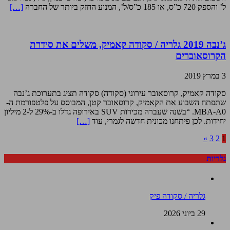
ל’ והספק 720 כ”ס, או 185 כ”ס/ל’, המנוע החזק ביותר של החברה
[…]
ג’נבה 2019 גלריה / סקודה קאמיק, משלים את סידרת
הקרוסאוברים
3 במרץ 2019
סקודה קאמיק, קרוסאובר עירוני (סקודה) סקודה תציג בתערוכת ג’נבה
שתפתח השבוע את הקאמיק, קרוסאובר קטן, המבוסס על פלטפורמת ה-
MBA-A0. “בשנה שעברה מכירות SUV באירופה גדלו ב-29% ל-2 מיליון
יחידות. לכן פיתחנו מכונית חדשה לגמרי, עוד
[…]
»
3
2
1
גלריות
גלריה / סקודה פיק
29 ביוני 2026