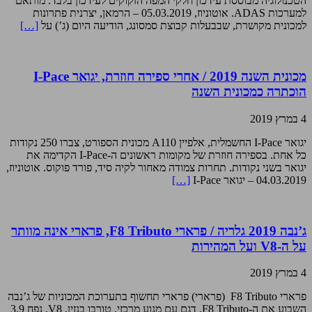
הטכנולוגיה מבוססת עידכון חלקי המפה הזקוקים לעידכון בלבד. מותאם
למערכות ADAS. אוטוניוז, 05.03.2019 – הרמאן, יצרנית פתרונות
למכונית מקושרת, שבבעלות קבוצת סמסונג, הודיעה היום (ג’) על
[…]
מכונית השנה 2019 / אחרי ספירה חוזרת, יגואר I-Pace
הוכתרה כמכונית השנה
4 במרץ 2019
יגואר I-Pace החשמלית, אלפיין A110 מכונית הספורט, צברו 250 נקודות
כל אחת. בספירה חוזרת של מקומות ראשונים ה-I-Pace הקדימה את
יגואר בשני נקודות. תחרות צמודה מאחור לקיה סיד, פורד פוקוס. אוטוניוז,
04.03.2019 – יגואר I-Pace
[…]
ג’נבה 2019 גלריה / פרארי F8 Tributo, פרארי אינה מוותר
על ה-V8 ועל המהירות
4 במרץ 2019
פרארי F8 Tributo (פרארי) פרארי תחשוף בתערוכת המכוניות של ג’נבה
השבוע את ה-F8 Tributo, דגם עם מנוע מרכזי, טורבו בנזין, V8, נפח 3.9