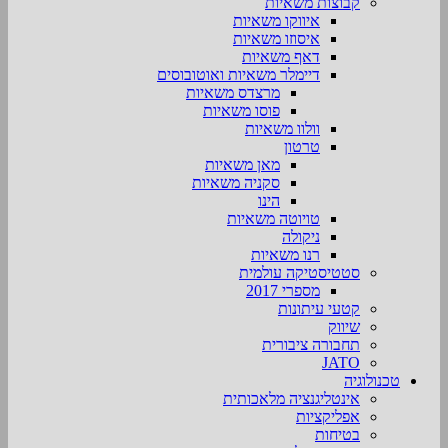
קבוצות משאיות
איווקו משאיות
איסוזו משאיות
דאף משאיות
דיימלר משאיות ואוטובוסים
מרצדס משאיות
פוסו משאיות
וולוו משאיות
טרטון
מאן משאיות
סקניה משאיות
הינו
טויוטה משאיות
ניקולה
רנו משאיות
סטטיסטיקה עולמית
מספרי 2017
קטעי עיתונות
שיווק
תחבורה ציבורית
JATO
טכנולוגיה
אינטליגנציה מלאכותית
אפליקציות
בטיחות