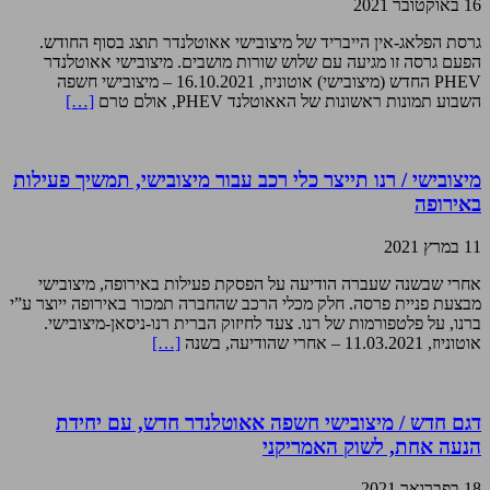
16 באוקטובר 2021
גרסת הפלאג-אין הייבריד של מיצובישי אאוטלנדר תוצג בסוף החודש.
הפעם גרסה זו מגיעה עם שלוש שורות מושבים. מיצובישי אאוטלנדר
PHEV החדש (מיצובישי) אוטוניוז, 16.10.2021 – מיצובישי חשפה
השבוע תמונות ראשונות של האאוטלנד PHEV, אולם טרם
[…]
מיצובישי / רנו תייצר כלי רכב עבור מיצובישי, תמשיך פעילות
באירופה
11 במרץ 2021
אחרי שבשנה שעברה הודיעה על הפסקת פעילות באירופה, מיצובישי
מבצעת פניית פרסה. חלק מכלי הרכב שהחברה תמכור באירופה ייוצר ע”י
ברנו, על פלטפורמות של רנו. צעד לחיזוק הברית רנו-ניסאן-מיצובישי.
אוטוניוז, 11.03.2021 – אחרי שהודיעה, בשנה
[…]
דגם חדש / מיצובישי חשפה אאוטלנדר חדש, עם יחידת
הנעה אחת, לשוק האמריקני
18 בפברואר 2021