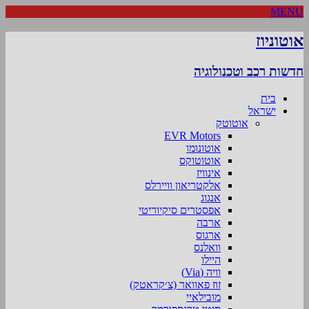
MENU
אוטוניוז
חדשות רכב וטכנולוגיה
בית
ישראל
אוטוטק
EVR Motors
אוטונומו
אוטוטוקס
אינוויז
אלקטריאון וויירלס
אנגוג
אפסטרים סיקיוריטי
ארבה
ארגוס
וואלנס
היילו
וויה (Via)
זוז פאוואר (צ׳קראטק)
מובילאיי