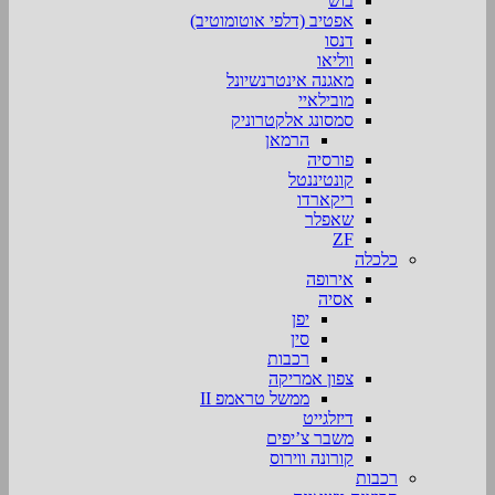
בוש
אפטיב (דלפי אוטומוטיב)
דנסו
ווליאו
מאגנה אינטרנשיונל
מובילאיי
סמסונג אלקטרוניק
הרמאן
פורסיה
קונטיננטל
ריקארדו
שאפלר
ZF
כלכלה
אירופה
אסיה
יפן
סין
רכבות
צפון אמריקה
ממשל טראמפ II
דיזלגייט
משבר צ’יפים
קורונה ווירוס
רכבות