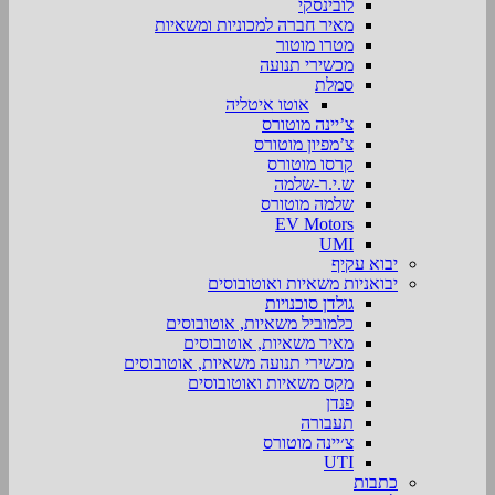
לובינסקי
מאיר חברה למכוניות ומשאיות
מטרו מוטור
מכשירי תנועה
סמלת
אוטו איטליה
צ’יינה מוטורס
צ’מפיון מוטורס
קרסו מוטורס
ש.י.ר-שלמה
שלמה מוטורס
EV Motors
UMI
יבוא עקיף
יבואניות משאיות ואוטובוסים
גולדן סוכנויות
כלמוביל משאיות, אוטובוסים
מאיר משאיות, אוטובוסים
מכשירי תנועה משאיות, אוטובוסים
מקס משאיות ואוטובוסים
פנדן
תעבורה
צ׳יינה מוטורס
UTI
כתבות