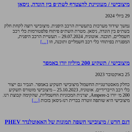
מיצובישי / מעוניינת להצטרף לשת״פ בין הונדה, ניסאן
29 ביולי 2024
נמשך שידוד מערכות בתעשיית הרכב היפנית. מיצובישי רוצה לקחת חלק
בשת״פ בין הונדה, ניסאן. מטרת השת״פ פיתוח פלפטורמות כלי רכב
חשמליים, תוכנה. אוטוניוז, 29.07.2024 – תעשיית הרכב היפנית,
המפגרת בפיתוחי כלי רכב חשמליים ותוכנה, וזו
[…]
מיצובישי / תשקיע 200 מיליון יורו באמפר
25 באוקטובר 2023
כחלק מאסטרטגיית החשמול מיצובישי תשקיע באמפר. תגביר גם ייצור
כלי רכב הייברידיים. אוטוניוז, 25.10.2023 – מיצובישי מוטורס תשקיע
200 מ׳ יורו ב-Ampere, יצרנית המכוניות החשמליות, שהקימה קבוצת רנו.
מיצובישי היא שותפה זוטרה בברית רנו-ניסאן בזכות
[…]
דגם חדש / מיצובישי חשפה תמונות של האאוטלנדר PHEV