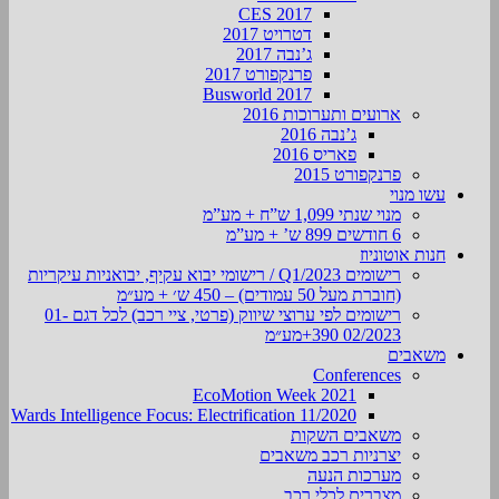
CES 2017
דטרויט 2017
ג’נבה 2017
פרנקפורט 2017
Busworld 2017
ארועים ותערוכות 2016
ג’נבה 2016
פאריס 2016
פרנקפורט 2015
עשו מנוי
מנוי שנתי 1,099 ש”ח + מע”מ
6 חודשים 899 ש’ + מע”מ
חנות אוטוניוז
רישומים Q1/2023 / רישומי יבוא עקיף, יבואניות עיקריות
(חוברת מעל 50 עמודים) – 450 ש׳ + מע״מ
רישומים לפי ערוצי שיווק (פרטי, ציי רכב) לכל דגם 01-
02/2023 390+מע״מ
משאבים
Conferences
EcoMotion Week 2021
Wards Intelligence Focus: Electrification 11/2020
משאבים השקות
יצרניות רכב משאבים
מערכות הנעה
מצברים לכלי רכב