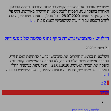
מיצובישי עוברת את המשבר הקשה בתולדות החברה. סיימה הרבעון
האחרון בהפסד ענק. תפסיק להציג מכוניות חדשות באירופה, דגש על
אסיה, סין. אוטוניוז, 28.07.2020 – כלמוביל, יבואנית מיצובישי, מיהרה
להגיב השבוע על הידיעות שמיצובישי תצמצם את
[…]
דיזלגייט / מיצובישי נחשדת בזיוף נתוני פליטה של מנועי דיזל
21 בינואר 2020
השלטונות בגרמניה חוקרים את מיצובישי בחשד להתקנת תוכנת זיוף.
החברה אישרה שמתנהלת חקירה, לא הגיבה לההאשמות. קונטיננטל
סיפקה את הציוד. אוטוניוז, 21.01.2020 – השלטונות בגרמניה החלו
בחקירה נגד מיצובישי, יצרנית המכוניות היפנית, בחשד לשימוש בתוכנה
[…]
»
2
1
גלריות
גלריה / סקודה פיק