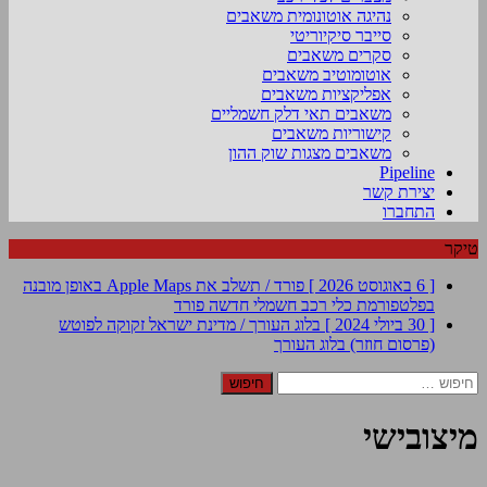
נהיגה אוטונומית משאבים
סייבר סיקיוריטי
סקרים משאבים
אוטומוטיב משאבים
אפליקציות משאבים
משאבים תאי דלק חשמליים
קישוריות משאבים
משאבים מצגות שוק ההון
Pipeline
יצירת קשר
התחברו
טיקר
[ 6 באוגוסט 2026 ]
פורד / תשלב את Apple Maps באופן מובנה
בפלטפורמת כלי רכב חשמלי חדשה
פורד
[ 30 ביולי 2024 ]
בלוג העורך / מדינת ישראל זקוקה לפוטש
(פרסום חוזר)
בלוג העורך
חיפוש:
מיצובישי