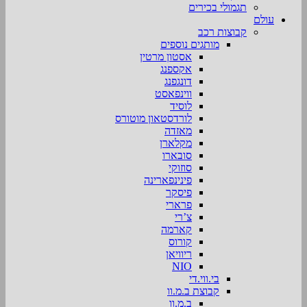
תגמולי בכירים
עולם
קבוצות רכב
מותגים נוספים
אסטון מרטין
אקספנג
דונגפנג
ווינפאסט
לוסיד
לורדסטאון מוטורס
מאזדה
מקלארן
סובארו
סוזוקי
פינינפארינה
פיסקר
פרארי
צ’רי
קארמה
קורוס
ריוויאן
NIO
בי.ווי.די
קבוצת ב.מ.וו
ב.מ.וו