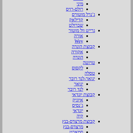
מיני
רולס-רויס
ג’נרל מוטורס
קדילאק
שברולט
גרייט וול מוטור
אורה
Wey
קבוצת הונדה
אקורה
הונדה
טויוטה
לקסוס
טסלה
יגואר-לנד רובר
יגואר
לנד רובר
קבוצת יונדאי
איוניק
ג’נסיס
יונדאי
קיה
קבוצת מרצדס-בנץ
מרצדס-בנץ
סמארט