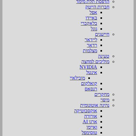
הדפסת תלת מימד
חברות הייטק
אפל
באיידו
בלאקברי
גוגל
חיישנים
ליידאר
רדאר
מצלמות
טעינה
מוליכים למחצה
NVIDIA
אינטל
מובילאיי
קואלקום
רנסאס
מחקרים
מיפוי
נהיגה אוטונומית
אוקסבוטיקה
אורורה
ארגו AI
ואיימו
טוסימפל