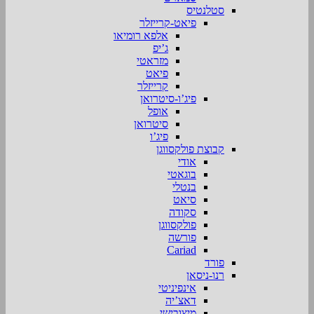
סטלנטיס
פיאט-קרייזלר
אלפא רומיאו
ג’יפ
מזראטי
פיאט
קרייזלר
פיג’ו-סיטרואן
אופל
סיטרואן
פיג’ו
קבוצת פולקסווגן
אודי
בוגאטי
בנטלי
סיאט
סקודה
פולקסווגן
פורשה
Cariad
פורד
רנו-ניסאן
אינפיניטי
דאצ’יה
מיצובישי