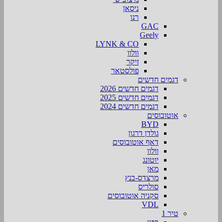
ניסאן
רנו
GAC
Geely
LYNK & CO
וולוו
זיקר
פולסטאר
דגמים חדשים
דגמים חדשים 2026
דגמים חדשים 2025
דגמים חדשים 2024
אוטובוסים
BYD
גולדן דרגון
דאף אוטובוסים
וולוו
יוטונג
מאן
מרצדס-בנץ
סולריס
סקניה אוטובוסים
VDL
טיר 1