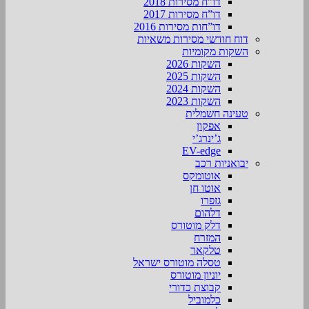
דו”ח מסירות 2018
דו”ח מסירות 2017
דו”חות מסירות 2016
דוח חודשי מסירות משאיות
השקות מקומיות
השקות 2026
השקות 2025
השקות 2024
השקות 2023
טעינה חשמלית
אפקון
ג’ינרג’י
EV-edge
יבואניות רכב
אוטומקס
אוטו חן
גזפרו
דלהום
דלק מוטורס
המזרח
טלקאר
טסלה מוטורס ישראל
יוניון מוטורס
קבוצת כדורי
כלמוביל