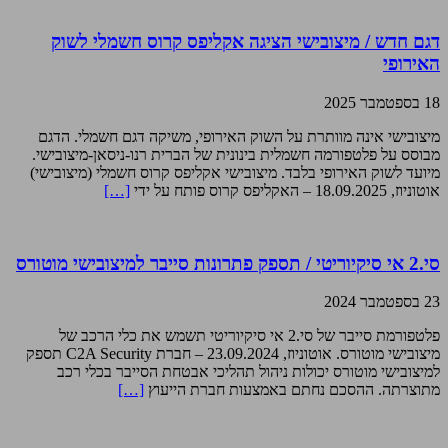
דגם חדש / מיצובישי הציגה אקליפס קרוס חשמלי לשוק
האירופי
18 בספטמבר 2025
מיצובישי אינה מוותרת על השוק האירופי, משיקה דגם חשמלי. הדגם
מבוסס על פלטפורמה חשמלית בינונית של הברית רנו-ניסאן-מיצובישי.
מיועד לשוק האירופי בלבד. מיצובישי אקליפס קרוס חשמלי (מיצובישי)
אוטוניוז, 18.09.2025 – האקליפס קרוס פותח על ידי
[…]
סי.2 אי סיקיוריטי / תספק פתרונות סייבר למיצובישי מוטורס
23 בספטמבר 2024
פלטפורמת סייבר של סי.2 אי סיקיוריטי תשמש את כלי הרכב של
מיצובישי מוטורס. אוטוניוז, 23.09.2024 – חברת C2A Security תספק
למיצובישי מוטורס יכולות ניהול תהליכי אבטחת הסייבר בכלי רכב
מתוצרתה. ההסכם נחתם באמצעות חברת הייעוץ
[…]