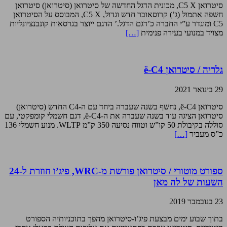
סיטרואן C5 X, מכונית הדגל החדשה של סיטרואן (סיטרואן) סיטרואן
חשפה אתמול (ג’) קרוסאובר חדש וגדול, C5 X, המבוסס על הסיטרואן
C5 ומוגדר ע”י החברה כ’דגם הדגל.’ הדגם ייוצר בגרסאות קונבנציונליות
מצויד במנועי בעירה פנימית
[…]
גלריה / סיטרואן ë-C4
29 בינואר 2021
סיטרואן ë-C4, נחשף בשנה שעברה ביחד עם ה-C4 החדש (סיטרואן)
סיטרואן הציגה עוד בשנה שעברה את ה-ë-C4, דגם חשמלי קומפקטי, עם
סוללה בקיבולת 50 קו”ש וטווח נסיעה 350 ק”מ WLTP. מנוע חשמלי 136
כ”ס מעביר
[…]
ספורט מוטורי / סיטרואן פורשת מ-WRC, פיג’ו חוזרת ל-24
השעות של לה מאן
23 בנובמבר 2019
בתוך שבוע ימים מבצעת פיג’ו-סיטרואן מהפך בתוכניותיה הספורט