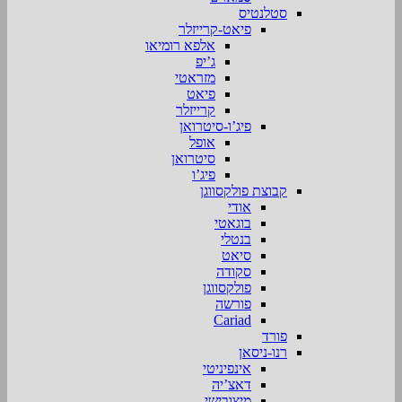
סטלנטיס
פיאט-קרייזלר
אלפא רומיאו
ג’יפ
מזראטי
פיאט
קרייזלר
פיג’ו-סיטרואן
אופל
סיטרואן
פיג’ו
קבוצת פולקסווגן
אודי
בוגאטי
בנטלי
סיאט
סקודה
פולקסווגן
פורשה
Cariad
פורד
רנו-ניסאן
אינפיניטי
דאצ’יה
מיצובישי