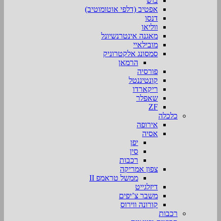
בוש
אפטיב (דלפי אוטומוטיב)
דנסו
ווליאו
מאגנה אינטרנשיונל
מובילאיי
סמסונג אלקטרוניק
הרמאן
פורסיה
קונטיננטל
ריקארדו
שאפלר
ZF
כלכלה
אירופה
אסיה
יפן
סין
רכבות
צפון אמריקה
ממשל טראמפ II
דיזלגייט
משבר צ’יפים
קורונה ווירוס
רכבות