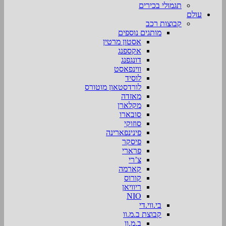
תגמולי בכירים
עולם
קבוצות רכב
מותגים נוספים
אסטון מרטין
אקספנג
דונגפנג
ווינפאסט
לוסיד
לורדסטאון מוטורס
מאזדה
מקלארן
סובארו
סוזוקי
פינינפארינה
פיסקר
פרארי
צ’רי
קארמה
קורוס
ריוויאן
NIO
בי.ווי.די
קבוצת ב.מ.וו
ב.מ.וו