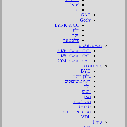
ניסאן
רנו
GAC
Geely
LYNK & CO
וולוו
זיקר
פולסטאר
דגמים חדשים
דגמים חדשים 2026
דגמים חדשים 2025
דגמים חדשים 2024
אוטובוסים
BYD
גולדן דרגון
דאף אוטובוסים
וולוו
יוטונג
מאן
מרצדס-בנץ
סולריס
סקניה אוטובוסים
VDL
טיר 1