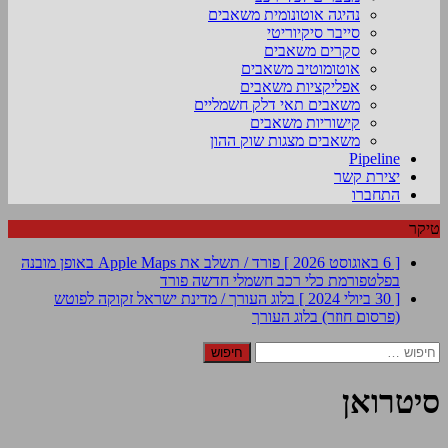
נהיגה אוטונומית משאבים
סייבר סיקיוריטי
סקרים משאבים
אוטומוטיב משאבים
אפליקציות משאבים
משאבים תאי דלק חשמליים
קישוריות משאבים
משאבים מצגות שוק ההון
Pipeline
יצירת קשר
התחברו
טיקר
[ 6 באוגוסט 2026 ]
פורד / תשלב את Apple Maps באופן מובנה
בפלטפורמת כלי רכב חשמלי חדשה
פורד
[ 30 ביולי 2024 ]
בלוג העורך / מדינת ישראל זקוקה לפוטש
(פרסום חוזר)
בלוג העורך
חיפוש:
סיטרואן