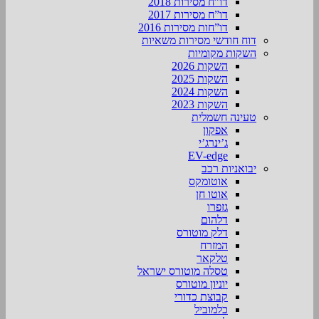
דו”ח מסירות 2018
דו”ח מסירות 2017
דו”חות מסירות 2016
דוח חודשי מסירות משאיות
השקות מקומיות
השקות 2026
השקות 2025
השקות 2024
השקות 2023
טעינה חשמלית
אפקון
ג’ינרג’י
EV-edge
יבואניות רכב
אוטומקס
אוטו חן
גזפרו
דלהום
דלק מוטורס
המזרח
טלקאר
טסלה מוטורס ישראל
יוניון מוטורס
קבוצת כדורי
כלמוביל