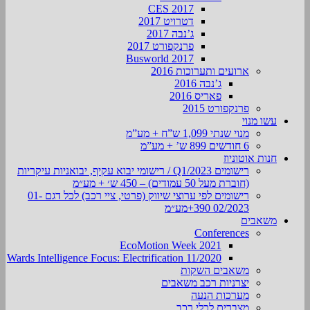
CES 2017
דטרויט 2017
ג’נבה 2017
פרנקפורט 2017
Busworld 2017
ארועים ותערוכות 2016
ג’נבה 2016
פאריס 2016
פרנקפורט 2015
עשו מנוי
מנוי שנתי 1,099 ש”ח + מע”מ
6 חודשים 899 ש’ + מע”מ
חנות אוטוניוז
רישומים Q1/2023 / רישומי יבוא עקיף, יבואניות עיקריות
(חוברת מעל 50 עמודים) – 450 ש׳ + מע״מ
רישומים לפי ערוצי שיווק (פרטי, ציי רכב) לכל דגם 01-
02/2023 390+מע״מ
משאבים
Conferences
EcoMotion Week 2021
Wards Intelligence Focus: Electrification 11/2020
משאבים השקות
יצרניות רכב משאבים
מערכות הנעה
מצברים לכלי רכב