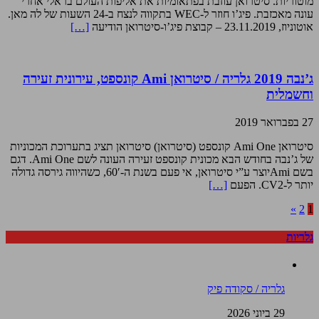
מוטוריות. סיטרואן עוזבת בפתאומיות את אליפות העולם בראלי אחרי
עונה מאכזבת. פיג’ו חוזר ל-WEC בתקווה לנצח ב-24 השעות של לה מאן.
אוטוניוז, 23.11.2019 – קבוצת פיג’ו-סיטרואן הודיעה
[…]
ג’נבה 2019 גלריה / סיטרואן Ami קונספט, עירונית זעירה
וחשמלית
27 בפברואר 2019
סיטרואן Ami One קונספט (סיטרואן) סיטרואן תציג בתערוכת המכוניות
של ג’נבה בחודש הבא מכונית קונספט זעירה העונה לשם Ami One. דגם
בשם Amiיוצר ע”י סיטרואן, אי פעם בשנת ה-60′, כשהיווה גירסה גדולה
יותר ל-CV2. הפעם
[…]
»
2
1
גלריות
גלריה / סקודה פיק
29 ביוני 2026