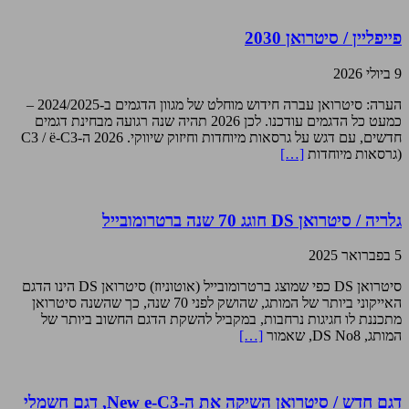
פייפליין / סיטרואן 2030
9 ביולי 2026
הערה: סיטרואן עברה חידוש מוחלט של מגוון הדגמים ב-2024/2025 –
כמעט כל הדגמים עודכנו. לכן 2026 תהיה שנה רגועה מבחינת דגמים
חדשים, עם דגש על גרסאות מיוחדות וחיזוק שיווקי. 2026 ה-C3 / ë-C3
(גרסאות מיוחדות
[…]
גלריה / סיטרואן DS חוגג 70 שנה ברטרומובייל
5 בפברואר 2025
סיטרואן DS כפי שמוצג ברטרומובייל (אוטוניוז) סיטרואן DS הינו הדגם
האייקוני ביותר של המותג, שהושק לפני 70 שנה, כך שהשנה סיטרואן
מתכננת לו חגיגות נרחבות, במקביל להשקת הדגם החשוב ביותר של
המותג, DS No8, שאמור
[…]
דגם חדש / סיטרואן השיקה את ה-New e-C3, דגם חשמלי