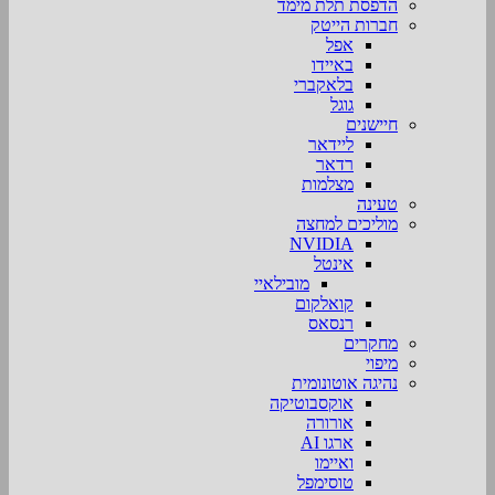
הדפסת תלת מימד
חברות הייטק
אפל
באיידו
בלאקברי
גוגל
חיישנים
ליידאר
רדאר
מצלמות
טעינה
מוליכים למחצה
NVIDIA
אינטל
מובילאיי
קואלקום
רנסאס
מחקרים
מיפוי
נהיגה אוטונומית
אוקסבוטיקה
אורורה
ארגו AI
ואיימו
טוסימפל