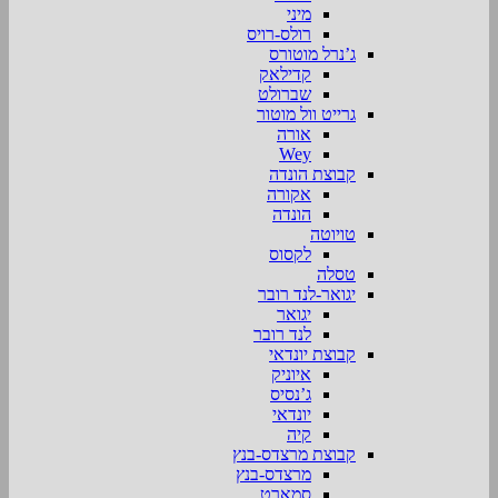
מיני
רולס-רויס
ג’נרל מוטורס
קדילאק
שברולט
גרייט וול מוטור
אורה
Wey
קבוצת הונדה
אקורה
הונדה
טויוטה
לקסוס
טסלה
יגואר-לנד רובר
יגואר
לנד רובר
קבוצת יונדאי
איוניק
ג’נסיס
יונדאי
קיה
קבוצת מרצדס-בנץ
מרצדס-בנץ
סמארט