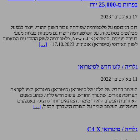
בפחות מ-25,000 יורו
17 באוקטובר 2023
דגם המבוסס על פלטפורמה שפותחה עבור השוק ההודי. ייוצר במפעל
סטלנטיס בסלובקיה. על הפלטפורמה ייוצרו גם מכוניות בעלות מנועי
בעירה פנימית. סיטרואן New e-C3, פלטפורמה לשוק ההודי עם התאמות
לשוק האירופי (סיטרואן) אוטוניוז, 17.10.2023 –
[…]
גלריה / לוגו חדש לסיטרואן
11 באוקטובר 2022
העיצוב החדש של הלוגו של סיטרואן (סיטרואן) סיטרואן הציג לקראת
תערוכת פאריס, שתערך החודש, עיצוב חדש ללוגו. כנהוג בשנים
האחרונות העיצוב הוא דו מימדי, המתאים יותר לתצוגה באמצעים
דיגיטליים. העיצוב שומר על תצורת ה׳שברון׳ הכפול,
[…]
גלריה / סיטרואן C4 X