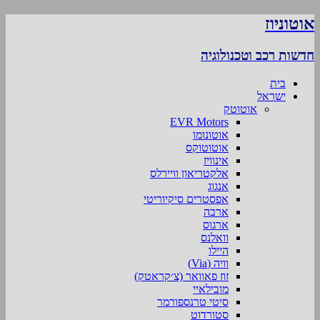
אוטוניוז
חדשות רכב וטכנולוגיה
בית
ישראל
אוטוטק
EVR Motors
אוטונומו
אוטוטוקס
אינוויז
אלקטריאון וויירלס
אנגוג
אפסטרים סיקיוריטי
ארבה
ארגוס
וואלנס
היילו
וויה (Via)
זוז פאוואר (צ׳קראטק)
מובילאיי
סיטי טרנספורמר
סטורדוט