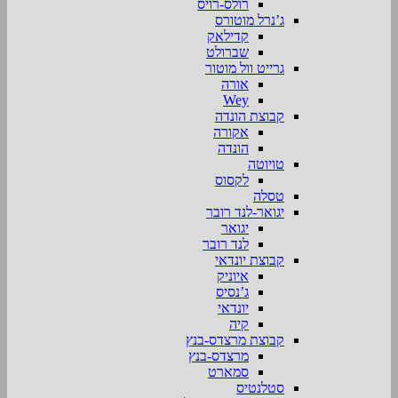
רולס-רויס
ג’נרל מוטורס
קדילאק
שברולט
גרייט וול מוטור
אורה
Wey
קבוצת הונדה
אקורה
הונדה
טויוטה
לקסוס
טסלה
יגואר-לנד רובר
יגואר
לנד רובר
קבוצת יונדאי
איוניק
ג’נסיס
יונדאי
קיה
קבוצת מרצדס-בנץ
מרצדס-בנץ
סמארט
סטלנטיס