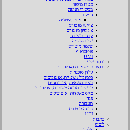
מטרו מוטור
מכשירי תנועה
סמלת
אוטו איטליה
צ’יינה מוטורס
צ’מפיון מוטורס
קרסו מוטורס
ש.י.ר-שלמה
שלמה מוטורס
EV Motors
UMI
יבוא עקיף
יבואניות משאיות ואוטובוסים
גולדן סוכנויות
כלמוביל משאיות, אוטובוסים
מאיר משאיות, אוטובוסים
מכשירי תנועה משאיות, אוטובוסים
מקס משאיות ואוטובוסים
פנדן
תעבורה
צ׳יינה מוטורס
UTI
כתבות
ליסינג
אלבר