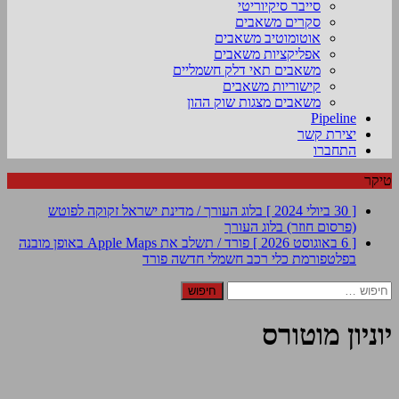
סייבר סיקיוריטי
סקרים משאבים
אוטומוטיב משאבים
אפליקציות משאבים
משאבים תאי דלק חשמליים
קישוריות משאבים
משאבים מצגות שוק ההון
Pipeline
יצירת קשר
התחברו
טיקר
[ 30 ביולי 2024 ]
בלוג העורך / מדינת ישראל זקוקה לפוטש
(פרסום חוזר)
בלוג העורך
[ 6 באוגוסט 2026 ]
פורד / תשלב את Apple Maps באופן מובנה
בפלטפורמת כלי רכב חשמלי חדשה
פורד
חיפוש:
יוניון מוטורס