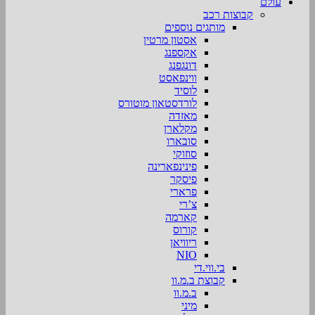
עולם
קבוצות רכב
מותגים נוספים
אסטון מרטין
אקספנג
דונגפנג
ווינפאסט
לוסיד
לורדסטאון מוטורס
מאזדה
מקלארן
סובארו
סוזוקי
פינינפארינה
פיסקר
פרארי
צ’רי
קארמה
קורוס
ריוויאן
NIO
בי.ווי.די
קבוצת ב.מ.וו
ב.מ.וו
מיני