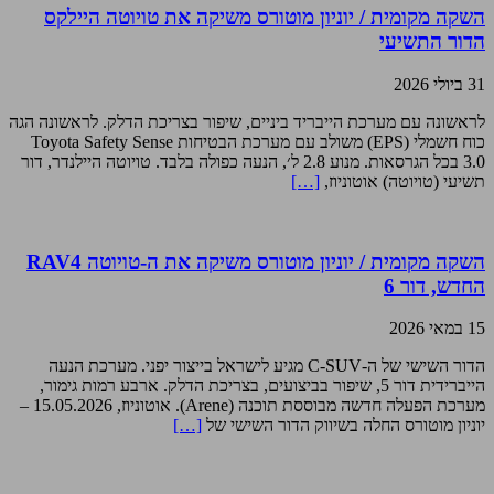
השקה מקומית / יוניון מוטורס משיקה את טויוטה היילקס
הדור התשיעי
31 ביולי 2026
לראשונה עם מערכת הייבריד ביניים, שיפור בצריכת הדלק. לראשונה הגה
כוח חשמלי (EPS) משולב עם מערכת הבטיחות Toyota Safety Sense
3.0 בכל הגרסאות. מנוע 2.8 ל׳, הנעה כפולה בלבד. טויוטה היילנדר, דור
תשיעי (טויוטה) אוטוניוז,
[…]
השקה מקומית / יוניון מוטורס משיקה את ה-טויוטה RAV4
החדש, דור 6
15 במאי 2026
הדור השישי של ה-C-SUV מגיע לישראל בייצור יפני. מערכת הנעה
הייברידית דור 5, שיפור בביצועים, בצריכת הדלק. ארבע רמות גימור,
מערכת הפעלה חדשה מבוססת תוכנה (Arene). אוטוניוז, 15.05.2026 –
יוניון מוטורס החלה בשיווק הדור השישי של
[…]