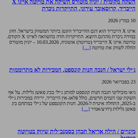
השקה מקומית / יוניון מוטורס השיקה את טויוטה אייגו X
הייבריד, קרוסאובר עירוני, התייקרות ניכרת
10 במרץ 2026
אייגו X הייבריד הוא דגם ההייבריד הקטן ביותר המשווק בישראל. חזק
במידה ניכרת מהדגם היוצא. התייקרות חדה בהשוואה לאייגו X הקודם.
טויוטה אייגו X הייבריד (טויוטה) אוטוניוז, 10.03.2026 – יוניון מוטורס
החלה לשווק את טויוטה
[…]
ג׳ילי ישראל / חנכה חנות קונספט, המכירות לא מתרוממות
23 בפברואר 2026
גיאו מוביליטי חנכה חנות קונספט למותג ג׳ילי בביג פאשן גלילות. על אף
השקת שני דגמים חדשים, כולל פלאג-אין הייבריד, ירידה במכירות ג׳ילי
ב-2025, התחלה איטית ל-2026. חנות הקונספט של ג׳ילי במתחם ביג
פאשן גלילות (יח״צ/אמיר
[…]
מינויים / הילה אריאל תכהן כסמנכ״לית שיווק בטויוטה