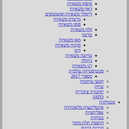
איסוזו משאיות
דאף משאיות
דיימלר משאיות ואוטובוסים
מרצדס משאיות
פוסו משאיות
וולוו משאיות
טרטון
מאן משאיות
סקניה משאיות
הינו
טויוטה משאיות
ניקולה
רנו משאיות
סטטיסטיקה עולמית
מספרי 2017
קטעי עיתונות
שיווק
תחבורה ציבורית
JATO
טכנולוגיה
אינטליגנציה מלאכותית
אפליקציות
בטיחות
הדפסת תלת מימד
חברות הייטק