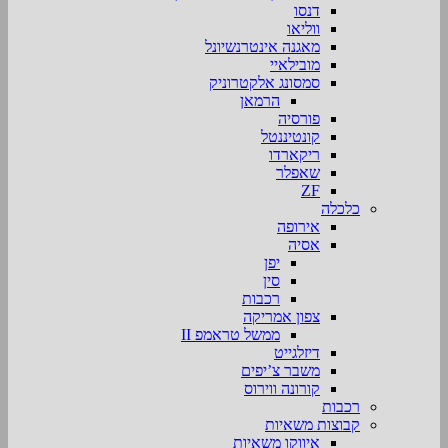
דנסו
ווליאו
מאגנה אינטרנשיונל
מובילאיי
סמסונג אלקטרוניק
הרמאן
פורסיה
קונטיננטל
ריקארדו
שאפלר
ZF
כלכלה
אירופה
אסיה
יפן
סין
רכבות
צפון אמריקה
ממשל טראמפ II
דיזלגייט
משבר צ’יפים
קורונה ווירוס
רכבות
קבוצות משאיות
איווקו משאיות