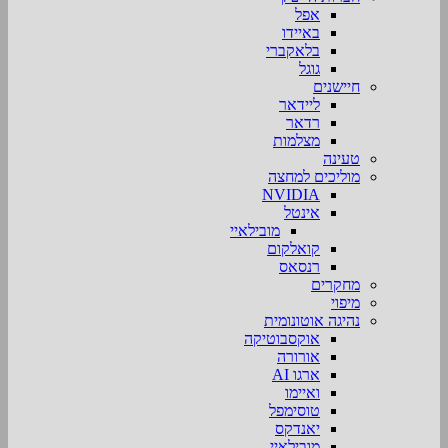
אפל
באיידו
בלאקברי
גוגל
חיישנים
ליידאר
רדאר
מצלמות
טעינה
מוליכים למחצה
NVIDIA
אינטל
מובילאיי
קואלקום
רנסאס
מחקרים
מיפוי
נהיגה אוטונומית
אוקסבוטיקה
אורורה
ארגו AI
ואיימו
טוסימפל
יאנדקס
מובילאיי