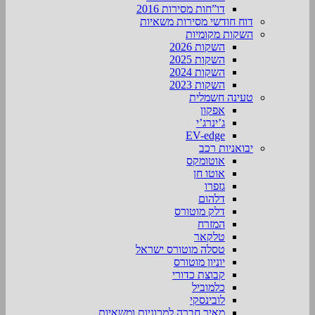
דו”חות מסירות 2016
דוח חודשי מסירות משאיות
השקות מקומיות
השקות 2026
השקות 2025
השקות 2024
השקות 2023
טעינה חשמלית
אפקון
ג’ינרג’י
EV-edge
יבואניות רכב
אוטומקס
אוטו חן
גזפרו
דלהום
דלק מוטורס
המזרח
טלקאר
טסלה מוטורס ישראל
יוניון מוטורס
קבוצת כדורי
כלמוביל
לובינסקי
מאיר חברה למכוניות ומשאיות