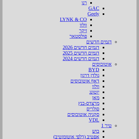
רנו
GAC
Geely
LYNK & CO
וולוו
זיקר
פולסטאר
דגמים חדשים
דגמים חדשים 2026
דגמים חדשים 2025
דגמים חדשים 2024
אוטובוסים
BYD
גולדן דרגון
דאף אוטובוסים
וולוו
יוטונג
מאן
מרצדס-בנץ
סולריס
סקניה אוטובוסים
VDL
טיר 1
בוש
אפטיב (דלפי אוטומוטיב)