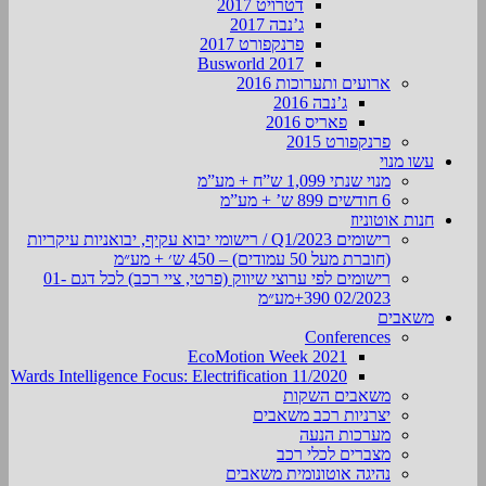
דטרויט 2017
ג’נבה 2017
פרנקפורט 2017
Busworld 2017
ארועים ותערוכות 2016
ג’נבה 2016
פאריס 2016
פרנקפורט 2015
עשו מנוי
מנוי שנתי 1,099 ש”ח + מע”מ
6 חודשים 899 ש’ + מע”מ
חנות אוטוניוז
רישומים Q1/2023 / רישומי יבוא עקיף, יבואניות עיקריות
(חוברת מעל 50 עמודים) – 450 ש׳ + מע״מ
רישומים לפי ערוצי שיווק (פרטי, ציי רכב) לכל דגם 01-
02/2023 390+מע״מ
משאבים
Conferences
EcoMotion Week 2021
Wards Intelligence Focus: Electrification 11/2020
משאבים השקות
יצרניות רכב משאבים
מערכות הנעה
מצברים לכלי רכב
נהיגה אוטונומית משאבים