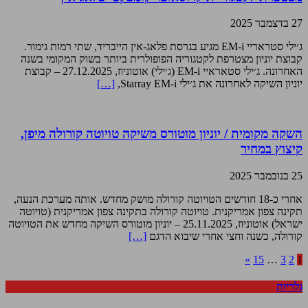
27 בדצמבר 2025
ג׳ילי סטראריי EM-i מגיע בגרסת פלאג-אין הייבריד, שתי רמות גימור.
קבוצת יוניון מצטרפת לקטגוריה הפופולרית ביותר בשוק המקומי בשנה
האחרונה. ג׳ילי סטאראיי EM-i (ג׳ילי) אוטוניוז, 27.12.2025 – קבוצת
יוניון השיקה לאחרונה את ג׳ילי Starray EM-i,
[…]
השקה מקומית / יוניון מוטורס משיקה טויוטה קורולה מיפן,
קיצוץ במחיר
25 בנובמבר 2025
אחרי כ-18 חודשים הטויוטה קורולה מושק מחדש. אותה מערכת הנעה,
תקינה צפון אמריקנית. טויוטה קורולה בתקינה צפון אמריקנית (טויוטה
ישראל) אוטוניוז, 25.11.2025 – יוניון מוטורס השיקה מחדש את הטויוטה
קורולה, כשנה וחצי אחרי שיבוא הדגם
[…]
»
15
…
3
2
1
גלריות