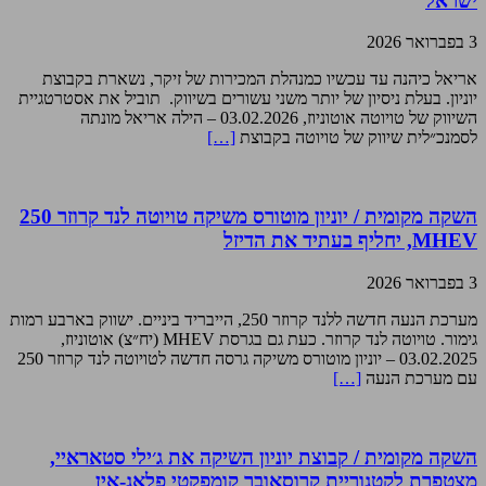
ישראל
3 בפברואר 2026
אריאל כיהנה עד עכשיו כמנהלת המכירות של זיקר, נשארת בקבוצת
יוניון. בעלת ניסיון של יותר משני עשורים בשיווק. תוביל את אסטרטגיית
השיווק של טויוטה אוטוניוז, 03.02.2026 – הילה אריאל מונתה
לסמנכ״לית שיווק של טויוטה בקבוצת
[…]
השקה מקומית / יוניון מוטורס משיקה טויוטה לנד קרוזר 250
MHEV, יחליף בעתיד את הדיזל
3 בפברואר 2026
מערכת הנעה חדשה ללנד קרוזר 250, הייבריד ביניים. ישווק בארבע רמות
גימור. טויוטה לנד קרוזר. כעת גם בגרסת MHEV (יח״צ) אוטוניוז,
03.02.2025 – יוניון מוטורס משיקה גרסה חדשה לטויוטה לנד קרוזר 250
עם מערכת הנעה
[…]
השקה מקומית / קבוצת יוניון השיקה את ג׳ילי סטאראיי,
מצטפרת לקטגוריית קרוסאובר קומפקטי פלאג-אין