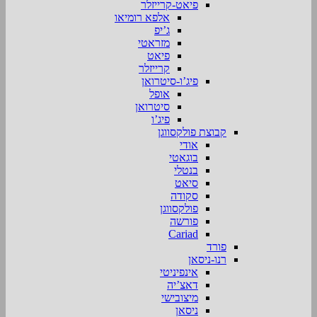
פיאט-קרייזלר
אלפא רומיאו
ג’יפ
מזראטי
פיאט
קרייזלר
פיג’ו-סיטרואן
אופל
סיטרואן
פיג’ו
קבוצת פולקסווגן
אודי
בוגאטי
בנטלי
סיאט
סקודה
פולקסווגן
פורשה
Cariad
פורד
רנו-ניסאן
אינפיניטי
דאצ’יה
מיצובישי
ניסאן