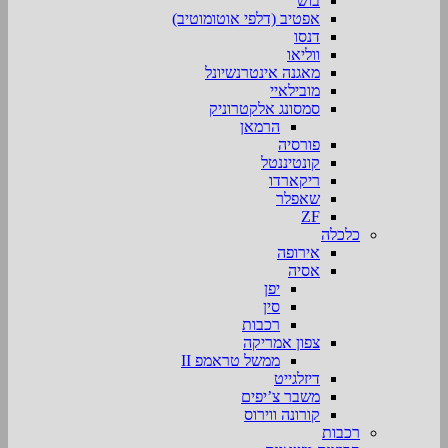
בוש
אפטיב (דלפי אוטומוטיב)
דנסו
ווליאו
מאגנה אינטרנשיונל
מובילאיי
סמסונג אלקטרוניק
הרמאן
פורסיה
קונטיננטל
ריקארדו
שאפלר
ZF
כלכלה
אירופה
אסיה
יפן
סין
רכבות
צפון אמריקה
ממשל טראמפ II
דיזלגייט
משבר צ’יפים
קורונה ווירוס
רכבות