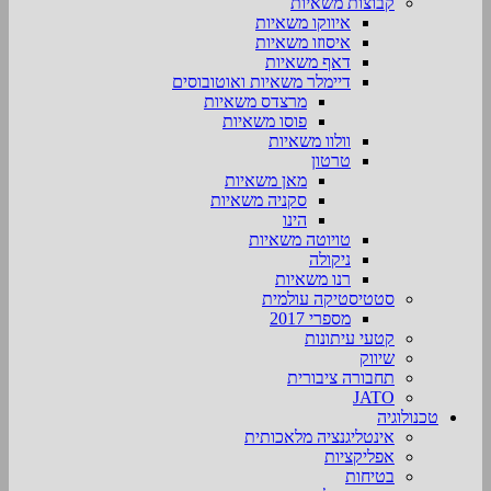
קבוצות משאיות
איווקו משאיות
איסוזו משאיות
דאף משאיות
דיימלר משאיות ואוטובוסים
מרצדס משאיות
פוסו משאיות
וולוו משאיות
טרטון
מאן משאיות
סקניה משאיות
הינו
טויוטה משאיות
ניקולה
רנו משאיות
סטטיסטיקה עולמית
מספרי 2017
קטעי עיתונות
שיווק
תחבורה ציבורית
JATO
טכנולוגיה
אינטליגנציה מלאכותית
אפליקציות
בטיחות