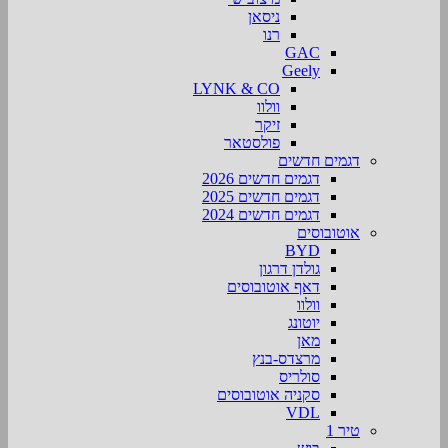
ניסאן
רנו
GAC
Geely
LYNK & CO
וולוו
זיקר
פולסטאר
דגמים חדשים
דגמים חדשים 2026
דגמים חדשים 2025
דגמים חדשים 2024
אוטובוסים
BYD
גולדן דרגון
דאף אוטובוסים
וולוו
יוטונג
מאן
מרצדס-בנץ
סולריס
סקניה אוטובוסים
VDL
טיר 1