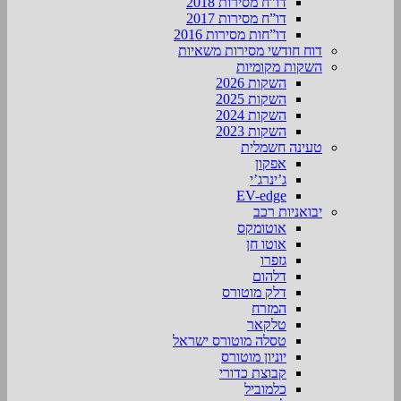
דו”ח מסירות 2018
דו”ח מסירות 2017
דו”חות מסירות 2016
דוח חודשי מסירות משאיות
השקות מקומיות
השקות 2026
השקות 2025
השקות 2024
השקות 2023
טעינה חשמלית
אפקון
ג’ינרג’י
EV-edge
יבואניות רכב
אוטומקס
אוטו חן
גזפרו
דלהום
דלק מוטורס
המזרח
טלקאר
טסלה מוטורס ישראל
יוניון מוטורס
קבוצת כדורי
כלמוביל