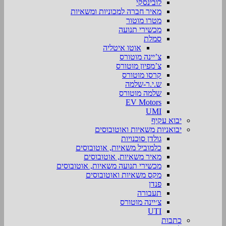
לובינסקי
מאיר חברה למכוניות ומשאיות
מטרו מוטור
מכשירי תנועה
סמלת
אוטו איטליה
צ’יינה מוטורס
צ’מפיון מוטורס
קרסו מוטורס
ש.י.ר-שלמה
שלמה מוטורס
EV Motors
UMI
יבוא עקיף
יבואניות משאיות ואוטובוסים
גולדן סוכנויות
כלמוביל משאיות, אוטובוסים
מאיר משאיות, אוטובוסים
מכשירי תנועה משאיות, אוטובוסים
מקס משאיות ואוטובוסים
פנדן
תעבורה
צ׳יינה מוטורס
UTI
כתבות