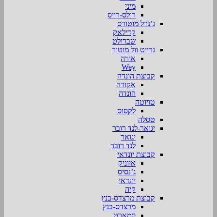
מיני
רולס-רויס
ג’נרל מוטורס
קדילאק
שברולט
גרייט וול מוטור
אורה
Wey
קבוצת הונדה
אקורה
הונדה
טויוטה
לקסוס
טסלה
יגואר-לנד רובר
יגואר
לנד רובר
קבוצת יונדאי
איוניק
ג’נסיס
יונדאי
קיה
קבוצת מרצדס-בנץ
מרצדס-בנץ
סמארט