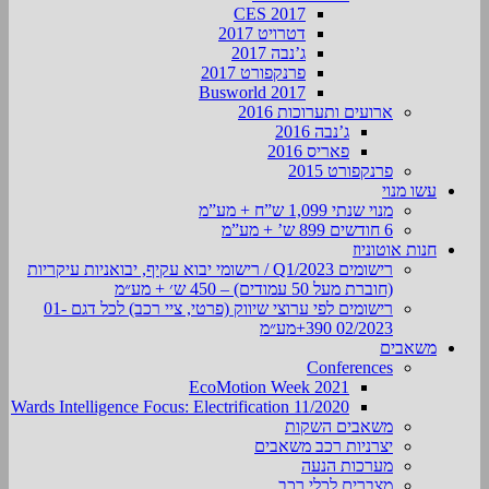
CES 2017
דטרויט 2017
ג’נבה 2017
פרנקפורט 2017
Busworld 2017
ארועים ותערוכות 2016
ג’נבה 2016
פאריס 2016
פרנקפורט 2015
עשו מנוי
מנוי שנתי 1,099 ש”ח + מע”מ
6 חודשים 899 ש’ + מע”מ
חנות אוטוניוז
רישומים Q1/2023 / רישומי יבוא עקיף, יבואניות עיקריות
(חוברת מעל 50 עמודים) – 450 ש׳ + מע״מ
רישומים לפי ערוצי שיווק (פרטי, ציי רכב) לכל דגם 01-
02/2023 390+מע״מ
משאבים
Conferences
EcoMotion Week 2021
Wards Intelligence Focus: Electrification 11/2020
משאבים השקות
יצרניות רכב משאבים
מערכות הנעה
מצברים לכלי רכב