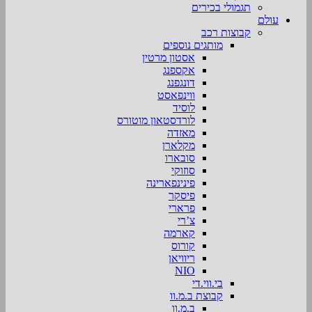
תגמולי בכירים
עולם
קבוצות רכב
מותגים נוספים
אסטון מרטין
אקספנג
דונגפנג
ווינפאסט
לוסיד
לורדסטאון מוטורס
מאזדה
מקלארן
סובארו
סוזוקי
פינינפארינה
פיסקר
פרארי
צ’רי
קארמה
קורוס
ריוויאן
NIO
בי.ווי.די
קבוצת ב.מ.וו
ב.מ.וו