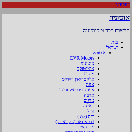
MENU
אוטוניוז
חדשות רכב וטכנולוגיה
בית
ישראל
אוטוטק
EVR Motors
אוטונומו
אוטוטוקס
אינוויז
אלקטריאון וויירלס
אנגוג
אפסטרים סיקיוריטי
ארבה
ארגוס
וואלנס
היילו
וויה (Via)
זוז פאוואר (צ׳קראטק)
מובילאיי