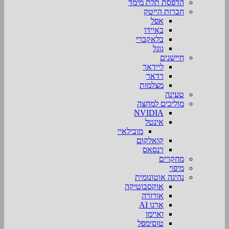
הדפסת תלת מימד
חברות הייטק
אפל
באיידו
בלאקברי
גוגל
חיישנים
ליידאר
רדאר
מצלמות
טעינה
מוליכים למחצה
NVIDIA
אינטל
מובילאיי
קואלקום
רנסאס
מחקרים
מיפוי
נהיגה אוטונומית
אוקסבוטיקה
אורורה
ארגו AI
ואיימו
טוסימפל