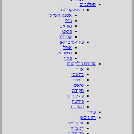
סטלנטיס
פיאט-קרייזלר
אלפא רומיאו
ג’יפ
מזראטי
פיאט
קרייזלר
פיג’ו-סיטרואן
אופל
סיטרואן
פיג’ו
קבוצת פולקסווגן
אודי
בוגאטי
בנטלי
סיאט
סקודה
פולקסווגן
פורשה
Cariad
פורד
רנו-ניסאן
אינפיניטי
דאצ’יה
מיצובישי