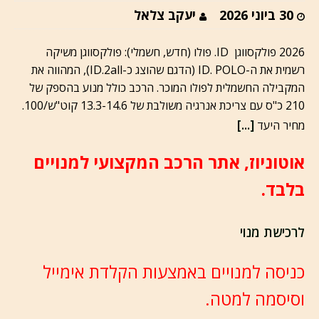
30 ביוני 2026
יעקב צלאל
2026 פולקסווגן ID. פולו (חדש, חשמלי): פולקסווגן משיקה
רשמית את ה-ID. POLO (הדגם שהוצג כ-ID.2all), המהווה את
המקבילה החשמלית לפולו המוכר. הרכב כולל מנוע בהספק של
210 כ"ס עם צריכת אנרגיה משולבת של 13.3-14.6 קוט"ש/100.
[...]
מחיר היעד
אוטוניוז, אתר הרכב המקצועי למנויים
בלבד.
לרכישת מנוי
כניסה למנויים באמצעות הקלדת אימייל
וסיסמה למטה.