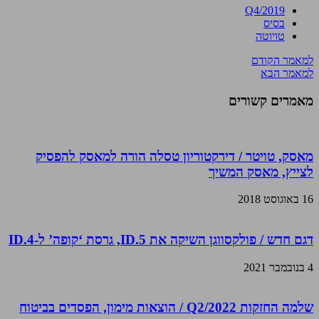
Q4/2019
בסיס
טויוטה
למאמר הקודם
למאמר הבא
מאמרים קשורים
מאסק, טויטר / דירקטוריון טסלה הורה למאסק להפסיק
לצייץ, מאסק המשיך
16 באוגוסט 2018
דגם חדש / פולקסווגן השיקה את ID.5, גרסת ‘קופה’ ל-ID.4
4 בנובמבר 2021
שלמה החזקות Q2/2022 / הוצאות מימון, הפסדים בביטוח