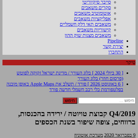
סייבר סיקיוריטי
סקרים משאבים
אוטומוטיב משאבים
אפליקציות משאבים
משאבים תאי דלק חשמליים
קישוריות משאבים
משאבים מצגות שוק ההון
Pipeline
יצירת קשר
התחברו
טיקר
[ 30 ביולי 2024 ]
בלוג העורך / מדינת ישראל זקוקה לפוטש
(פרסום חוזר)
בלוג העורך
[ 6 באוגוסט 2026 ]
פורד / תשלב את Apple Maps באופן מובנה
בפלטפורמת כלי רכב חשמלי חדשה
פורד
חיפוש:
Q4/2019 קבוצת טויוטה / ירידה בהכנסות,
ברווחים, צופה שיפור בשנת הכספים
9 בפברואר 2020
מערכת אוטוניוז