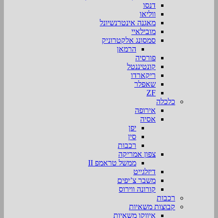
דנסו
ווליאו
מאגנה אינטרנשיונל
מובילאיי
סמסונג אלקטרוניק
הרמאן
פורסיה
קונטיננטל
ריקארדו
שאפלר
ZF
כלכלה
אירופה
אסיה
יפן
סין
רכבות
צפון אמריקה
ממשל טראמפ II
דיזלגייט
משבר צ’יפים
קורונה ווירוס
רכבות
קבוצות משאיות
איווקו משאיות