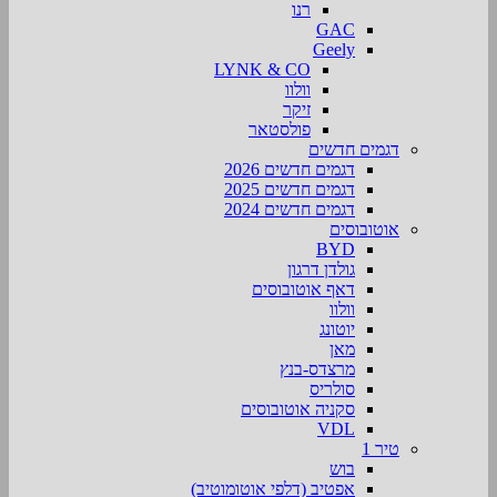
רנו
GAC
Geely
LYNK & CO
וולוו
זיקר
פולסטאר
דגמים חדשים
דגמים חדשים 2026
דגמים חדשים 2025
דגמים חדשים 2024
אוטובוסים
BYD
גולדן דרגון
דאף אוטובוסים
וולוו
יוטונג
מאן
מרצדס-בנץ
סולריס
סקניה אוטובוסים
VDL
טיר 1
בוש
אפטיב (דלפי אוטומוטיב)