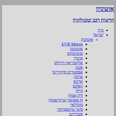
אוטוניוז
חדשות רכב וטכנולוגיה
בית
ישראל
אוטוטק
EVR Motors
אוטונומו
אוטוטוקס
אינוויז
אלקטריאון וויירלס
אנגוג
אפסטרים סיקיוריטי
ארבה
ארגוס
וואלנס
היילו
וויה (Via)
זוז פאוואר (צ׳קראטק)
מובילאיי
סיטי טרנספורמר
סטורדוט