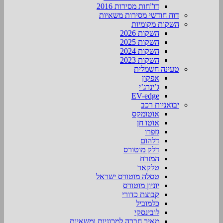
דו”חות מסירות 2016
דוח חודשי מסירות משאיות
השקות מקומיות
השקות 2026
השקות 2025
השקות 2024
השקות 2023
טעינה חשמלית
אפקון
ג’ינרג’י
EV-edge
יבואניות רכב
אוטומקס
אוטו חן
גזפרו
דלהום
דלק מוטורס
המזרח
טלקאר
טסלה מוטורס ישראל
יוניון מוטורס
קבוצת כדורי
כלמוביל
לובינסקי
מאיר חברה למכוניות ומשאיות