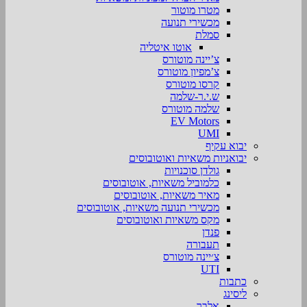
מטרו מוטור
מכשירי תנועה
סמלת
אוטו איטליה
צ’יינה מוטורס
צ’מפיון מוטורס
קרסו מוטורס
ש.י.ר-שלמה
שלמה מוטורס
EV Motors
UMI
יבוא עקיף
יבואניות משאיות ואוטובוסים
גולדן סוכנויות
כלמוביל משאיות, אוטובוסים
מאיר משאיות, אוטובוסים
מכשירי תנועה משאיות, אוטובוסים
מקס משאיות ואוטובוסים
פנדן
תעבורה
צ׳יינה מוטורס
UTI
כתבות
ליסינג
אלבר