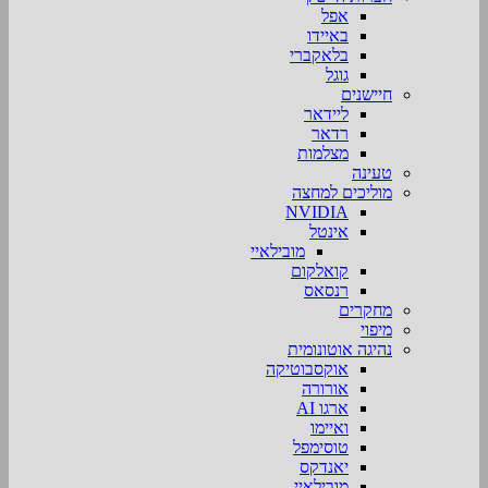
אפל
באיידו
בלאקברי
גוגל
חיישנים
ליידאר
רדאר
מצלמות
טעינה
מוליכים למחצה
NVIDIA
אינטל
מובילאיי
קואלקום
רנסאס
מחקרים
מיפוי
נהיגה אוטונומית
אוקסבוטיקה
אורורה
ארגו AI
ואיימו
טוסימפל
יאנדקס
מובילאיי