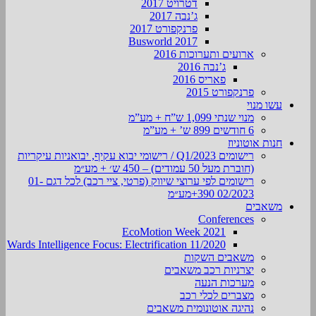
דטרויט 2017
ג’נבה 2017
פרנקפורט 2017
Busworld 2017
ארועים ותערוכות 2016
ג’נבה 2016
פאריס 2016
פרנקפורט 2015
עשו מנוי
מנוי שנתי 1,099 ש”ח + מע”מ
6 חודשים 899 ש’ + מע”מ
חנות אוטוניוז
רישומים Q1/2023 / רישומי יבוא עקיף, יבואניות עיקריות
(חוברת מעל 50 עמודים) – 450 ש׳ + מע״מ
רישומים לפי ערוצי שיווק (פרטי, ציי רכב) לכל דגם 01-
02/2023 390+מע״מ
משאבים
Conferences
EcoMotion Week 2021
Wards Intelligence Focus: Electrification 11/2020
משאבים השקות
יצרניות רכב משאבים
מערכות הנעה
מצברים לכלי רכב
נהיגה אוטונומית משאבים