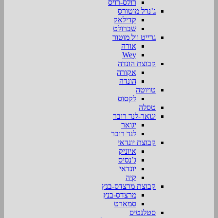
רולס-רויס
ג’נרל מוטורס
קדילאק
שברולט
גרייט וול מוטור
אורה
Wey
קבוצת הונדה
אקורה
הונדה
טויוטה
לקסוס
טסלה
יגואר-לנד רובר
יגואר
לנד רובר
קבוצת יונדאי
איוניק
ג’נסיס
יונדאי
קיה
קבוצת מרצדס-בנץ
מרצדס-בנץ
סמארט
סטלנטיס