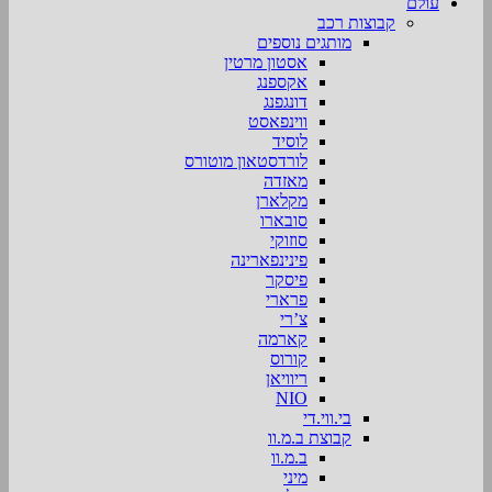
עולם
קבוצות רכב
מותגים נוספים
אסטון מרטין
אקספנג
דונגפנג
ווינפאסט
לוסיד
לורדסטאון מוטורס
מאזדה
מקלארן
סובארו
סוזוקי
פינינפארינה
פיסקר
פרארי
צ’רי
קארמה
קורוס
ריוויאן
NIO
בי.ווי.די
קבוצת ב.מ.וו
ב.מ.וו
מיני