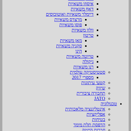
איסוזו משאיות
דאף משאיות
דיימלר משאיות ואוטובוסים
מרצדס משאיות
פוסו משאיות
וולוו משאיות
טרטון
מאן משאיות
סקניה משאיות
הינו
טויוטה משאיות
ניקולה
רנו משאיות
סטטיסטיקה עולמית
מספרי 2017
קטעי עיתונות
שיווק
תחבורה ציבורית
JATO
טכנולוגיה
אינטליגנציה מלאכותית
אפליקציות
בטיחות
הדפסת תלת מימד
חברות הייטק