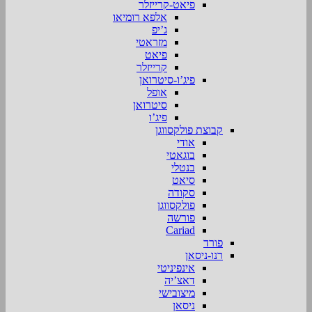
פיאט-קרייזלר
אלפא רומיאו
ג’יפ
מזראטי
פיאט
קרייזלר
פיג’ו-סיטרואן
אופל
סיטרואן
פיג’ו
קבוצת פולקסווגן
אודי
בוגאטי
בנטלי
סיאט
סקודה
פולקסווגן
פורשה
Cariad
פורד
רנו-ניסאן
אינפיניטי
דאצ’יה
מיצובישי
ניסאן