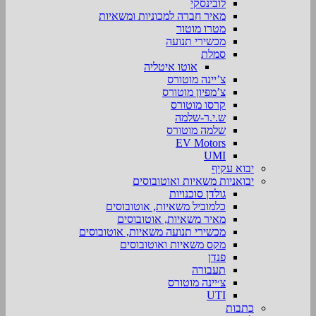
לובינסקי
מאיר חברה למכוניות ומשאיות
מטרו מוטור
מכשירי תנועה
סמלת
אוטו איטליה
צ’יינה מוטורס
צ’מפיון מוטורס
קרסו מוטורס
ש.י.ר-שלמה
שלמה מוטורס
EV Motors
UMI
יבוא עקיף
יבואניות משאיות ואוטובוסים
גולדן סוכנויות
כלמוביל משאיות, אוטובוסים
מאיר משאיות, אוטובוסים
מכשירי תנועה משאיות, אוטובוסים
מקס משאיות ואוטובוסים
פנדן
תעבורה
צ׳יינה מוטורס
UTI
כתבות