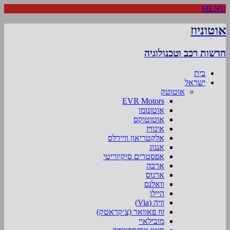
MENU
אוטוניוז
חדשות רכב וטכנולוגיה
בית
ישראל
אוטוטק
EVR Motors
אוטונומו
אוטוטוקס
אינוויז
אלקטריאון וויירלס
אנגוג
אפסטרים סיקיוריטי
ארבה
ארגוס
וואלנס
היילו
וויה (Via)
זוז פאוואר (צ׳קראטק)
מובילאיי