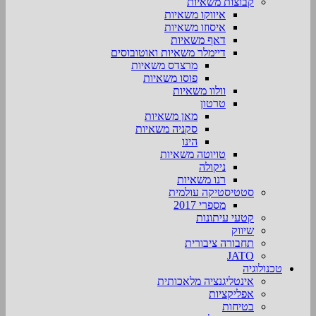
קבוצות משאיות
איווקו משאיות
איסוזו משאיות
דאף משאיות
דיימלר משאיות ואוטובוסים
מרצדס משאיות
פוסו משאיות
וולוו משאיות
טרטון
מאן משאיות
סקניה משאיות
הינו
טויוטה משאיות
ניקולה
רנו משאיות
סטטיסטיקה עולמית
מספרי 2017
קטעי עיתונות
שיווק
תחבורה ציבורית
JATO
טכנולוגיה
אינטליגנציה מלאכותית
אפליקציות
בטיחות