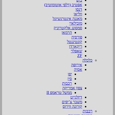
בוש
אפטיב (דלפי אוטומוטיב)
דנסו
ווליאו
מאגנה אינטרנשיונל
מובילאיי
סמסונג אלקטרוניק
הרמאן
פורסיה
קונטיננטל
ריקארדו
שאפלר
ZF
כלכלה
אירופה
אסיה
יפן
סין
רכבות
צפון אמריקה
ממשל טראמפ II
דיזלגייט
משבר צ’יפים
קורונה ווירוס
רכבות