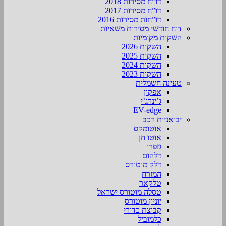
דו”ח מסירות 2018
דו”ח מסירות 2017
דו”חות מסירות 2016
דוח חודשי מסירות משאיות
השקות מקומיות
השקות 2026
השקות 2025
השקות 2024
השקות 2023
טעינה חשמלית
אפקון
ג’ינרג’י
EV-edge
יבואניות רכב
אוטומקס
אוטו חן
גזפרו
דלהום
דלק מוטורס
המזרח
טלקאר
טסלה מוטורס ישראל
יוניון מוטורס
קבוצת כדורי
כלמוביל