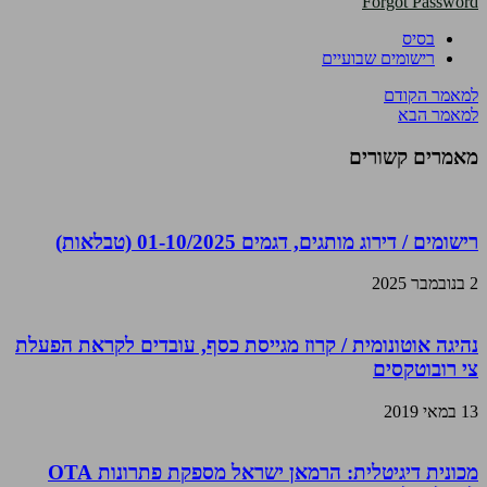
Forgot Password
בסיס
רישומים שבועיים
למאמר הקודם
למאמר הבא
מאמרים קשורים
רישומים / דירוג מותגים, דגמים 01-10/2025 (טבלאות)
2 בנובמבר 2025
נהיגה אוטונומית / קרוז מגייסת כסף, עובדים לקראת הפעלת
צי רובוטקסים
13 במאי 2019
מכונית דיגיטלית: הרמאן ישראל מספקת פתרונות OTA