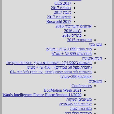
CES 2017
דטרויט 2017
ג’נבה 2017
פרנקפורט 2017
Busworld 2017
ארועים ותערוכות 2016
ג’נבה 2016
פאריס 2016
פרנקפורט 2015
עשו מנוי
מנוי שנתי 1,099 ש”ח + מע”מ
6 חודשים 899 ש’ + מע”מ
חנות אוטוניוז
רישומים Q1/2023 / רישומי יבוא עקיף, יבואניות עיקריות
(חוברת מעל 50 עמודים) – 450 ש׳ + מע״מ
רישומים לפי ערוצי שיווק (פרטי, ציי רכב) לכל דגם 01-
02/2023 390+מע״מ
משאבים
Conferences
EcoMotion Week 2021
Wards Intelligence Focus: Electrification 11/2020
משאבים השקות
יצרניות רכב משאבים
מערכות הנעה
מצברים לכלי רכב