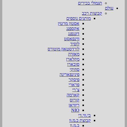
תגמולי בכירים
עולם
קבוצות רכב
מותגים נוספים
אסטון מרטין
אקספנג
דונגפנג
ווינפאסט
לוסיד
לורדסטאון מוטורס
מאזדה
מקלארן
סובארו
סוזוקי
פינינפארינה
פיסקר
פרארי
צ’רי
קארמה
קורוס
ריוויאן
NIO
בי.ווי.די
קבוצת ב.מ.וו
ב.מ.וו