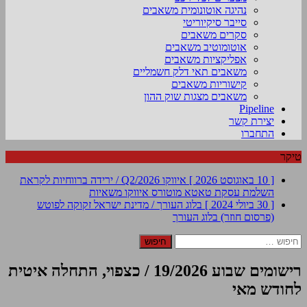
נהיגה אוטונומית משאבים
סייבר סיקיוריטי
סקרים משאבים
אוטומוטיב משאבים
אפליקציות משאבים
משאבים תאי דלק חשמליים
קישוריות משאבים
משאבים מצגות שוק ההון
Pipeline
יצירת קשר
התחברו
טיקר
[ 10 באוגוסט 2026 ]
איווקו Q2/2026 / ירידה ברווחיות לקראת
השלמת עסקת טאטא מוטורס
איווקו משאיות
[ 30 ביולי 2024 ]
בלוג העורך / מדינת ישראל זקוקה לפוטש
(פרסום חוזר)
בלוג העורך
חיפוש:
רישומים שבוע 19/2026 / כצפוי, התחלה איטית
לחודש מאי