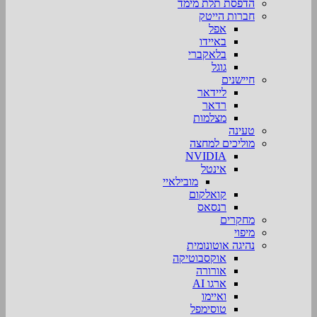
הדפסת תלת מימד
חברות הייטק
אפל
באיידו
בלאקברי
גוגל
חיישנים
ליידאר
רדאר
מצלמות
טעינה
מוליכים למחצה
NVIDIA
אינטל
מובילאיי
קואלקום
רנסאס
מחקרים
מיפוי
נהיגה אוטונומית
אוקסבוטיקה
אורורה
ארגו AI
ואיימו
טוסימפל