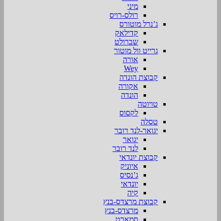
מיני
רולס-רויס
ג’נרל מוטורס
קדילאק
שברולט
גרייט וול מוטור
אורה
Wey
קבוצת הונדה
אקורה
הונדה
טויוטה
לקסוס
טסלה
יגואר-לנד רובר
יגואר
לנד רובר
קבוצת יונדאי
איוניק
ג’נסיס
יונדאי
קיה
קבוצת מרצדס-בנץ
מרצדס-בנץ
סמארט