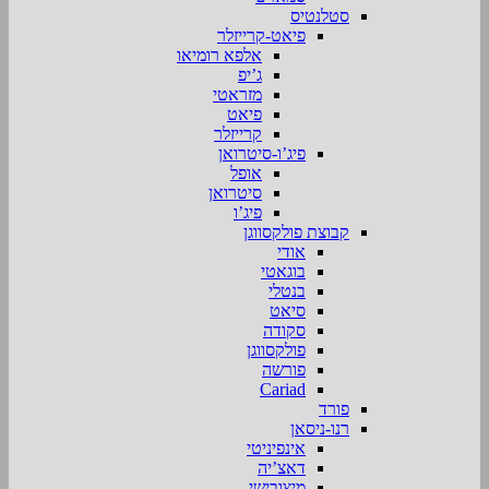
סטלנטיס
פיאט-קרייזלר
אלפא רומיאו
ג’יפ
מזראטי
פיאט
קרייזלר
פיג’ו-סיטרואן
אופל
סיטרואן
פיג’ו
קבוצת פולקסווגן
אודי
בוגאטי
בנטלי
סיאט
סקודה
פולקסווגן
פורשה
Cariad
פורד
רנו-ניסאן
אינפיניטי
דאצ’יה
מיצובישי