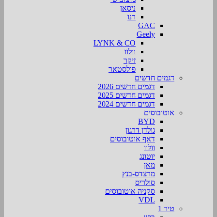
ניסאן
רנו
GAC
Geely
LYNK & CO
וולוו
זיקר
פולסטאר
דגמים חדשים
דגמים חדשים 2026
דגמים חדשים 2025
דגמים חדשים 2024
אוטובוסים
BYD
גולדן דרגון
דאף אוטובוסים
וולוו
יוטונג
מאן
מרצדס-בנץ
סולריס
סקניה אוטובוסים
VDL
טיר 1