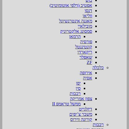
בוש
אפטיב (דלפי אוטומוטיב)
דנסו
ווליאו
מאגנה אינטרנשיונל
מובילאיי
סמסונג אלקטרוניק
הרמאן
פורסיה
קונטיננטל
ריקארדו
שאפלר
ZF
כלכלה
אירופה
אסיה
יפן
סין
רכבות
צפון אמריקה
ממשל טראמפ II
דיזלגייט
משבר צ’יפים
קורונה ווירוס
רכבות