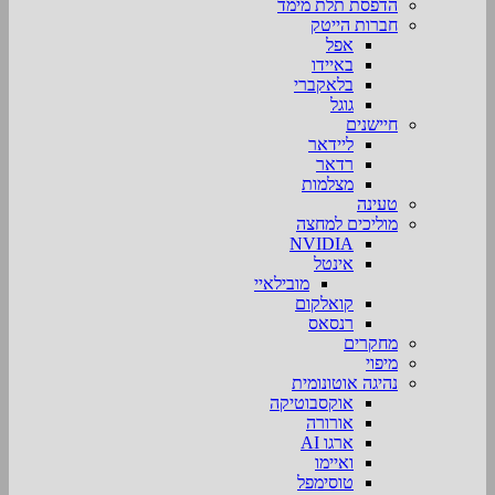
הדפסת תלת מימד
חברות הייטק
אפל
באיידו
בלאקברי
גוגל
חיישנים
ליידאר
רדאר
מצלמות
טעינה
מוליכים למחצה
NVIDIA
אינטל
מובילאיי
קואלקום
רנסאס
מחקרים
מיפוי
נהיגה אוטונומית
אוקסבוטיקה
אורורה
ארגו AI
ואיימו
טוסימפל