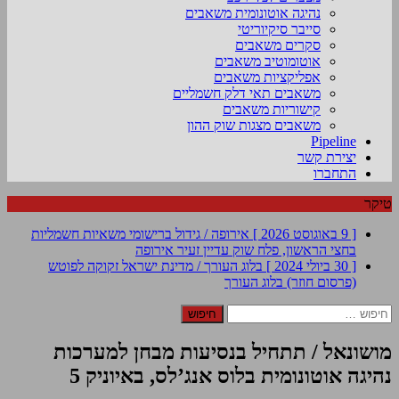
נהיגה אוטונומית משאבים
סייבר סיקיוריטי
סקרים משאבים
אוטומוטיב משאבים
אפליקציות משאבים
משאבים תאי דלק חשמליים
קישוריות משאבים
משאבים מצגות שוק ההון
Pipeline
יצירת קשר
התחברו
טיקר
[ 9 באוגוסט 2026 ]
אירופה / גידול ברישומי משאיות חשמליות
בחצי הראשון, פלח שוק עדיין זעיר
אירופה
[ 30 ביולי 2024 ]
בלוג העורך / מדינת ישראל זקוקה לפוטש
(פרסום חוזר)
בלוג העורך
חיפוש:
מושונאל / תתחיל בנסיעות מבחן למערכות
נהיגה אוטונומית בלוס אנג’לס, באיוניק 5