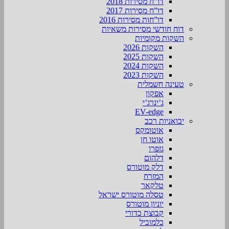
דו”ח מסירות 2018
דו”ח מסירות 2017
דו”חות מסירות 2016
דוח חודשי מסירות משאיות
השקות מקומיות
השקות 2026
השקות 2025
השקות 2024
השקות 2023
טעינה חשמלית
אפקון
ג’ינרג’י
EV-edge
יבואניות רכב
אוטומקס
אוטו חן
גזפרו
דלהום
דלק מוטורס
המזרח
טלקאר
טסלה מוטורס ישראל
יוניון מוטורס
קבוצת כדורי
כלמוביל