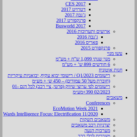
CES 2017
דטרויט 2017
ג’נבה 2017
פרנקפורט 2017
Busworld 2017
ארועים ותערוכות 2016
ג’נבה 2016
פאריס 2016
פרנקפורט 2015
עשו מנוי
מנוי שנתי 1,099 ש”ח + מע”מ
6 חודשים 899 ש’ + מע”מ
חנות אוטוניוז
רישומים Q1/2023 / רישומי יבוא עקיף, יבואניות עיקריות
(חוברת מעל 50 עמודים) – 450 ש׳ + מע״מ
רישומים לפי ערוצי שיווק (פרטי, ציי רכב) לכל דגם 01-
02/2023 390+מע״מ
משאבים
Conferences
EcoMotion Week 2021
Wards Intelligence Focus: Electrification 11/2020
משאבים השקות
יצרניות רכב משאבים
מערכות הנעה
מצברים לכלי רכב