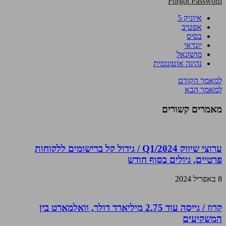
Forgot Password
איוניק 5
אפטיב
בסיס
יונדאי
מושונאל
נהיגה אוטונומית
למאמר הקודם
למאמר הבא
מאמרים קשורים
ערוצי שיווק Q1/2024 / גידול קל ברישומים ללקוחות
פרטיים, גיולים בסוף חודש
8 באפריל 2024
קרוז / גייסה עוד 2.75 מיליארד דולר, וואלמארט בין
המשקיעים