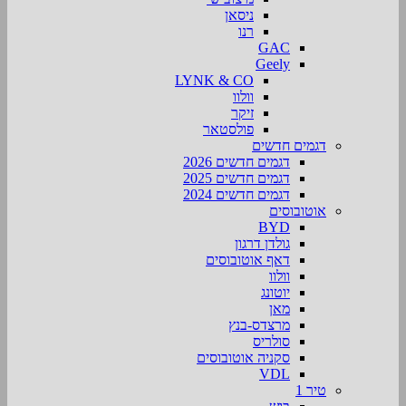
ניסאן
רנו
GAC
Geely
LYNK & CO
וולוו
זיקר
פולסטאר
דגמים חדשים
דגמים חדשים 2026
דגמים חדשים 2025
דגמים חדשים 2024
אוטובוסים
BYD
גולדן דרגון
דאף אוטובוסים
וולוו
יוטונג
מאן
מרצדס-בנץ
סולריס
סקניה אוטובוסים
VDL
טיר 1