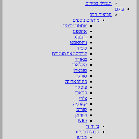
תגמולי בכירים
עולם
קבוצות רכב
מותגים נוספים
אסטון מרטין
אקספנג
דונגפנג
ווינפאסט
לוסיד
לורדסטאון מוטורס
מאזדה
מקלארן
סובארו
סוזוקי
פינינפארינה
פיסקר
פרארי
צ’רי
קארמה
קורוס
ריוויאן
NIO
בי.ווי.די
קבוצת ב.מ.וו
ב.מ.וו