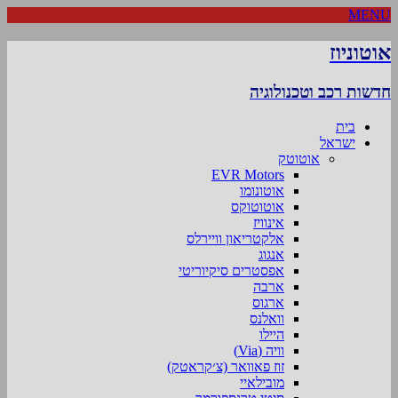
MENU
אוטוניוז
חדשות רכב וטכנולוגיה
בית
ישראל
אוטוטק
EVR Motors
אוטונומו
אוטוטוקס
אינוויז
אלקטריאון וויירלס
אנגוג
אפסטרים סיקיוריטי
ארבה
ארגוס
וואלנס
היילו
וויה (Via)
זוז פאוואר (צ׳קראטק)
מובילאיי