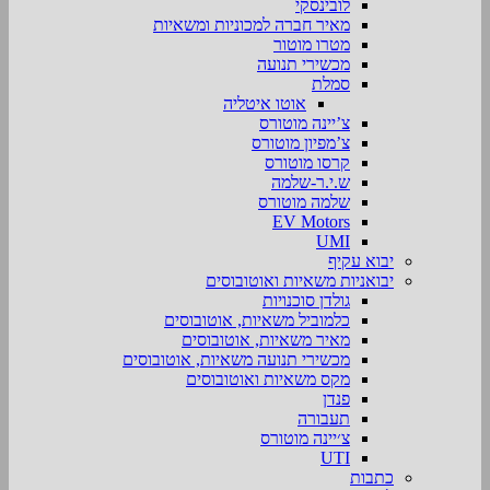
לובינסקי
מאיר חברה למכוניות ומשאיות
מטרו מוטור
מכשירי תנועה
סמלת
אוטו איטליה
צ’יינה מוטורס
צ’מפיון מוטורס
קרסו מוטורס
ש.י.ר-שלמה
שלמה מוטורס
EV Motors
UMI
יבוא עקיף
יבואניות משאיות ואוטובוסים
גולדן סוכנויות
כלמוביל משאיות, אוטובוסים
מאיר משאיות, אוטובוסים
מכשירי תנועה משאיות, אוטובוסים
מקס משאיות ואוטובוסים
פנדן
תעבורה
צ׳יינה מוטורס
UTI
כתבות