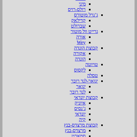
מיני
רולס-רויס
ג’נרל מוטורס
קדילאק
שברולט
גרייט וול מוטור
אורה
Wey
קבוצת הונדה
אקורה
הונדה
טויוטה
לקסוס
טסלה
יגואר-לנד רובר
יגואר
לנד רובר
קבוצת יונדאי
איוניק
ג’נסיס
יונדאי
קיה
קבוצת מרצדס-בנץ
מרצדס-בנץ
סמארט