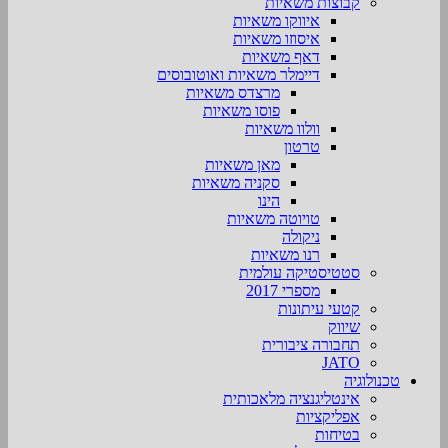
קבוצות משאיות
איווקו משאיות
איסוזו משאיות
דאף משאיות
דיימלר משאיות ואוטובוסים
מרצדס משאיות
פוסו משאיות
וולוו משאיות
טרטון
מאן משאיות
סקניה משאיות
הינו
טויוטה משאיות
ניקולה
רנו משאיות
סטטיסטיקה עולמית
מספרי 2017
קטעי עיתונות
שיווק
תחבורה ציבורית
JATO
טכנולוגיה
אינטליגנציה מלאכותית
אפליקציות
בטיחות