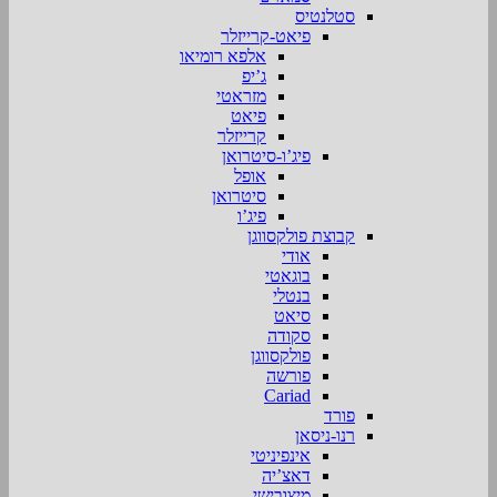
סטלנטיס
פיאט-קרייזלר
אלפא רומיאו
ג’יפ
מזראטי
פיאט
קרייזלר
פיג’ו-סיטרואן
אופל
סיטרואן
פיג’ו
קבוצת פולקסווגן
אודי
בוגאטי
בנטלי
סיאט
סקודה
פולקסווגן
פורשה
Cariad
פורד
רנו-ניסאן
אינפיניטי
דאצ’יה
מיצובישי