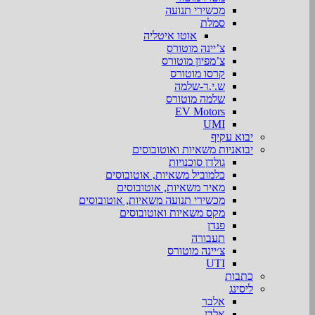
מכשירי תנועה
סמלת
אוטו איטליה
צ’יינה מוטורס
צ’מפיון מוטורס
קרסו מוטורס
ש.י.ר-שלמה
שלמה מוטורס
EV Motors
UMI
יבוא עקיף
יבואניות משאיות ואוטובוסים
גולדן סוכנויות
כלמוביל משאיות, אוטובוסים
מאיר משאיות, אוטובוסים
מכשירי תנועה משאיות, אוטובוסים
מקס משאיות ואוטובוסים
פנדן
תעבורה
צ׳יינה מוטורס
UTI
כתבות
ליסינג
אלבר
אלדן