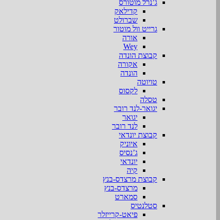
ג’נרל מוטורס
קדילאק
שברולט
גרייט וול מוטור
אורה
Wey
קבוצת הונדה
אקורה
הונדה
טויוטה
לקסוס
טסלה
יגואר-לנד רובר
יגואר
לנד רובר
קבוצת יונדאי
איוניק
ג’נסיס
יונדאי
קיה
קבוצת מרצדס-בנץ
מרצדס-בנץ
סמארט
סטלנטיס
פיאט-קרייזלר