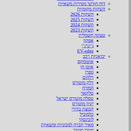
דוח חודשי מסירות משאיות
השקות מקומיות
השקות 2026
השקות 2025
השקות 2024
השקות 2023
טעינה חשמלית
אפקון
ג’ינרג’י
EV-edge
יבואניות רכב
אוטומקס
אוטו חן
גזפרו
דלהום
דלק מוטורס
המזרח
טלקאר
טסלה מוטורס ישראל
יוניון מוטורס
קבוצת כדורי
כלמוביל
לובינסקי
מאיר חברה למכוניות ומשאיות
מטרו מוטור