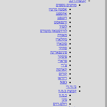
קבוצות רכב
מותגים נוספים
אסטון מרטין
אקספנג
דונגפנג
ווינפאסט
לוסיד
לורדסטאון מוטורס
מאזדה
מקלארן
סובארו
סוזוקי
פינינפארינה
פיסקר
פרארי
צ’רי
קארמה
קורוס
ריוויאן
NIO
בי.ווי.די
קבוצת ב.מ.וו
ב.מ.וו
מיני
רולס-רויס