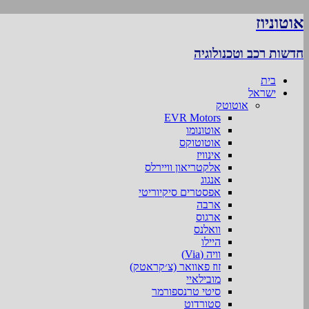
אוטוניוז
חדשות רכב וטכנולוגיה
בית
ישראל
אוטוטק
EVR Motors
אוטונומו
אוטוטוקס
אינוויז
אלקטריאון וויירלס
אנגוג
אפסטרים סיקיוריטי
ארבה
ארגוס
וואלנס
היילו
וויה (Via)
זוז פאוואר (צ׳קראטק)
מובילאיי
סיטי טרנספורמר
סטורדוט