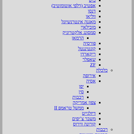
בוש
אפטיב (דלפי אוטומוטיב)
דנסו
ווליאו
מאגנה אינטרנשיונל
מובילאיי
סמסונג אלקטרוניק
הרמאן
פורסיה
קונטיננטל
ריקארדו
שאפלר
ZF
כלכלה
אירופה
אסיה
יפן
סין
רכבות
צפון אמריקה
ממשל טראמפ II
דיזלגייט
משבר צ’יפים
קורונה ווירוס
רכבות