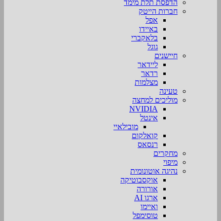
הדפסת תלת מימד
חברות הייטק
אפל
באיידו
בלאקברי
גוגל
חיישנים
ליידאר
רדאר
מצלמות
טעינה
מוליכים למחצה
NVIDIA
אינטל
מובילאיי
קואלקום
רנסאס
מחקרים
מיפוי
נהיגה אוטונומית
אוקסבוטיקה
אורורה
ארגו AI
ואיימו
טוסימפל