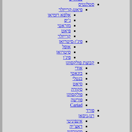
סטלנטיס
פיאט-קרייזלר
אלפא רומיאו
ג’יפ
מזראטי
פיאט
קרייזלר
פיג’ו-סיטרואן
אופל
סיטרואן
פיג’ו
קבוצת פולקסווגן
אודי
בוגאטי
בנטלי
סיאט
סקודה
פולקסווגן
פורשה
Cariad
פורד
רנו-ניסאן
אינפיניטי
דאצ’יה
מיצובישי