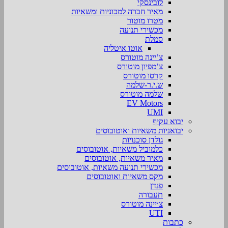
לובינסקי
מאיר חברה למכוניות ומשאיות
מטרו מוטור
מכשירי תנועה
סמלת
אוטו איטליה
צ’יינה מוטורס
צ’מפיון מוטורס
קרסו מוטורס
ש.י.ר-שלמה
שלמה מוטורס
EV Motors
UMI
יבוא עקיף
יבואניות משאיות ואוטובוסים
גולדן סוכנויות
כלמוביל משאיות, אוטובוסים
מאיר משאיות, אוטובוסים
מכשירי תנועה משאיות, אוטובוסים
מקס משאיות ואוטובוסים
פנדן
תעבורה
צ׳יינה מוטורס
UTI
כתבות