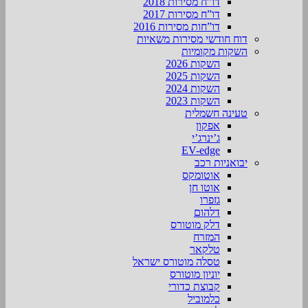
דו”ח מסירות 2018
דו”ח מסירות 2017
דו”חות מסירות 2016
דוח חודשי מסירות משאיות
השקות מקומיות
השקות 2026
השקות 2025
השקות 2024
השקות 2023
טעינה חשמלית
אפקון
ג’ינרג’י
EV-edge
יבואניות רכב
אוטומקס
אוטו חן
גזפרו
דלהום
דלק מוטורס
המזרח
טלקאר
טסלה מוטורס ישראל
יוניון מוטורס
קבוצת כדורי
כלמוביל