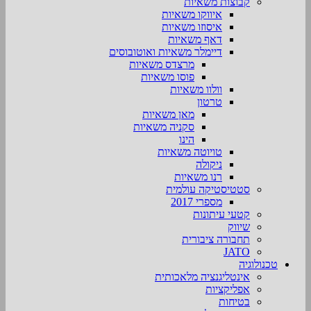
קבוצות משאיות
איווקו משאיות
איסוזו משאיות
דאף משאיות
דיימלר משאיות ואוטובוסים
מרצדס משאיות
פוסו משאיות
וולוו משאיות
טרטון
מאן משאיות
סקניה משאיות
הינו
טויוטה משאיות
ניקולה
רנו משאיות
סטטיסטיקה עולמית
מספרי 2017
קטעי עיתונות
שיווק
תחבורה ציבורית
JATO
טכנולוגיה
אינטליגנציה מלאכותית
אפליקציות
בטיחות