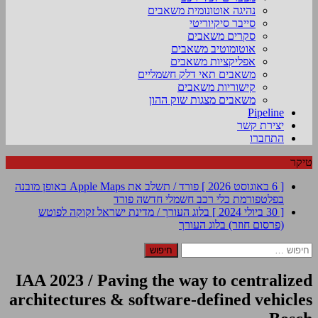
נהיגה אוטונומית משאבים
סייבר סיקיוריטי
סקרים משאבים
אוטומוטיב משאבים
אפליקציות משאבים
משאבים תאי דלק חשמליים
קישוריות משאבים
משאבים מצגות שוק ההון
Pipeline
יצירת קשר
התחברו
טיקר
[ 6 באוגוסט 2026 ]
פורד / תשלב את Apple Maps באופן מובנה
בפלטפורמת כלי רכב חשמלי חדשה
פורד
[ 30 ביולי 2024 ]
בלוג העורך / מדינת ישראל זקוקה לפוטש
(פרסום חוזר)
בלוג העורך
חיפוש:
IAA 2023 / Paving the way to centralized
architectures & software-defined vehicles