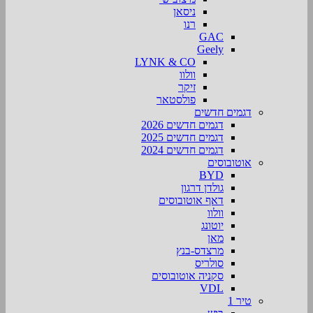
ניסאן
רנו
GAC
Geely
LYNK & CO
וולוו
זיקר
פולסטאר
דגמים חדשים
דגמים חדשים 2026
דגמים חדשים 2025
דגמים חדשים 2024
אוטובוסים
BYD
גולדן דרגון
דאף אוטובוסים
וולוו
יוטונג
מאן
מרצדס-בנץ
סולריס
סקניה אוטובוסים
VDL
טיר 1