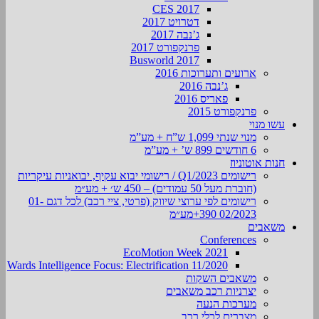
CES 2017
דטרויט 2017
ג’נבה 2017
פרנקפורט 2017
Busworld 2017
ארועים ותערוכות 2016
ג’נבה 2016
פאריס 2016
פרנקפורט 2015
עשו מנוי
מנוי שנתי 1,099 ש”ח + מע”מ
6 חודשים 899 ש’ + מע”מ
חנות אוטוניוז
רישומים Q1/2023 / רישומי יבוא עקיף, יבואניות עיקריות
(חוברת מעל 50 עמודים) – 450 ש׳ + מע״מ
רישומים לפי ערוצי שיווק (פרטי, ציי רכב) לכל דגם 01-
02/2023 390+מע״מ
משאבים
Conferences
EcoMotion Week 2021
Wards Intelligence Focus: Electrification 11/2020
משאבים השקות
יצרניות רכב משאבים
מערכות הנעה
מצברים לכלי רכב