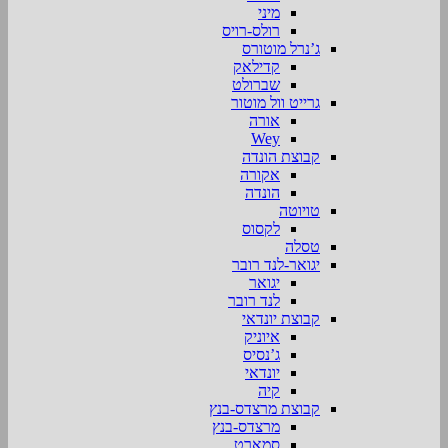
מיני
רולס-רויס
ג’נרל מוטורס
קדילאק
שברולט
גרייט וול מוטור
אורה
Wey
קבוצת הונדה
אקורה
הונדה
טויוטה
לקסוס
טסלה
יגואר-לנד רובר
יגואר
לנד רובר
קבוצת יונדאי
איוניק
ג’נסיס
יונדאי
קיה
קבוצת מרצדס-בנץ
מרצדס-בנץ
סמארט