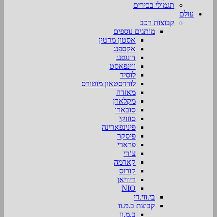
תגמולי בכירים
עולם
קבוצות רכב
מותגים נוספים
אסטון מרטין
אקספנג
דונגפנג
ווינפאסט
לוסיד
לורדסטאון מוטורס
מאזדה
מקלארן
סובארו
סוזוקי
פינינפארינה
פיסקר
פרארי
צ’רי
קארמה
קורוס
ריוויאן
NIO
בי.ווי.די
קבוצת ב.מ.וו
ב.מ.וו