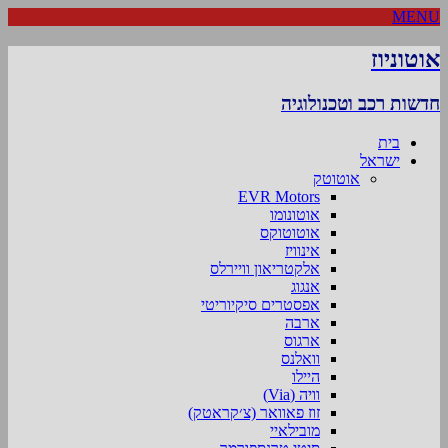
MENU
אוטוניוז
חדשות רכב וטכנולוגיה
בית
ישראל
אוטוטק
EVR Motors
אוטונומו
אוטוטוקס
אינוויז
אלקטריאון וויירלס
אנגוג
אפסטרים סיקיוריטי
ארבה
ארגוס
וואלנס
היילו
וויה (Via)
זוז פאוואר (צ׳קראטק)
מובילאיי