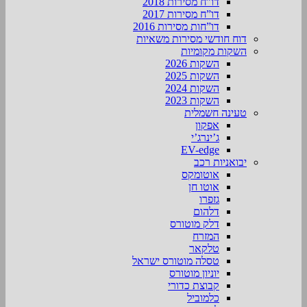
דו”ח מסירות 2018
דו”ח מסירות 2017
דו”חות מסירות 2016
דוח חודשי מסירות משאיות
השקות מקומיות
השקות 2026
השקות 2025
השקות 2024
השקות 2023
טעינה חשמלית
אפקון
ג’ינרג’י
EV-edge
יבואניות רכב
אוטומקס
אוטו חן
גזפרו
דלהום
דלק מוטורס
המזרח
טלקאר
טסלה מוטורס ישראל
יוניון מוטורס
קבוצת כדורי
כלמוביל