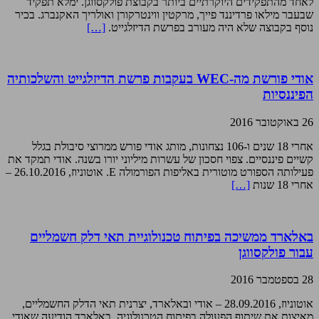
לאחד מהתפקידים היוקרתיים ביותר בקבוצת פולקסווגן. ימלא תפקיד
שבעבר מילאו פרדיננד פייך, מרקטין ווינטרקורן ואולריך האקנברג. בכיר
נוסף בקבוצה שלא היה מעורב בפרשת הדיזלגייט.
[…]
אודי פורשת מה-WEC בעקבות פרשת הדיזלגייט והשלכותיה
הפיננסיות
26 באוקטובר 2016
אחרי 18 שנים ו-106 נצחונות, מותג אודי פורש ממרוצי סיבולת בגלל
קשיים פיננסיים. צפוי חסכון של עשרות מיליוני יורו בשנה. אודי תמקד את
פעילותה הספורט מוטורית באליפות הפורמולה E. אוטוניוז, 26.10.2016 –
אחרי 18 שנות
[…]
באלארד ממשיכה בפיתוח טכנולוגיית תאי דלק חשמליים
עבור פולקסווגן
28 בספטמבר 2016
אוטוניוז, 28.09.2016 – אודי ובאלארד, יצרנית תאי הדלק החשמליים,
מאיצות את שיתוף הפעולה בפיתוח הטכנולוגיה. באלארד הודיעה שאודי