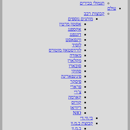
תגמולי בכירים
עולם
קבוצות רכב
מותגים נוספים
אסטון מרטין
אקספנג
דונגפנג
ווינפאסט
לוסיד
לורדסטאון מוטורס
מאזדה
מקלארן
סובארו
סוזוקי
פינינפארינה
פיסקר
פרארי
צ’רי
קארמה
קורוס
ריוויאן
NIO
בי.ווי.די
קבוצת ב.מ.וו
ב.מ.וו