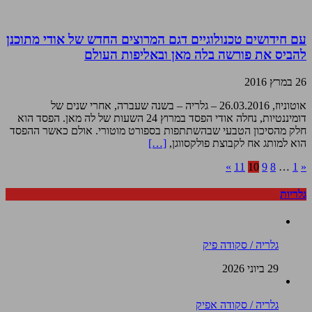
עם חידושים טכנולוגיים דגם המרוצים החדש של אודי מתוכנן
להביס את פורשה בלה מאן ובאליפות העולם
26 במרץ 2016
אוטוניוז, 26.03.2016 – גלריה – בשנה שעברה, אחרי שנים של
דומיננטיות, נחלה אודי הפסד במרוץ 24 השעות של לה מאן. הפסד הוא
חלק מהסיכון הטבעי שבהשתתפות בספורט מוטורי. אולם כאשר ההפסד
הוא למותג אח לקבוצת פולקסווגן,
[…]
»
11
10
9
8
…
1
«
גלריות
גלריה / סקודה פיק
29 ביוני 2026
גלריה / סקודה אפיק