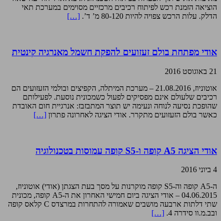
הוציאה הזמנת רכש לפיתוח רכיבים מרכזיים מסוימים במערכת תאי
הדלק. עלות הרכש צפויה להיות 80-120 מ’ ד’.
[…]
אודי מפתחת בולם זעזועים להפקת חשמל מאנרגיה קינטית
21 באוגוסט 2016
אוטוניוז, 21.08.2016 – מערכת המיתלה, הקפיצים ובולמי הזעזועים הם
רכיבים שלעולם אינם מפסיקים לפעול כשמכונית נוסעת. לפעילותם
שהופכת נסיעה לנוחה ונעימה יש תוצר המתבזבז: אנרגיית חום האובדת
כאשר בולם הזעזועים מתקרר. אודי הציגה לאחרונה פתרון
[…]
אודי הציגה A5 קופה ו-S5 קופה עמוסות בטכנולוגיה
4 ביוני 2016
ה-A5 קופה וה-S5 קופה מוקרנות על מסך בעת הצגתן (אודי) אוטוניוז,
04.06.2015 – אודי הציגה ביום חמישי האחרון את ה-A5 קופה, מכונית
שתי דלתות ארבעה מושבים שאמורה להתחרות במרצדס C קלאס קופה
ובב.מ.וו סידרה 4.
[…]