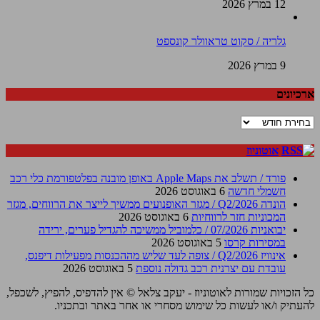
12 במרץ 2026
גלריה / סקוט טראוולר קונספט
9 במרץ 2026
ארכיונים
ארכיונים
אוטוניוז
פורד / תשלב את Apple Maps באופן מובנה בפלטפורמת כלי רכב
חשמלי חדשה
6 באוגוסט 2026
הונדה Q2/2026 / מגזר האופנועים ממשיך לייצר את הרווחים, מגזר
המכוניות חזר לרווחיות
6 באוגוסט 2026
יבואניות 07/2026 / כלמוביל ממשיכה להגדיל פערים, ירידה
במסירות קרסו
5 באוגוסט 2026
אינוויז Q2/2026 / צופה לעד שליש מההכנסות מפעילות דיפנס,
עובדת עם יצרנית רכב גדולה נוספת
5 באוגוסט 2026
כל הזכויות שמורות לאוטוניוז - יעקב צלאל © אין להדפיס, להפיץ, לשכפל,
להעתיק ו/או לעשות כל שימוש מסחרי או אחר באתר ובתכניו.