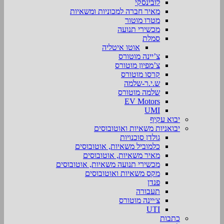
לובינסקי
מאיר חברה למכוניות ומשאיות
מטרו מוטור
מכשירי תנועה
סמלת
אוטו איטליה
צ’יינה מוטורס
צ’מפיון מוטורס
קרסו מוטורס
ש.י.ר-שלמה
שלמה מוטורס
EV Motors
UMI
יבוא עקיף
יבואניות משאיות ואוטובוסים
גולדן סוכנויות
כלמוביל משאיות, אוטובוסים
מאיר משאיות, אוטובוסים
מכשירי תנועה משאיות, אוטובוסים
מקס משאיות ואוטובוסים
פנדן
תעבורה
צ׳יינה מוטורס
UTI
כתבות