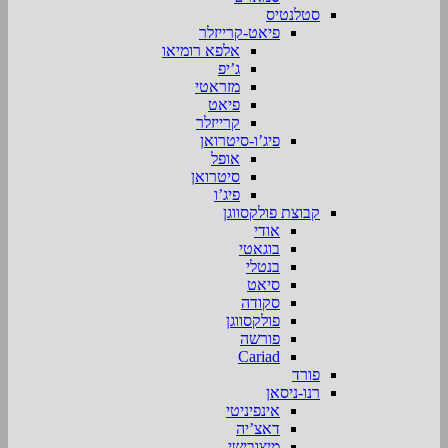
סטלנטיס
פיאט-קרייזלר
אלפא רומיאו
ג’יפ
מזראטי
פיאט
קרייזלר
פיג’ו-סיטרואן
אופל
סיטרואן
פיג’ו
קבוצת פולקסווגן
אודי
בוגאטי
בנטלי
סיאט
סקודה
פולקסווגן
פורשה
Cariad
פורד
רנו-ניסאן
אינפיניטי
דאצ’יה
מיצובישי