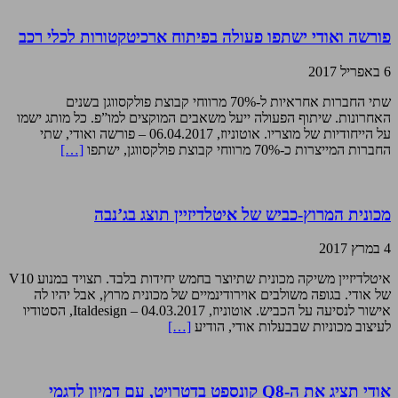
פורשה ואודי ישתפו פעולה בפיתוח ארכיטקטורות לכלי רכב
6 באפריל 2017
שתי החברות אחראיות ל-70% מרווחי קבוצת פולקסווגן בשנים
האחרונות. שיתוף הפעולה ייעל משאבים המוקצים למו”פ. כל מותג ישמו
על הייחודיות של מוצריו. אוטוניוז, 06.04.2017 – פורשה ואודי, שתי
החברות המייצרות כ-70% מרווחי קבוצת פולקסווגן, ישתפו
[…]
מכונית המרוץ-כביש של איטלדיזיין תוצג בג’נבה
4 במרץ 2017
איטלדיזיין משיקה מכונית שתיוצר בחמש יחידות בלבד. תצויד במנוע V10
של אודי. בגופה משולבים אוירודינמיים של מכונית מרוץ, אבל יהיו לה
אישור לנסיעה על הכביש. אוטוניוז, 04.03.2017 – Italdesign, הסטודיו
לעיצוב מכוניות שבבעלות אודי, הודיע
[…]
אודי תציג את ה-Q8 קונספט בדטרויט, עם דמיון לדגמי