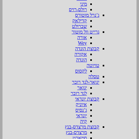
מיני
רולס-רויס
ג’נרל מוטורס
קדילאק
שברולט
גרייט וול מוטור
אורה
Wey
קבוצת הונדה
אקורה
הונדה
טויוטה
לקסוס
טסלה
יגואר-לנד רובר
יגואר
לנד רובר
קבוצת יונדאי
איוניק
ג’נסיס
יונדאי
קיה
קבוצת מרצדס-בנץ
מרצדס-בנץ
סמארט