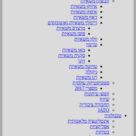
קבוצות משאיות
איווקו משאיות
איסוזו משאיות
דאף משאיות
דיימלר משאיות ואוטובוסים
מרצדס משאיות
פוסו משאיות
וולוו משאיות
טרטון
מאן משאיות
סקניה משאיות
הינו
טויוטה משאיות
ניקולה
רנו משאיות
סטטיסטיקה עולמית
מספרי 2017
קטעי עיתונות
שיווק
תחבורה ציבורית
JATO
טכנולוגיה
אינטליגנציה מלאכותית
אפליקציות
בטיחות