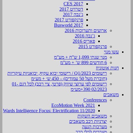
CES 2017
דטרויט 2017
ג’נבה 2017
פרנקפורט 2017
Busworld 2017
ארועים ותערוכות 2016
ג’נבה 2016
פאריס 2016
פרנקפורט 2015
עשו מנוי
מנוי שנתי 1,099 ש”ח + מע”מ
6 חודשים 899 ש’ + מע”מ
חנות אוטוניוז
רישומים Q1/2023 / רישומי יבוא עקיף, יבואניות עיקריות
(חוברת מעל 50 עמודים) – 450 ש׳ + מע״מ
רישומים לפי ערוצי שיווק (פרטי, ציי רכב) לכל דגם 01-
02/2023 390+מע״מ
משאבים
Conferences
EcoMotion Week 2021
Wards Intelligence Focus: Electrification 11/2020
משאבים השקות
יצרניות רכב משאבים
מערכות הנעה
מצברים לכלי רכב