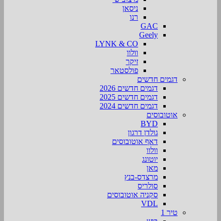
ניסאן
רנו
GAC
Geely
LYNK & CO
וולוו
זיקר
פולסטאר
דגמים חדשים
דגמים חדשים 2026
דגמים חדשים 2025
דגמים חדשים 2024
אוטובוסים
BYD
גולדן דרגון
דאף אוטובוסים
וולוו
יוטונג
מאן
מרצדס-בנץ
סולריס
סקניה אוטובוסים
VDL
טיר 1