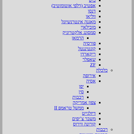
בוש
אפטיב (דלפי אוטומוטיב)
דנסו
ווליאו
מאגנה אינטרנשיונל
מובילאיי
סמסונג אלקטרוניק
הרמאן
פורסיה
קונטיננטל
ריקארדו
שאפלר
ZF
כלכלה
אירופה
אסיה
יפן
סין
רכבות
צפון אמריקה
ממשל טראמפ II
דיזלגייט
משבר צ’יפים
קורונה ווירוס
רכבות