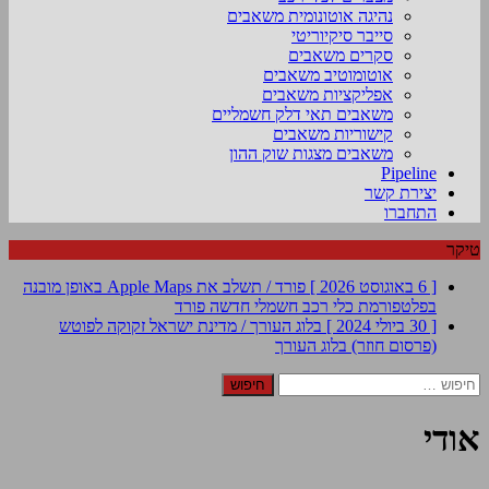
נהיגה אוטונומית משאבים
סייבר סיקיוריטי
סקרים משאבים
אוטומוטיב משאבים
אפליקציות משאבים
משאבים תאי דלק חשמליים
קישוריות משאבים
משאבים מצגות שוק ההון
Pipeline
יצירת קשר
התחברו
טיקר
[ 6 באוגוסט 2026 ]
פורד / תשלב את Apple Maps באופן מובנה
בפלטפורמת כלי רכב חשמלי חדשה
פורד
[ 30 ביולי 2024 ]
בלוג העורך / מדינת ישראל זקוקה לפוטש
(פרסום חוזר)
בלוג העורך
חיפוש:
אודי