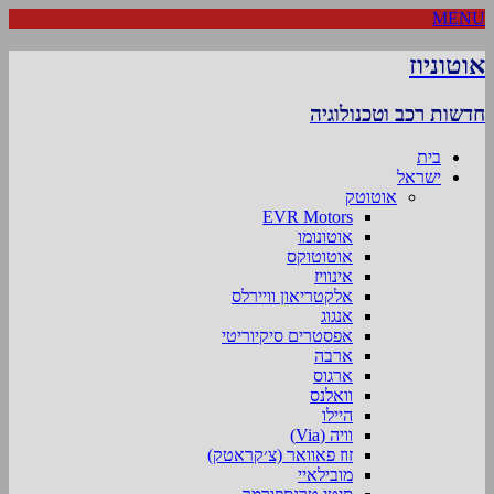
MENU
אוטוניוז
חדשות רכב וטכנולוגיה
בית
ישראל
אוטוטק
EVR Motors
אוטונומו
אוטוטוקס
אינוויז
אלקטריאון וויירלס
אנגוג
אפסטרים סיקיוריטי
ארבה
ארגוס
וואלנס
היילו
וויה (Via)
זוז פאוואר (צ׳קראטק)
מובילאיי