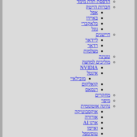
הדפסת תלת מימד
חברות הייטק
אפל
באיידו
בלאקברי
גוגל
חיישנים
ליידאר
רדאר
מצלמות
טעינה
מוליכים למחצה
NVIDIA
אינטל
מובילאיי
קואלקום
רנסאס
מחקרים
מיפוי
נהיגה אוטונומית
אוקסבוטיקה
אורורה
ארגו AI
ואיימו
טוסימפל