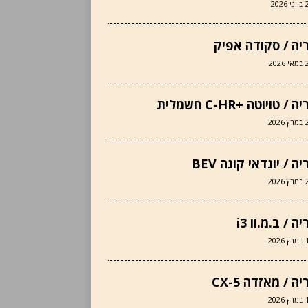
2026
יה / סקודה אפיק
202
 / טויוטה +C-HR חשמלית
202
ה / יונדאי קונה BEV
202
ה / ב.מ.וו i3
202
ה / מאזדה CX-5
202