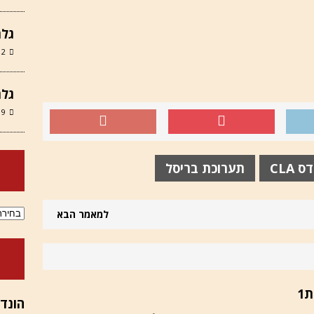
גלר
12 במרץ 6
גלר
9 במרץ 2026
 CLA
תערוכת בריסל
ארכיוני
למאמר הבא