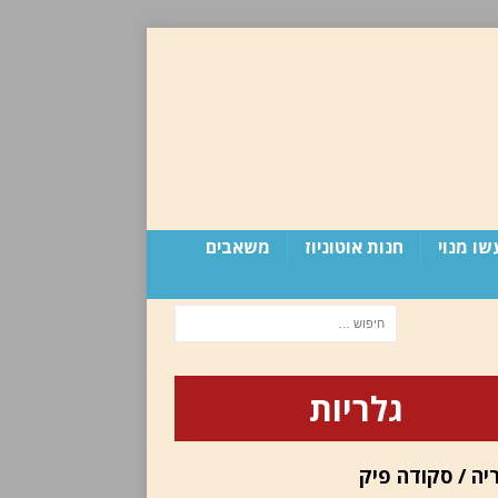
שו מנוי
חנות אוטוניוז
משאבים
גלריות
יה / סקודה פיק