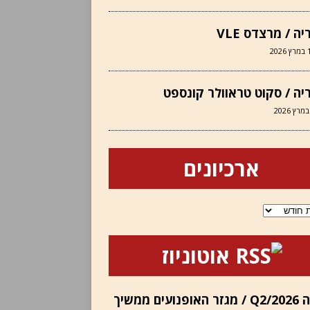
יה / מרצדס VLE
202
יה / סקוט טראוולר קונספט
ארכיונים
ם
אוטוניוז
הונדה Q2/2026 / מגזר האופנועים ממשיך