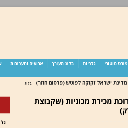
ורט מוטורי
גלריות
בלוג העורך
ארועים ותערוכות
ע
 מדינת ישראל זקוקה לפוטש (פרסום חוזר)
בלוג
ריסל 2026 / תערוכת מכירת מכוניות (שקבוצת
פורד / תשלב את Apple Maps באופן מובנה בפלטפורמת
ק)
ד
גלר