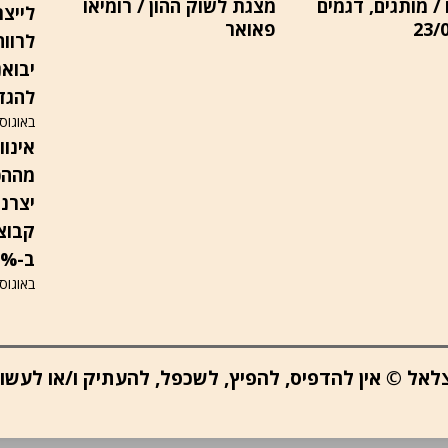
/ מותגים, דגמים
מצגת לשוק ההון / רומיאו
לייצר
23/
פאואר
לרווח
להגדי
באוגוסט 6
מההכ
יצרני
ב-13%, מעבר לרווח נקי, המניה בשפל
באוגוסט 6
ב צלאל © אין להדפיס, להפיץ, לשכפל, להעתיק ו/או לעש