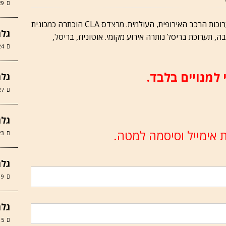
29 ביוני 
תערוכת המכוניות של בריסל פותחת את שנת תערוכות הרכב האירופית, העולמית. מרצדס CLA הוכתרה כמכונית
גלר
, תערוכת בריסל נותרה אירוע מקומי. אוטוניוז, בריסל,
24 במאי 6
 למנויים בלבד.
גלריה
27 במרץ 6
גלרי
 אימייל וסיסמה למטה.
23 במרץ 6
גלרי
19 במרץ 6
גלרי
15 במרץ 6