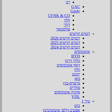
רנו
GAC
Geely
LYNK & CO
וולוו
זיקר
פולסטאר
דגמים חדשים
דגמים חדשים 2026
דגמים חדשים 2025
דגמים חדשים 2024
אוטובוסים
BYD
גולדן דרגון
דאף אוטובוסים
וולוו
יוטונג
מאן
מרצדס-בנץ
סולריס
סקניה אוטובוסים
VDL
טיר 1
בוש
אפטיב (דלפי אוטומוטיב)