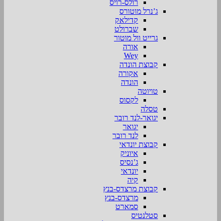
רולס-רויס
ג’נרל מוטורס
קדילאק
שברולט
גרייט וול מוטור
אורה
Wey
קבוצת הונדה
אקורה
הונדה
טויוטה
לקסוס
טסלה
יגואר-לנד רובר
יגואר
לנד רובר
קבוצת יונדאי
איוניק
ג’נסיס
יונדאי
קיה
קבוצת מרצדס-בנץ
מרצדס-בנץ
סמארט
סטלנטיס