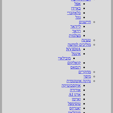
אפל
באיידו
בלאקברי
גוגל
חיישנים
ליידאר
רדאר
מצלמות
טעינה
מוליכים למחצה
NVIDIA
אינטל
מובילאיי
קואלקום
רנסאס
מחקרים
מיפוי
נהיגה אוטונומית
אוקסבוטיקה
אורורה
ארגו AI
ואיימו
טוסימפל
יאנדקס
מובילאיי