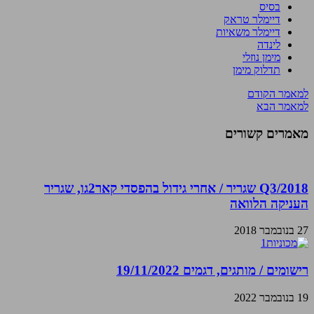
בסיס
דיימלר טראק
דיימלר משאיות
לינדה
מימן נוזלי
תדלוק מימן
למאמר הקודם
למאמר הבא
מאמרים קשורים
Q3/2018 שגריר / אחרי גידול בהפסדי קאר2גו, שגריר
העניקה הלוואה
27 בנובמבר 2018
רישומים / מותגים, דגמים 19/11/2022
19 בנובמבר 2022