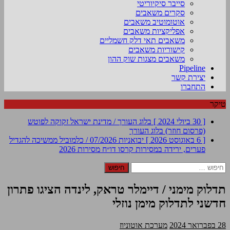
סייבר סיקיוריטי
סקרים משאבים
אוטומוטיב משאבים
אפליקציות משאבים
משאבים תאי דלק חשמליים
קישוריות משאבים
משאבים מצגות שוק ההון
Pipeline
יצירת קשר
התחברו
טיקר
[ 30 ביולי 2024 ]
בלוג העורך / מדינת ישראל זקוקה לפוטש
(פרסום חוזר)
בלוג העורך
[ 6 באוגוסט 2026 ]
יבואניות 07/2026 / כלמוביל ממשיכה להגדיל
פערים, ירידה במסירות קרסו
דו״ח מסירות 2026
חיפוש:
תדלוק מימני / דיימלר טראק, לינדה הציגו פתרון
חדשני לתדלוק מימן נוזלי
28 בפברואר 2024
מערכת אוטוניוז