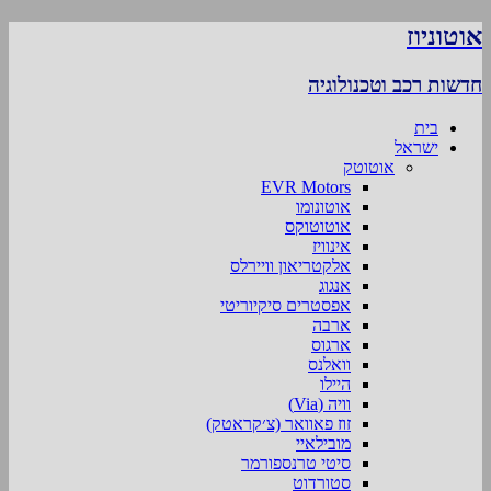
אוטוניוז
חדשות רכב וטכנולוגיה
בית
ישראל
אוטוטק
EVR Motors
אוטונומו
אוטוטוקס
אינוויז
אלקטריאון וויירלס
אנגוג
אפסטרים סיקיוריטי
ארבה
ארגוס
וואלנס
היילו
וויה (Via)
זוז פאוואר (צ׳קראטק)
מובילאיי
סיטי טרנספורמר
סטורדוט