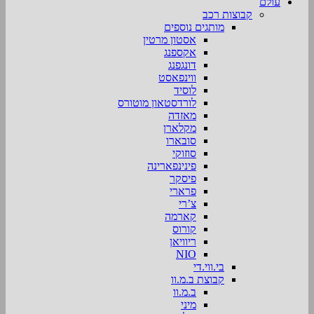
עולם
קבוצות רכב
מותגים נוספים
אסטון מרטין
אקספנג
דונגפנג
ווינפאסט
לוסיד
לורדסטאון מוטורס
מאזדה
מקלארן
סובארו
סוזוקי
פינינפארינה
פיסקר
פרארי
צ’רי
קארמה
קורוס
ריוויאן
NIO
בי.ווי.די
קבוצת ב.מ.וו
ב.מ.וו
מיני