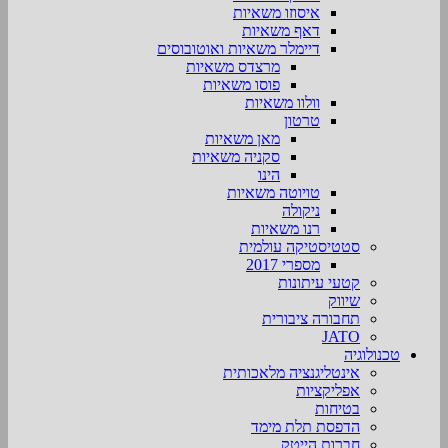
איסוזו משאיות
דאף משאיות
דיימלר משאיות ואוטובוסים
מרצדס משאיות
פוסו משאיות
וולוו משאיות
טרטון
מאן משאיות
סקניה משאיות
הינו
טויוטה משאיות
ניקולה
רנו משאיות
סטטיסטיקה עולמית
מספרי 2017
קטעי עיתונות
שיווק
תחבורה ציבורית
JATO
טכנולוגיה
אינטליגנציה מלאכותית
אפליקציות
בטיחות
הדפסת תלת מימד
חברות הייטק