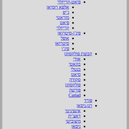
פיאט-קרייזלר
אלפא רומיאו
ג’יפ
מזראטי
פיאט
קרייזלר
פיג’ו-סיטרואן
אופל
סיטרואן
פיג’ו
קבוצת פולקסווגן
אודי
בוגאטי
בנטלי
סיאט
סקודה
פולקסווגן
פורשה
Cariad
פורד
רנו-ניסאן
אינפיניטי
דאצ’יה
מיצובישי
ניסאן