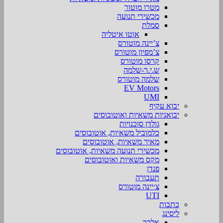
מטרו מוטור
מכשירי תנועה
סמלת
אוטו איטליה
צ’יינה מוטורס
צ’מפיון מוטורס
קרסו מוטורס
ש.י.ר-שלמה
שלמה מוטורס
EV Motors
UMI
יבוא עקיף
יבואניות משאיות ואוטובוסים
גולדן סוכנויות
כלמוביל משאיות, אוטובוסים
מאיר משאיות, אוטובוסים
מכשירי תנועה משאיות, אוטובוסים
מקס משאיות ואוטובוסים
פנדן
תעבורה
צ׳יינה מוטורס
UTI
כתבות
ליסינג
אלבר