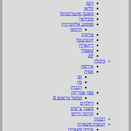
דנסו
ווליאו
מאגנה אינטרנשיונל
מובילאיי
סמסונג אלקטרוניק
הרמאן
פורסיה
קונטיננטל
ריקארדו
שאפלר
ZF
כלכלה
אירופה
אסיה
יפן
סין
רכבות
צפון אמריקה
ממשל טראמפ II
דיזלגייט
משבר צ’יפים
קורונה ווירוס
רכבות
קבוצות משאיות
איווקו משאיות