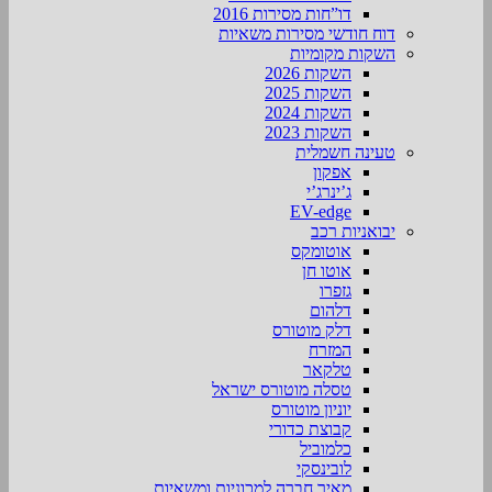
דו”חות מסירות 2016
דוח חודשי מסירות משאיות
השקות מקומיות
השקות 2026
השקות 2025
השקות 2024
השקות 2023
טעינה חשמלית
אפקון
ג’ינרג’י
EV-edge
יבואניות רכב
אוטומקס
אוטו חן
גזפרו
דלהום
דלק מוטורס
המזרח
טלקאר
טסלה מוטורס ישראל
יוניון מוטורס
קבוצת כדורי
כלמוביל
לובינסקי
מאיר חברה למכוניות ומשאיות