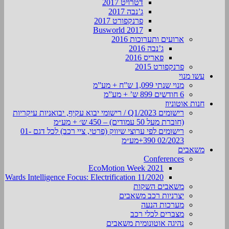
דטרויט 2017
ג’נבה 2017
פרנקפורט 2017
Busworld 2017
ארועים ותערוכות 2016
ג’נבה 2016
פאריס 2016
פרנקפורט 2015
עשו מנוי
מנוי שנתי 1,099 ש”ח + מע”מ
6 חודשים 899 ש’ + מע”מ
חנות אוטוניוז
רישומים Q1/2023 / רישומי יבוא עקיף, יבואניות עיקריות
(חוברת מעל 50 עמודים) – 450 ש׳ + מע״מ
רישומים לפי ערוצי שיווק (פרטי, ציי רכב) לכל דגם 01-
02/2023 390+מע״מ
משאבים
Conferences
EcoMotion Week 2021
Wards Intelligence Focus: Electrification 11/2020
משאבים השקות
יצרניות רכב משאבים
מערכות הנעה
מצברים לכלי רכב
נהיגה אוטונומית משאבים