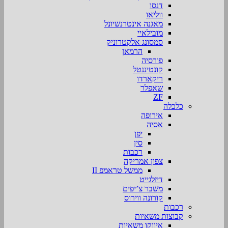
דנסו
ווליאו
מאגנה אינטרנשיונל
מובילאיי
סמסונג אלקטרוניק
הרמאן
פורסיה
קונטיננטל
ריקארדו
שאפלר
ZF
כלכלה
אירופה
אסיה
יפן
סין
רכבות
צפון אמריקה
ממשל טראמפ II
דיזלגייט
משבר צ’יפים
קורונה ווירוס
רכבות
קבוצות משאיות
איווקו משאיות