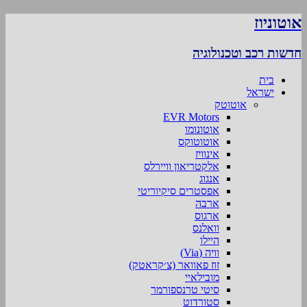
אוטוניוז
חדשות רכב וטכנולוגיה
בית
ישראל
אוטוטק
EVR Motors
אוטונומו
אוטוטוקס
אינוויז
אלקטריאון וויירלס
אנגוג
אפסטרים סיקיוריטי
ארבה
ארגוס
וואלנס
היילו
וויה (Via)
זוז פאוואר (צ׳קראטק)
מובילאיי
סיטי טרנספורמר
סטורדוט