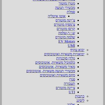
מטרו מוטור
מכשירי תנועה
סמלת
אוטו איטליה
צ’יינה מוטורס
צ’מפיון מוטורס
קרסו מוטורס
ש.י.ר-שלמה
שלמה מוטורס
EV Motors
UMI
יבוא עקיף
יבואניות משאיות ואוטובוסים
גולדן סוכנויות
כלמוביל משאיות, אוטובוסים
מאיר משאיות, אוטובוסים
מכשירי תנועה משאיות, אוטובוסים
מקס משאיות ואוטובוסים
פנדן
תעבורה
צ׳יינה מוטורס
UTI
כתבות
ליסינג
אלבר