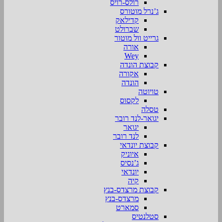
רולס-רויס
ג’נרל מוטורס
קדילאק
שברולט
גרייט וול מוטור
אורה
Wey
קבוצת הונדה
אקורה
הונדה
טויוטה
לקסוס
טסלה
יגואר-לנד רובר
יגואר
לנד רובר
קבוצת יונדאי
איוניק
ג’נסיס
יונדאי
קיה
קבוצת מרצדס-בנץ
מרצדס-בנץ
סמארט
סטלנטיס