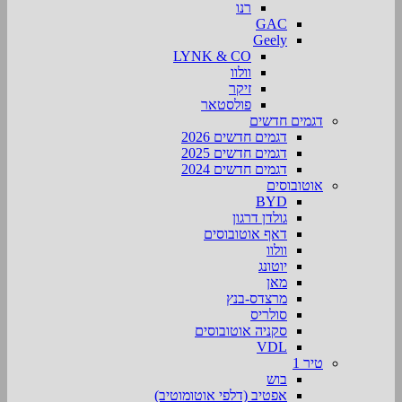
רנו
GAC
Geely
LYNK & CO
וולוו
זיקר
פולסטאר
דגמים חדשים
דגמים חדשים 2026
דגמים חדשים 2025
דגמים חדשים 2024
אוטובוסים
BYD
גולדן דרגון
דאף אוטובוסים
וולוו
יוטונג
מאן
מרצדס-בנץ
סולריס
סקניה אוטובוסים
VDL
טיר 1
בוש
אפטיב (דלפי אוטומוטיב)