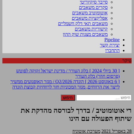
סייבר סיקיוריטי
סקרים משאבים
אוטומוטיב משאבים
אפליקציות משאבים
משאבים תאי דלק חשמליים
קישוריות משאבים
משאבים מצגות שוק ההון
Pipeline
יצירת קשר
התחברו
טיקר
[ 30 ביולי 2024 ]
בלוג העורך / מדינת ישראל זקוקה לפוטש
(פרסום חוזר)
בלוג העורך
[ 6 באוגוסט 2026 ]
הונדה Q2/2026 / מגזר האופנועים ממשיך
לייצר את הרווחים, מגזר המכוניות חזר לרווחיות
קבוצת הונדה
חיפוש:
רי אוטומוטיב / בדרך לבורסה מהדקת את
שיתוף הפעולה עם הינו
28 באפריל 2021
מערכת אוטוניוז