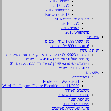
דטרויט 2017
ג’נבה 2017
פרנקפורט 2017
Busworld 2017
ארועים ותערוכות 2016
ג’נבה 2016
פאריס 2016
פרנקפורט 2015
עשו מנוי
מנוי שנתי 1,099 ש”ח + מע”מ
6 חודשים 899 ש’ + מע”מ
חנות אוטוניוז
רישומים Q1/2023 / רישומי יבוא עקיף, יבואניות עיקריות
(חוברת מעל 50 עמודים) – 450 ש׳ + מע״מ
רישומים לפי ערוצי שיווק (פרטי, ציי רכב) לכל דגם 01-
02/2023 390+מע״מ
משאבים
Conferences
EcoMotion Week 2021
Wards Intelligence Focus: Electrification 11/2020
משאבים השקות
יצרניות רכב משאבים
מערכות הנעה
מצברים לכלי רכב
נהיגה אוטונומית משאבים