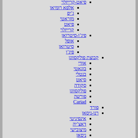
פיאט-קרייזלר
אלפא רומיאו
ג’יפ
מזראטי
פיאט
קרייזלר
פיג’ו-סיטרואן
אופל
סיטרואן
פיג’ו
קבוצת פולקסווגן
אודי
בוגאטי
בנטלי
סיאט
סקודה
פולקסווגן
פורשה
Cariad
פורד
רנו-ניסאן
אינפיניטי
דאצ’יה
מיצובישי
ניסאן