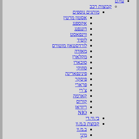
עולם
קבוצות רכב
מותגים נוספים
אסטון מרטין
אקספנג
דונגפנג
ווינפאסט
לוסיד
לורדסטאון מוטורס
מאזדה
מקלארן
סובארו
סוזוקי
פינינפארינה
פיסקר
פרארי
צ’רי
קארמה
קורוס
ריוויאן
NIO
בי.ווי.די
קבוצת ב.מ.וו
ב.מ.וו
מיני