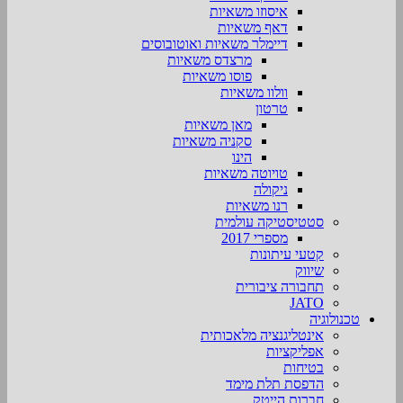
איסוזו משאיות
דאף משאיות
דיימלר משאיות ואוטובוסים
מרצדס משאיות
פוסו משאיות
וולוו משאיות
טרטון
מאן משאיות
סקניה משאיות
הינו
טויוטה משאיות
ניקולה
רנו משאיות
סטטיסטיקה עולמית
מספרי 2017
קטעי עיתונות
שיווק
תחבורה ציבורית
JATO
טכנולוגיה
אינטליגנציה מלאכותית
אפליקציות
בטיחות
הדפסת תלת מימד
חברות הייטק