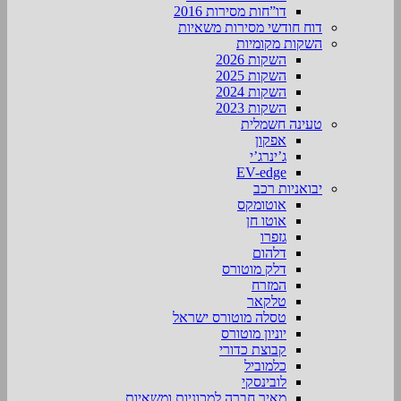
דו”חות מסירות 2016
דוח חודשי מסירות משאיות
השקות מקומיות
השקות 2026
השקות 2025
השקות 2024
השקות 2023
טעינה חשמלית
אפקון
ג’ינרג’י
EV-edge
יבואניות רכב
אוטומקס
אוטו חן
גזפרו
דלהום
דלק מוטורס
המזרח
טלקאר
טסלה מוטורס ישראל
יוניון מוטורס
קבוצת כדורי
כלמוביל
לובינסקי
מאיר חברה למכוניות ומשאיות