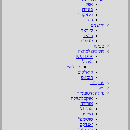
אפל
באיידו
בלאקברי
גוגל
חיישנים
ליידאר
רדאר
מצלמות
טעינה
מוליכים למחצה
NVIDIA
אינטל
מובילאיי
קואלקום
רנסאס
מחקרים
מיפוי
נהיגה אוטונומית
אוקסבוטיקה
אורורה
ארגו AI
ואיימו
טוסימפל
יאנדקס
מובילאיי