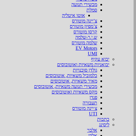
מכשירי תנועה
סמלת
אוטו איטליה
צ’יינה מוטורס
צ’מפיון מוטורס
קרסו מוטורס
ש.י.ר-שלמה
שלמה מוטורס
EV Motors
UMI
יבוא עקיף
יבואניות משאיות ואוטובוסים
גולדן סוכנויות
כלמוביל משאיות, אוטובוסים
מאיר משאיות, אוטובוסים
מכשירי תנועה משאיות, אוטובוסים
מקס משאיות ואוטובוסים
פנדן
תעבורה
צ׳יינה מוטורס
UTI
כתבות
ליסינג
אלבר
אלדן