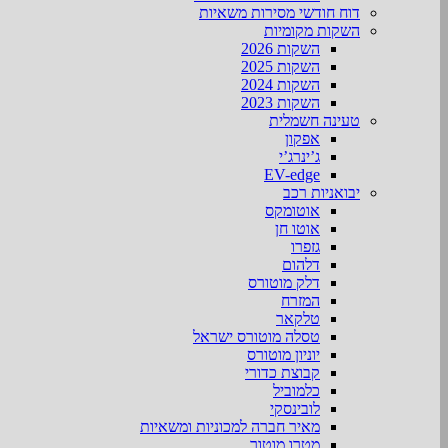
דוח חודשי מסירות משאיות
השקות מקומיות
השקות 2026
השקות 2025
השקות 2024
השקות 2023
טעינה חשמלית
אפקון
ג’ינרג’י
EV-edge
יבואניות רכב
אוטומקס
אוטו חן
גזפרו
דלהום
דלק מוטורס
המזרח
טלקאר
טסלה מוטורס ישראל
יוניון מוטורס
קבוצת כדורי
כלמוביל
לובינסקי
מאיר חברה למכוניות ומשאיות
מטרו מוטור