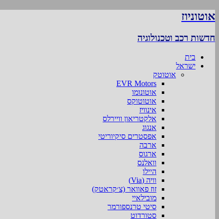
אוטוניוז
חדשות רכב וטכנולוגיה
בית
ישראל
אוטוטק
EVR Motors
אוטונומו
אוטוטוקס
אינוויז
אלקטריאון וויירלס
אנגוג
אפסטרים סיקיוריטי
ארבה
ארגוס
וואלנס
היילו
וויה (Via)
זוז פאוואר (צ׳קראטק)
מובילאיי
סיטי טרנספורמר
סטורדוט