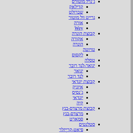
ג’נרל מוטורס
קדילאק
שברולט
גרייט וול מוטור
אורה
Wey
קבוצת הונדה
אקורה
הונדה
טויוטה
לקסוס
טסלה
יגואר-לנד רובר
יגואר
לנד רובר
קבוצת יונדאי
איוניק
ג’נסיס
יונדאי
קיה
קבוצת מרצדס-בנץ
מרצדס-בנץ
סמארט
סטלנטיס
פיאט-קרייזלר