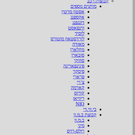
קבוצות רכב
מותגים נוספים
אסטון מרטין
אקספנג
דונגפנג
ווינפאסט
לוסיד
לורדסטאון מוטורס
מאזדה
מקלארן
סובארו
סוזוקי
פינינפארינה
פיסקר
פרארי
צ’רי
קארמה
קורוס
ריוויאן
NIO
בי.ווי.די
קבוצת ב.מ.וו
ב.מ.וו
מיני
רולס-רויס