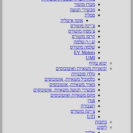
מטרו מוטור
מכשירי תנועה
סמלת
אוטו איטליה
צ’יינה מוטורס
צ’מפיון מוטורס
קרסו מוטורס
ש.י.ר-שלמה
שלמה מוטורס
EV Motors
UMI
יבוא עקיף
יבואניות משאיות ואוטובוסים
גולדן סוכנויות
כלמוביל משאיות, אוטובוסים
מאיר משאיות, אוטובוסים
מכשירי תנועה משאיות, אוטובוסים
מקס משאיות ואוטובוסים
פנדן
תעבורה
צ׳יינה מוטורס
UTI
כתבות
ליסינג
אלבר