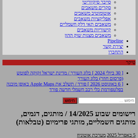
סייבר סיקיוריטי
סקרים משאבים
אוטומוטיב משאבים
אפליקציות משאבים
משאבים תאי דלק חשמליים
קישוריות משאבים
משאבים מצגות שוק ההון
Pipeline
יצירת קשר
התחברו
טיקר
[ 30 ביולי 2024 ]
בלוג העורך / מדינת ישראל זקוקה לפוטש
(פרסום חוזר)
בלוג העורך
[ 6 באוגוסט 2026 ]
פורד / תשלב את Apple Maps באופן מובנה
בפלטפורמת כלי רכב חשמלי חדשה
פורד
חיפוש:
רישומים שבוע 14/2025 / מותגים, דגמים,
מותגים חשמליים, מותגי פרימיום (טבלאות)
5 באפריל 2025
מערכת אוטוניוז