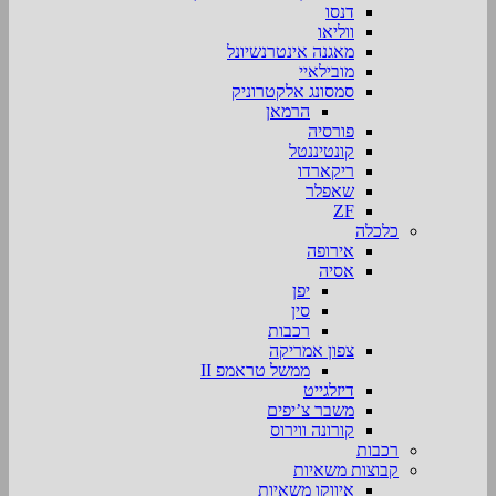
דנסו
ווליאו
מאגנה אינטרנשיונל
מובילאיי
סמסונג אלקטרוניק
הרמאן
פורסיה
קונטיננטל
ריקארדו
שאפלר
ZF
כלכלה
אירופה
אסיה
יפן
סין
רכבות
צפון אמריקה
ממשל טראמפ II
דיזלגייט
משבר צ’יפים
קורונה ווירוס
רכבות
קבוצות משאיות
איווקו משאיות