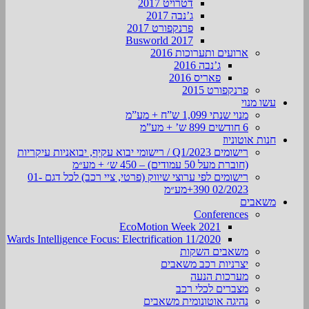
דטרויט 2017
ג’נבה 2017
פרנקפורט 2017
Busworld 2017
ארועים ותערוכות 2016
ג’נבה 2016
פאריס 2016
פרנקפורט 2015
עשו מנוי
מנוי שנתי 1,099 ש”ח + מע”מ
6 חודשים 899 ש’ + מע”מ
חנות אוטוניוז
רישומים Q1/2023 / רישומי יבוא עקיף, יבואניות עיקריות
(חוברת מעל 50 עמודים) – 450 ש׳ + מע״מ
רישומים לפי ערוצי שיווק (פרטי, ציי רכב) לכל דגם 01-
02/2023 390+מע״מ
משאבים
Conferences
EcoMotion Week 2021
Wards Intelligence Focus: Electrification 11/2020
משאבים השקות
יצרניות רכב משאבים
מערכות הנעה
מצברים לכלי רכב
נהיגה אוטונומית משאבים