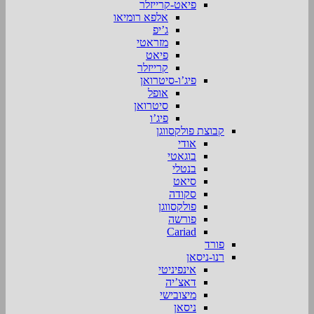
פיאט-קרייזלר
אלפא רומיאו
ג’יפ
מזראטי
פיאט
קרייזלר
פיג’ו-סיטרואן
אופל
סיטרואן
פיג’ו
קבוצת פולקסווגן
אודי
בוגאטי
בנטלי
סיאט
סקודה
פולקסווגן
פורשה
Cariad
פורד
רנו-ניסאן
אינפיניטי
דאצ’יה
מיצובישי
ניסאן