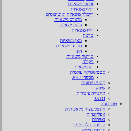
איסוזו משאיות
דאף משאיות
דיימלר משאיות ואוטובוסים
מרצדס משאיות
פוסו משאיות
וולוו משאיות
טרטון
מאן משאיות
סקניה משאיות
הינו
טויוטה משאיות
ניקולה
רנו משאיות
סטטיסטיקה עולמית
מספרי 2017
קטעי עיתונות
שיווק
תחבורה ציבורית
JATO
טכנולוגיה
אינטליגנציה מלאכותית
אפליקציות
בטיחות
הדפסת תלת מימד
חברות הייטק