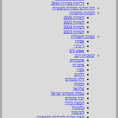
דו”חות מסירות 2016
דוח חודשי מסירות משאיות
השקות מקומיות
השקות 2026
השקות 2025
השקות 2024
השקות 2023
טעינה חשמלית
אפקון
ג’ינרג’י
EV-edge
יבואניות רכב
אוטומקס
אוטו חן
גזפרו
דלהום
דלק מוטורס
המזרח
טלקאר
טסלה מוטורס ישראל
יוניון מוטורס
קבוצת כדורי
כלמוביל
לובינסקי
מאיר חברה למכוניות ומשאיות