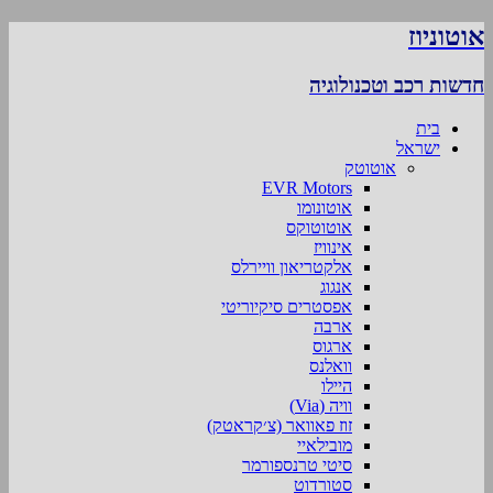
אוטוניוז
חדשות רכב וטכנולוגיה
בית
ישראל
אוטוטק
EVR Motors
אוטונומו
אוטוטוקס
אינוויז
אלקטריאון וויירלס
אנגוג
אפסטרים סיקיוריטי
ארבה
ארגוס
וואלנס
היילו
וויה (Via)
זוז פאוואר (צ׳קראטק)
מובילאיי
סיטי טרנספורמר
סטורדוט