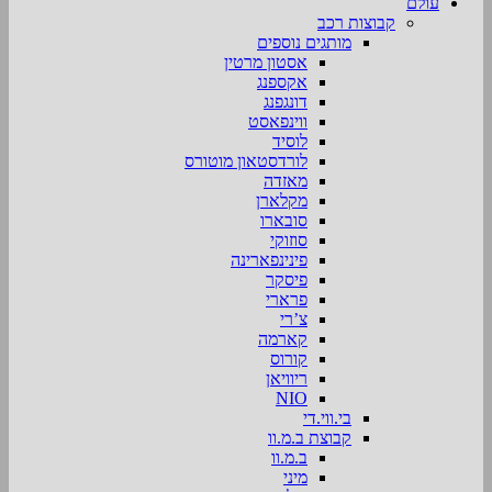
עולם
קבוצות רכב
מותגים נוספים
אסטון מרטין
אקספנג
דונגפנג
ווינפאסט
לוסיד
לורדסטאון מוטורס
מאזדה
מקלארן
סובארו
סוזוקי
פינינפארינה
פיסקר
פרארי
צ’רי
קארמה
קורוס
ריוויאן
NIO
בי.ווי.די
קבוצת ב.מ.וו
ב.מ.וו
מיני