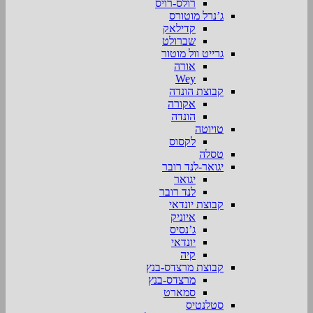
רולס-רויס
ג’נרל מוטורס
קדילאק
שברולט
גרייט וול מוטור
אורה
Wey
קבוצת הונדה
אקורה
הונדה
טויוטה
לקסוס
טסלה
יגואר-לנד רובר
יגואר
לנד רובר
קבוצת יונדאי
איוניק
ג’נסיס
יונדאי
קיה
קבוצת מרצדס-בנץ
מרצדס-בנץ
סמארט
סטלנטיס