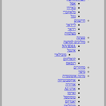
אפל
באיידו
בלאקברי
גוגל
חיישנים
ליידאר
רדאר
מצלמות
טעינה
מוליכים למחצה
NVIDIA
אינטל
מובילאיי
קואלקום
רנסאס
מחקרים
מיפוי
נהיגה אוטונומית
אוקסבוטיקה
אורורה
ארגו AI
ואיימו
טוסימפל
יאנדקס
מובילאיי