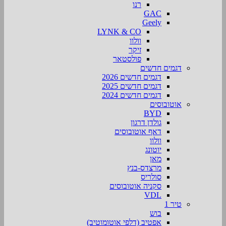
רנו
GAC
Geely
LYNK & CO
וולוו
זיקר
פולסטאר
דגמים חדשים
דגמים חדשים 2026
דגמים חדשים 2025
דגמים חדשים 2024
אוטובוסים
BYD
גולדן דרגון
דאף אוטובוסים
וולוו
יוטונג
מאן
מרצדס-בנץ
סולריס
סקניה אוטובוסים
VDL
טיר 1
בוש
אפטיב (דלפי אוטומוטיב)