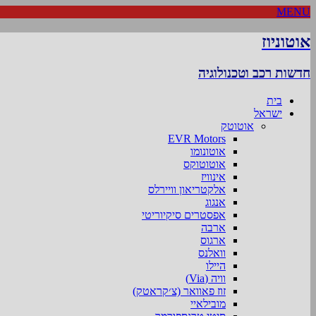
MENU
אוטוניוז
חדשות רכב וטכנולוגיה
בית
ישראל
אוטוטק
EVR Motors
אוטונומו
אוטוטוקס
אינוויז
אלקטריאון וויירלס
אנגוג
אפסטרים סיקיוריטי
ארבה
ארגוס
וואלנס
היילו
וויה (Via)
זוז פאוואר (צ׳קראטק)
מובילאיי