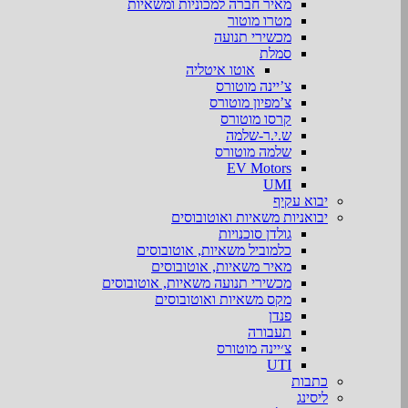
מאיר חברה למכוניות ומשאיות
מטרו מוטור
מכשירי תנועה
סמלת
אוטו איטליה
צ’יינה מוטורס
צ’מפיון מוטורס
קרסו מוטורס
ש.י.ר-שלמה
שלמה מוטורס
EV Motors
UMI
יבוא עקיף
יבואניות משאיות ואוטובוסים
גולדן סוכנויות
כלמוביל משאיות, אוטובוסים
מאיר משאיות, אוטובוסים
מכשירי תנועה משאיות, אוטובוסים
מקס משאיות ואוטובוסים
פנדן
תעבורה
צ׳יינה מוטורס
UTI
כתבות
ליסינג