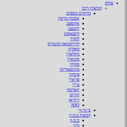
עולם
קבוצות רכב
מותגים נוספים
אסטון מרטין
אקספנג
דונגפנג
ווינפאסט
לוסיד
לורדסטאון מוטורס
מאזדה
מקלארן
סובארו
סוזוקי
פינינפארינה
פיסקר
פרארי
צ’רי
קארמה
קורוס
ריוויאן
NIO
בי.ווי.די
קבוצת ב.מ.וו
ב.מ.וו
מיני