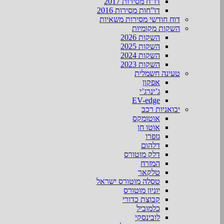
דו”ח מסירות 2017
דו”חות מסירות 2016
דוח חודשי מסירות משאיות
השקות מקומיות
השקות 2026
השקות 2025
השקות 2024
השקות 2023
טעינה חשמלית
אפקון
ג’ינרג’י
EV-edge
יבואניות רכב
אוטומקס
אוטו חן
גזפרו
דלהום
דלק מוטורס
המזרח
טלקאר
טסלה מוטורס ישראל
יוניון מוטורס
קבוצת כדורי
כלמוביל
לובינסקי