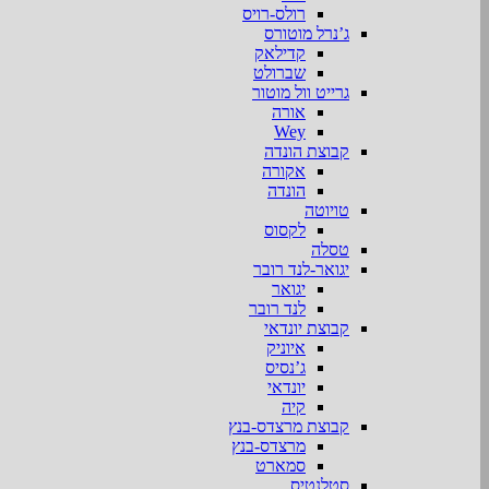
רולס-רויס
ג’נרל מוטורס
קדילאק
שברולט
גרייט וול מוטור
אורה
Wey
קבוצת הונדה
אקורה
הונדה
טויוטה
לקסוס
טסלה
יגואר-לנד רובר
יגואר
לנד רובר
קבוצת יונדאי
איוניק
ג’נסיס
יונדאי
קיה
קבוצת מרצדס-בנץ
מרצדס-בנץ
סמארט
סטלנטיס